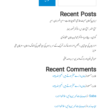
تلاش
Recent Posts
ایران پاکستان سمیت دفاعی اتحاد چاہتا ہے – میر افسر امان،میر
حتی النصر ، حتی القدس – ڈاکٹر تصور بھٹہ
گواہی دیتے دریا – ڈاکٹر محمد طیب خان سنگھانوی
احراریوں کی عیاشیاں : مجلس احرار اور خاکسار تحریک کے سربراہوں کی عیاشیوں کی المناک داستان – عرفان علی
عزیز
موبائل فون اور بزرگ والدین- بریرہ صدیقی
Recent Comments
طاہرہ مسعود
از
جہاں دائرے ختم ہوتے ہیں- نعیم اللہ باجوہ
طاہرہ مسعود
از
جہاں دائرے ختم ہوتے ہیں- نعیم اللہ باجوہ
Saba
از
جب جذبات خبر بن جائیں – فاطمۃالزہرہ
نایاب زہرہ
از
جب جذبات خبر بن جائیں – فاطمۃالزہرہ