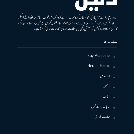
ادارہ ’دلیل‘ اپنے تمام قارئین کو اس بات کی دعوت دیتا ہے کہ وہ خود بھی مختلف مسائل پر اپنی رائے کا کھل
کر اظہار کریں اور اس کے لیے ہر تحریر پر تبصرے کی سہولت کا استعمال کریں۔ جو بھی ویب سائٹ پر لکھنے
کا متمنی ہو، وہ ادارہ ’دلیل‘ کا مستقل رکن بن سکتا ہے اور اپنی نگارشات شامل کرسکتا ہے۔
صفحات
Buy Adspace
Herald Home
ادارہ دلیل
پالیسی
مقاصد
ہدایات برائے تحریر
ہمارے لکھاری