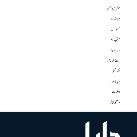
مشرق وسطی
معاشرت
معلومات
منتخب کالم
میڈیا واچ
نئے لکھاری
نقطہ نظر
ہیڈلائنز
واقعات
وسطی ایشیا