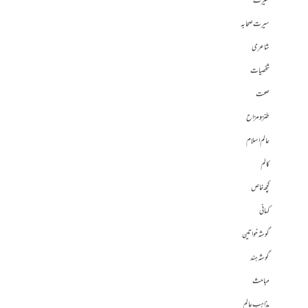
سیرت
سیرت صحابہ
شاعری
شخصیات
صحت
طنز و مزاح
عالم اسلام
کالم
کچھ خاص
کہانی
گوشہ خواتین
گوشہ ہند
مباحث
مذاہب عالم