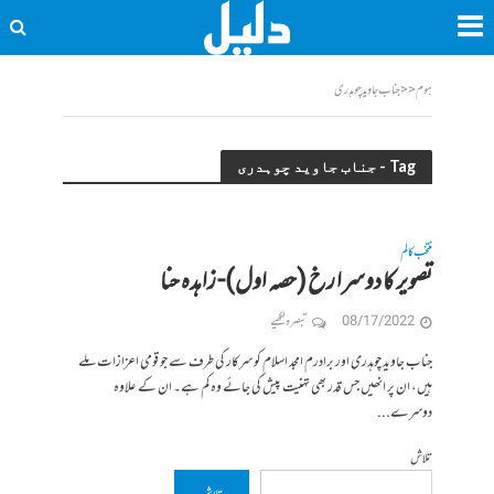
ہوم
<<
جناب جاوید چوہدری
Tag - جناب جاوید چوہدری
منتخب کالم
تصویر کا دوسرا رخ (حصہ اول)- زاہدہ حنا
08/17/2022
تبصرہ لکھیے
جناب جاوید چوہدری اور برادرم امجد اسلام کو سرکار کی طرف سے جو قومی اعزازات ملے
ہیں، ان پر انھیں جس قدر بھی تہنیت پیش کی جائے وہ کم ہے۔ ان کے علاوہ
دوسرے...
تلاش