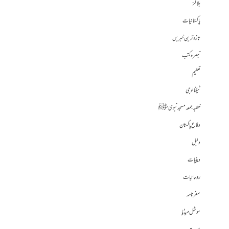
بلاگز
پاکستانیات
تازہ ترین خبریں
تبصرہ کتب
تعلیم
ٹیکنالوجی
خطبہ جمعہ مسجد نبوی ﷺ
دفاع پاکستان
دلیل
دینیات
روحانیات
سفرنامہ
سوشل میڈیا