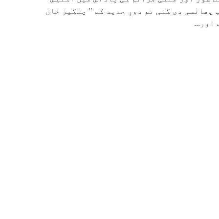
پھانسی دی گئی تو دورِ جدید کے ’’ چنگیز خان
اور...