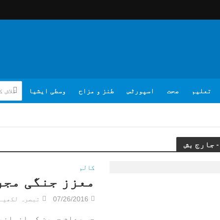
تعلیم
صحت
اسپورٹس
طنز و مزاح
وسطی ایشیا
کالم
معزز جنگی مجر
07/26/2016
تبصرہ لکھیے
جب صدام حسین کو انسانی