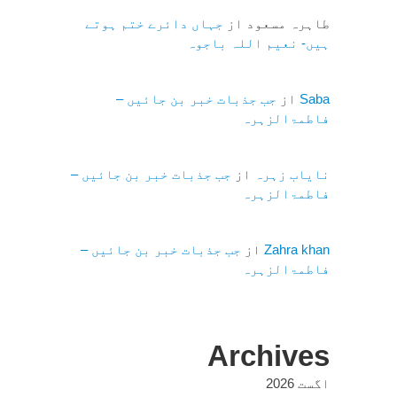
طاہرہ مسعود
از
جہاں دائرے ختم ہوتے
ہیں- نعیم اللہ باجوہ
Saba
از
جب جذبات خبر بن جائیں –
فاطمۃالزہرہ
نایاب زہرہ
از
جب جذبات خبر بن جائیں –
فاطمۃالزہرہ
Zahra khan
از
جب جذبات خبر بن جائیں –
فاطمۃالزہرہ
Archives
اگست 2026