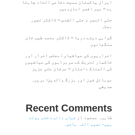
ایران پاکستان سمیت دفاعی اتحاد چاہتا
ہے – میر افسر امان،میر
حتی النصر ، حتی القدس – ڈاکٹر تصور
بھٹہ
گواہی دیتے دریا – ڈاکٹر محمد طیب خان
سنگھانوی
احراریوں کی عیاشیاں : مجلس احرار اور
خاکسار تحریک کے سربراہوں کی عیاشیوں
کی المناک داستان – عرفان علی عزیز
موبائل فون اور بزرگ والدین- بریرہ
صدیقی
Recent Comments
طاہرہ مسعود
از
جہاں دائرے ختم ہوتے
ہیں- نعیم اللہ باجوہ