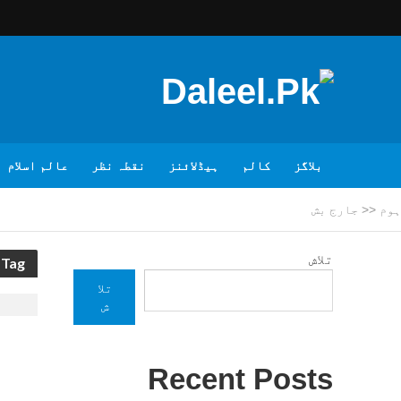
بلاگز
کالم
ہیڈلائنز
نقطہ نظر
عالم اسلام
ہوم
<<
جارج بش
تلاش
Tag - جارج بش
تلا
ش
Recent Posts