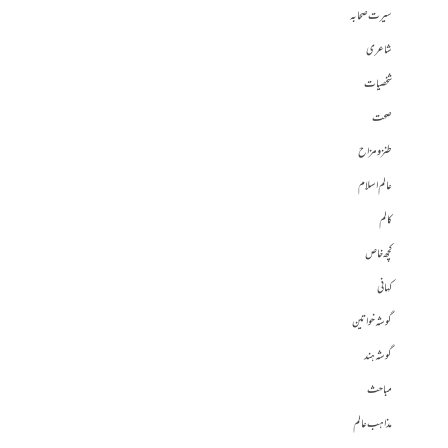
سیرت صحابہ
شاعری
شخصیات
صحت
طنز و مزاح
عالم اسلام
کالم
کچھ خاص
کہانی
گوشہ خواتین
گوشہ ہند
مباحث
مذاہب عالم