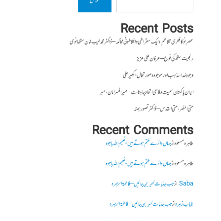
تلاش
Recent Posts
عصرِ نو کا فکری تلاطم: ایک سقراطی و افلاطونی محاکمہ – ڈاکٹر محمد طیب خان سنگھانوی
رنجیت سنگھ کی فوج – عرفان علی عزیز
وجودِ خدا، مذہب اور موجودہ صورتحال- کبیر علی
ایران پاکستان سمیت دفاعی اتحاد چاہتا ہے – میر افسر امان،میر
حتی النصر ، حتی القدس – ڈاکٹر تصور بھٹہ
Recent Comments
طاہرہ مسعود
از
جہاں دائرے ختم ہوتے ہیں- نعیم اللہ باجوہ
طاہرہ مسعود
از
جہاں دائرے ختم ہوتے ہیں- نعیم اللہ باجوہ
Saba
از
جب جذبات خبر بن جائیں – فاطمۃالزہرہ
نایاب زہرہ
از
جب جذبات خبر بن جائیں – فاطمۃالزہرہ