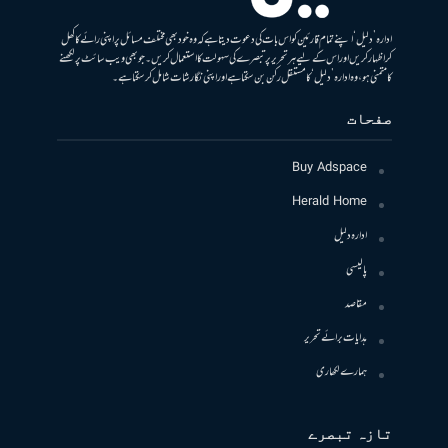
ادارہ ’دلیل‘ اپنے تمام قارئین کو اس بات کی دعوت دیتا ہے کہ وہ خود بھی مختلف مسائل پر اپنی رائے کا کھل
کر اظہار کریں اور اس کے لیے ہر تحریر پر تبصرے کی سہولت کا استعمال کریں۔ جو بھی ویب سائٹ پر لکھنے
کا متمنی ہو، وہ ادارہ ’دلیل‘ کا مستقل رکن بن سکتا ہے اور اپنی نگارشات شامل کرسکتا ہے۔
صفحات
Buy Adspace
Herald Home
ادارہ دلیل
پالیسی
مقاصد
ہدایات برائے تحریر
ہمارے لکھاری
تازہ تبصرے