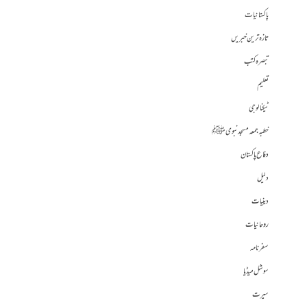
پاکستانیات
تازہ ترین خبریں
تبصرہ کتب
تعلیم
ٹیکنالوجی
خطبہ جمعہ مسجد نبوی ﷺ
دفاع پاکستان
دلیل
دینیات
روحانیات
سفرنامہ
سوشل میڈیا
سیرت