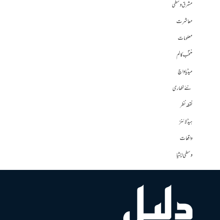
مشرق وسطی
معاشرت
معلومات
منتخب کالم
میڈیا واچ
نئے لکھاری
نقطہ نظر
ہیڈلائنز
واقعات
وسطی ایشیا