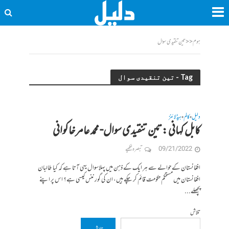
ہوم
<<
تین تنقیدی سوال
Tag - تین تنقیدی سوال
دلیل
کالم
ہیڈلائنز
•
•
کابل کہانی : تین تنقیدی سوال- محمد عامر خاکوانی
09/21/2022
تبصرہ لکھیے
افغانستان کے حوالے سے ہر ایک کے ذہن میں پہلاسوال یہی آتا ہے کہ کیا طالبان
افغانستان میں مستحکم حکومت قائم کر چکے ہیں، ان کی گورننس کیسی ہے؟ اس پر اپنے
پچھلے...
تلاش