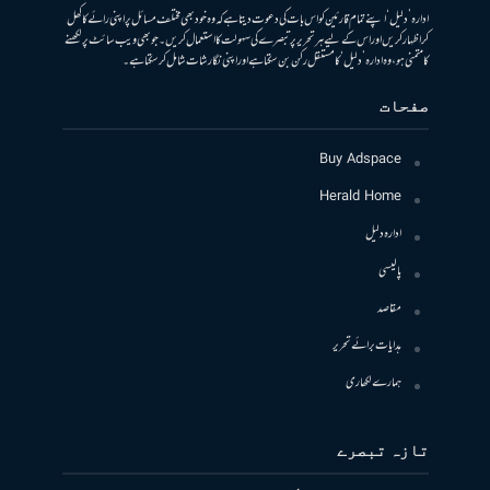
ادارہ ’دلیل‘ اپنے تمام قارئین کو اس بات کی دعوت دیتا ہے کہ وہ خود بھی مختلف مسائل پر اپنی رائے کا کھل
کر اظہار کریں اور اس کے لیے ہر تحریر پر تبصرے کی سہولت کا استعمال کریں۔ جو بھی ویب سائٹ پر لکھنے
کا متمنی ہو، وہ ادارہ ’دلیل‘ کا مستقل رکن بن سکتا ہے اور اپنی نگارشات شامل کرسکتا ہے۔
صفحات
Buy Adspace
Herald Home
ادارہ دلیل
پالیسی
مقاصد
ہدایات برائے تحریر
ہمارے لکھاری
تازہ تبصرے