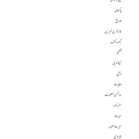
بین الاقوامی
پاکستان
تاریخ
تازہ ترین خبریں
تبصرہ کتب
تعلیم
ٹیکنالوجی
دلیل
دینیات
سائنسی معلومات
سفرنامہ
سیرت
سیرت صحابہ
شاعری