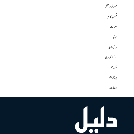
مشرق وسطی
منتخب کالم
مہمات
میڈیا
میڈیا واچ
نئے لکھاری
نقطہ نظر
ہیڈلائنز
واقعات