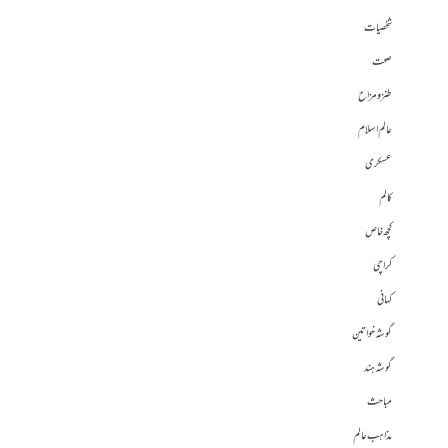
شخصیات
صحت
طنز و مزاح
عالم اسلام
عسکری
کالم
کچھ خاص
کراچی
کہانی
گوشہ خواتین
گوشہ ہند
مباحث
مذاہب عالم