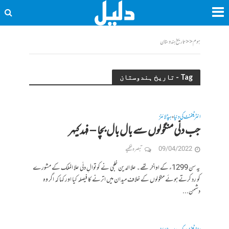
ہوم
<<
تاریخ ہندوستان
Tag - تاریخ ہندوستان
انٹرٹینمنٹ کی دنیا
ہیڈلائنز
•
جب دلّی منگولوں سے بال بال بچا – فہد کیہر
09/04/2022
تبصرہ لکھیے
یہ سن 1299ء کے اواخر تھے۔ علا الدین خلجی نے کوتوالِ دلّی علا الملک کے مشورے
کو رد کرتے ہوئے منگولوں کے خلاف میدان میں اترنے کا فیصلہ کیا اور کہا کہ اگر وہ
دشمن...