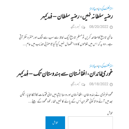
انٹرٹینمنٹ کی دنیا
ہیڈلائنز
•
رضیہ سلطانہ نہیں، رضیہ سلطان – فہد کیہر
08/20/2022
تبصرہ لکھیے
عالمی تاریخ کا مطالعہ کریں تو مسلم تاریخ ایک لحاظ سے سب سے الگ اور منفرد نظر آتی
ہے۔ وہ یہ کہ اس میں غلاموں کا وہ استحصال نہیں کیا گیا جو مغربی تہذیب میں عام...
انٹرٹینمنٹ کی دنیا
ہیڈلائنز
•
غوری خاندان، افغانستان سے ہندوستان تک – فہد کیہر
08/18/2022
تبصرہ لکھیے
محمود غزنوی نے ہندوستان، افغانستان اور وسطِ ایشیا میں اپنی فتوحات کا ڈنکا بجایا، لیکن
بعد میں آنے والا کوئی حکمران اُس کے پائے کا نہیں تھا۔ خود محمود کے بیٹے...
تلاش
تلاش