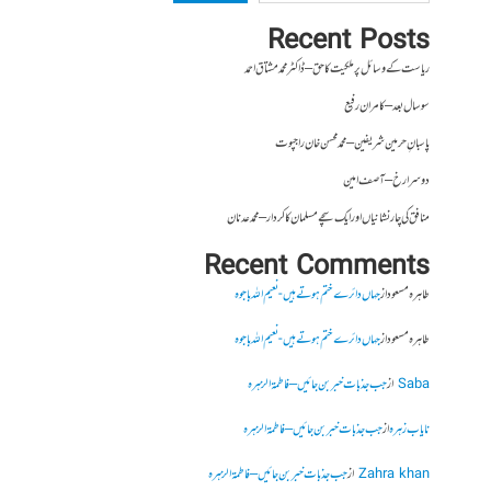
Recent Posts
ریاست کے وسائل پر ملکیت کا حق – ڈاکٹر محمد مشتاق احمد
سو سال بعد – کامران رفیع
پاسبانِ حرمین شریفین – محمد محسن خان راجپوت
دوسرا رخ – آصف امین
منافق کی چار نشانیاں اور ایک سچے مسلمان کا کردار – محمد عدنان
Recent Comments
طاہرہ مسعود
از
جہاں دائرے ختم ہوتے ہیں- نعیم اللہ باجوہ
طاہرہ مسعود
از
جہاں دائرے ختم ہوتے ہیں- نعیم اللہ باجوہ
Saba
از
جب جذبات خبر بن جائیں – فاطمۃالزہرہ
نایاب زہرہ
از
جب جذبات خبر بن جائیں – فاطمۃالزہرہ
Zahra khan
از
جب جذبات خبر بن جائیں – فاطمۃالزہرہ