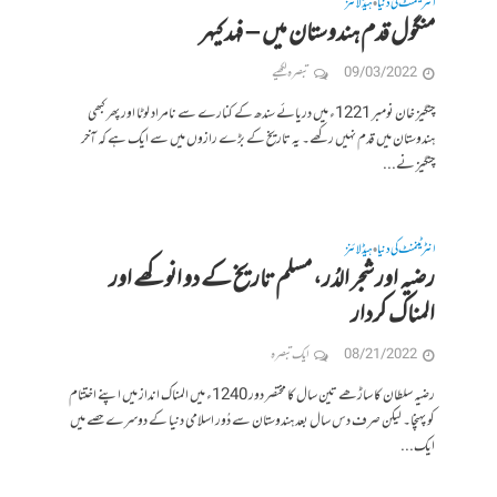
انٹرٹینمنٹ کی دنیا
ہیڈلائنز
•
منگول قدم ہندوستان میں – فہد کیہر
09/03/2022
تبصرہ لکھیے
چنگیز خان نومبر 1221ء میں دریائے سندھ کے کنارے سے نامراد لوٹا اور پھر کبھی
ہندوستان میں قدم نہیں رکھے۔ یہ تاریخ کے بڑے رازوں میں سے ایک ہے کہ آخر
چنگیز نے...
انٹرٹینمنٹ کی دنیا
ہیڈلائنز
•
رضیہ اور شجر الدُر، مسلم تاریخ کے دو انوکھے اور
المناک کردار
08/21/2022
ایک تبصرہ
رضیہ سلطان کا ساڑھے تین سال کا مختصر دور 1240ء میں المناک انداز میں اپنے اختتام
کو پہنچا۔ لیکن صرف دس سال بعد ہندوستان سے دُور اسلامی دنیا کے دوسرے حصے میں
ایک...