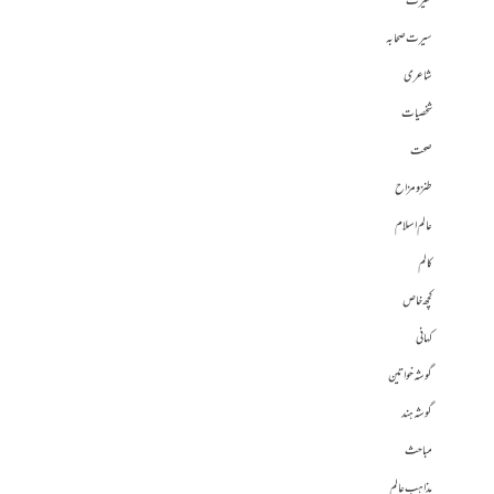
سیرت
سیرت صحابہ
شاعری
شخصیات
صحت
طنز و مزاح
عالم اسلام
کالم
کچھ خاص
کہانی
گوشہ خواتین
گوشہ ہند
مباحث
مذاہب عالم