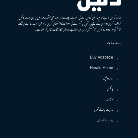
ادارہ ’دلیل‘ اپنے تمام قارئین کو اس بات کی دعوت دیتا ہے کہ وہ خود بھی مختلف مسائل پر اپنی رائے کا کھل
کر اظہار کریں اور اس کے لیے ہر تحریر پر تبصرے کی سہولت کا استعمال کریں۔ جو بھی ویب سائٹ پر لکھنے
کا متمنی ہو، وہ ادارہ ’دلیل‘ کا مستقل رکن بن سکتا ہے اور اپنی نگارشات شامل کرسکتا ہے۔
صفحات
Buy Adspace
Herald Home
ادارہ دلیل
پالیسی
مقاصد
ہدایات برائے تحریر
ہمارے لکھاری