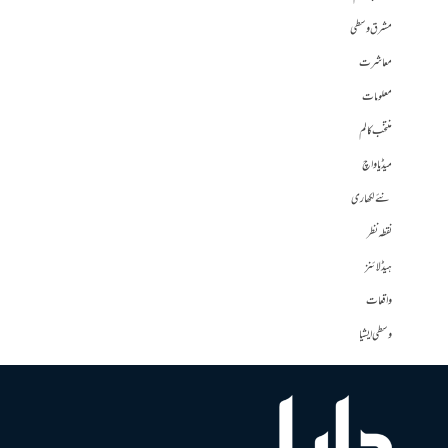
مشرق وسطی
معاشرت
معلومات
منتخب کالم
میڈیا واچ
نئے لکھاری
نقطہ نظر
ہیڈلائنز
واقعات
وسطی ایشیا