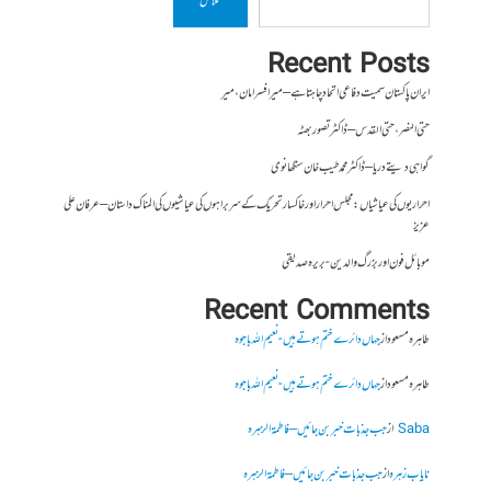
تلاش
Recent Posts
ایران پاکستان سمیت دفاعی اتحاد چاہتا ہے – میر افسر امان،میر
حتی النصر ، حتی القدس – ڈاکٹر تصور بھٹہ
گواہی دیتے دریا – ڈاکٹر محمد طیب خان سنگھانوی
احراریوں کی عیاشیاں : مجلس احرار اور خاکسار تحریک کے سربراہوں کی عیاشیوں کی المناک داستان – عرفان علی
عزیز
موبائل فون اور بزرگ والدین- بریرہ صدیقی
Recent Comments
طاہرہ مسعود
از
جہاں دائرے ختم ہوتے ہیں- نعیم اللہ باجوہ
طاہرہ مسعود
از
جہاں دائرے ختم ہوتے ہیں- نعیم اللہ باجوہ
Saba
از
جب جذبات خبر بن جائیں – فاطمۃالزہرہ
نایاب زہرہ
از
جب جذبات خبر بن جائیں – فاطمۃالزہرہ