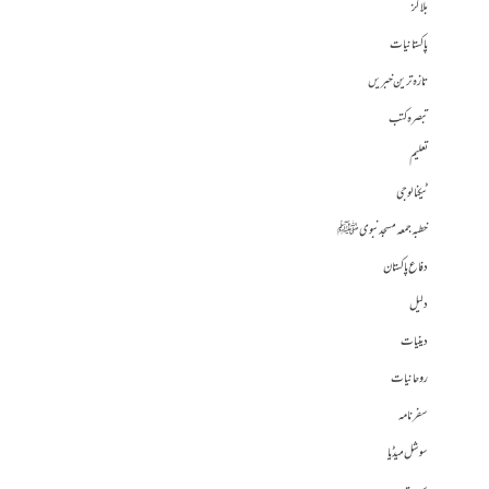
بلاگز
پاکستانیات
تازہ ترین خبریں
تبصرہ کتب
تعلیم
ٹیکنالوجی
خطبہ جمعہ مسجد نبوی ﷺ
دفاع پاکستان
دلیل
دینیات
روحانیات
سفرنامہ
سوشل میڈیا