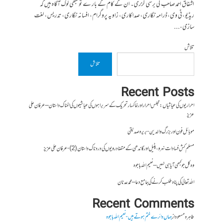
اشفاق احمد صاحب کی برسی گزری۔ ان کے کام کے بار ے تو سبھی لوگ آگاہ ہیں کہ
ریڈیو، ٹی وی، ڈرامہ نگاری، صداکاری، زاویہ پروگرام، افسانہ نگاری، تدریس، لغت
سازی،...
تلاش
تلاش
Recent Posts
احراریوں کی عیاشیاں : مجلس احرار اور خاکسار تحریک کے سربراہوں کی عیاشیوں کی المناک داستان – عرفان علی
عزیز
موبائل فون اور بزرگ والدین- بریرہ صدیقی
مسلم کش فسادات نہرو، پٹیل اور گاندھی کے متضاد رویوں کی درد ناک داستان (2)- عرفان علی عزیز
وہ کل جو کبھی آیا ہی نہیں – نعیم اللہ باجوہ
اللہ تعالیٰ کی پناہ طلب کرنے کی جامع دعا – محمد عدنان
Recent Comments
طاہرہ مسعود
از
جہاں دائرے ختم ہوتے ہیں- نعیم اللہ باجوہ