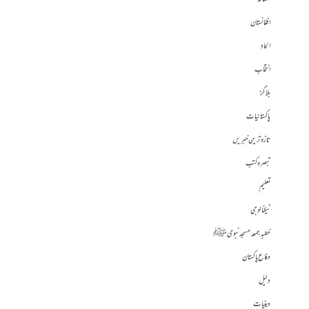
افغانستان
الحاد
انتخاب
بلاگز
پاکستانیات
تازہ ترین خبریں
تبصرہ کتب
تعلیم
ٹیکنالوجی
خطبہ جمعہ مسجد نبوی ﷺ
دفاع پاکستان
دلیل
دینیات