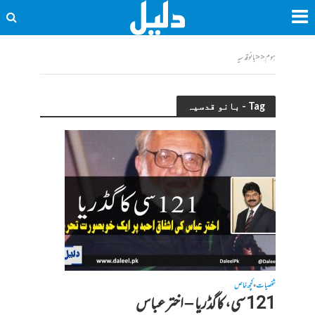
ہوم
<<
بانو قدسیہ
Tag - بانو قدسیہ
شخصیات
کچھ خاص
•
121 سی، کا گڈریا – اختر عباس