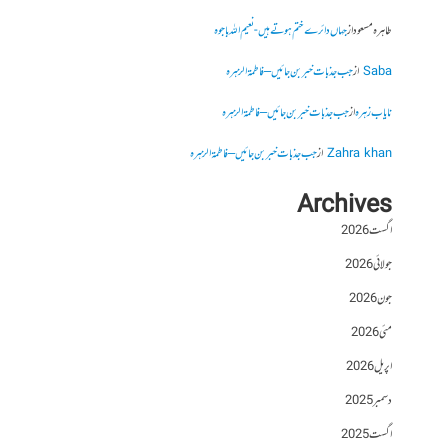
طاہرہ مسعود
از
جہاں دائرے ختم ہوتے ہیں- نعیم اللہ باجوہ
Saba
از
جب جذبات خبر بن جائیں – فاطمۃالزہرہ
نایاب زہرہ
از
جب جذبات خبر بن جائیں – فاطمۃالزہرہ
Zahra khan
از
جب جذبات خبر بن جائیں – فاطمۃالزہرہ
Archives
اگست 2026
جولائی 2026
جون 2026
مئی 2026
اپریل 2026
دسمبر 2025
اگست 2025