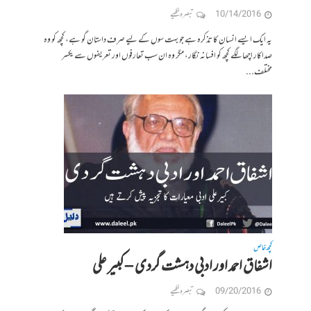
10/14/2016
تبصرہ لکھیے
یہ ایک ایسے انسان کا تذکرہ ہے جو بہت سوں کے لیے صرف داستان گو ہے، کچھ کو وہ
صداکار اچھا لگے کچھ کو افسانہ نگار، مگر وہ ان سب تعارفوں اور تعریفوں سے یکسر
مختلف...
کچھ خاص
اشفاق احمد اور ادبی دہشت گردی – کبیر علی
09/20/2016
تبصرہ لکھیے