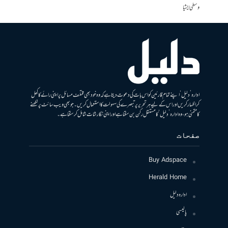
وسطی ایشیا
ادارہ ’دلیل‘ اپنے تمام قارئین کو اس بات کی دعوت دیتا ہے کہ وہ خود بھی مختلف مسائل پر اپنی رائے کا کھل
کر اظہار کریں اور اس کے لیے ہر تحریر پر تبصرے کی سہولت کا استعمال کریں۔ جو بھی ویب سائٹ پر لکھنے
کا متمنی ہو، وہ ادارہ ’دلیل‘ کا مستقل رکن بن سکتا ہے اور اپنی نگارشات شامل کرسکتا ہے۔
صفحات
Buy Adspace
Herald Home
ادارہ دلیل
پالیسی