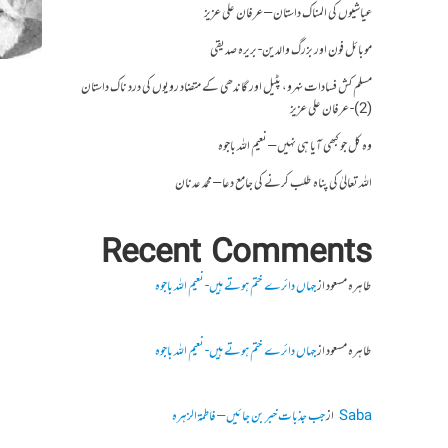
عیاشیوں کی المناک داستان – عرفان علی عزیز
موبائل فون اور بزرگ والدین- بریرہ صدیقی
مسلم کش فسادات نہرو، پٹیل اور گاندھی کے متضاد رویوں کی درد ناک داستان
(2)- عرفان علی عزیز
وہ کل جو کبھی آیا ہی نہیں – نعیم اللہ باجوہ
اللہ تعالیٰ کی پناہ طلب کرنے کی جامع دعا – محمد عدنان
Recent Comments
طاہرہ مسعود
از
جہاں دائرے ختم ہوتے ہیں- نعیم اللہ باجوہ
طاہرہ مسعود
از
جہاں دائرے ختم ہوتے ہیں- نعیم اللہ باجوہ
Saba
از
جب جذبات خبر بن جائیں – فاطمۃالزہرہ