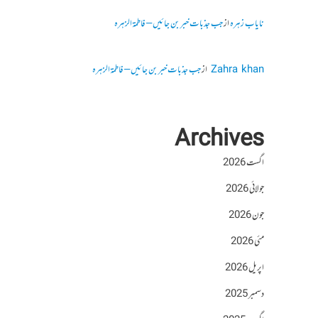
نایاب زہرہ
از
جب جذبات خبر بن جائیں – فاطمۃالزہرہ
Zahra khan
از
جب جذبات خبر بن جائیں – فاطمۃالزہرہ
Archives
اگست 2026
جولائی 2026
جون 2026
مئی 2026
اپریل 2026
دسمبر 2025