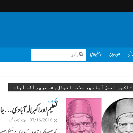
رٹس
طنز و مزاح
وسطی ایشیا
د
شخصیات
تعلیم اور اکبر اِلٰہ آبادی… جا
07/16/2016
تبصرہ لکھیے
اکبر حسین اکبر الہ آبادی کے والد کا نام تفضّل ح