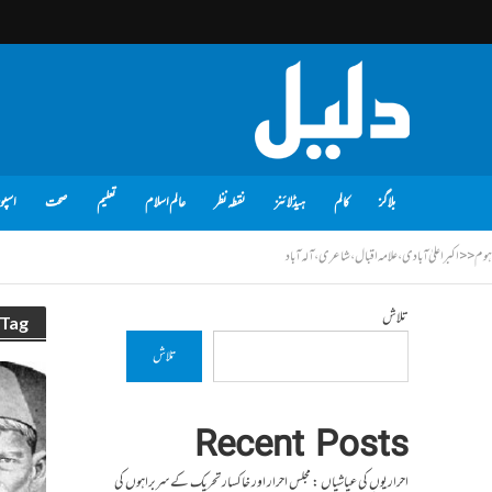
بلاگز
کالم
ہیڈلائنز
نقطہ نظر
عالم اسلام
تعلیم
صحت
اسپو
ہوم
<<
اکبر اعلیٰ آبادی، علامہ اقبال، شاعری، آلہ آباد
تلاش
Tag - اکبر اعلیٰ آبادی، علامہ اقبال، شاعری، آلہ آبا
تلاش
Recent Posts
احراریوں کی عیاشیاں : مجلس احرار اور خاکسار تحریک کے سربراہوں کی