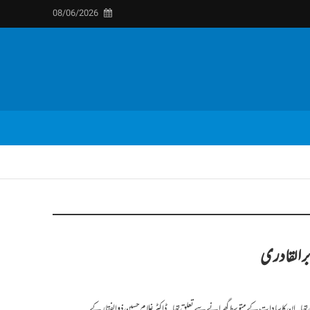
08/06/2026
بر القادری
سین تھا۔ ان کا سادات کے متوسط گھرانے سے تعلق تھا۔ ڈاکٹر غلام حسین ذوالفقار کے