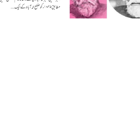
مطابق ۱۸۴۵ء کو ضلع الہ آباد کے ایک...