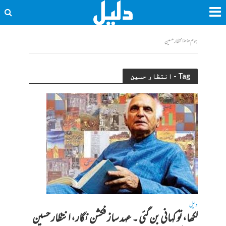
ہوم
<<
انتظار حسین
Tag - انتظار حسین
دلیل
لکھا، تو کہانی بن گئی ۔ عہد ساز فکشن نگار، انتظار حسین