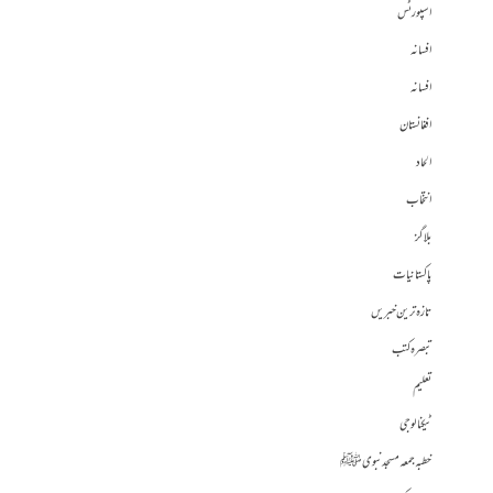
اسپورٹس
افسانہ
افسانہ
افغانستان
الحاد
انتخاب
بلاگز
پاکستانیات
تازہ ترین خبریں
تبصرہ کتب
تعلیم
ٹیکنالوجی
خطبہ جمعہ مسجد نبوی ﷺ