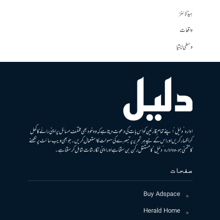
ہیڈلائنز
واقعات
وسطی ایشیا
ادارہ ’دلیل‘ اپنے تمام قارئین کو اس بات کی دعوت دیتا ہے کہ وہ خود بھی مختلف مسائل پر اپنی رائے کا کھل
کر اظہار کریں اور اس کے لیے ہر تحریر پر تبصرے کی سہولت کا استعمال کریں۔ جو بھی ویب سائٹ پر لکھنے
کا متمنی ہو، وہ ادارہ ’دلیل‘ کا مستقل رکن بن سکتا ہے اور اپنی نگارشات شامل کرسکتا ہے۔
صفحات
Buy Adspace
Herald Home