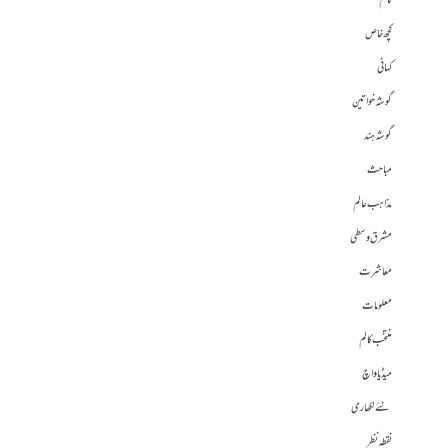
کالم
کچھ خاص
کہانی
گوشہ خواتین
گوشہ ہند
مباحث
مذاہب عالم
مشرق وسطی
معاشرت
معلومات
منتخب کالم
میڈیا واچ
نئے لکھاری
نقطہ نظر