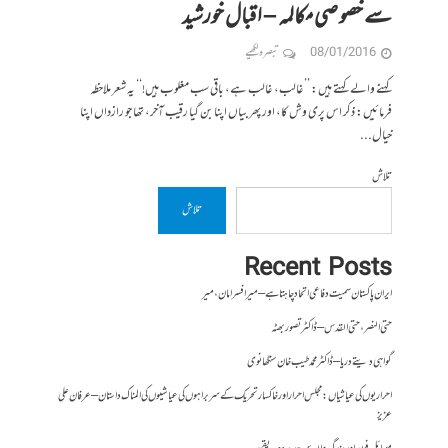
سے خصوصی مکالمہ – اقبال خورشید
08/01/2016
تبصرہ لکھیے
کہنے والے کہتے ہیں: ’’غالب، غالب ہے، باقی سب مغلوب ہیں!‘‘ یہ شعر ملاحظہ
فرمائیں: ذکر اس پری وش کا، اور پھر بیاں اپنا بن گیا رقیب آخر، تھا جو رازداں اپنا
خیال...
تلاش
تلاش
Recent Posts
ایران پاکستان سمیت دفاعی اتحاد چاہتا ہے – میر افسر امان،میر
حتی النصر ، حتی القدس – ڈاکٹر تصور بھٹہ
گواہی دیتے دریا – ڈاکٹر محمد طیب خان سنگھانوی
احراریوں کی عیاشیاں : مجلس احرار اور خاکسار تحریک کے سربراہوں کی عیاشیوں کی المناک داستان – عرفان علی
عزیز