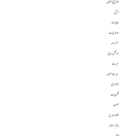
دفاع پاکستان
دلیل
دینیات
روحانیات
سفرنامہ
سوشل میڈیا
سیرت
سیرت صحابہ
شاعری
شخصیات
صحت
طنز و مزاح
عالم اسلام