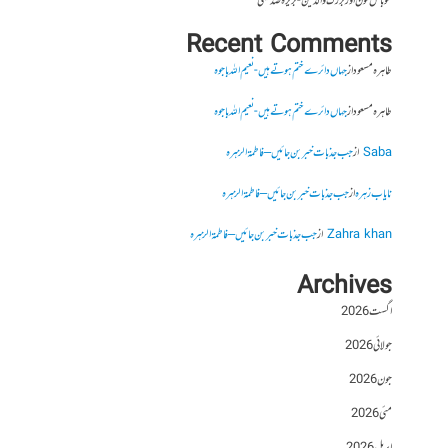
موبائل فون اور بزرگ والدین- بریرہ صدیقی
Recent Comments
طاہرہ مسعود
از
جہاں دائرے ختم ہوتے ہیں- نعیم اللہ باجوہ
طاہرہ مسعود
از
جہاں دائرے ختم ہوتے ہیں- نعیم اللہ باجوہ
Saba
از
جب جذبات خبر بن جائیں – فاطمۃالزہرہ
نایاب زہرہ
از
جب جذبات خبر بن جائیں – فاطمۃالزہرہ
Zahra khan
از
جب جذبات خبر بن جائیں – فاطمۃالزہرہ
Archives
اگست 2026
جولائی 2026
جون 2026
مئی 2026