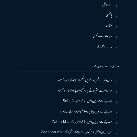
ادارہ دلیل
پالیسی
مقاصد
ہدایات برائے تحریر
ہمارے لکھاری
تازہ تبصرے
جہاں دائرے ختم ہوتے ہیں- نعیم اللہ باجوہ
از
طاہرہ مسعود
جہاں دائرے ختم ہوتے ہیں- نعیم اللہ باجوہ
از
طاہرہ مسعود
جب جذبات خبر بن جائیں – فاطمۃالزہرہ
از
Saba
جب جذبات خبر بن جائیں – فاطمۃالزہرہ
از
نایاب زہرہ
جب جذبات خبر بن جائیں – فاطمۃالزہرہ
از
Zahra khan
اس خاندان کا اصل مجرم کون! – عبدالغفار بگٹی
از
Zeeshan majid