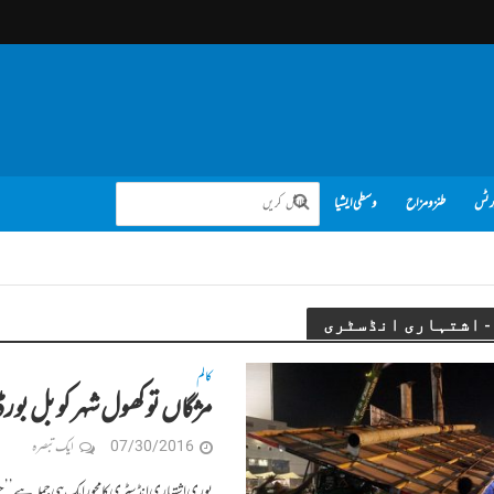
رٹس
طنز و مزاح
وسطی ایشیا
کالم
مژگاں تو کھول شہر کو بل بو
07/30/2016
ایک تبصرہ
پوری اشتہاری انڈسٹری کا محور ایک ہی جملہ ہے ’’ 