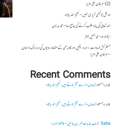
(2)- عرفان علی عزیز
وہ کل جو کبھی آیا ہی نہیں – نعیم اللہ باجوہ
اللہ تعالیٰ کی پناہ طلب کرنے کی جامع دعا – محمد عدنان
ایٹوموسو – محمد جمیل اختر
مسلم کش فسادات : نہرو، پٹیل اور گاندھی کے متضاد رویوں کی درد ناک داستان
– عرفان علی عزیز
Recent Comments
طاہرہ مسعود
از
جہاں دائرے ختم ہوتے ہیں- نعیم اللہ باجوہ
طاہرہ مسعود
از
جہاں دائرے ختم ہوتے ہیں- نعیم اللہ باجوہ
Saba
از
جب جذبات خبر بن جائیں – فاطمۃالزہرہ