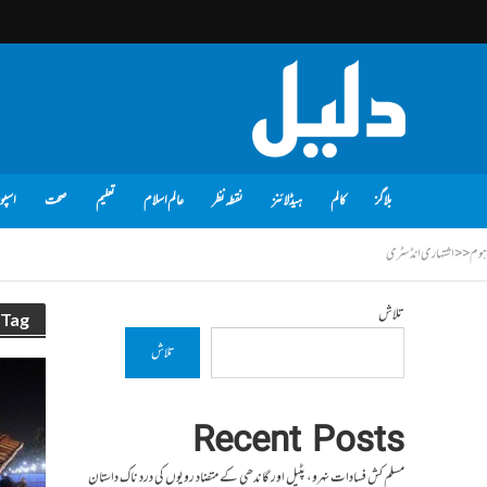
بلاگز
کالم
ہیڈلائنز
نقطہ نظر
عالم اسلام
تعلیم
صحت
اسپو
ہوم
<<
اشتہاری انڈسٹری
تلاش
Tag - اشتہاری انڈسٹری
تلاش
Recent Posts
مسلم کش فسادات نہرو، پٹیل اور گاندھی کے متضاد رویوں کی درد ناک داستان