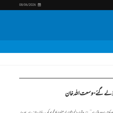
08/06/2026
رڈ لے گئے- وسعت اللہ خان
جو دکھتا ہے وہ بکتا ہے‘‘۔اس وقت عالمی اشتہاری صنعت کا حجم چھ کھرب ڈالر سالانہ ہے۔اور چار