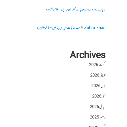
نایاب زہرہ
از
جب جذبات خبر بن جائیں – فاطمۃالزہرہ
Zahra khan
از
جب جذبات خبر بن جائیں – فاطمۃالزہرہ
Archives
اگست 2026
جولائی 2026
جون 2026
مئی 2026
اپریل 2026
دسمبر 2025