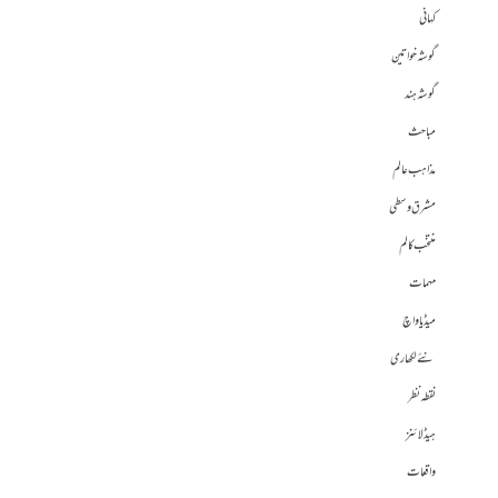
کہانی
گوشہ خواتین
گوشہ ہند
مباحث
مذاہب عالم
مشرق وسطی
منتخب کالم
مہمات
میڈیا واچ
نئے لکھاری
نقطہ نظر
ہیڈلائنز
واقعات