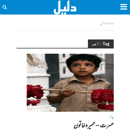
ہوم
<<
آفس
Tag - آفس
بلاگز
حسرت – حمیرہ خاتون