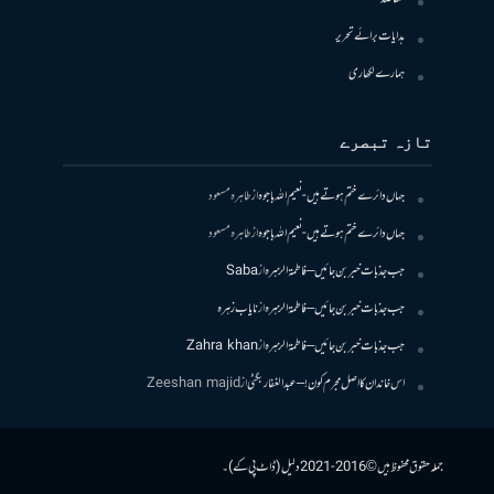
ہدایات برائے تحریر
ہمارے لکھاری
تازہ تبصرے
جہاں دائرے ختم ہوتے ہیں- نعیم اللہ باجوہ
از
طاہرہ مسعود
جہاں دائرے ختم ہوتے ہیں- نعیم اللہ باجوہ
از
طاہرہ مسعود
جب جذبات خبر بن جائیں – فاطمۃالزہرہ
از
Saba
جب جذبات خبر بن جائیں – فاطمۃالزہرہ
از
نایاب زہرہ
جب جذبات خبر بن جائیں – فاطمۃالزہرہ
از
Zahra khan
اس خاندان کا اصل مجرم کون! – عبدالغفار بگٹی
از
Zeeshan majid
جملہ حقوق محفوظ ہیں © 2016-2021 دلیل (ڈاٹ پی کے)۔