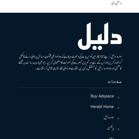
وسطی ایشیا
ادارہ ’دلیل‘ اپنے تمام قارئین کو اس بات کی دعوت دیتا ہے کہ وہ خود بھی مختلف مسائل پر اپنی رائے کا کھل
کر اظہار کریں اور اس کے لیے ہر تحریر پر تبصرے کی سہولت کا استعمال کریں۔ جو بھی ویب سائٹ پر لکھنے
کا متمنی ہو، وہ ادارہ ’دلیل‘ کا مستقل رکن بن سکتا ہے اور اپنی نگارشات شامل کرسکتا ہے۔
صفحات
Buy Adspace
Herald Home
ادارہ دلیل
پالیسی
مقاصد