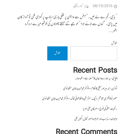
08/19/2016
تبصرہ لکھیے
’’باجی، گجرے لے لیں۔‘‘ آفس سے واپسی پر تھکی ہاری اسٹاپ پر کھڑی تھی تو آواز کان
میں پڑی۔ ’’کہاں سے لائے ہو؟‘‘ موتیے کے مہکتے پھولوں کی خوشبو میرے اردگرد
بکھر...
تلاش
تلاش
Recent Posts
چچا جی، یہ ہمارے ایمان کا مسئلہ ہے – محمد صابر
توازن، تدبیر اور بجلی کا نظام – ڈاکٹر محمد طیب خان سنگھانوی
عصرِ نو کا فکری تلاطم: ایک سقراطی و افلاطونی محاکمہ – ڈاکٹر محمد طیب خان سنگھانوی
رنجیت سنگھ کی فوج – عرفان علی عزیز
وجودِ خدا، مذہب اور موجودہ صورتحال- کبیر علی
Recent Comments