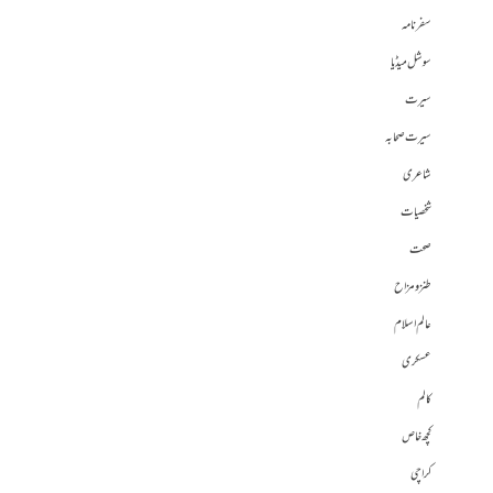
سفرنامہ
سوشل میڈیا
سیرت
سیرت صحابہ
شاعری
شخصیات
صحت
طنز و مزاح
عالم اسلام
عسکری
کالم
کچھ خاص
کراچی