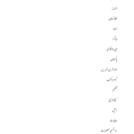
افسانہ
افغانستان
الحاد
بلاگز
بین الاقوامی
پاکستان
تازہ ترین خبریں
تبصرہ کتب
تعلیم
ٹیکنالوجی
دلیل
دینیات
سائنسی معلومات