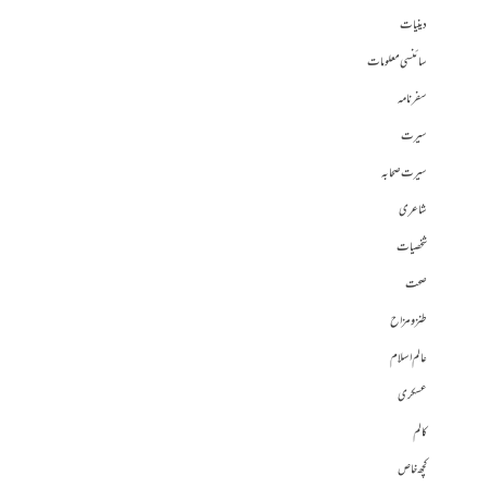
دینیات
سائنسی معلومات
سفرنامہ
سیرت
سیرت صحابہ
شاعری
شخصیات
صحت
طنز و مزاح
عالم اسلام
عسکری
کالم
کچھ خاص