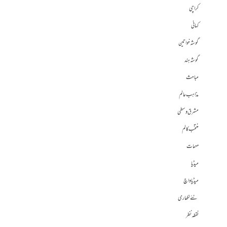
کراچی
کہانی
گوشہ خواتین
گوشہ ہند
مباحث
مذاہب عالم
مشرق وسطی
منتخب کالم
مہمات
میڈیا
میڈیا واچ
نئے لکھاری
نقطہ نظر