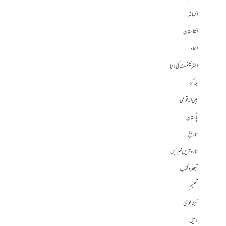
افسانہ
افغانستان
الحاد
انٹرٹینمنٹ کی دنیا
بلاگز
بین الاقوامی
پاکستان
تاریخ
تازہ ترین خبریں
تبصرہ کتب
تعلیم
ٹیکنالوجی
دلیل