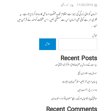
11/02/2016
تبصرہ لکھیے
انسان کو اپنی زندگی کی ابتدا سے اختتام تک مختلف مسائل کا سامنا کرنا پڑتا ہے، یہ
فطری امر ہے کوئی بھی انسان اس سے مستثنی نہیں، اس حقیقت کو اللہ نے قرآن میں
ان...
تلاش
تلاش
Recent Posts
ریاست کے وسائل پر ملکیت کا حق – ڈاکٹر محمد مشتاق احمد
سو سال بعد – کامران رفیع
پاسبانِ حرمین شریفین – محمد محسن خان راجپوت
دوسرا رخ – آصف امین
منافق کی چار نشانیاں اور ایک سچے مسلمان کا کردار – محمد عدنان
Recent Comments