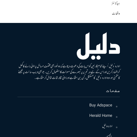
ہیڈلائنز
واقعات
ادارہ ’دلیل‘ اپنے تمام قارئین کو اس بات کی دعوت دیتا ہے کہ وہ خود بھی مختلف مسائل پر اپنی رائے کا کھل
کر اظہار کریں اور اس کے لیے ہر تحریر پر تبصرے کی سہولت کا استعمال کریں۔ جو بھی ویب سائٹ پر لکھنے
کا متمنی ہو، وہ ادارہ ’دلیل‘ کا مستقل رکن بن سکتا ہے اور اپنی نگارشات شامل کرسکتا ہے۔
صفحات
Buy Adspace
Herald Home
ادارہ دلیل
پالیسی