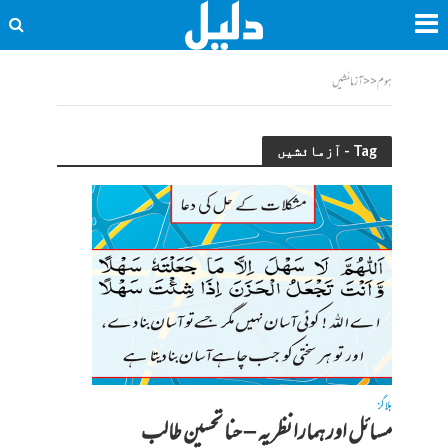
ہوم
<<
آزمائشیں
Tag - آزمائشیں
بلاگز
مسائل اور ہمارا نظریہ – حنا تحسین طالب