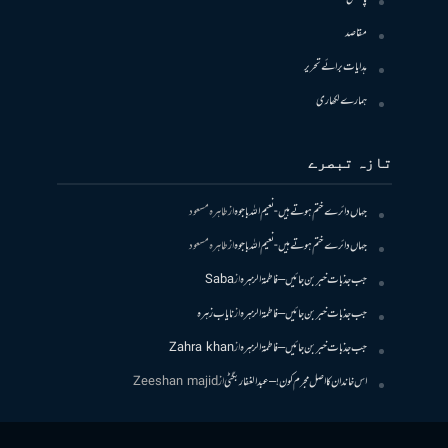
مقاصد
ہدایات برائے تحریر
ہمارے لکھاری
تازہ تبصرے
جہاں دائرے ختم ہوتے ہیں- نعیم اللہ باجوہ
از
طاہرہ مسعود
جہاں دائرے ختم ہوتے ہیں- نعیم اللہ باجوہ
از
طاہرہ مسعود
جب جذبات خبر بن جائیں – فاطمۃالزہرہ
از
Saba
جب جذبات خبر بن جائیں – فاطمۃالزہرہ
از
نایاب زہرہ
جب جذبات خبر بن جائیں – فاطمۃالزہرہ
از
Zahra khan
اس خاندان کا اصل مجرم کون! – عبدالغفار بگٹی
از
Zeeshan majid