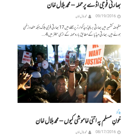
بھارتی فوجی اڈے پرحملہ – محمد بلال خان
09/19/2016
محمد بلال خان
مقبوضہ کشمیر میں بھارتی بریگیڈ ہیڈکوارٹر پر حملے میں 17 بھارتی فوجی ہلاک جبکہ متعدد زخمی
ہوئے ہیں. بھارتی میڈیا کے مطابق بارہ مولہ کے اڑی سیکٹر میں 4...
بلاگز
خونِ مسلم پہ اتنی خاموشی کیوں – محمدبلال خان
08/17/2016
محمد بلال خان