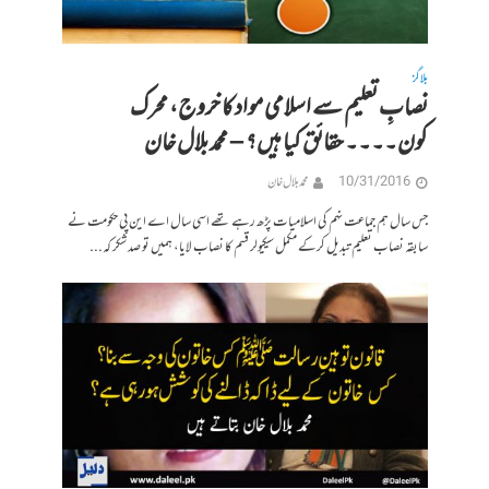
بلاگز
نصابِ تعلیم سے اسلامی مواد کا خروج، محرک
کون۔۔۔۔ حقائق کیا ہیں؟ – محمد بلال خان
10/31/2016
محمد بلال خان
جس سال ہم جماعت نہم کی اسلامیات پڑھ رہے تھے اسی سال اے این پی حکومت نے
سابقہ نصاب تعلیم تبدیل کرکے مکمل سیکیولر قسم کا نصاب لایا، ہمیں تو صد شکر کہ...