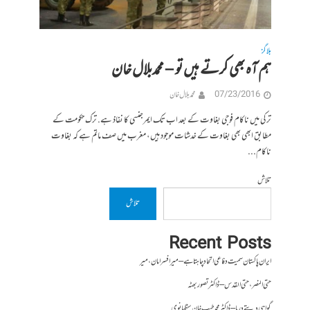
بلاگز
ہم آہ بھی کرتے ہیں تو – محمدبلال خان
07/23/2016
محمد بلال خان
ترکی میں ناکام فوجی بغاوت کے بعد اب تک ایمرجنسی کا نفاذ ہے. ترک حکومت کے
مطابق ابھی بھی بغاوت کے خدشات موجود ہیں، مغرب میں صف ماتم ہے کہ بغاوت
ناکام...
تلاش
تلاش
Recent Posts
ایران پاکستان سمیت دفاعی اتحاد چاہتا ہے – میر افسر امان،میر
حتی النصر ، حتی القدس – ڈاکٹر تصور بھٹہ
گواہی دیتے دریا – ڈاکٹر محمد طیب خان سنگھانوی