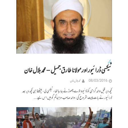
بلاگز
ٹیکسی ڈرائیور اور مولانا طارق جمیل – محمد بلال خان
08/03/2016
محمد بلال خان
کچھ دیر قبل والد گرامی کو ڈائیوو اڈے چھوڑنے جارہا تھا، ٹیکسی لی، بیٹھتے ہی کچھ دیر بعد
ڈرائیور نے بات چیت شروع کی، والد صاحب مزاجاً کم گو ہیں اس لیے...