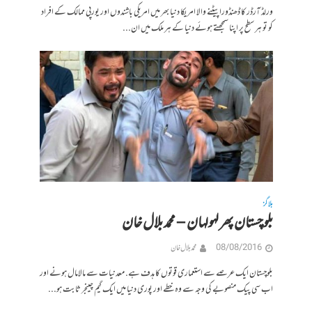
ورلڈ آرڈر کا ڈھنڈورا پیٹنے والا امریکا دنیا بھر میں امریکی باشندوں اور یورپی ممالک کے افراد
کو تو ہر سطح پر اپنا سمجھتے ہوئے دنیا کے ہر ملک میں ان...
بلاگز
بلوچستان پھر لہولہان – محمد بلال خان
08/08/2016
محمد بلال خان
بلوچستان ایک عرصے سے استعماری قوتوں کا ہدف ہے. معدنیات سے مالامال ہونے اور
اب سی پیک منصوبے کی وجہ سے وہ خطے اور پوری دنیا میں ایک گیم چینجر ثابت ہو...