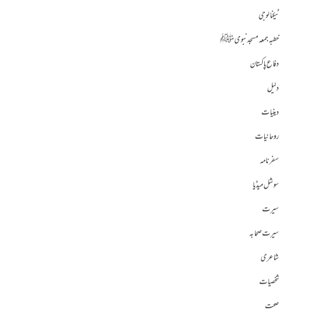
ٹیکنالوجی
خطبہ جمعہ مسجد نبوی ﷺ
دفاع پاکستان
دلیل
دینیات
روحانیات
سفرنامہ
سوشل میڈیا
سیرت
سیرت صحابہ
شاعری
شخصیات
صحت