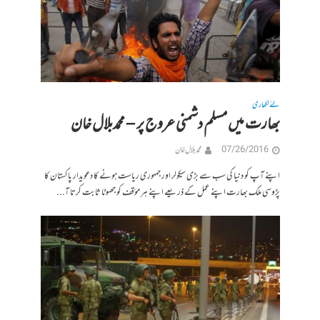
نئے لکھاری
بھارت میں مسلم دشمنی عروج پر – محمدبلال خان
07/26/2016
محمد بلال خان
اپنے آپ کو دنیا کی سب سے بڑی سیکولر اور جمہوری ریاست ہونے کا دعویدار پاکستان کا
پڑوسی ملک بھارت اپنے عمل کے ذریعے اپنے ہر مؤقف کو جھوٹا ثابت کرتا آ...