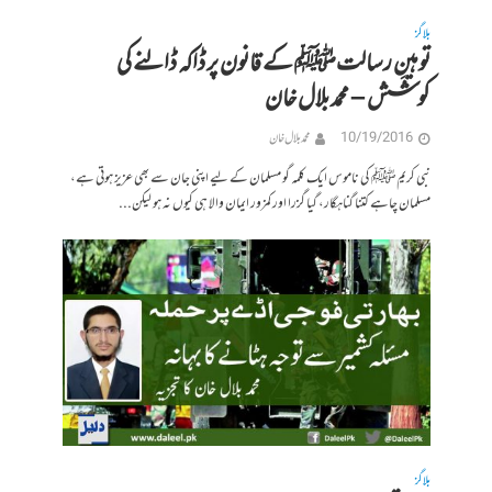
بلاگز
توہینِ رسالتﷺ کے قانون پر ڈاکہ ڈالنے کی
کوشش – محمد بلال خان
10/19/2016
محمد بلال خان
نبی کریمﷺ کی ناموس ایک کلمہ گو مسلمان کے لیے اپنی جان سے بھی عزیز ہوتی ہے،
مسلمان چاہے کتنا گناہگار، گیا گزرا اور کمزور ایمان والا ہی کیوں نہ ہو لیکن...
بلاگز