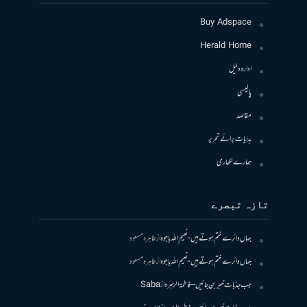
Buy Adspace
Herald Home
ادارہ دلیل
پالیسی
مقاصد
ہدایات برائے تحریر
ہمارے لکھاری
تازہ تبصرے
جہاں دائرے ختم ہوتے ہیں- نعیم اللہ باجوہ
از
طاہرہ مسعود
جہاں دائرے ختم ہوتے ہیں- نعیم اللہ باجوہ
از
طاہرہ مسعود
جب جذبات خبر بن جائیں – فاطمۃالزہرہ
از
Saba