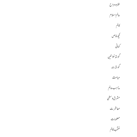
طنز و مزاح
عالم اسلام
کالم
کچھ خاص
کہانی
گوشہ خواتین
گوشہ ہند
مباحث
مذاہب عالم
مشرق وسطی
معاشرت
معلومات
منتخب کالم