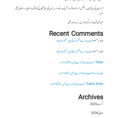
احراریوں کی عیاشیاں : مجلس احرار اور خاکسار تحریک کے سربراہوں کی عیاشیوں کی المناک داستان – عرفان علی
عزیز
موبائل فون اور بزرگ والدین- بریرہ صدیقی
Recent Comments
طاہرہ مسعود
از
جہاں دائرے ختم ہوتے ہیں- نعیم اللہ باجوہ
طاہرہ مسعود
از
جہاں دائرے ختم ہوتے ہیں- نعیم اللہ باجوہ
Saba
از
جب جذبات خبر بن جائیں – فاطمۃالزہرہ
نایاب زہرہ
از
جب جذبات خبر بن جائیں – فاطمۃالزہرہ
Zahra khan
از
جب جذبات خبر بن جائیں – فاطمۃالزہرہ
Archives
اگست 2026
جولائی 2026