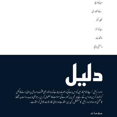
میڈیا واچ
نئے لکھاری
نقطہ نظر
ہیڈلائنز
واقعات
وسطی ایشیا
ادارہ ’دلیل‘ اپنے تمام قارئین کو اس بات کی دعوت دیتا ہے کہ وہ خود بھی مختلف مسائل پر اپنی رائے کا کھل
کر اظہار کریں اور اس کے لیے ہر تحریر پر تبصرے کی سہولت کا استعمال کریں۔ جو بھی ویب سائٹ پر لکھنے
کا متمنی ہو، وہ ادارہ ’دلیل‘ کا مستقل رکن بن سکتا ہے اور اپنی نگارشات شامل کرسکتا ہے۔
صفحات