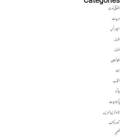
Categories
اختلافی نوٹ
ادبیات
اسپورٹس
افسانہ
افسانہ
افغانستان
الحاد
انتخاب
بلاگز
پاکستانیات
تازہ ترین خبریں
تبصرہ کتب
تعلیم