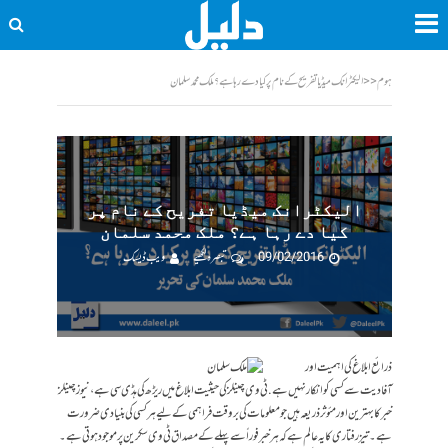
ہوم
<<
الیکٹرانک میڈیا تفریح کے نام پر کیا دے رہا ہے؟ ملک محمد سلمان
الیکٹرانک میڈیا تفریح کے نام پر
کیا دے رہا ہے؟ ملک محمد سلمان
09/02/2016
تبصرہ لکھیے
ویب ڈیسک
ذرائع ابلاغ کی اہمیت اور
آفادیت سے کسی کو انکار نہیں ہے. ٹی وی چینلز کی حیثیت ابلاغ میں ریڑھ کی ہڈی سی ہے، نیوزچینلز
خبر کا بہترین اور مئوثر ذریعہ ہیں جو معلومات کی بروقت فراہمی کے لیے ہر کسی کی بنیادی ضرورت
ہے۔ تیز رفتاری کا یہ عالم ہے کہ ہر خبر فوراً سے پہلے کے مصداق ٹی وی سکرین پر موجود ہوتی ہے۔