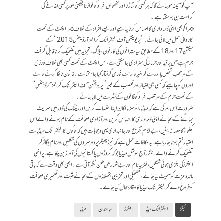
آپ کو آئینہ ہوجائے گا کہ ہر کسی کو لتاڑنا اور مخصوص افراد کو نوازنا یقینی طور پر کسی لفافے کی
کرامت ہی ہوسکتا ہے۔
پیمرا کو بھی اپنی ذمہ داری کا احساس کرنا چاہیے اور ایسے افراد کے خلاف پیمرا ایکٹ کے تحت
کاروائی عمل میں لائی جائے۔ ’’پریوینشن آف الیکٹرانک کرائمز آرڈیننس 2015‘‘ کے
سیکشن 17اور 18 کے مطابق سیاستدانوں کی کارٹون، بلاگ، تجزیہ میں تضحیک کرنا قابل گرفت
جرم ہے جس پر قید اور جرمانہ کی سزا دی جا سکتی ہے، اس ایکٹ کے تحت کسی بھی خلاف ورزی
کے مرتکب شخص یا ادرے کو بغیر وارنٹ فوری گرفتار کیا جاسکتا ہے۔ قانون نافظ کرنے والے
ادروں کو چاہیے کہ کسی بھی امتیاز اور تعصب کے بغیر ’’پریوینشن آف الیکٹرانک کرائمز آرڈیننس‘‘
کے تحت جرم کے مرتکب افراد کو قانون کے کٹہرے میں لایا جائے۔
ضرورت اس امر کی ہے کہ میڈیا ہائوسز مالکان اپنا احتساب کریں اور ریٹنگ کی ڈور میں سرپٹ
بھاگنے کے بجائے اپنی ذمہ داری کا احساس کریں اور آزادی صحافت کے نام ہونے والے اس
کھلواڑ کا حصہ نہ بنیں، بےلگام تفریح اور جانبداری یہی وجوہات ہیں کہ لوگوں کا الیکٹرانک میڈیا سے
اعتبار ختم ہوتا جارہا ہے. یہ مکافات عمل ہے کہ نیوزچینلز پر دوسروں کی شکلیں اور نام بگاڑ کر
تضحیک کرنے والے اینکرز آج سوشل میڈیا جو کہ کروڑوں پاکستانیوں کی آواز بن چکا ہے، پر انہی
اینکرز کی بگڑی ہوئی شکلیں، طنزیہ نام اور بےشمار لعن طعن نظر آتی ہے۔ ابھی بھی وقت ہے کہ باقی
ماندہ عزت کو سمیٹ لیا جائے، تضحیکی اور تخریبی ہتھکنڈوں کے بجائے مثبت اور تعمیری صحافت
کو فروغ دے کر الیکٹرانک میڈیا کا وقار بحال کیا جائے۔
ٹیگز
الیکٹرانک میڈیا
اینکرز
سیاستدان
میڈیا