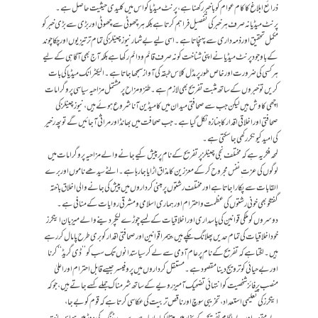
ذرائع ابلاغ کا کام عوام کو باخبر رکھنا ہے، پرنٹ میڈیا کو اس میں کلیدی حیثیت حاصل ہے۔
پرنٹ میڈیا نہ صرف ہر خبر کی تفصیل فراہم کرتا ہے بلکہ ہر چھوٹی سے چھوٹی اور بڑی سے بڑی خبر کو
مکمل تحقیق اور ذمہ داری سے پہنچاتا ہے۔ اسی لیے بےشمار نیوزچینلز کی تمام تر تیزیوں اور چکاچوند
کے باوجود پرنٹ میڈیا نے اپنی شناخت کو نہ صرف قائم ودائم رکھا ہے بلکہ آج بھی آگاہی کے لیے
ہر کسی کی ضرورت اور خاص طور پر مڈل کلاس طبقہ کی آواز سمجھا جاتا ہے۔ الیکٹرانک میڈیا کی بات
کریں تو خبروں کے ساتھ مثبت تفریح بھی لازم ہے۔طنز و مزاح پر مشتمل مزاحیہ سیاسی پروگرامات
اچھی کاوش ہیں لیکن جب سے صحافتی میدان میں کامیڈین آنا شروع ہوئے ہیں، نیوزچینلز کی
صحافتی اور اخلاقی اقدار کا جنازہ نکل گیا ہے۔ جب صحافت میں بھانڈ اور مراثی آجائیں گے تو پھ رخیر
کی امید کیونکر رکھی جاسکتی ہے۔
لمحہ فکریہ ہے کہ مختلف نجی چینلز پر تفریح کے نام پر پیش کیے جانے والے مزاحیہ پروگرامات میں
لوگوں کی عزت ِ نفس مجروح کرکے معززین کا مذاق اڑا یا جا رہا ہے۔ الٹے سیدھے ناموں اور برے
القابات سے پکارا جاتا ہے اور مختلف رشتوں پر مبنی کرداروں میں پیش کی جانے والی اخلاق باختہ
گفتگو بھی خونی رشتوں کی عظمت و احترام اور ہماری اسلامی و مشرقی روایات کے منافی ہے۔
دوسروں کو ملکی قوانین کی پاسداری اور اخلاقیات کے لمبے چوڑے لیکچر دینے والے میزبان اینکرز
خود اخلاقیات کی تمام حدیں پھلانگ چکے ہیں، پیمرا قوانین اور صحافتی اقدار کو بری طرح پامال کر رہے
ہیں۔ لگتا ہے کہ تفریح کے نام پر عام آدمی سے لے کر سیاستدانوں تک سب کو ’’ڈی گریڈ‘‘ کرنا
اور بےحیائی کو ترویج دینا مقصود ہے۔ مستقل کرداروں میں پروفیسر جیسے قابل احترام اور اعلیٰ
منصب پر فائز شخصیت کو انتہائی تضحیک آمیز رویے کے ساتھ شرمناک جملے کسے جاتے ہیں، جو کہ
اینکرز کی تعلیمی استعداد، تخریبی سوچ اور ناقص تربیت کی عکاسی کرتا ہے کہ قوم کو بےجا،