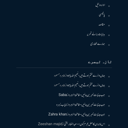
ادارہ دلیل
پالیسی
مقاصد
ہدایات برائے تحریر
ہمارے لکھاری
تازہ تبصرے
جہاں دائرے ختم ہوتے ہیں- نعیم اللہ باجوہ
از
طاہرہ مسعود
جہاں دائرے ختم ہوتے ہیں- نعیم اللہ باجوہ
از
طاہرہ مسعود
جب جذبات خبر بن جائیں – فاطمۃالزہرہ
از
Saba
جب جذبات خبر بن جائیں – فاطمۃالزہرہ
از
نایاب زہرہ
جب جذبات خبر بن جائیں – فاطمۃالزہرہ
از
Zahra khan
اس خاندان کا اصل مجرم کون! – عبدالغفار بگٹی
از
Zeeshan majid