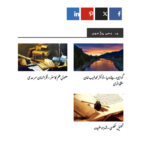
یہ بھی پڑھیں
گواہی دیتے دریا – ڈاکٹر محمد طیب خان
حصولِ علم کا سفر – فخرالزمان سرحدی
سنگھانوی
تحلیل نفیسی – شہزاد حنیف