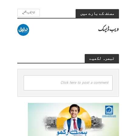
تمام تحاریر دیکھیں
مصنف کے بارے میں
ویب ڈیسک
تبصرہ لکھیے
Click here to post a comment