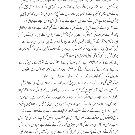
بےمقصد اور بےلگام تفریح کے بخار میں مبتلا کیا جا رہا ہے۔ سب ریٹنگ کی دوڑ میں ہواس باختہ
ہوگئے ہیں اور خوداعتمادی کا یہ عالم ہے کہ بسا اوقات مزاحیہ تفریحی پروگرامات لائیو بھی پیش کیے
جاتے ہیں۔ جس کا نتیجہ یہ ہے کہ کامیڈین سالہا سال سے سٹیج ڈراموں میں لازوال پرفارمنس (جن پر
پولیس کے چھاپے بھی پڑتے رہے ہیں) دینے کے بعد لائیو ٹی وی شو میں ایسے بےحیائی اور
بےشرمی والے فقرے بھی بول جاتے ہیں کہ جسے لکھتے ہوئے قلم شرما رہا ہے جبکہ وہ تمام اخلاق
باختہ فقرے معروف ٹی وی شوکی زینت بن کر نیوز چینل سے آن ائیر ہوچکے ہیں۔ اس کے برعکس
بین الاقوامی چینلز کے تقریباً 70فیصد پروگرامات ریکارڈ شدہ ہوتے ہیں اور آن ائیر ہونے سے
قبل تصدیق کی جاتی ہے کہ یہ پروگرام ملک کی سرحدوں کے خلاف تو نہیں، مذہبی ومسلکی منافرت
پر مبنی تو نہیں، کسی کمیونٹی کی دل آزاری کا باعث تو نہیں۔
یہاں آوے کاآوا ہی بگڑا ہوا ہے، آخر یہ سب کیا ہے؟ الیکٹرانک میڈیا تفریح کے نام پر کیا دے
رہا ہے؟ اور اس سے کیا ثابت کرنے کی کوشش کی جارہی ہے۔ آخر الیکٹرانک میڈیا اپنی ذمہ
داریوں کو کب سمجھے گا اور معاشرے کے لیے مثبت سوچ کب اپنائے گا۔
خود کو عقل کُل ثابت کرنے کے لیے ایڑی چوٹی کا زور لگانے والے نام نہاد ٹی وی اسکالرز علم
کے عین سے بھی واقف نہیں ہیں کہ علم کا سب سے بنیادی تقاضا اہل ِعلم افراد کی عزت و تکریم اور
اخلاقیات ہے۔ لاکھ سیاسی اختلافات کے باوجود سیاستدان ہمارے ملک کا سرمایہ ہیں، اسی طرح
اسپورٹس سے وابستہ افراد ملک کے سفیر اور قوم کے ہیرو ہیں۔ ان کی غلطیوں اور ناکامیوں پر مثبت
تنقید اور اصلاح کرنے کے بجائے تضحیک کرنا، اخلاقیات سے گرے ہوئے الفاظ کے ساتھ
مذاق اڑانا کہاں کی صحافت ہے۔ صحافتی آزادی کا یہ مطلب ہرگز نہیں کہ آپ دوسروں کی آزادی
سلب کرلیں اور آزادی ِ صحافت کی آڑمیں معززین کو بدنام کرنے کے درپے ہوجائیں۔ ہر روز نئی
مخبری کرنے والوں کے بارے میں کسی مخبری کی ضرورت نہیں، بس گذشتہ پروگرامات دیکھ لیں