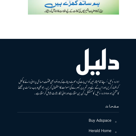
ادارہ ’دلیل‘ اپنے تمام قارئین کو اس بات کی دعوت دیتا ہے کہ وہ خود بھی مختلف مسائل پر اپنی رائے کا کھل
کر اظہار کریں اور اس کے لیے ہر تحریر پر تبصرے کی سہولت کا استعمال کریں۔ جو بھی ویب سائٹ پر لکھنے
کا متمنی ہو، وہ ادارہ ’دلیل‘ کا مستقل رکن بن سکتا ہے اور اپنی نگارشات شامل کرسکتا ہے۔
صفحات
Buy Adspace
Herald Home