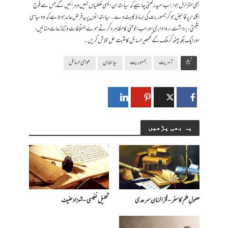
بھی متزلزل ہوا. اب امید رکھنی چاہیے کہ سیاستدان ایسی غلطیاں نہیں دہرائیں گے جس سے فوج
اقتدار پر قابض ہو کر جمہوریت کی بساط لپیٹ دے ۔ سیاستدانوں پر یہ فرض عائد ہوتا ہے کہ وہ سیاسی
یکجہتی، برداشت، رواداری اور حب الوطنی کا مظاہرہ کرتے ہوئے اختلافات و تنازعات مٹائیں،
اور ایک جگہ بیٹھ کر ملک کے گھمبیر مسائل کا مثبت حل تلاش کریں۔
ٹیگز
آمریت
جمہوریت
سیاستدان
عوامی مسائل
یہ بھی پڑھیں
حصولِ علم کا سفر – فخرالزمان سرحدی
تحلیل نفیسی – شہزاد حنیف