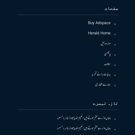
صفحات
Buy Adspace
Herald Home
ادارہ دلیل
پالیسی
مقاصد
ہدایات برائے تحریر
ہمارے لکھاری
تازہ تبصرے
جہاں دائرے ختم ہوتے ہیں- نعیم اللہ باجوہ
از
طاہرہ مسعود
جہاں دائرے ختم ہوتے ہیں- نعیم اللہ باجوہ
از
طاہرہ مسعود