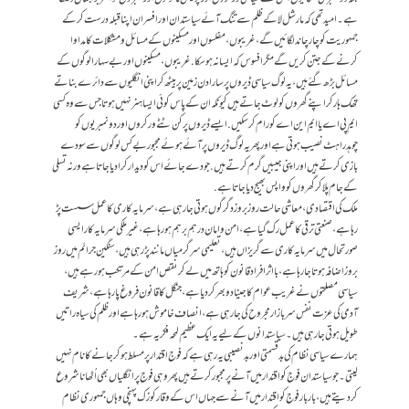
ہے۔ امید تھی کہ مارشل لا کے ظلم سے تنگ آئے سیاستدان اور افسران اپنا قبلہ درست کرکے
جمہوریت کو چار چاند لگائیں گے، غریبوں، مفلسوں اور مسکینوں کے مسائل و مشکلات کا مداوا
کرنے کے جتن کریں گے مگر افسوس کہ ایسا نہ ہوسکا. غریبوں، مسکینوں اور بے سہارا لوگوں کے
مسائل بڑھ گئے ہیں، یہ لوگ سیاسی ڈیروں پر سارا دن زمین پر بیٹھ کر اپنی انگلیوں سے دائرے بناتے
تھک ہار کر اپنے گھروں کو لوٹ جاتے ہیں کیونکہ ان کے پاس کوئی ایسا ہنر نہیں ہوتا جس سے وہ کسی
ایم پی اے یا ایم این اے کو رام کر سکیں. ایسے ڈیروں پر کن ٹٹے ورکروں اور دو نمبریوں کو
چوہدراہٹ نصیب ہوتی ہے اور پھر یہ لوگ ڈیروں پر آئے ہوئے مجبور بے کس لوگوں سے سودے
بازی کرتے ہیں اور اپنی جیبیں گرم کرتے ہیں. جو دے جائے اس کو دیدار کرا دیا جاتا ہے ورنہ تسلی
کے جام پلا کر گھروں کو واپس بھیج دیا جاتا ہے.
ملک کی اقتصادی، معاشی حالت روز بروز دگرگوں ہوتی جا رہی ہے، سرمایہ کاری کا عمل سست پڑ
رہا ہے، صنعتی ترقی کا عمل رک گیاہے، امن و امان درہم برہم ہو رہا ہے، غیر ملکی سرمایہ کار ایسی
صورتحال میں سرمایہ کاری سے گریزاں ہیں، تعلیمی سرگرمیاں مانند پڑ رہی ہیں، سنگین جرائم میں روز
بروز اضافہ ہوتا جا رہا ہے، بااثر افراد قانون کو ہاتھ میں لے کر نقص امن کے مرتکب ہو رہے ہیں،
سیاسی مصلحتوں نے غریب عوام کا جینا دوبھر کر دیا ہے، جنگل کا قانون فروغ پا رہا ہے، شریف
آدمی کی عزت نفس سر بازار مجروح کی جا رہی ہے، انصاف خاموش ہو رہا ہے اور ظلم کی سیاہ راتیں
طویل ہوتی جا رہی ہیں۔ سیاستدانوں کے لیے یہ ایک عظیم لمحہ فکریہ ہے۔
ہمارے سیاسی نظام کی بدقسمتی اور بدنصیبی یہ رہی ہے کہ فوج اقتدار پر مسلط ہو کر جانے کا نام نہیں
لیتی۔ جو سیاستدان فوج کو اقتدار میں آنے پر مجبور کرتے ہیں پھر وہی فوج پر انگلیاں بھی اُٹھانا شروع
کر دیتے ہیں، بار بار فوج کو اقتدار میں آنے سے جہاں اس کے وقار کو زک پہنچی وہاں جمہوری نظام