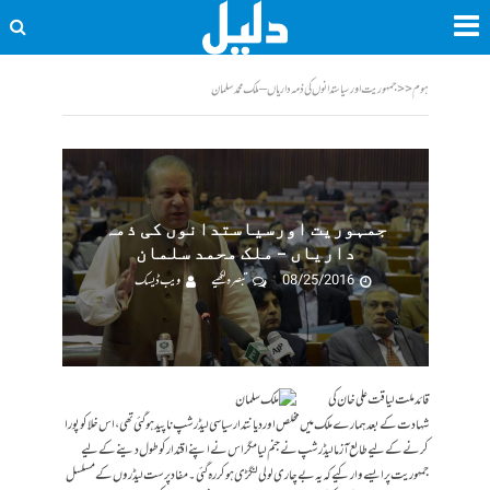
ہوم
<<
جمہوریت اورسیاستدانوں کی ذمہ داریاں – ملک محمد سلمان
جمہوریت اورسیاستدانوں کی ذمہ
داریاں – ملک محمد سلمان
08/25/2016
تبصرہ لکھیے
ویب ڈیسک
قائد ملت لیاقت علی خان کی
شہادت کے بعد ہمارے ملک میں مخلص اور دیانتدار سیاسی لیڈر شپ ناپید ہو گئی تھی، اس خلا کو پورا
کرنے کے لیے طالع آزما لیڈر شپ نے جنم لیا مگر اس نے اپنے اقتدار کو طول دینے کے لیے
جمہوریت پر ایسے وار کیے کہ یہ بےچاری لولی لنگڑی ہو کر رہ گئی۔ مفاد پرست لیڈروں کے مسلسل