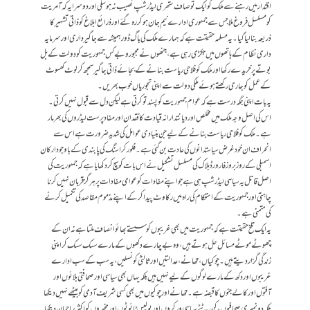
اقتدار میں رہنے سے ملک کو ایک تو صاف ستھری لیڈر شپ نصیب نہ ہوسکی اور دوسرا یہ کہ آمریت
کو مسلسل فروغ ملا جس سے جمہوری ادارے نیم جان ہو کر رہ گئے اور ذرائع ابلاغ کو ذاتی تشہیر کا
ذریعہ بنا لیا گیا۔ یہ مسلمہ حقیقت ہے کہ ہمارے ملک کی باگ ڈور ہمیشہ سے جاگیرداری اور سرمایہ
داری نظام کے ہاتھوں میں جکڑی رہی ہے، جنھوں نے مجبور و بے کس جمہوریت کو دولت کے بل
بوتے پر خریدے رکھا اور ملک کو فلاحی ریاست بنانے کے بجائے ذاتی جاگیر سمجھ کر لوٹ کھسوٹ
کے عمل کو جاری رکھتے ہوئے ملکی دولت سے اپنی تجوریاں خوب بھریں۔
یہ بات اپنی جگہ درست ہے کہ عوام جمہوریت کو پسند تو کرتی ہے لیکن دل سے قبول نہیں کرتی۔
اس کی اصل وجہ ملک میں مخلص اور دیانتدارانہ قیادت کا فقدان اور مفاد پرست لیڈروں کی بھر مار
ہے۔ ملک کو فلاحی ریاست بنانے کے لیے جن بنیادی عوامل کی شدید ضرورت ہے اس سے
انحراف ان خود غرض سیاستدانوں کی عادت بن گئی ہے۔ فلور کراسنگ کی پابندی کے باوجود ارکان
اسمبلی کے روز بروز فارورڈ بلاک کی مسلسل تشکیل نے اس بات کو سچ کر دکھایا ہے کہ جمہوریت کی
اصل قاتل یہ سیاسی لیڈر شپ ہی ہے جو اپنے مفادات کو عوامی مفادات پر ہرگز قربان نہیں کرنا
چاہتی اور جمہوریت کے استحکام کی راہ میں رکاوٹ پیدا کر کے اپنے مذموم مقاصد کی تکمیل کرنے
کی متمنی ہے۔
یہ ایک تلخ حقیقت ہے کہ جمہوریت میں بھی غریبوں کو سستے بھائو انصاف ملتا ہے نہ ان کے
چھوٹے موٹے مسائل حل ہوتے ہیں، وہ بےچارے دکھوں کے مارے سسک سسک کر اپنی
زندگی گزار دیتے ہیں۔ چوکیاں، تھانے، عدالتیں اور ثالثی کونسلیں، یہ سب کے سب ادارے
غریبوں اور دکھ کے مارے لوگوں کے لیے نہیں ہیں بلکہ یہاں بھی سیاسی اور صحافتی بلائوں اور
آفتوں اور کالے جنوں کا قبضہ ہے۔ تھانے اور چوکیوں میں بھی کسی شریف آدمی کو بیٹھے نہیں دیکھا
بلکہ دو نمبری صحافیوں، کن ٹٹے سیاسی ورکروں اور پولیس ٹائوٹوں اور مخبروں کو اکثر براجمان دیکھا