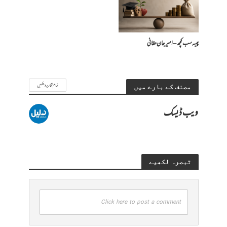
پیسہ سب کچھ – امیرجان حقانی
تمام تحاریر دیکھیں
مصنف کے بارے میں
ویب ڈیسک
تبصرہ لکھیے
Click here to post a comment