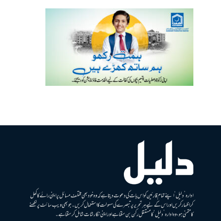
ادارہ ’دلیل‘ اپنے تمام قارئین کو اس بات کی دعوت دیتا ہے کہ وہ خود بھی مختلف مسائل پر اپنی رائے کا کھل
کر اظہار کریں اور اس کے لیے ہر تحریر پر تبصرے کی سہولت کا استعمال کریں۔ جو بھی ویب سائٹ پر لکھنے
کا متمنی ہو، وہ ادارہ ’دلیل‘ کا مستقل رکن بن سکتا ہے اور اپنی نگارشات شامل کرسکتا ہے۔