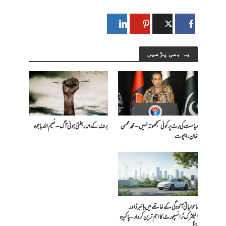
یہ بھی پڑھیں
ریاست کی رِٹ پر کوئی سمجھوتہ نہیں – محمد محسن
برف کے اندر جلتی ہوئی آگ – نعیم اللہ باجوہ
خان راجپوت
ماحولیاتی آلودگی کے خاتمے میں ہائبرڈ اور
الیکٹرک ٹرانسپورٹ کا اہم ترین کردار – پاکیزہ