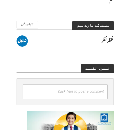
بیگم
تمام تحاریر دیکھیں
مصنف کے بارے میں
نقطہ نظر
تبصرہ لکھیے
Click here to post a comment