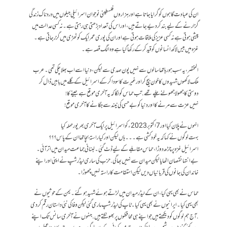
ان کی عبادت گاہوں کو گرایا جاتا ہے اور ہزاروں فلسطینی نوجوان اسرائیلی جیلوں میں درد ناک زندگی
گزارنے کے لیے بند کر دیے جاتے ہیں، اور اس کی تعداد بڑھتی ہی رہتی ہے ۔ نہ کسی عدالت میں
پیشی ہوتی ہے نہ کسی عزیز کی ملاقات ہوتی ہے اور ان کی پوری عمر ایک کوٹھڑی میں گزر جاتی ہے ۔
غزہ میں بیس لاکھ انسانوں کو قید کر کے رکھا گیا ہے وہ الگ قصہ ہے ۔
المختصر، یہ سب ہو رہا تھا سالوں سے نہیں پون صدی سے لیکن، دنیا اسے اب بھلا چکی تھی ۔ عرب
ملک لاکھوں شہیدوں کا خون بیچ کر اور غیرت کا سودا کر کےاسرائیل کے گلے میں باہیں ڈال کر
دوستی کا جھولا جھولنے چلے تھے . تب حماس کو لگا کہ یہ آخری موقع ہے جینے کا !
نہیں عزت سے مرنے کا اور دنیا کو بے حسی کی نیند سے جگانے کا آخری موقع !
انہوں نے پلان کیا اور 7 اکتوبر 2023 ء کو اسرائیل پر ایک آخری بھرپور حملہ کیا
بہت لوگوں نے کہا کہ یہ خودکشی ہے ۔۔۔ ہاں لیکن اور کیا راستہ بچا تھا ان کے پاس ؟؟؟
اسرائیل غزہ پر چڑھ دوڑا، حماس مقابلے کے لیے ڈٹ گئی ۔ لبنانی جماعت میدان میں اتر آئی ۔
بے انتہا نقصان اٹھایا لیکن میدان سے نہیں بھاگی. حزب کی ساری لیڈر شپ نے اپنی اور اپنے
خاندان کی جانوں کی قربانیاں دیں لیکن استقامت کا راستہ نہیں چھوڑا ۔
حماس نے بھی یہی کیا، ان کے لیڈر میدان میں لڑتے ہوئے شہید ہوگئے ۔ یمن کے حوثیوں نے
بھی یہی کیا ۔ ایرانیوں نے بھی یہی کیا ۔ ٹاپ کی لیڈر شپ ماری گئی لیکن وفا کی نئی داستان رقم کر دی
. آج ہم لوگوں کو دیکھتے ہیں جو اپنے ہی محافظوں پر بھونکتے ہیں. جنہوں نے آخری سانس تک اپنے