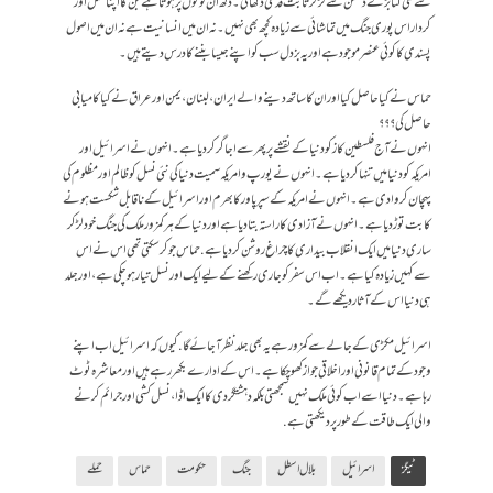
سے کئی گنا بڑے دشمن سے لڑ کر ثابت قدمی دکھائی ۔ دکھ ان لوگوں پر ہوتا ہے جن کا اپنا عمل اور
کردار اس پوری جنگ میں تماشائی سے زیادہ کچھ بھی نہیں۔ نہ ان میں انسانیت ہے نہ ان میں اصول
پسندی کا کوئی عنصر موجود ہے اور یہ بزدل سب کو اپنے جیسا بننے کا درس دیتے ہیں ۔
حماس نے کیا حاصل کیا اور ان کا ساتھ دینے والے ایران، لبنان، یمن اور عراق نے کیا کامیابی
حاصل کی ؟؟؟
انہوں نے آج فلسطین کاز کو دنیا کے نقشے پر پھر سے اجاگر کر دیا ہے ۔ انہوں نے اسرائیل اور
امریکہ کو دنیا میں تنہا کر دیا ہے ۔ انہوں نے یورپ و امریکہ سمیت دنیا کی نئی نسل کو ظالم اور مظلوم کی
پہچان کروا دی ہے ۔ انہوں نے امریکہ کے سپر پاور کا بھرم اور اسرائیل کے ناقابل شکست ہونے
کا بت توڑ دیا ہے ۔ انہوں نے آزادی کا راستہ بتا دیا ہے اور دنیا کے ہر کمزور ملک کی جنگ خود لڑ کر
ساری دنیا میں ایک انقلاب بیداری کا چراغ روشن کر دیا ہے. حماس جو کر سکتی تھی اس نے اس
سے کہیں زیادہ کیا ہے۔ اب اس سفر کو جاری رکھنے کے لیے ایک اور نسل تیار ہوچکی ہے، اور جلد
ہی دنیا اس کے آثار دیکھے گے۔
اسرائیل مکڑی کے جالے سے کمزور ہے یہ بھی جلد نظر آجائے گا . کیوں کہ اسرائیل اب اپنے
وجود کے تمام قانونی اور اخلاقی جواز کھو چکا ہے ۔ اس کے ادارے بکھر رہے ہیں اور معاشرہ ٹوٹ
رہا ہے۔ دنیا اسے اب کوئی ملک نہیں سمجھتی بلکہ دہشتگردی کا ایک اڈا، نسل کشی اور جرائم کرنے
والی ایک طاقت کے طور پر دیکھتی ہے.
ٹیگز
اسرائیل
بلال اسطل
جنگ
حکومت
حماس
حملے