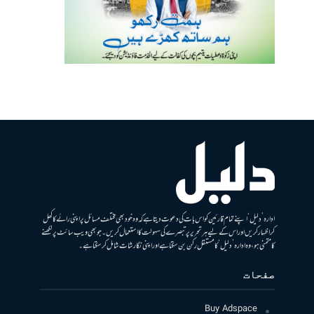
ادارہ ’دلیل‘ اپنے تمام قارئین کو اس بات کی دعوت دیتا ہے کہ وہ خود بھی مختلف مسائل پر اپنی رائے کا کھل
کر اظہار کریں اور اس کے لیے ہر تحریر پر تبصرے کی سہولت کا استعمال کریں۔ جو بھی ویب سائٹ پر لکھنے
کا متمنی ہو، وہ ادارہ ’دلیل‘ کا مستقل رکن بن سکتا ہے اور اپنی نگارشات شامل کرسکتا ہے۔
صفحات
Buy Adspace