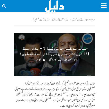
ہوم
<<
حماس نے کیا حاصل کیا ؟ – بلال اسطل (ڈائریکٹر جنرل فرینڈز آف فلسطین)
حماس نے کیا حاصل کیا ؟ – بلال اسطل
(ڈائریکٹر جنرل فرینڈز آف فلسطین)
1 مہینہ پہلے
تبصرہ لکھیے
نقطہ نظر
حماس نے غزہ میں اپنی حکومت تحلیل کرنے کا اعلان کر دیا . حماس نے کیا حاصل کیا ؟
فلسطینیوں کے پاس بچی ہوئی زمینں چھین کر امریکہ، یورپ اور افریقہ سے آنے والے نئے صہیونی
آباد کاروں میں بانٹی جارہی ہیں ۔ یہ مسلسل اور بغیر وقفے کے ہو رہا ہے. آج بھی کسی نئی فلسطینی
بستی میں اسرائیلی فوج ٹینکوں سمیت داخل ہوتی ہے ۔ فلسطینیوں کو زبردستی نکالا جاتا ہے اور وہاں
صہیونی آباد کاروں کو قبضہ کروایا جاتا ہے ۔