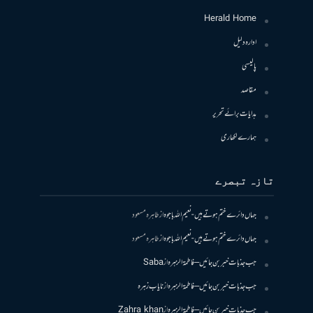
Herald Home
ادارہ دلیل
پالیسی
مقاصد
ہدایات برائے تحریر
ہمارے لکھاری
تازہ تبصرے
جہاں دائرے ختم ہوتے ہیں- نعیم اللہ باجوہ
از
طاہرہ مسعود
جہاں دائرے ختم ہوتے ہیں- نعیم اللہ باجوہ
از
طاہرہ مسعود
جب جذبات خبر بن جائیں – فاطمۃالزہرہ
از
Saba
جب جذبات خبر بن جائیں – فاطمۃالزہرہ
از
نایاب زہرہ
جب جذبات خبر بن جائیں – فاطمۃالزہرہ
از
Zahra khan