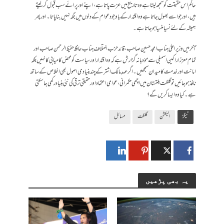
حاکم اس حقیقت کو سمجھ لیتا ہے وہ تاریخ میں عزت پاتا ہے، اپنے اور پرائے سب قبول کرلیتے
ہیں، اور جو اسے بھول جاتا ہے وہ اقتدار کے باوجود عوام کے دلوں میں جگہ نہیں بنا پاتا۔ اور پھر
ہمیشہ کے لئے نسیا منسیا ہوجاتا ہے۔
آخر میں وزیر اعلیٰ جناب امجد حسین صاحب، قائد حزب اختلاف جناب حافظ حفیظ الرحمن صاحب اور
تمام معزز اراکین اسمبلی سے مؤدبانہ گزارش ہے کہ وہ اقتدار اور سیاست کو محض کامیابی کا نہیں بلکہ
امانت اور خدمت کا میدان سمجھیں۔ اگر عہدِ مالک اشتر کے چند بنیادی اصول بھی اخلاص کے ساتھ
نافذ ہو جائیں تو گلگت بلتستان میں اچھی حکمرانی، عوامی اعتماد اور حقیقی ترقی کی نئی بنیاد رکھی جا سکتی
ہے۔ کیا وہ ایسا کریں گے؟
ٹیگز
الیکشن
گلگت
مسائل
یہ بھی پڑھیں