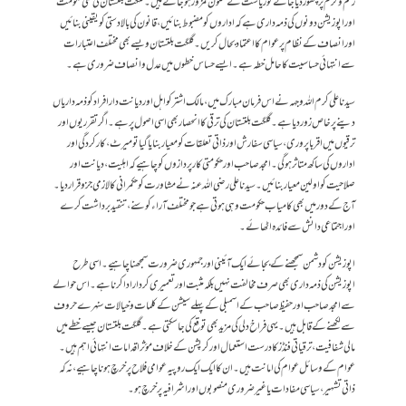
رحم و کرم پر چھوڑ دیا جائے تو ریاست کے ستون کمزور ہو جاتے ہیں۔ گلگت بلتستان کی نئی حکومت
اور اپوزیشن دونوں کی ذمہ داری ہے کہ اداروں کو مضبوط بنائیں، قانون کی بالادستی کو یقینی بنائیں
اور انصاف کے نظام پر عوام کا اعتماد بحال کریں۔ گلگت بلتستان ویسے بھی مختلف اعتبارات
سے انتہائی حساسیت کا حامل خطہ ہے۔ ایسے حساس خطوں میں عدل و انصاف ضروری ہے۔
سیدنا علی کرم اللہ وجہہ نے اس فرمان مبارک میں ،مالک اشتر کو اہل اور دیانت دار افراد کو ذمہ داریاں
دینے پر خاص زور دیا ہے۔ گلگت بلتستان کی ترقی کا انحصار بھی اسی اصول پر ہے۔ اگر تقرریوں اور
ترقیوں میں اقربا پروری، سیاسی سفارش اور ذاتی تعلقات کو معیار بنایا گیا تو میرٹ، کارکردگی اور
اداروں کی ساکھ متاثر ہوگی۔ امجد صاحب اورحکومتی کارپردازوں کو چاہیے کہ اہلیت، دیانت اور
صلاحیت کو اولین معیار بنائیں۔سیدنا علی رضی اللہ عنہ نے مشاورت کو حکمرانی کا لازمی جزو قرار دیا۔
آج کے دور میں بھی کامیاب حکومت وہی ہوتی ہے جو مختلف آراء کو سنے، تنقید برداشت کرے
اور اجتماعی دانش سے فائدہ اٹھائے۔
اپوزیشن کو دشمن سمجھنے کے بجائے ایک آئینی اور جمہوری ضرورت سمجھنا چاہیے۔ اسی طرح
اپوزیشن کی ذمہ داری بھی صرف مخالفت نہیں بلکہ مثبت اور تعمیری کردار ادا کرنا ہے۔ اس حوالے
سے امجد صاحب اور حفیظ صاحب کے اسمبلی کے پہلے سیشن کے کلمات و خیالات سنہرے حروف
سے لکھنے کے قابل ہیں۔ یہی فراخ دلی کی مزید بھی توقع کی جاسکتی ہے۔گلگت بلتستان جیسے خطے میں
مالی شفافیت، ترقیاتی فنڈز کا درست استعمال اور کرپشن کے خلاف مؤثر اقدامات انتہائی اہم ہیں۔
عوام کے وسائل عوام کی امانت ہیں۔ ان کا ایک ایک روپیہ عوامی فلاح پر خرچ ہونا چاہیے، نہ کہ
ذاتی تشہیر، سیاسی مفادات یا غیر ضروری منصوبوں اور اشرافیہ پر خرچ ہو۔