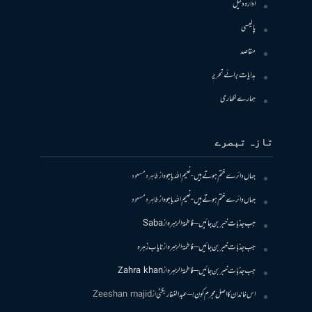
ادارہ دلیل
پالیسی
مقاصد
ہدایات برائے تحریر
ہمارے لکھاری
تازہ تبصرے
جہاں دائرے ختم ہوتے ہیں- نعیم اللہ باجوہ
از
طاہرہ مسعود
جہاں دائرے ختم ہوتے ہیں- نعیم اللہ باجوہ
از
طاہرہ مسعود
جب جذبات خبر بن جائیں – فاطمۃالزہرہ
از
Saba
جب جذبات خبر بن جائیں – فاطمۃالزہرہ
از
نایاب زہرہ
جب جذبات خبر بن جائیں – فاطمۃالزہرہ
از
Zahra khan
اس خاندان کا اصل مجرم کون! – عبدالغفار بگٹی
از
Zeeshan majid