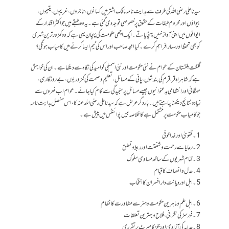
سیدنا علی رضی اللہ کی طرف سے ہدایت نامہ مالک اشتر میں کسانوں، تاجروں، غریبوں، یتیموں،
بیواؤں اور محروم طبقات کے حقوق پر خصوصی توجہ دی گئی ہے۔ یہ وہ طبقے ہیں جو اکثر اقتدار کے
ایوانوں میں اپنی آواز نہیں پہنچا پاتے۔ ایک اچھی حکومت کی پہچان یہی ہے کہ وہ کمزور ترین شہری
کو بھی تحفظ اور سہارا فراہم کرے۔ کیا امجد صاحب اور اس کی ٹیم ایسا کرنے میں کامیاب ہونگی؟
گلگت بلتستان کے عوام نے نئی حکومت اور نئی اسمبلی کو امید کی نگاہ سے دیکھا ہے۔ ان کی خواہش
ہے کہ شاہراہِ قراقرم کی بندشوں، پانی کے مسائل، تعلیم و صحت کی کمزوریوں، بے روزگاری،
مہنگائی اور انتظامی بدعنوانیوں جیسے مسائل پر سنجیدگی سے کام کیا جائے۔ عوام اب نعروں سے
زیادہ نتائج دیکھنا چاہتے ہیں۔بار دگر عرض ہے کہ سیدنا علی رضی اللہ عنہ کا، اس مفصل ہدایت نامہ
جو کامیاب حکومت پر مشتمل ہے کا خلاصہ بیس پوائنٹس میں پیش ہے۔
1۔ تقویٰ اور خدا خوفی
2۔ رعایا سے رحمت و شفقت اور ربط و تعلق
3۔ تمام شہریوں کے ساتھ مساوی سلوک
4۔ عدل و انصاف کا قیام
5۔ اہل اور دیانت دار افسران کا انتخاب
6۔ اہل علم و ماہرین حکومت و ہنر سے مشاورت کا نظام
7۔ فورسز کی نگرانی، فلاح و بہترین تعلقات
8۔ عدلیہ کی آزادی اور ججز کا میرٹ پر تقرری