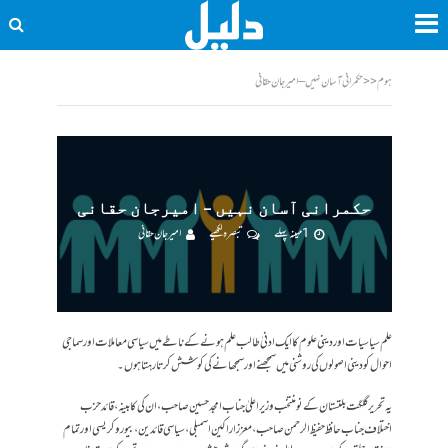
ہوم
<<
حکمرانی آسان نہیں – امیرجان حقانی
حکمرانی آسان نہیں – امیرجان حقانی
1 مہینہ پہلے
تبصرہ لکھیے
امیر جان حقانی
علم سیاسیات اور دینی علوم کا ایک ادنیٰ طالب علم ہونے کے ناطے میں سیاسی معاملات اور سماجی
احوال کو دینی اصولوں کی روشنی میں سمجھنے اور سمجھانے کی کوشش کرتا رہتا ہوں۔
یہ تحریر گلگت بلتستان کے نومنتخب وزیر اعلیٰ جناب امجد حسین صاحب، ان کی کابینہ، قائد حزب
اختلاف جناب حافظ حفیظ الرحمن صاحب، معزز اراکین اسمبلی، سیاسی قائدین، بیوروکریسی اور تمام