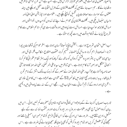
بااختیار حلقوں کی خدمت میں بطور خیرخواہانہ گزارش پیش ہے، امید ہے اس تحریر کو اسی تناظر میں
دیکھا جائے گا۔ہم سب جانتے ہیں کہ گلگت بلتستان کے جنرل انتخابات مکمل ہو چکے ہیں،چند
حلقوں کے سوا سارے معاملات پایہ تکمیل کو پہنچ چکے ہیں۔ حکومت اور اپوزیشن اپنی اپنی ذمہ
داریاں سنبھال چکی ہیں۔ گلگت بلتستان کی عوام نے اپنے نمائندوں کو امیدوں، خواہشوں اور
مسائل کا بوجھ سونپ دیا ہے، مسائل بہت زیادہ ہیں اور وقت بہت ہی کم، تاہم اخلاص سے کام
شروع کیا جائے تو کام وقت میں بہت کچھ ہوسکتا ہے۔
اب اصل امتحان شروع ہوا ہے۔ الیکشن جیتنا نسبتاً آسان ہوتا ہے، مگر عوام کی توقعات پر پورا
اترنا، انصاف فراہم کرنا، وسائل کی منصفانہ تقسیم کرنا، مختلف اضلاع، مکاتبِ فکر، قبائل اور
سیاسی جماعتوں، پریشر اور پروفشنل گروپس کو ساتھ لے کر چلنا اور ایک بہتر نظامِ حکمرانی قائم کرنا
انتہائی مشکل اور صبر آزما کام ہوتا ہے۔اسی تناظر میں سیدنا علی المرتضیٰ رضی اللہ عنہ کا وہ تاریخی
عہد نامہ یاد آتا ہے جو آپ رضی اللہ تعالیٰ عنہ نے مصر کے گورنر جناب مالک اشتر کے نام تحریر
فرمایا تھا۔ یہ ہدایت نامہ نہج البلاغہ میں خط نمبر 53 کے عنوان سے موجود ہے، اس کا عربی، فارسی
،انگریزی اور اردو کے تراجم آسانی سے دستیاب ہیں۔مجھے اس کے سند سے زیادہ متن میں دلچسپی
ہے۔
لاریب! صدیاں گزر جانے کے باوجود اس أفاقی و الہامی دستاویز کی معنویت کم نہیں ہوئی۔ اس میں
بیان کردہ اصول آج بھی ہر حکومت، ہر وزیر، ہر بیوروکریٹ اور ہر منتخب نمائندے کے لیے
مشعلِ راہ بن سکتے ہیں۔ ضرورت اس امر کی ہے کہ اس أفاقی لٹریچر کو تمام ممبران اسمبلی پڑھنے اور
سمجھنے کی کوشش کریں اور تمام بیوروکریٹس کو بھی پڑھایا بلکہ سمجھایا جانے کی ضرورت ہے۔ اس