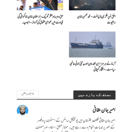
افق نو پر فکری بازیافت – محمد محسن خان
حق دو بہاولنگر تحریک، ارسلان خان خاکوانی کی
راجپوت
قیادت میں عوامی حقوق کی آواز – ابو حیدر
آبنائے ہرمز، ابن خلدون اور بدلتی ہوئی عالمی
سیاست – افتخار گیلانی
تمام تحاریر دیکھیں
مصنف کے بارے میں
امیر جان حقانی
امیر جان حقانیؔ گلگت بلتستان میں پولیٹیکل سائنس کے اسسٹنٹ پروفیسر
کے طور پر خدمات انجام دے رہے ہیں۔ ممتاز محقق، استاد، اور مصنف