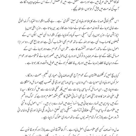
خط کا اصل متن عربی میں ہے اور بہت مفصل ہے، میں کوشش کرکے اس کے چیدہ چیدہ نکات
آپ کی خدمت میں پیش کرتا ہوں، ملاحظہ کیجیے۔
اس عظیم أفاقی عہد نامے کا پہلا اور بنیادی سبق “تقویٰ” ہے۔ بے شک! اقتدار و اختیار اگر خدا خوفی
سے خالی ہو جائے تو وہ خدمت کے بجائے مفادات کا ذریعہ بن جاتا ہے۔ وزیر اعلیٰ ہوں یا
اپوزیشن لیڈر، وزیر ہوں یا رکن اسمبلی، سب کو یاد رکھنا چاہیے کہ اقتدار دائمی نہیں، لیکن اس کے
فیصلوں کا حساب دائمی ہے اور اللہ کے ساتھ عوام بھی احتساب کرتی ہے اور تاریخ بھی۔دوسرا بڑا
اصول رعایا کے ساتھ رحمت اور شفقت کا ہے۔ حکمران اگر عوام سے دور ہو جائے، ان کے
مسائل سننے کے بجائے صرف پروٹوکول اور درباری ماحول میں محصور ہو جائے تو حکومت اور عوام
کے درمیان فاصلے بڑھ جاتے ہیں اور پھر یہ فاصلے کم ہونے میں طویل وقت درکار ہوتا ہے۔
کیا یہ سچ نہیں کہ گلگت بلتستان کے عوام آج بھی صاف پانی، معیاری تعلیم، صحت، روزگار،
سڑکوں اور بنیادی سہولیات، امن و امان، سیاسی و مذہبی اور قبائلی تعصب جیسے مسائل و مشکلات
سے دوچار ہیں۔ ان مسائل کو سیاسی بیانات سے نہیں بلکہ عملی اقدامات سے حل کرنا ہوگا۔ سیدنا
علی رضی اللہ عنہ کا وہ تاریخی جملہ آج بھی انسانی حقوق کا عظیم منشور معلوم ہوتا ہے کہ “لوگ دو قسم
کے ہیں، یا دین میں تمہارے بھائی ہیں یا انسانیت میں تمہارے برابر ہیں۔” اس اصول کی روشنی
میں حکومت کو سیاسی وابستگی، علاقائی شناخت، مسلکی مذہبی تعلق، لسانی و رنگی امتیاز اور قبائلی و خاندانی
اثر و رسوخ سے بالاتر ہو کر تمام شہریوں کے ساتھ مساوی سلوک کرنا چاہیے۔
عدل و انصاف کسی بھی حکومت کی اصل بنیاد ہے۔ اگر طاقتور قانون سے بالاتر اور کمزور قانون کے