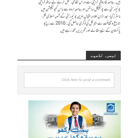
ہیں۔ جامعہ فاروقیہ کراچی سے درس نظامی مکمل کرنے کے ساتھ کراچی
یونیورسٹی سے پولیٹیکل سائنس اور جامعہ اردو سے ماس کمیونیکیشن میں
ماسٹرز کیا، بعد ازاں علامہ اقبال اوپن یونیورسٹی کے شعبہ اسلامی فکر،
تاریخ و ثقافت سے ایم فل کی ڈگری حاصل کی۔ 2010 سے ریڈیو
پاکستان کے لیے مقالے اور تحریریں لکھ رہے ہیں
تبصرہ لکھیے
Click here to post a comment