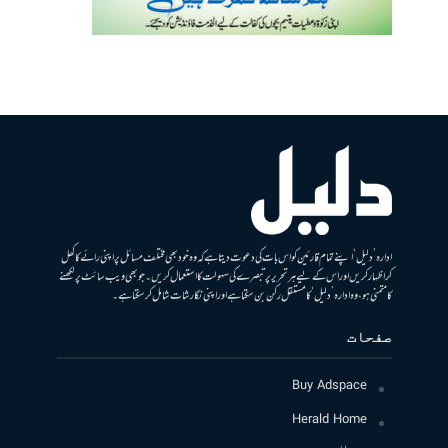
ادارہ ’دلیل‘ اپنے تمام قارئین کو اس بات کی دعوت دیتا ہے کہ وہ خود بھی مختلف مسائل پر اپنی رائے کا کھل
کر اظہار کریں اور اس کے لیے ہر تحریر پر تبصرے کی سہولت کا استعمال کریں۔ جو بھی ویب سائٹ پر لکھنے
کا متمنی ہو، وہ ادارہ ’دلیل‘ کا مستقل رکن بن سکتا ہے اور اپنی نگارشات شامل کرسکتا ہے۔
صفحات
Buy Adspace
Herald Home