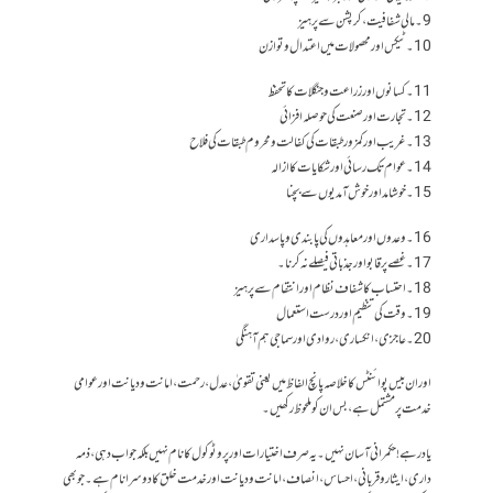
9۔ مالی شفافیت،کرپشن سے پرہیز
10۔ ٹیکس اور محصولات میں اعتدال و توازن
11۔ کسانوں اور زراعت و جنگلات کا تحفظ
12۔ تجارت اور صنعت کی حوصلہ افزائی
13۔ غریب اور کمزور طبقات کی کفالت و محروم طبقات کی فلاح
14۔ عوام تک رسائی اور شکایات کا ازالہ
15۔ خوشامد اور خوش آمدیوں سے بچنا
16۔ وعدوں اور معاہدوں کی پابندی و پاسداری
17۔ غصے پر قابو اور جذباتی فیصلے نہ کرنا۔
18۔ احتساب کا شفاف نظام اور انتقام سے پرہیز
19۔ وقت کی تنظیم اور درست استعمال
20۔ عاجزی، انکساری ،روادی اور سماجی ہم آہنگی
اور ان بیس پوائنٹس کا خلاصہ پانچ الفاظ میں یعنی تقویٰ، عدل، رحمت، امانت ودیانت اور عوامی
خدمت پر مشتمل ہے، بس ان کو ملحوظ رکھیں۔
یاد رہے! حکمرانی آسان نہیں۔ یہ صرف اختیارات اور پروٹوکول کا نام نہیں بلکہ جواب دہی، ذمہ
داری ، ایثار و قربانی، احساس، انصاف، امانت و دیانت اور خدمت خلق کا دوسرا نام ہے۔ جوبھی