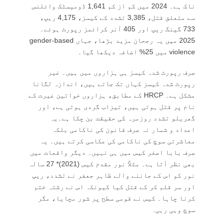
ناک ہے۔ 2024 میں کم از کم 1,641 ڈومیسٹک وائلنس
سے متعلق قتل، 3,385 تشدد کے کیسز، 4,175 ریپ،
733 گینگ ریپ اور 405 آنر کرائمز رپورٹ ہوئے۔
2025 میں یہ رجحان مزید بڑھا، جہاں gender-based
violence میں 25% اضافہ دیکھا گیا۔
صرف رپورٹ شدہ کیسز ہی ہزاروں میں ہیں۔ غیر
رپورٹ شدہ کیسز کہاں تک جاتے ہیں، اندازہ لگانا
مشکل ہے۔ HRCP کے مطابق، ہزاروں خواتین غیرت کے
نام پر قتل ہوتی ہیں، تیزاب گردی ہوتی ہے، اور
گھریلو تشدد روزمرہ کی حقیقت بن چکا ہے۔یہ
اعداد و شمار نہ صرف قانون کی ناکامی بلکہ
معاشرتی سوچ کی ناکامی کی عکاسی کرتے ہیں۔ یہ
صرف بابا اصغر کیس میں ہی نہیں۔ دیگر واقعات میں
بھی نظر آتا ہے۔ مثلاً نور مقدم کیس (2021)* 27 سالہ
نور کو اس کے جاننے والے ظاہر جعفر نے تشدد، ریپ
اور سر قلم کر کے قتل کیا کیونکہ اس نے رشتہ ختم
کرنا چاہا۔ کیس نے قومی سطح پر شور مچایا، مگر
سوچ وہی رہی.