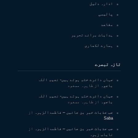
ادارہ دلیل
پالیسی
مقاصد
ہدایات برائے تحریر
ہمارے لکھاری
تازہ تبصرے
جہاں دائرے ختم ہوتے ہیں- نعیم اللہ
باجوہ
از
طاہرہ مسعود
جہاں دائرے ختم ہوتے ہیں- نعیم اللہ
باجوہ
از
طاہرہ مسعود
جب جذبات خبر بن جائیں – فاطمۃالزہرہ
از
Saba
جب جذبات خبر بن جائیں – فاطمۃالزہرہ
از
نایاب زہرہ