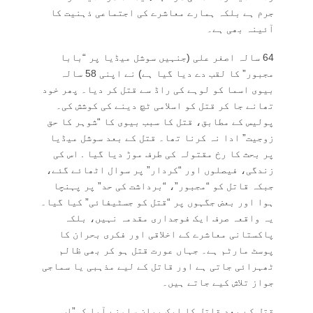
جرم ہے بلکہ ہمارے معاشرے کی اجتماعی ذہنیت کا
آئینہ بھی ہے۔
64 سالہ اصغر علی (جنہیں سوشل میڈیا پر “بابا
مجبور” کا لقب دے دیا گیا ہے) نے اپنی 58 سالہ
بیوی اسما کو لوہے کی راڈ سے قتل کر دیا۔ پھر خود
تھانے جا کر قتل کو اسلامی ٹچ دینے کی کوشش کی۔
پولیس کے مطابق، قتل کا سبب بیوی کا “شوہر کا حق
زوجیت” ادا نہ کرنا تھا۔ قتل کے بعد سوشل میڈیا
پر بحث کا رخ مقتولہ کی طرف موڑ دیا گیا . اس کی
زندگی، فیصلوں اور “کردار” پر سوال اٹھائے گئے،
جبکہ قاتل کو “مجبور”، “برداشت کی حد” پر پہنچا
ہوا اور بعض جگہوں پر “قتل کو جسٹیفائی” کیا گیا۔
یہ واقعہ صرف ایک فوجداری مقدمہ نہیں، بلکہ
پاکستانی معاشرے کے اخلاقی اور فکری بحران کا
پوسٹ مارٹم ہے۔ جہاں عورت قتل ہو کر بھی ظالم
ٹھہرائی جاتی ہے اور قاتل کے لیے مذہبی یا سماجی
جواز تلاش کیے جاتے ہیں۔
قتل کے بعد قاتل کا ایک بیان سامنے آیا کہ”اب