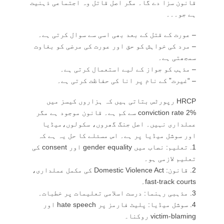
قانون سزا دے گا۔ مگر اصل قاتل وہ اجتماعی ذہنیت
ہے جو۔۔۔
– عورت کے قتل کے بعد بھی اسی سے سوال کرتی ہے۔
– مرد کی خواہش کو حق اور عورت کی مرضی کو بغاوت
سمجھتی ہے۔
– مذہب کو جواز کے لیے استعمال کرتی ہے۔
– “غیرت” کے نام پر انا کی حفاظت کرتی ہے۔
HRCP رپورٹس بتاتی ہیں کہ ہزاروں کیسز میں
conviction rate 2% سے کم ہے۔ قانون موجود ہے مگر
عملداری نہیں۔ اصل جنگ گھروں، سکولوں،میڈیا
اور سوشل میڈیا پر ہے۔ اس مسئلے کا حل یہ ہے کہ
1. تعلیم: نصاب میں gender equality اور consent کی
تعلیم لازمی ہو۔
2. قانون: Domestic Violence Act کی مکمل عملداری،
fast-track courts۔
3. مذہبی رہنما: درست اسلامی تعلیمات پر خطبات۔
4. سوشل میڈیا: پلیٹ فارمز پر hate speech اور
victim-blaming روکنا۔