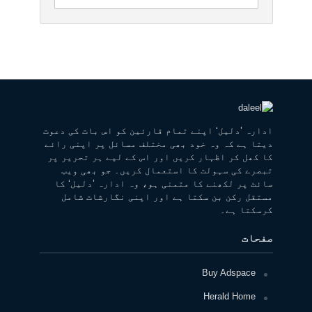
ادارہ ’دلیل‘ اپنے تمام قارئین کو اس بات کی دعوت
دیتا ہے کہ وہ خود بھی مختلف مسائل پر اپنی رائے
کا کھل کر اظہار کریں اور اس کے لیے ہر تحریر پر
تبصرے کی سہولت کا استعمال کریں۔ جو بھی ویب
سائٹ پر لکھنے کا متمنی ہو، وہ ادارہ ’دلیل‘ کا
مستقل رکن بن سکتا ہے اور اپنی نگارشات شامل
کرسکتا ہے۔
صفحات
Buy Adspace
Herald Home