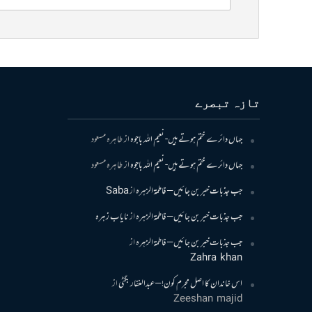
تازہ تبصرے
جہاں دائرے ختم ہوتے ہیں- نعیم اللہ باجوہ
از
طاہرہ مسعود
جہاں دائرے ختم ہوتے ہیں- نعیم اللہ باجوہ
از
طاہرہ مسعود
جب جذبات خبر بن جائیں – فاطمۃالزہرہ
از
Saba
جب جذبات خبر بن جائیں – فاطمۃالزہرہ
از
نایاب زہرہ
جب جذبات خبر بن جائیں – فاطمۃالزہرہ
از
Zahra khan
اس خاندان کا اصل مجرم کون! – عبدالغفار بگٹی
از
Zeeshan majid