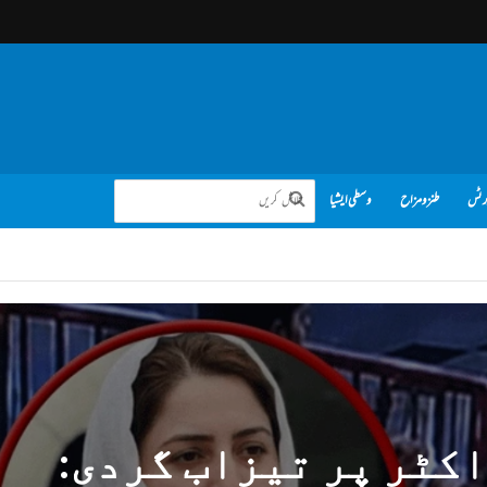
رٹس
طنز و مزاح
وسطی ایشیا
کٹر پر تیزاب گردی: