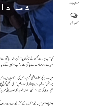
2 مہینے پہلے
ذمہ دار
تبصرہ لکھیے
کیا آپ میں سے کسی نے بیٹی کی پیدائش پر مٹھائی بانٹی ہے ؟
میرے والد صاحب نے بانٹی ہے۔ آپ سوچیں گے کہ یہ سوال 
میں نے جو کچھ سیکھا ،جتنی تعلیم حاصل کی ،جو کامیابیاں حاصل 
پوزیشن آنے پر منہ بنالینا کہ فرسٹ نہیں آسکی ۔ کبھی کوئی بیج
پیچھے ابوجی کی سپورٹ تھی ۔ مادی طور پر بھی اور جذباتی طور پر