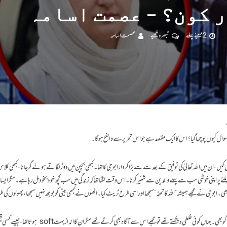
 کون؟ – عصمت اسامہ
2 مہینے پہلے
تبصرہ لکھیے
عصمت اسامہ
کیوں پوچھا گیا؟ اس کا ایک مقصد ہے جو اس تحریر سے واضح ہوگا۔
کیں ،ان میں اللہ تعالیٰ کی توفیق کے بعد سے سے بڑا کردار ابوجی کا تھا۔ کبھی بچپن میں دوڑ لگاتے ہوئے گر جانا، کبھی کلاس
 ملنے پر اپنی خوشی سب سے پہلے والدین سے شئیر کرنا۔ اس وقت لگتا تھا کہ زندگی میں سب کچھ خود بخود مل رہا ہے۔ مگر ایسا ن
 بھی۔ ابو جی نے مجھے ہمیشہ ” اللہ کا تحفہ” سمجھا اور اسی طرح ٹریٹ کیا۔انھوں نے کبھی بیٹی کو بوجھ نہیں سمجھا ،پھولوں کی 
وہ زیادہ امیر نہیں تھے مگر دل کے سخی تھے اور بہت صاف گو بھی۔ جہاں کوئی غلطی دیکھتے تھے تو مجھے اس سے آگاہ بھی کرتے ت