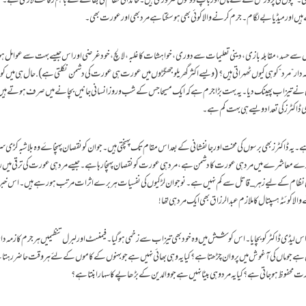
 کرسکتی۔ بچوں کی پرورش کے لئے ماں اور باپ دونوں ضروری ہیں۔خاندانی نظام کی بقا کے لئے باہم رفاقت لازمی ہے۔
ے ہیں اور میڈیا بے لگام۔ جرم کرنے والا کوئی بھی ہوسکتا ہے مرد بھی اور عورت بھی۔
 سے حسد ،مقابلہ بازی ، دینی تعلیمات سے دوری ،خواہشات کا غلبہ،لالچ، خود غرضی اور اس جیسے بہت سے عوامل ہو
ار ” مرد” کو ہی کیوں ٹھہراتی ہیں؟ ( ویسے اکثر گھریلو جھگڑوں میں عورت ہی عورت کی دشمن نکلتی ہے). حال ہی میں کوئ
پر کسی نے تیزاب پھینک دیا۔ یہ بہت بڑا جرم ہے کہ ایک مسیحا جس کے شب وروز انسانی جانیں بچانے میں صرف ہوتے ہ
ڈاکٹرز کی تعداد ویسے ہی بہت کم ہے۔
 یہ ڈاکٹرز بھی برسوں کی محنت اور جانفشانی کے بعد اس مقام تک پہنچتی ہیں ۔ جو ان کو نقصان پہنچاۓ وہ بلاشبہ کڑی سزا
ارے معاشرے میں مرد ہی عورت کا دشمن ہے ، مرد ہی عورت کو نقصان پہنچا رہا ہے۔جیسے مرد ہی عورت کی ترقی میں
انی نظام کے لیے زہر_قاتل سے کم نہیں ہے۔نوجوان لڑکیوں کی نفسیات ہر برے اثرات مرتب ہورہے ہیں۔ اس خبر ک
ے والا کوئٹہ ہسپتال کا ملازم عبدالرزاق بھی ایک مرد ہی تھا!
لیڈی ڈاکٹر کو بچایا ۔اس کوشش میں وہ خود بھی تیزاب سے زخمی ہوگیا۔ فیمنسٹ اور لبرل تنظیمیں ہر جرم کا زمہ دار ”
یں ہے جو ماں کی آغوش میں پروان چڑھتا ہے؟ کیا یہ وہی بھائی نہیں ہے جو بہنوں کے کاموں کے لئے ہر وقت حاضر رہتا ہے
وظ ہوجاتی ہے ؟ کیا یہ مرد وہی بیٹا نہیں ہے جو والدین کے بڑھاپے کا سہارا بنتا ہے؟