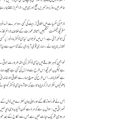
،صلاحیتوں کی مالک ہو ،وہ کبھی باپ کی کمی کو پورا نہیں
حاضر میں روز بروز خبریں تلخ ہو رہی ہیں، جرائم بڑھتے جارہ
جرم کی نفسیات میں اخلاقی تربیت کی کمی ،دوسرے انسانوں
مگر کچھ فیمنسٹ تنظیمیں ہمیشہ عورت کے خلاف جرائم کا زمہ د
کی جو خبر آئی ہے ،اس میں نوجوان “لیڈی ڈاکٹر ماہ نور” 
نشانہ بنایا جائے۔ ہماری قومی آبادی کے تناسب سے لیڈی 
خواتین کو ہر علاقے میں لیڈی ڈاکٹرز کی اشد ضرورت ہوتی ہے۔
ہے لیکن یہ خبر کچھ اس طرح سے وائرل کی گئی ہے جیسے ہم
ہے نعوذباللہ ۔ اس طرح کی سوچ ہمارے اخلاقی اور خاند
پہلو کیوں نظر انداز کردیا جاتا ہے کہ متاثرہ لیڈی ڈاکٹر کو بچان
جس نے فوراً دوڑ لگا کے اور اپنی جان خطرے میں ڈال کے اس 
ٹھہراتی ہیں ،سوال یہ ہے کہ مرد ہے کون؟ کیا یہ وہی بچہ نہ
مرد وہی شریکِ حیات نہیں ہے جس سے نکاح کے بعد عورت محف