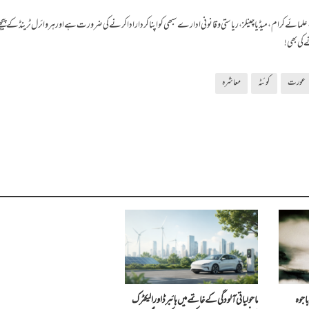
ئے کرام ، میڈیا چینلز، ریاستی و قانونی ادارے سبھی کو اپنا کردار ادا کرنے کی ضرورت ہے اور ہر وائرل ٹرینڈ کے پیچ
 کی بھی!
عورت
کوئٹہ
معاشرہ
اجوہ
ماحولیاتی آلودگی کے خاتمے میں ہائبرڈ اور الیکٹرک