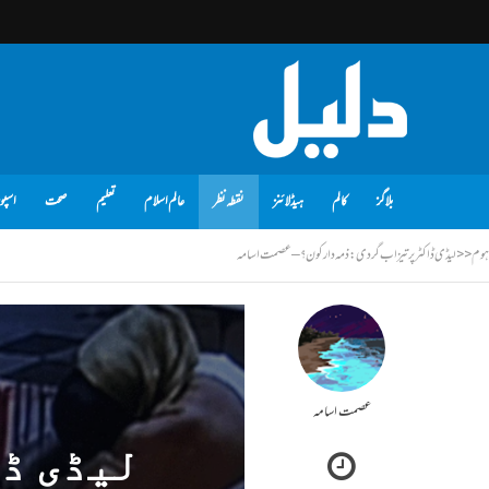
بلاگز
کالم
ہیڈلائنز
نقطہ نظر
عالم اسلام
تعلیم
صحت
اسپو
ہوم
<<
لیڈی ڈاکٹر پر تیزاب گردی: ذمہ دار کون؟ – عصمت اسامہ
عصمت اسامہ
لیڈی ڈا