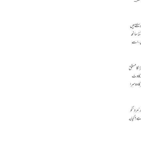
 عصر_
سکتے ہیں
ٹہ سانحہ
یں ،اسے
 کا مستحق
 رکاوٹ
ا دوسرا
 مرد” کو
 ؟ کیا یہ