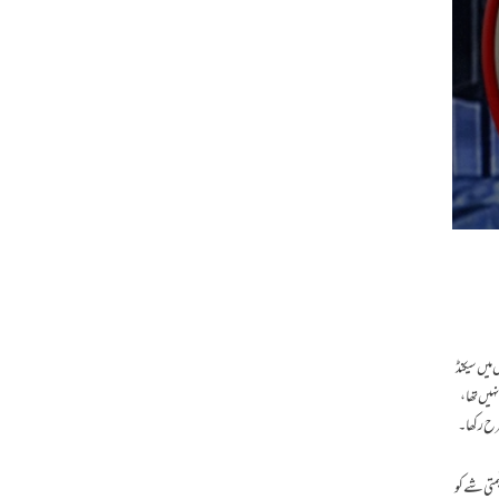
 میں سیکنڈ
ہیں تھا ،
طرح رکھا۔
ھے مگر ان کا انداز بہت soft ہوتا تھا ، جیسے کسی قیمتی شے کو