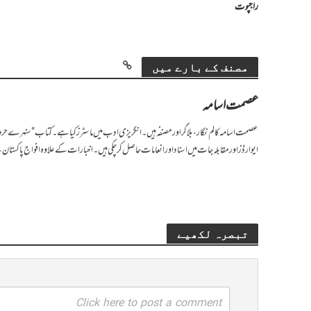
راجپوت
مصنف کے بارے میں
عصمت اسامہ
عصمت اسامہ کالم نگار ،بلاگر اور مصنفہ ہیں۔ انگریزی ادب میں ماسٹرز کیا ہے۔ کتاب "سنہرے حرو
ایوارڈز اور مقابلہ جات میں اسناد اور انعامات حاصل کر چکی ہیں۔ اخبارات کے علاوہ افواج پاکستان ک
تبصرہ لکھیے
Click here to post a comment