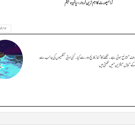
ٹرانسپورٹ کا اہم ترین کردار – پاکیزہ بیگم
تمام تحا
ف" شائع ہوئی ہے۔ لکھنے کا آغاز کالج دور سے کیا۔ کئی ادبی تنظیموں کی جانب سے
ے " ہلال میگزین" میں لکھتی ہیں