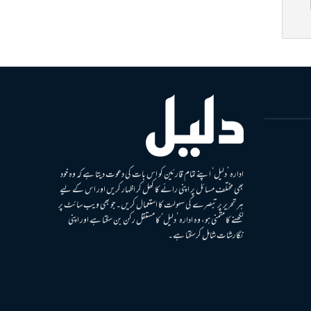
ادارہ ’دلیل‘ اپنے تمام قارئین کو اس بات کی دعوت دیتا ہے کہ وہ خود
بھی مختلف مسائل پر اپنی رائے کا کھل کر اظہار کریں اور اس کے لیے
ہر تحریر پر تبصرے کی سہولت کا استعمال کریں۔ جو بھی ویب سائٹ پر
لکھنے کا متمنی ہو، وہ ادارہ ’دلیل‘ کا مستقل رکن بن سکتا ہے اور اپنی
نگارشات شامل کرسکتا ہے۔