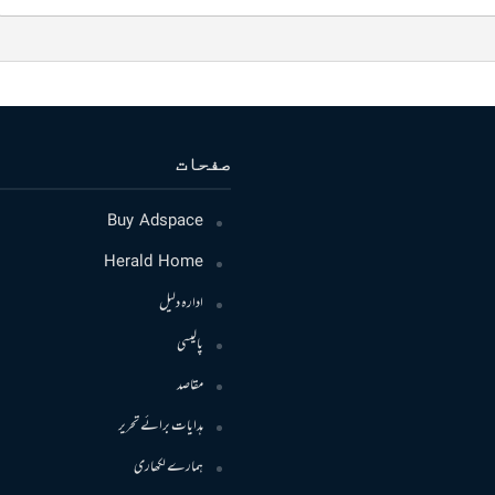
صفحات
Buy Adspace
Herald Home
ادارہ دلیل
پالیسی
مقاصد
ہدایات برائے تحریر
ہمارے لکھاری