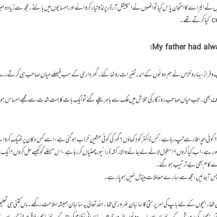
نے ایم اے کا امتحان پاس کیا تو انھوں نے اسپیشل آرڈر پر لڈو تیار کروائے اور ہمسایوں میں بانٹے۔مجھ سے زیادہ 
My father had alwa
شیب و فراز ،بہار و خزاں نے ہم دونوں کے اندر تغیرات رونما کئے۔ گھرداری کے سب فیصلے میاں صاحب ہی کرتے رہے
اف بھی۔ جب میاں صاحب روزگار کی تلاش میں ملک سے باہر چلے گئے تو ایک بات کا بہت شدت سے مجھے احساس ہ
؟ کوئی بچہ بخار سے تپ رہا ہے ، کس ڈاکٹر کو دکھاؤں؟ گھر کی کوئی مشین خراب ہوگئی ہے ،اسے کس دکان پر ٹھیک کر
s میں ٹیسٹ اچھے نہیں ہورہے ،اب کیا کروں ؟اسکول لانے لے جانے والا رکشہ ڈرائیور چھٹیاں کر رہا ہے، اس مسئلے کو کیسے حل کروں؟ ایک
 سارے کام بھی بے ترتیب ہوگئے۔
س آجائیں، مجھ سے سارے معاملات ہینڈل نہیں ہو پا رہے۔
۔ بچوں کے لئے باپ کی سرپرستی کا سائبان ضروری تھا۔اللہ تعالیٰ یہ سائبان ہمیشہ سلامت رکھے۔ ماں کتنی ہی تعلیم ی