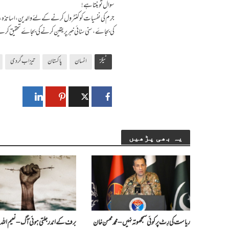
سوال تو بنتا ہے!
جرم کی نفسیات کو کنٹرول کرنے کے لئے والدین ،اساتذہ، علما
کی بجاۓ ،سنی سنائی خبر پر یقین کرنے کی بجاۓ تحقیق کرنے
ٹیگز
انسان
پاکستان
تیزاب گردی
یہ بھی پڑھیں
ریاست کی رِٹ پر کوئی سمجھوتہ نہیں – محمد محسن خان
برف کے اندر جلتی ہوئی آگ – نعیم اللہ ب