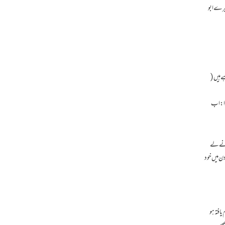
میرے ابو
 ہیں (
وا: اب
وانے لے
 دن میں خود
افتہ ہو