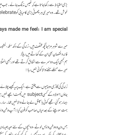
بڑی احتیاط سے رکھا جاتا ہے کہ ٹھیس نہ لگ جائے ۔جب میں 
خوش تھے۔وہ میری ہر چھوٹی بڑی کامیابی کو celebrate کیا کرتے تھے۔
ys made me feel: I am special!
میرے شوہر مزاجاً کچھ مختلف ہیں ، زندگی کے دکھ سکھ، ن
فائدہ نقصان بھی ان کے کھاتے میں رہا).
ہم کبھی ایک دوسرے سے اتفاق کرتے تھے اور کبھی اختل
میرے مسئلے سننے والا کوئی نہیں رہا!!
زندگی کی گاڑی دو پہیوں سے چلتی ہے ،ایک پہیہ کیسے چلاۓ
جاؤں؟ اولاد کے کسی ubject
بیمار ہوگئی ،مجھے کوئی ہاسپٹل لے جانے والا نہیں تھا۔
بہت سوچنے کے بعد میاں صاحب کو فون کیا : آپ وطن واپ
جس دن وہ وطن واپس لوٹے ،وہ بچوں کے لئے عید جیسا دن تھا