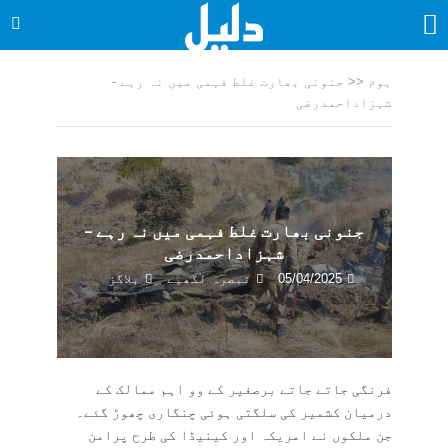
ہوم
<<
جنونی بھارت غلط فہمی میں نہ رہے -
شہزاداحمدرضی
جنونی بھارت غلط فہمی میں نہ رہے –
شہزاداحمدرضی
05/04/2025
تبصرہ لکھیے
بلاگز
فرنگی جاتے جاتے برصغیر کے وو اہم ممالک کے
درمیان کشمیر کی سلگتی ہوئی چنگاری چھوڑ گئے۔
جن ملکوں نے امریکہ اور کینیڈا کی طرح پرامن