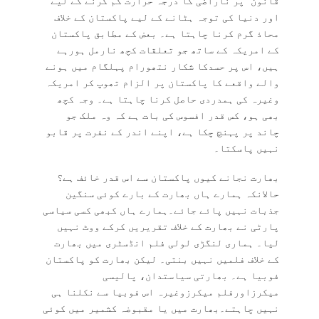
قانون“ پر ناراضی کا درجہ حرارت کم کرنے کے لیے
اور دنیا کی توجہ ہٹانے کے لیے پاکستان کے خلاف
محاذ گرم کرنا چاہتا ہے۔ بعض کے مطابق پاکستان
کے امریکہ کے ساتھ جو تعلقات کچھ نارمل ہورہے
ہیں، اس پر حسدکا شکار نتھورام پہلگام میں ہونے
والے واقعے کا پاکستان پر الزام تھوپ کر امریکہ
وغیرہ کی ہمدردی حاصل کرنا چاہتا ہے۔ وجہ کچھ
بھی ہو، کس قدر افسوس کی بات ہے کہ وہ ملک جو
چاند پر پہنچ چکا ہے، اپنے اندر کے نفرت پر قابو
نہیں پاسکتا۔
بھارت نجانے کیوں پاکستان سے اس قدر خائف ہے؟
حالانکہ ہمارے ہاں بھارت کے بارے کوئی سنگین
جذبات نہیں پائے جائے۔ہمارے ہاں کبھی کسی سیاسی
پارٹی نے بھارت کے خلاف تقریریں کرکے ووٹ نہیں
لیا۔ ہماری لنگڑی لولی فلم انڈسٹری میں بھارت
کے خلاف فلمیں نہیں بنتی۔ لیکن بھارت کو پاکستان
فوبیا ہے۔ بھارتی سیاستدان، پالیسی
میکرزاورفلم میکرزوغیرہ اس فوبیا سے نکلنا ہی
نہیں چاہتے۔بھارت میں یا مقبوضہ کشمیر میں کوئی