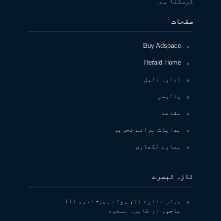
کرسکتا ہے۔
صفحات
Buy Adspace
Herald Home
ادارہ دلیل
پالیسی
مقاصد
ہدایات برائے تحریر
ہمارے لکھاری
تازہ تبصرے
جہاں دائرے ختم ہوتے ہیں- نعیم اللہ
باجوہ
از
طاہرہ مسعود