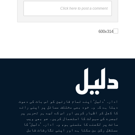
Click here to post a comment
ادارہ ’دلیل‘ اپنے تمام قارئین کو اس بات کی دعوت
دیتا ہے کہ وہ خود بھی مختلف مسائل پر اپنی رائے
کا کھل کر اظہار کریں اور اس کے لیے ہر تحریر پر
تبصرے کی سہولت کا استعمال کریں۔ جو بھی ویب
سائٹ پر لکھنے کا متمنی ہو، وہ ادارہ ’دلیل‘ کا
مستقل رکن بن سکتا ہے اور اپنی نگارشات شامل