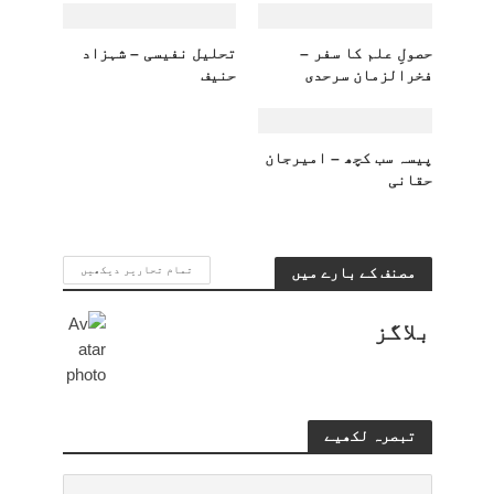
حصولِ علم کا سفر –
تحلیل نفیسی – شہزاد
فخرالزمان سرحدی
حنیف
پیسہ سب کچھ – امیرجان
حقانی
مصنف کے بارے میں
تمام تحاریر دیکھیں
بلاگز
تبصرہ لکھیے