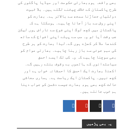
بھی واقعہ ہو،بھارتی حکومت اور میڈیا پاگلوں کی
طرح پاکستان کے خلاف چیخنے لگتے ہیں۔ بلا ثبوت
دولتیاں جھاڑنا سمجھ سے بالاتر ہے۔ بھارت کو
اپنی روش سے باز آجانا چاہیے۔ ہوسکتا ہے کہ
پاکستان میں کچھ لوگ اپنی فوج سے ناراض ہوں لیکن
جب وقت آیا تو وہ سب سے پہلے اپنی افواج کے ساتھ
کندھا ملا کر کھڑے ہوں گے۔لہذا بھارت کو ہر طرح
کی مہم جوئی سے باز رہنا چاہیے۔ بھارتی عوام کو
بھی سوچنا چاہیے کہ وہ کب تک ایسے احمق
سیاستدانوں کے ہاتھوں بے وقوف بنتے رہیں گے۔
اکھنڈ بھارت ایک احمق کا احمقانہ خواب ہے اور
کچھ نہیں۔ پاکستان ایک ریاست ہے۔ ہماری معاشی
حالت کچھ بھی ہو، بھارت جیسے دشمن کو جواب دینا
ہم خوب جانتے ہیں۔
یہ بھی پڑھیں