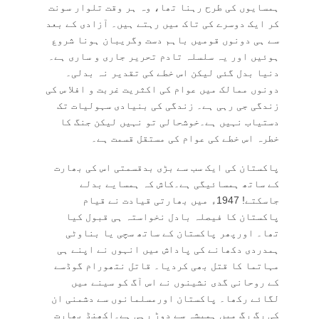
ہمسایوں کی طرح رہنا تھا، وہ ہر وقت تلوار سونت
کر ایک دوسرے کی تاک میں رہتے ہیں۔ آزادی کے بعد
سے ہی دونوں قومیں باہم دست وگریبان ہونا شروع
ہوئیں اور یہ سلسلہ تادم تحریر جاری و ساری ہے۔
دنیا بدل گئی لیکن اس خطے کی تقدیر نہ بدلی۔
دونوں ممالک میں عوام کی اکثریت غربت و افلا س کی
زندگی جی رہی ہے۔ زندگی کی بنیادی سہولیات تک
دستیاب نہیں ہے۔خوشحالی تو نہیں لیکن جنگ کا
خطرہ اس خطے کی عوام کی مستقل قسمت ہے۔
پاکستان کی ایک سب سے بڑی بدقسمتی اس کی بھارت
کے ساتھ ہمسائیگی ہے۔کاش کہ ہمسایے بدلے
جاسکتے! 1947ء میں بھارتی قیادت نے قیام
پاکستان کا فیصلہ بادل نخواستہ ہی قبول کیا
تھا۔ اورپھر پاکستان کے ساتھ سچی یا بناوٹی
ہمدردی دکھانے کی پاداش میں انہوں نے اپنے ہی
مہاتما کا قتل بھی کردیا۔ قاتل نتھورام گوڈسے
کے روحانی گدی نشینوں نے اس آگ کو سینے میں
لگائے رکھا۔ پاکستان اورمسلمانوں سے دشمنی ان
کی رگ رگ میں ہمیشہ سے دوڑ رہی ہے۔اکھنڈ بھارت