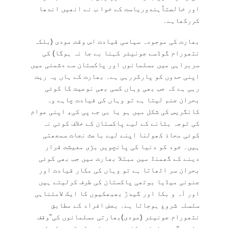
اور خالصتاًہندوریاست کے خوا ب نے انھیں اندھا
کررکھاہے۔
بھارت کی موجودہ سیاسی قیادت اس وقت مودی (بلکہ
نتھورام گوڈسے جونیئر کہنا بے جا نہ ہوگا) کی
سربراہی میں مسلمانوں اور پاکستان سے دشمنی میں
اپنی حدوں کو پارکررہی ہے۔ بھارت کے ہاں یہ ریت
رہی ہے کہ جب بھی وہاں کسی بھی نوعیت کا کوئی
بحران جنم لیتا ہے تو وہاں کی قیادت چاہے وہ
کانگریس کی شکل میں ہو یا بی جے پی کی، اپنی عوام
کی توجہ بٹانے کے لیے پاکستان کے خلاف کوئی نہ
کوئی محاذ کھولنا اپنے لیے باعث نجات سمجھتی
ہیں۔ خود کو دنیا کی پانچویں بڑی معیشت قرار
دینے کے گھمنڈ میں مبتلا بھارت میں جب بھی کوئی
بحران سر اٹھاتا ہے تو وہاں کی مکار قیادت اور
جنونی میڈیا بوتھی پاکستان کی طرف کرلیتے ہیں
اور آہ و بکا اور گیدڑ بھبھکیوں کا ایک لامتناہی
سلسلہ شروع ہوجاتا ہے۔ بعض افراد کے مطابق
نتھورام جونیئر (مودی)بھارتی مسلمانوں کی”وقف