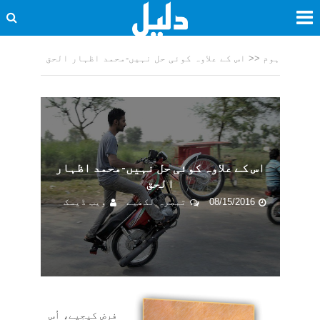
ہوم
<<
اس کے علاوہ کوئی حل نہیں-محمد اظہار الحق
اس کے علاوہ کوئی حل نہیں-محمد اظہار
الحق
08/15/2016
تبصرہ لکھیے
ویب ڈیسک
فرض کیجیے، اُس