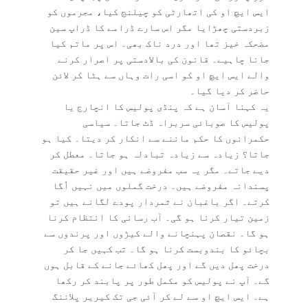
ایس ایچ او کی اتھارٹی کو چیلنج کیا، مجرموں کو
زبردستی چھڑایا مگر اس سارے ڈرامے کا ڈراپ سین
مضحکہ خیز تھا اور درد ناک بھی۔ اس پر ماتم کیا
جانا چاہیے۔ قانون کی بالادستی پر اصرار کرنے
والے ایس ایچ او کو اسی رات وہاں سے ہٹا کر لائن
حاضر کر دیا گیا۔
یہ کہنا آسان ہے کہ پنڈی پولیس کا انچارج یا
پولیس کا صوبائی سربراہ ڈٹ جاتا۔ سیاسی
حکمرانوں کا حکم ماننے سے انکار کر دیتا۔ کیا ہو
جاتا؟ زیادہ سے زیادہ تبادلہ ہو جاتا۔ معطل کر
دیے جاتے۔ مگر یہ سب مفروضے ہیں اور غیر حقیقت
پسندانہ مفروضے ہیں۔ درخت گملوں میں نہیں اُگا
کرتے۔ اگر باغبان نے ثمردار پودے لگانے ہیں تو
زمین تیار کرنا ہو گی۔ آب رسانی کا انتظام کرنا
ہو گا۔ نقصان پہنچانے والے کیڑوں اور پرندوں سے
بچائو کا بندوبست کرنا ہو گا۔ تب کہیں جا کر
درخت پھل دیں گے اور پھل کھائے جانے کے قابل ہوں
گے۔ آپ نے پولیس کو مکمل طور پر پابند کر رکھا
ہے۔ ایس ایچ او سے لے کر آئی جی تک کیریر پلاننگ