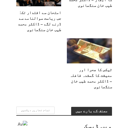
طیب خان سنگھانوی
امتحان سے اقتدار تک:
جب ریاست سوالنامے سے
ڈرنے لگے – ڈاکٹر محمد
طیب خان سنگھانوی
ٹیکس کا صحرا اور
معیشت کا گمشدہ قافلہ
– ڈاکٹر محمد طیب خان
سنگھانوی
مصنف کے بارے میں
تمام تحاریر دیکھیں
ویب ڈیسک