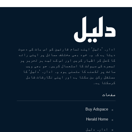
ادارہ ’دلیل‘ اپنے تمام قارئین کو اس بات کی دعوت
دیتا ہے کہ وہ خود بھی مختلف مسائل پر اپنی رائے
کا کھل کر اظہار کریں اور اس کے لیے ہر تحریر پر
تبصرے کی سہولت کا استعمال کریں۔ جو بھی ویب
سائٹ پر لکھنے کا متمنی ہو، وہ ادارہ ’دلیل‘ کا
مستقل رکن بن سکتا ہے اور اپنی نگارشات شامل
کرسکتا ہے۔
صفحات
Buy Adspace
Herald Home
ادارہ دلیل