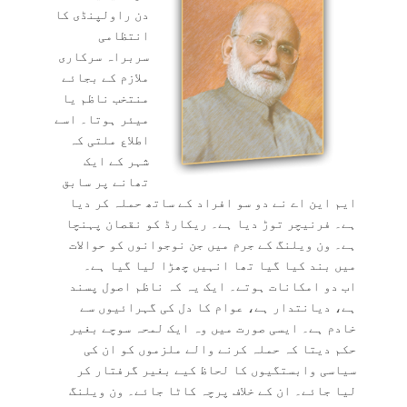
دن راولپنڈی کا
انتظامی
سربراہ سرکاری
ملازم کے بجائے
منتخب ناظم یا
میئر ہوتا۔ اسے
اطلاع ملتی کہ
شہر کے ایک
تھانے پر سابق
ایم این اے نے دو سو افراد کے ساتھ حملہ کر دیا
ہے۔ فرنیچر توڑ دیا ہے۔ ریکارڈ کو نقصان پہنچا
ہے۔ ون ویلنگ کے جرم میں جن نوجوانوں کو حوالات
میں بند کیا گیا تھا انہیں چھڑا لیا گیا ہے۔
اب دو امکانات ہوتے۔ ایک یہ کہ ناظم اصول پسند
ہے، دیانتدار ہے، عوام کا دل کی گہرائیوں سے
خادم ہے۔ ایسی صورت میں وہ ایک لمحہ سوچے بغیر
حکم دیتا کہ حملہ کرنے والے ملزموں کو ان کی
سیاسی وابستگیوں کا لحاظ کیے بغیر گرفتار کر
لیا جائے۔ ان کے خلاف پرچہ کاٹا جائے۔ ون ویلنگ