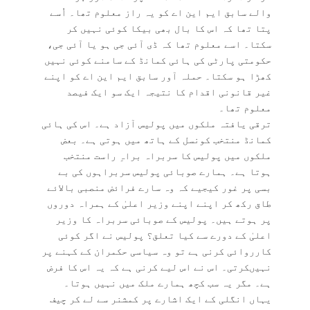
والے سابق ایم این اے کو یہ راز معلوم تھا۔ اُسے
پتا تھا کہ اس کا بال بھی بیکا کوئی نہیں کر
سکتا۔ اسے معلوم تھا کہ ڈی آئی جی ہو یا آئی جی،
حکومتی پارٹی کی ہائی کمانڈ کے سامنے کوئی نہیں
کھڑا ہو سکتا۔ حملہ آور سابق ایم این اے کو اپنے
غیر قانونی اقدام کا نتیجہ ایک سو ایک فیصد
معلوم تھا۔
ترقی یافتہ ملکوں میں پولیس آزاد ہے۔ اس کی ہائی
کمانڈ منتخب کونسل کے ہاتھ میں ہوتی ہے۔ بعض
ملکوں میں پولیس کا سربراہ براہِ راست منتخب
ہوتا ہے۔ ہمارے صوبائی پولیس سربراہوں کی بے
بسی پر غور کیجیے کہ وہ سارے فرائض منصبی بالائے
طاق رکھ کر اپنے اپنے وزیر اعلیٰ کے ہمراہ دوروں
پر ہوتے ہیں۔ پولیس کے صوبائی سربراہ کا وزیر
اعلیٰ کے دورے سے کیا تعلق؟ پولیس نے اگر کوئی
کارروائی کرنی ہے تو وہ سیاسی حکمران کے کہنے پر
نہیںکرتی۔ اس نے اس لیے کرنی ہے کہ یہ اس کا فرض
ہے۔ مگر یہ سب کچھ ہمارے ملک میں نہیں ہوتا۔
یہاں انگلی کے ایک اشارے پر کمشنر سے لے کر چیف