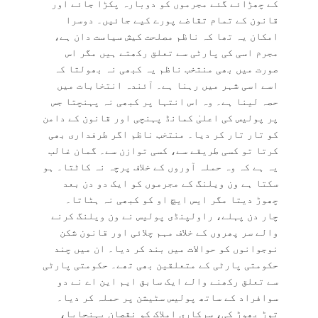
کے چھڑائے گئے مجرموں کو دوبارہ پکڑا جائے اور
قانون کے تمام تقاضے پورے کیے جائیں۔ دوسرا
امکان یہ تھا کہ ناظم مصلحت کیش سیاست دان ہے،
مجرم اسی کی پارٹی سے تعلق رکھتے ہیں مگر اس
صورت میں بھی منتخب ناظم یہ کبھی نہ بھولتا کہ
اسے اسی شہر میں رہنا ہے۔ آئندہ انتخابات میں
حصہ لینا ہے۔ وہ اس انتہا پر کبھی نہ پہنچتا جس
پر پولیس کی اعلیٰ کمانڈ پہنچی اور قانون کے دامن
کو تار تار کر دیا۔ منتخب ناظم اگر طرفداری بھی
کرتا تو کسی طریقے سے، کسی توازن سے۔ گمان غالب
یہ ہے کہ وہ حملہ آوروں کے خلاف پرچہ نہ کاٹتا۔ ہو
سکتا ہے ون ویلنگ کے مجرموں کو ایک دو دن بعد
چھوڑ دیتا مگر ایس ایچ او کو کبھی نہ ہٹاتا۔
چار دن پہلے، راولپنڈی پولیس نے ون ویلنگ کرنے
والے سر پھروں کے خلاف مہم چلائی اور قانون شکن
نوجوانوں کو حوالات میں بند کر دیا۔ ان میں چند
حکومتی پارٹی کے متعلقین بھی تھے۔ حکومتی پارٹی
سے تعلق رکھنے والے ایک سابق ایم این اے نے دو
سوافراد کے ساتھ پولیس سٹیشن پر حملہ کر دیا۔
توڑ پھوڑ کی، سرکاری املاک کو نقصان پہنچایا،