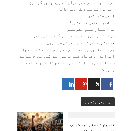
کرتے تو انہیں بھی خزاں کے زرد پتوں کی طرح بے
رحم ہوا کے سپرد کر دیا جاتا!
ضلعی حکومتیں!
طاقت ور ضلعی حکومتیں!
با اختیار ضلعی حکومتیں!
عوام کے ووٹوں سے وجود میں آنے والی ضلعی
حکومتیں، اس کے علاوہ کوئی حل نہیں!
ورنہ تھانوں پر حملے ہوتے رہیں گے۔ ڈٹ جانے والے
ایس ایچ او قربان کیے جاتے رہیں گے۔ مجرم تھانے
سے نکلتے ہوئے انگلیوں سے فتح کا نشان بناتے
رہیں گے۔
یہ بھی پڑھیں
تاریخ کے سنن اور شباب
کا ابھار – ڈاکٹر محمد