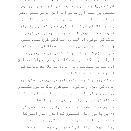
اس کے حریف بھی ہیں، حلیف بھی۔ آج اگر وہ پولیس
سٹیشن پر حملہ آور سابق ایم این اے کو کھلی چھٹی
دیتا ہے تو اپنے سیاسی کیریر کو دائو پر لگا رہا
ہے۔ یہ اقدام اس کے مخالفین کے ہاتھ میں ہتھیار
ثابت ہو گا۔ اس کی شہرت ایک جانبدار اور ٹوڈی
ناظم کی ہوگی۔ اس لیے وہ جھاگ کی طرح بیٹھ نہیں
جائے گا۔ پولیس اس واقعہ میں جھاگ کی طرح بیٹھ
گئی۔ ملزم شادیانے بچاتے کامیابی کے پھریرے
لہراتے چلے گئے۔ ریاست کا دفاع کرنے والا ایس ایچ
او، سیاسی مصلحتوں پر، بڑوں کی ملازمت بچانے کے
لیے، قربان کر دیا گیا۔
جب تک بیورو کریسی حکمرانوں کی جیب کی گھڑی اور
ہاتھ کی چھڑی رہے گی، ایسی شرم ناک قانون شکنیاں
ہوتی رہیں گی۔ کچھ عرصہ پہلے ایک نوجوان اسسٹنٹ
کمشنر کو اس لیے ہٹا دیا گیا کہ وہ ناجائز
تجاوزات کے خلاف کامیاب مہم چلا رہا تھا۔ کسی کی
دم پر پائوں آیا۔ گھنٹوں کے اندر اندر افسر کا
تبادلہ ہو گیا۔ راولپنڈی اور لاہور میں بیٹھے
ہوئے اس کے سینئر اس کے لیے کچھ بھی نہ کر سکے۔