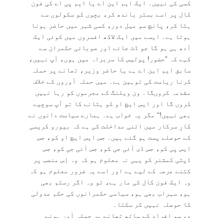
کسی کی نہیں۔ ایک ایم این اے یا ایم پی اے کی فون
کال پر اسے بستر باندھ کر، بچوں کو سکولوں سے
ہٹا کر، پانچ سو میل دور، کسی شہر میں حاضر ہونا
ہوتا ہے۔ ایسے میں ایک لاکھ افسروں میں کوئی ایک
آدھ ہی ہو گا جو ڈٹ جائے اور صوبائی حکمران سے
کہے کہ ”حضور! پولیس کا سربراہ میں ہوں، آپ نہیں،
سابق ایم این اے ہے یا حاضر وزیر، تھانے پر حملہ
کرنا ریاست کی توہین ہے۔ میں حملہ آوروں کے خلاف
مقدمہ کروںگا۔ ون ویلنگ کے مجرموں کو رہا نہیں
کروں گا اور ایس ایچ او کو ہٹانے کا تو آپ سوچیے
بھی نہیں!‘‘ مگر یہ خواب ہے۔ ہمارے سیاست دانوں نے
کارِ سرکار میں اتنی مداخلت کی ہے کہ بیورو کریسی
کے حوصلے پست ہو گئے ہیں۔ جس ایس ایچ او کو، جس
ایس پی کو، جس ڈی آئی جی کو، جس آئی جی کو، جس
ڈپٹی کمشنر کو یہی نہ معلوم ہو کہ وہ اِس منصب پر
کتنے عرصہ کے لیے ہے اور اسے یہ ضرور معلوم ہو کہ
وہ ایک فون کال کی مار ہے، تو وہ اگر رستم بھی
ہو، سہراب بھی ہو، سیاسی حکمرانوں کی حکم عدولی
کا حوصلہ نہیں کر سکتا۔
دو سو افراد کے ساتھ تھانے پر حملہ آور ہونے