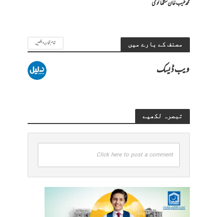
محمد طیب خان سنگھانوی
تمام تحاریر دیکھیں
مصنف کے بارے میں
ویب ڈیسک
تبصرہ لکھیے
Click here to post a comment