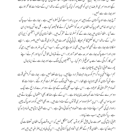
کیے اوردوسری طرف ایران کو بھی باور کرایا کہ پاکستان کے ساتھ اس کے مفادات کا ٹکراؤ ہے
اور بھارت سے نہیں۔
آج بھارت اور پاکستان کے مابین سرحد پر براہ راست کوئی خطرہ نہیں ہے۔بھارت نے اب پاک
ایران اور خاص طور پر پاک افغان سرحد کو استعمال کر نے کا فیصلہ کیا ہے۔کل بھاشن یادوایران
سے آیا۔افغانستان میں بھارت کے کونسلر خانے متحرک ہیں۔افغانستان کی خفیہ ایجنسی ‘این ڈی
ایس ‘کے ساتھ اس کاتعلق قائم ہو چکا۔ٹی ٹی پی کی صورت میں افرادی قوت انہیں میسر ہے۔ایسے
امکانات بھارت نے کبھی خواب میں بھی نہ سوچے ہوں گے۔ اب اس کو یہ ضرورت نہیں رہی کہ
وہ براہ راست پاک بھارت سرحد سے حملہ آورہو۔اس نے متبادل تلاش کر لیا اور ہم نے اپنے
حسنِ کارکرد گی سے اسے یہ موقع فراہم کیا۔یہ ایجنسیوں کی جنگ ہے اور بھارت نے اپنا جال
پورے جنوبی ا یشیا میں پھیلا دیا ہے۔
ہم اپنے ایٹمی پروگرام کو سدِ جارحیت قرار دیتے ہیں۔یہ بات غلط نہیں ہے۔بھارت اگر ایٹمی قوت
ہے تو پاکستان کوبھی ہونا چاہیے تھا۔اس سے ایٹمی جنگ کے خطرات کم ہوگئے۔مفادات کا
تصادم مگر اپنی جگہ موجودہے۔اس لیے اب کھلی جنگ کے بجائے،دوسرے ذرائع سے ایک
دوسرے کے مفادات کو ہدف بنا یا جا تا ہے۔اس کے لیے رضا کاربھی استعمال کیے جاتے ہیں
اور جاسوس بھی۔اس پر مستزاد دوسری قوتوں کے مفادات ہیں۔وہ بھی جنہیں گوادراور پاک چین
راہ داری کی تعمیر اپنے مفادات سے متصادم دکھائی دیتی ہے۔ اس سے جنوبی ا یشیا میں فساد بڑھ گیا
ہے۔پاکستان میں سب سے زیادہ۔
جنوبی ایشیا کی یہ صورت حال پیش ِ نظر ہو تو یہ سمجھنا مشکل نہیں کہ اس وقت پاک افغان تعلقات کی
اہمیت کیا ہے۔افغان قوم کے فطری اتحادی پاکستانی ہیں۔اس کی بنیادیں جغرافیہ میں ہیں اور