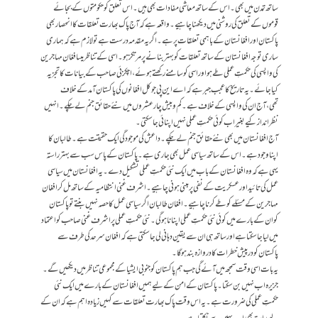
ساتھ تمدن میں بھی۔اس کے ساتھ معاشی مفادات بھی ہیں۔اس تعلق کو حکومتوں کے بجائے
قوموں کے تعلق کی روشنی میں دیکھناچاہیے۔واقعہ ہے کہ آج پاک بھارت تعلقات کا انحصار بھی
پاکستان اور افغانستان کے باہمی تعلقات پر ہے۔اگر یہ مقدمہ درست ہے تو لازم ہے کہ ہماری
ساری توجہ افغانستان کے ساتھ تعلقات کو بہتر بنانے پر مرتکز ہو۔اسی کے تناظر میںافغان مہاجرین
کی واپسی کی حکمتِ عملی طے ہو اور اسی کو سامنے رکھتے ہوئے، اچکزئی صاحب کے بیانا ت کا تجزیہ
کیا جا ئے۔یہ تاریخ کا عجب جبر ہے کہ اے این پی جو کل افغانوں کی پاکستان آمد کے خلاف
تھی،آج ان کی واپسی کے خلاف ہے۔کم و بیش چار عشروں میں نئے حقائق جنم لے چکے۔انہیں
نظر انداز کیے بغیراب کوئی حکمتِ عملی نہیں اپنا ئی جا سکتی۔
آج افغانستان میں بھی نئے حقائق جنم لے چکے۔داعش کی مو جودگی ایک حقیقت ہے۔طالبان کا
اپنا وجود ہے۔اس کے ساتھ سیاسی عمل بھی جاری ہے۔پاکستان کے پاس سب سے بہتر راستہ
یہی ہے کہ وہ افغانستان کے باب میں ایک نئی حکمتِ عملی تشکیل دے۔یہ افغانستان میں سیاسی
عمل کی تائید اور عسکریت کے نفی پر مبنی ہو نی چاہیے۔اشرف غنی انتظامیہ کے ساتھ مل کر افغان
مہاجرین کے مسئلے کو طے کر نا چاہیے۔افغان طالبان اگرسیاسی عمل کا حصہ نہیں بنتے تو پاکستان
کوان کے بارے میں کوئی نئی حکمتِ عملی اپنانا ہو گی۔نئی حکمتِ عملی پر اشرف غنی صاحب کو اعتماد
میں لیا جا سکتا ہے اور ساتھ ہی ان سے یقین دہانی لی جا سکتی ہے کہ افغان سرحد کی طرف سے
پاکستان کودرپیش خطرات کا دروازہ بند ہوگا۔
یہ بات اسی وقت سمجھ میں آئے گی جب ہم پاکستان کو جنوبی ایشیا کے مجموعی تناظر میں دیکھیں گے۔
جزیرہ اب نہیں بن سکتا۔پاکستان کے امن کے لیے ہمیں افغانستان کے بارے میں ایک نئی
حکمتِ عملی کی ضرورت ہے۔یہ اس وقت پاک بھارت تعلقات سے کہیں زیادہ اہم ہے کہ ان کے