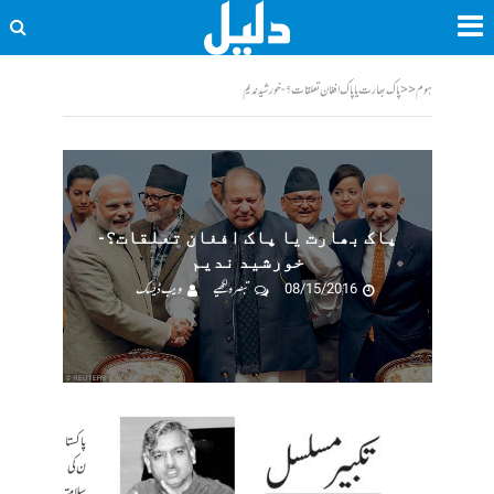
ہوم
<<
پاک بھارت یا پاک افغان تعلقات؟-خورشید ندیم
پاک بھارت یا پاک افغان تعلقات؟-
خورشید ندیم
08/15/2016
تبصرہ لکھیے
ویب ڈیسک
پاکستا
ن کی
سلامت