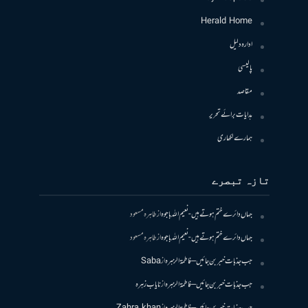
Herald Home
ادارہ دلیل
پالیسی
مقاصد
ہدایات برائے تحریر
ہمارے لکھاری
تازہ تبصرے
جہاں دائرے ختم ہوتے ہیں- نعیم اللہ باجوہ
از
طاہرہ مسعود
جہاں دائرے ختم ہوتے ہیں- نعیم اللہ باجوہ
از
طاہرہ مسعود
جب جذبات خبر بن جائیں – فاطمۃالزہرہ
از
Saba
جب جذبات خبر بن جائیں – فاطمۃالزہرہ
از
نایاب زہرہ