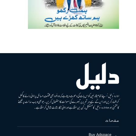
ادارہ ’دلیل‘ اپنے تمام قارئین کو اس بات کی دعوت دیتا ہے کہ وہ خود بھی مختلف مسائل پر اپنی رائے کا کھل
کر اظہار کریں اور اس کے لیے ہر تحریر پر تبصرے کی سہولت کا استعمال کریں۔ جو بھی ویب سائٹ پر لکھنے
کا متمنی ہو، وہ ادارہ ’دلیل‘ کا مستقل رکن بن سکتا ہے اور اپنی نگارشات شامل کرسکتا ہے۔
صفحات
Buy Adspace