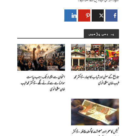
لیے راستہ بھی اب یہیں سے نکلتاہے۔
یہ بھی پڑھیں
تاریخ کے سنن اور شباب کا ابھار – ڈاکٹر محمد
امتحان سے اقتدار تک: جب ریاست
طیب خان سنگھانوی
سوالنامے سے ڈرنے لگے – ڈاکٹر محمد طیب
خان سنگھانوی
ٹیکس کا صحرا اور معیشت کا گمشدہ قافلہ – ڈاکٹر