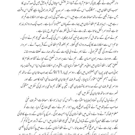
دار شخصیت نے مجھے بتایا کہ اسلام آباد کے شفا انٹرنیشنل ہسپتال کی کم و بیش بیس فی صدآمدن کا
سبب یہی افغان ہیں۔ سمگلنگ اس کے علاوہ ہے۔سرحد پہ سختی ضرور ہونی چاہیے لیکن اس وقت
جس بے ترتیبی کے ساتھ معاملات ہورہے ہیں،اس سے کشید گی بڑھ رہی ہے اور امکانات کم ہو
رہے ہیں۔ایسا ہر قدم افغانستان میں بھارت کے پاؤں مضبوط کر رہا ہے۔جب ایک دروازہ بند ہو
تا ہے تودوسرا کھل جا تاہے۔قدرت نے انسانی فطرت کو اسی طرح بنا یا ہے۔
ہم نے امریکہ کے ساتھ مل کرسوویت یونین کو مار بھگایا۔ اس کی ایک قیمت تھی جو ہم نے ادا کی۔
تاہم اس سے امکانات کا ایک دروازہ بھی کھلا۔ہم بطور قوم افغانوں کے قریب آئے۔سردار
داؤد کے دور کی تلخی ختم ہو ئی۔نئے ابھرنے والی قیادت کے ساتھ ہمارے تعلقات دوستانہ
تھے۔وہ ہمارے مرہونِ احسان تھے۔ہم نے اسے برادرانہ تعلق کے بجائے آقا اورغلام کا
تعلق سمجھا۔افغانستان میں اپنی مرضی مسلط کر نا چاہی۔پہلی مرتبہ امکانات کی دنیا اس وقت برباد
ہوئی جب مجاہدین باہمی جھگڑوں میں الجھے۔دوسری بار 9/11 کے بعد جب طالبان کے ساتھ ہم
نے ایک مبہم تعلق استوار کر نا چاہا۔ایک طرف ہم طالبان مخالف عالمی اتحاد کا حصہ تھے اور
دوسری طرف ان کے ہمدرد اور پشت بان بھی۔نتیجہ یہ نکلا کہ ہم عالمی برادری کی نظر میں مشکوک
ٹھہرے اور ساتھ طالبان کی نظر میں بھی۔
ہم نے خیال کیا کہ یہ تضاد نبھا یاجا سکتا ہے۔افسوس کہ ایسا نہ ہو سکا۔معاملات اشرف غنی
صاحب کے ہاتھ میں آئے تو ایک موقع پھر پیدا ہوا۔ہم نے اسے بھی ضائع کر دیا۔بھارت کو
معلوم تھا کہ آنے والے دنوں میں افغانستان کی کیا اہمیت ہو گی۔امریکہ پاکستان کے رویے کا شاکی
تھا اور اسے خطے میںپاکستان کے متبادل کی تلاش تھی جو افغانستان میں اس کے اثر و رسوخ کو کم کر
سکے۔بھارت نے اس موقع کو غنیمت جا نا۔اس نے افغانستان کے بارے میں پاکستان کی پالیسی
کے اس تضاد اور ابہام کی پالیسی سے پورا فائدہ اٹھایا۔افغانستان کی نئی قیادت کے ساتھ معاملات