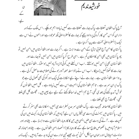
ی
کے
لیے،
آج پاک افغان تعلقات، پاک بھارت تعلقات سے کہیں زیادہ اہم ہو چکے۔اس ملک کے ذمہ
داران کو اس حسنِ کارکردگی پر داد دیجیے کہ بھارت کا خطرہ اپنی جگہ مو جودہے اور انہوں نے اس سے
ایک بڑا خطرہ اپنی محنت سے پیدا کر دیا ہے۔
پاکستان کا امن آج جنوبی ا یشیا کے امن سے وابستہ ہے۔اگر بھارت اور افغانستان میں امن نہیں تو
پھر پاکستان میں بھی امن کا امکان کم ہے۔اسی طرح اگر پاکستان میں امن نہیں تو بھارت اور
افغانستان بھی پُرامن نہیں ہو سکتے۔اب اس خطے میں کوئی جزیرہ آباد نہیں ہو سکتا۔افغانستان میں
بھارت کا نفوذ کہیں بڑھ چکا۔اب اس نے بالواسطہ حملہ آور ہونے کی صلاحیت حاصل کر لی ہے۔
یہ واسطہ افغانستان ہے۔بھارت نے اپنے لیے امکانات کی ایک اورکھڑکی بھی کھول لی ہے جو
پاک ایران سرحد ہے۔تاہم افغانستان کی اہمیت اس سے کہیں زیادہ ہے۔کل ہمیں افغانوں کو
خوش آ مدید کہنے کی جلدی تھی،آج ہم انہیں خدا حافظ کہنے کے لیے بے چین ہیں۔عجلت کل بھی غلط
تھی، عجلت آج بھی غلط ہے۔
افغانستان کا معاملہ عجیب ہے۔پاک افغان سرحد پرخطرات ہی نہیں، امکانات بھی سفر کرتے
ہیں۔پاکستان میں سیمنٹ کی بہت سی فیکٹریاں اس لیے آباد ہیں کہ افغانستان کی مارکیٹ میں ان کی
کھپت ہے۔آٹے کی بہت سی ملیں ایسی ہیں جن کا کاروبار افغانستان سے وابستہ ہے۔ پشاور اور
اسلام آباد میں بالخصوص علاج معالجے کے کاروبارکا بڑا انحصارامیر افغانوں پر ہے۔پشاور میںنارتھ
ویسٹ ہسپتال اوررحمان میڈیکل انسٹی ٹیوٹ جیسے طبی ادارے ان کی وجہ سے آباد ہیں۔ایک ذمہ