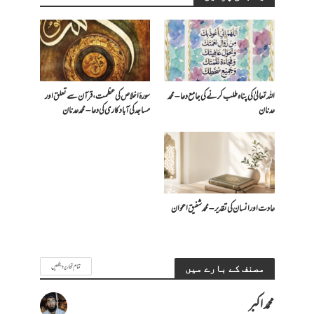
اللہ تعالیٰ کی پناہ طلب کرنے کی جامع دعا – محمد
سورۂ اخلاص کی عظمت، قرآن سے تعلق اور
عدنان
مساجد کی آبادکاری کی دعا – محمد عدنان
عادت اور انسان کی تقدیر – محمد شفیق اعوان
تمام تحاریر دیکھیں
مصنف کے بارے میں
محمد اکبر