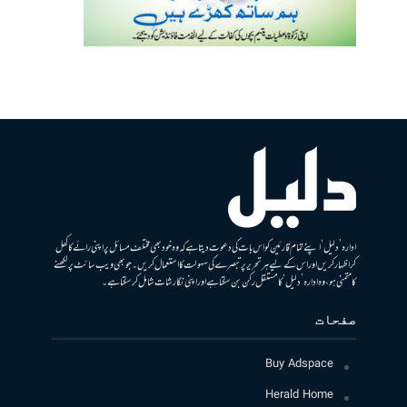
ادارہ ’دلیل‘ اپنے تمام قارئین کو اس بات کی دعوت دیتا ہے کہ وہ خود بھی مختلف مسائل پر اپنی رائے کا کھل
کر اظہار کریں اور اس کے لیے ہر تحریر پر تبصرے کی سہولت کا استعمال کریں۔ جو بھی ویب سائٹ پر لکھنے
کا متمنی ہو، وہ ادارہ ’دلیل‘ کا مستقل رکن بن سکتا ہے اور اپنی نگارشات شامل کرسکتا ہے۔
صفحات
Buy Adspace
Herald Home