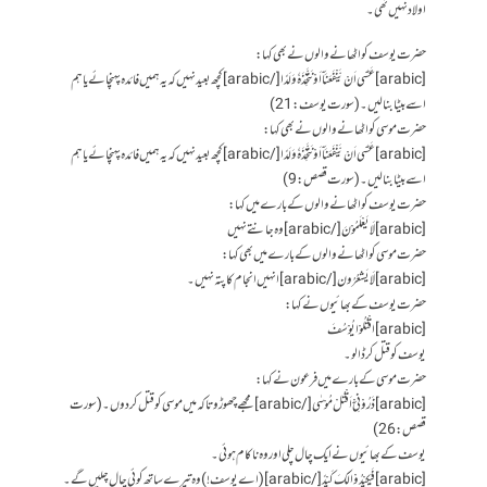
اولاد نہیں تھی۔
حضرت یوسف کو اٹھانے والوں نے بھی کہا:
[arabic]عَسٰۤى اَنْ یَّنْفَعَنَاۤ اَوْ نَتَّخِذَهٗ وَلَدًا[/arabic] کچھ بعید نہیں کہ یہ ہمیں فائدہ پہنچائے یا ہم
اسے بیٹا بنا لیں۔ (سورت یوسف: 21)
حضرت موسی کو اٹھانے والوں نے بھی کہا:
[arabic]عَسٰۤى اَنْ یَّنْفَعَنَاۤ اَوْ نَتَّخِذَهٗ وَلَدًا[/arabic] کچھ بعید نہیں کہ یہ ہمیں فائدہ پہنچائے یا ہم
اسے بیٹا بنا لیں۔ (سورت قصص:9)
حضرت یوسف کو اٹھانے والوں کے بارے میں کہا:
[arabic]لَا یَعْلَمُوْنَ[/arabic] وہ جانتے نہیں
حضرت موسی کو اٹھانے والوں کے بارے میں بھی کہا:
[arabic]لَا یَشعُرُون[/arabic] انہیں انجام کا پتہ نہیں۔
حضرت یوسف کے بھائیوں نے کہا:
[arabic]اقْتُلُوْا یُوْسُفَ
یوسف کو قتل کر ڈالو۔
حضرت موسی کے بارے میں فرعون نے کہا:
[arabic]ذَرُوْنِیْۤ اَقْتُلْ مُوْسٰى[/arabic] مجھے چھوڑو تاکہ میں موسی کو قتل کر دوں۔ (سورت
قصص:26)
یوسف کے بھائیوں نے ایک چال چلی اور وہ ناکام ہوئی ۔
[arabic]فَیَكِیْدُوْا لَكَ كَیْدً[/arabic] (اے یوسف!) وہ تیرے ساتھ کوئی چال چلیں گے۔