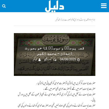
ہوم
<<
قصہ یوسفؑ و موسیؑ کا خوبصورت انداز - محمد اکبر
قصہ یوسفؑ و موسیؑ کا خوبصورت
انداز – محمد اکبر
04/08/2025
تبصرہ لکھیے
محمد اکبر
حضرت یوسف کو کنویں میں ڈالا گیا تو حضرت موسی کو بھی پانی میں ڈالا گیا۔
حضرت یوسف مصر میں تھے تو حضرت موسی بھی مصر میں تھے۔
حضرت یوسف نے محل میں زندگی گزاری تو حضرت موسی نے بھی فرعون کے محل میں پرورش
پائی۔
حضرت یوسف کو اٹھانے والوں کی بھی اولاد نہیں تھی اور حضرت موسی کو اٹھانے والوں کی بھی