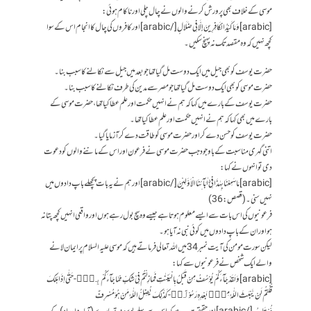
موسی کے خلاف بھی پرورش کرنے والوں نے چال چلی اور ناکام ہوئی:
[arabic]وَمَا كَيْدُ الْكَافِرِينَ إِلَّا فِي ضَلَالٍ[/arabic] اور کافروں کی چال کا انجام اس کے سوا
کچھ نہیں کہ وہ مقصد تک نہ پہنچ سکیں۔
حضرت یوسف کو بھی جیل میں ایک دوست مل گیا تھا جو بعد میں جیل سے نکالنے کا سبب بنا۔
حضرت موسی کو بھی ایک دوست مل گیا تھا جو مصر سے مدین کی طرف نکالنے کا سبب بنا۔
حضرت یوسف کے بارے میں کہا کہ ہم نے انہیں حکمت اور علم عطا کیا تھا، حضرت موسی کے
بارے میں بھی کہا کہ ہم نے انہیں حکمت اور علم عطا کیا تھا۔
حضرت یوسف کو حسن دے کر اور حضرت موسی کو طاقت دے کر آزمایا گیا۔
اتنی گہری مناسبت کے باوجود جب حضرت موسی نے فرعون اور اس کے ماننے والوں کو دعوت
دی تو انہوں نے کہا:
[arabic]مَا سَمِعْنَا بِهٰذَا فِیْۤ اٰبَآئِنَا الْاَوَّلِیْنَ[/arabic] اور ہم نے یہ بات پچھلے باپ دادوں میں
نہیں سنی۔ (قصص: 36)
فرعونیوں کی اس بات سے ایسے معلوم ہوتا ہے جیسے وہ سچ بول رہے ہوں اور واقعی انہیں کچھ پتا نہ
ہو اور ان کے باپ دادوں میں کوئی نبی نہ آیا ہو۔
لیکن سورت مومن کی آیت نمبر 34 میں اللہ تعالی فرماتے ہیں کہ موسی علیہ السلام پر ایمان لانے
والے ایک شخص نے فرعونیوں سے کہا:
[arabic]وَ لَقَدْ جَآءَكُمْ یُوْسُفُ مِنْ قَبْلُ بِالْبَیِّنٰتِ فَمَا زِلْتُمْ فِیْ شَكٍّ مِّمَّا جَآءَكُمْ بِهٖؕ-حَتّٰۤى اِذَا هَلَكَ
قُلْتُمْ لَنْ یَّبْعَثَ اللّٰهُ مِنْۢ بَعْدِهٖ رَسُوْلًاؕ-كَذٰلِكَ یُضِلُّ اللّٰهُ مَنْ هُوَ مُسْرِفٌ