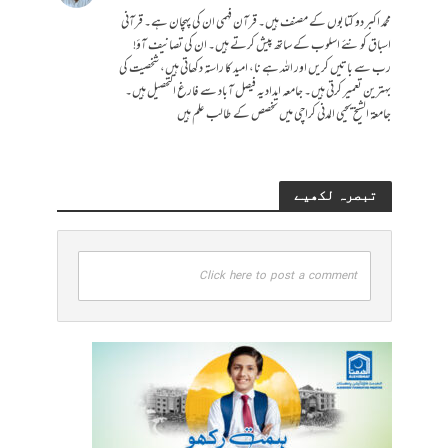
محمد اکبر دو کتابوں کے مصنف ہیں۔ قرآن فہمی ان کی پہچان ہے۔ قرآنی
اسباق کو نئے اسلوب کے ساتھ پیش کرتے ہیں۔ ان کی تصانیف آؤ!
رب سے باتیں کریں اور اللہ ہے نا، امید کا راستہ دکھاتی ہیں، شخصیت کی
بہترین تعمیر کرتی ہیں۔ جامعہ امدادیہ فیصل آباد سے فارغ التحصیل ہیں۔
جامعۃ الشیخ یحیی المدنی کراچی میں تخصص کے طالب علم ہیں
تبصرہ لکھیے
Click here to post a comment