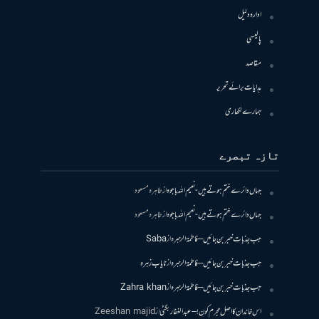
ادارہ دلیل
پالیسی
مقاصد
ہدایات برائے تحریر
ہمارے لکھاری
تازہ تبصرے
جہاں دائرے ختم ہوتے ہیں- نعیم اللہ باجوہ
از
طاہرہ مسعود
جہاں دائرے ختم ہوتے ہیں- نعیم اللہ باجوہ
از
طاہرہ مسعود
جب جذبات خبر بن جائیں – فاطمۃالزہرہ
از
Saba
جب جذبات خبر بن جائیں – فاطمۃالزہرہ
از
نایاب زہرہ
جب جذبات خبر بن جائیں – فاطمۃالزہرہ
از
Zahra khan
اس خاندان کا اصل مجرم کون! – عبدالغفار بگٹی
از
Zeeshan majid