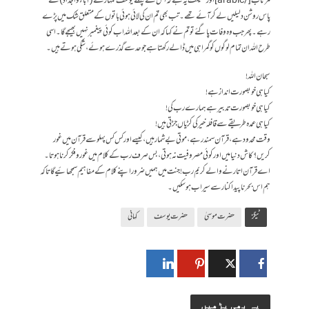
مُّرْتَابُ[/arabic] اور حقیقت یہ ہے کہ اس سے پہلے یوسف تمہارے(آباء و اجداد) کے
پاس روشن دلیلیں لے کر آئے تھے۔ تب بھی تم ان کی لائی ہوئی باتوں کے متعلق شک میں پڑے
رہے۔ پھر جب وہ وفات پا گئے تو تم نے کہا کہ ان کے بعد اللہ اب کوئی پیغمبر نہیں بھیجے گا۔ اسی
طرح اللہ ان تمام لوگوں کو گمراہی میں ڈالے رکھتا ہے جو حد سے گذرے ہوئے، شکی ہوتے ہیں۔
سبحان اللہ !
کیا ہی خوبصورت انداز ہے!
کیا ہی خوبصورت تدبیر ہے ہمارے رب کی!
کیا ہی عمدہ طریقے سے قافلہ خیر کی کڑیاں جڑتی ہیں!
وقت محدود ہے، قرآن سمندر ہے، موتی بے شمار ہیں، کیسے اور کس کس پہلو سے قرآن میں غور
کریں؟ کاش دنیا میں اور کوئی مصروفیت نہ ہوتی، بس صرف رب کے کلام میں غور و فکر کرنا ہوتا۔
اے قرآن اتارنے والے کریم رب! جنت میں ہمیں ضرور اپنے کلام کے مفاہیم سمجھائیے گا تاکہ
ہم اس بحر ناپیدا کنار سے سیراب ہو سکیں۔
ٹیگز
حضرت موسیٰ
حضرت یوسف
کہانی
یہ بھی پڑھیں