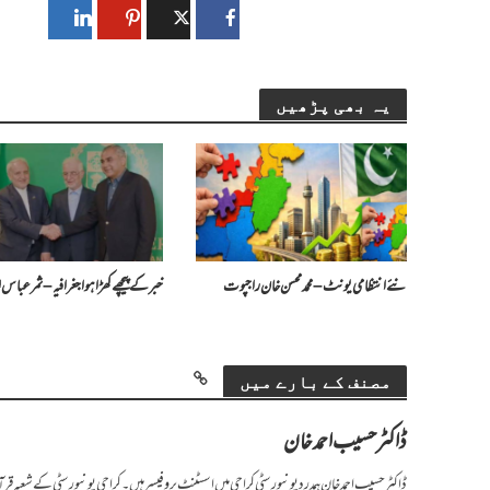
یہ بھی پڑھیں
​نئے انتظامی یونٹ – محمد محسن خان راجپوت
خبر کے پیچھے کھڑا ہوا جغرافیہ – ثمر عباس ل
مصنف کے بارے میں
ڈاکٹر حسیب احمد خان
ڈاکٹر حسیب احمد خان ہمدرد یونیورسٹی کراچی میں اسسٹنٹ پروفیسر ہیں۔ کراچی یونیورسٹی کے شعبہ