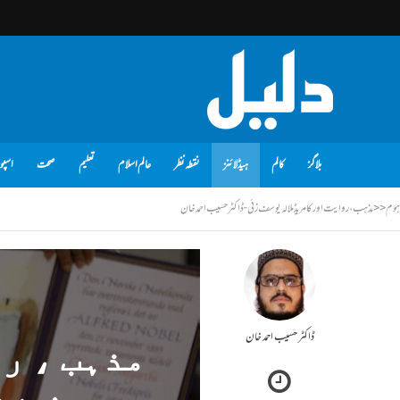
بلاگز
کالم
ہیڈلائنز
نقطہ نظر
عالم اسلام
تعلیم
صحت
اسپو
ہوم
<<
مذہب ، روایت اور کامریڈ ملالہ یوسف زئی - ڈاکٹر حسیب احمد خان
ڈاکٹر حسیب احمد خان
مذہب ، ر