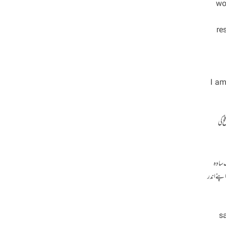
wo
re
[eng
ح کی
ک سادہ
پنے اندر
sa