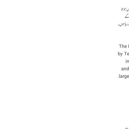
وس ہوتا
 کے
ر رہا ہوں۔
[engl
by Te
i
and
large