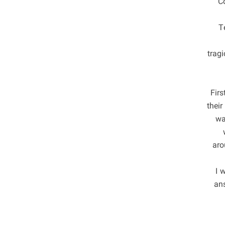
C
T
trag
“Fir
thei
wa
aro
“I
ans