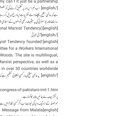
 can’t it just be a partnership?”
[/english] اب ہم اس امر پر تحقیق کرنے کی ک
ہے کہ عالمی سطح پر چلنے والے نظریات اپنا رخ تبدیل کر رہے
سامنے ملالہ یوسفزئی کی یہ حیثیت رکھی تو انہوں نے اسلامی 
[english] (International Marxist Tendency)
[/english] آئی ایم ٹی
otskyist Tendency founded
ttee for a Workers International
 Woods. The site is multilingual,
Marxist perspective, as well as a
e in over 30 countries worldwide.
[/english] یہ عالمی سطح کی مارکسی انقلابی تنظیم ہے کہ جو دنیا بھر میں مارکسی نظریات کی ترویج کا فریضہ سر انجام دیتی ہے.
congress-of-pakistani-imt-1.htm
پر تشریف لے جائیں ملالہ کا کہنا ہے۔
موصوفہ کے نزدیک دنیا کی نجات اب اگر کسی نظام میں ہے
[english] Message from Malala