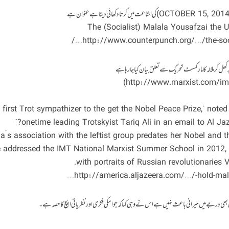
کھل کر ملالہ کا مارکسسٹ تحریک سے تعلق بیان کیا جا رہا ہے
e first Trot sympathizer to the get the Nobel Peace Prize,” noted 
onetime leading Trotskyist Tariq Ali in an email to Al Jaz
a’s association with the leftist group predates her Nobel and th
 addressed the IMT National Marxist Summer School in 2012,
with portraits of Russian revolutionaries 
ی بھی درجے میں حیرانی باعث نہیں ہے اس نے وہی کہا کہ جو اسکی فکری اور نظریاتی اپچ کا حصہ ہے۔