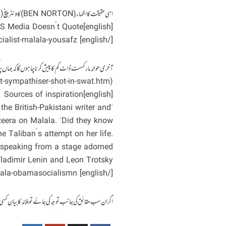
اسی حقیقت کا اظہار (BEN NORTON) کاونٹر پنچ (OCTOBER 15, 2014) کی اشاعت میں کرتا دکھائی دیتا ہے عنوان ہے
[english] The (Socialist) Malala Yousafzai the US Media Doesn’t Quote
[/english] http://www.counterpunch.org/…/the-socialist-malala-yousafz…/
آخری حوالہ مارکسسٹ ڈاٹ کم کا پیش کرنا چاہوں گا کہ جہاں پر 
(http://www.marxist.com/imt-sympathiser-shot-in-swat.htm)
[english] Sources of inspiration
the British-Pakistani writer and
eera on Malala. “Did they know?”
e Taliban’s attempt on her life.
 speaking from a stage adorned
Vladimir Lenin and Leon Trotsky.
[/english] http://america.aljazeera.com/…/-hold-malala-obamasocialismn…
اگر ان سب حقائق کی جانب توجہ کی جائے تو ملالہ کا بیان کس