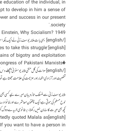
 education of the individual, in
mpt to develop in him a sense of
 power and success in our present
society.”
t Einstein, Why Socialism? 1949
[/english] یہی بات ملالہ یوسف زئی نے ایک جگہ اس طرح کہی ہے
ades to take this struggle
ains of bigotry and exploitation.
�Quoted on the website of the IMT: Statement to the 32nd congress of Pakistani Marxists۔
[/english] سوات کی گل مکئی ملالہ یوسفزئی پچھ
شخصیت اور آزادی اظہار اور عزیمت کی علامت سجھتا ہے تو دو
ملالہ یوسف زئی سے منسلک تازہ بیان میرے لیے کسی بھی طرح
لوح مسلم کی ہوتی ہے ایک پشتون معاشرے اور خانوادے سے ت
کچھ بھی حیرت کا سامان نہیں رکھتا ، برطانوی جریدے ووگ کو 
rportedly quoted Malala as
 If you want to have a person in