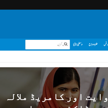
رٹس
طنز و مزاح
وسطی ایشیا
وایت اور کامریڈ ملالہ