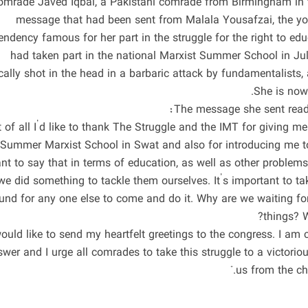
omrade Javed Iqbal, a Pakistani comrade from Birmingham in th
message that had been sent from Malala Yousafzai, the yo
endency famous for her part in the struggle for the right to edu
had taken part in the national Marxist Summer School in Jul
ically shot in the head in a barbaric attack by fundamentalist
She is now 
st of all I’d like to thank The Struggle and the IMT for giving m
r Summer Marxist School in Swat and also for introducing me t
nt to say that in terms of education, as well as other problems 
we did something to tackle them ourselves. It’s important to tak
und for any one else to come and do it. Why are we waiting f
things? W
 would like to send my heartfelt greetings to the congress. I am
wer and I urge all comrades to take this struggle to a victoriou
us from the cha