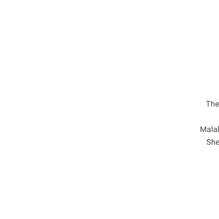
“Th
Malal
She