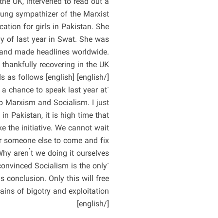
e UK, intervened to read out a
ung sympathizer of the Marxist
cation for girls in Pakistan. She
y of last year in Swat. She was
s, and made headlines worldwide.
thankfully recovering in the UK.
[/english] [english] The message she sent reads as follows:
e a chance to speak last year at
o Marxism and Socialism. I just
in Pakistan, it is high time that
e the initiative. We cannot wait
or someone else to come and fix
hy aren’t we doing it ourselves?
 convinced Socialism is the only
s conclusion. Only this will free
ins of bigotry and exploitation.”
[/english]