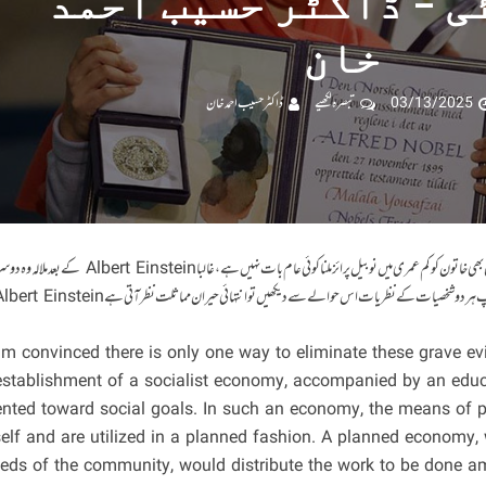
ی – ڈاکٹر حسیب احمد
خان
03/13/2025
تبصرہ لکھیے
ڈاکٹر حسیب احمد خان
ملالہ یوسف زئی بلاشبہ عالمی سطح کی معروف شخصیت ہے کسی بھی خاتون کو کم عمری میں نوبیل پرائز ملنا کوئی عام بات نہیں ہے ، غالبا rt Einstein
nglish] “I am convinced there is only one way to eliminate these grave
establishment of a socialist economy, accompanied by an edu
ented toward social goals. In such an economy, the means of 
self and are utilized in a planned fashion. A planned economy,
eds of the community, would distribute the work to be done a