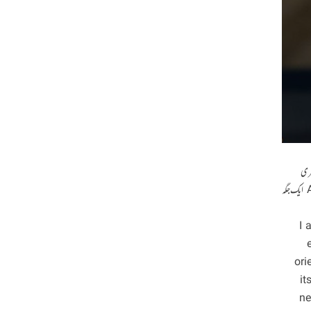
Albe کے بعد ملالہ وہ دوسری
سوشلسٹ ہے کہ جسے اس ایوارڈ سے نوازا گیا ہے اور اگرآپ ہر دو شخصیات کے نظریات اس حوالے سے دیکھیں تو انتہائی حیران مماثلت نظر آتی ہے Albert Einstein ایک جگہ
[e
ori
it
ne