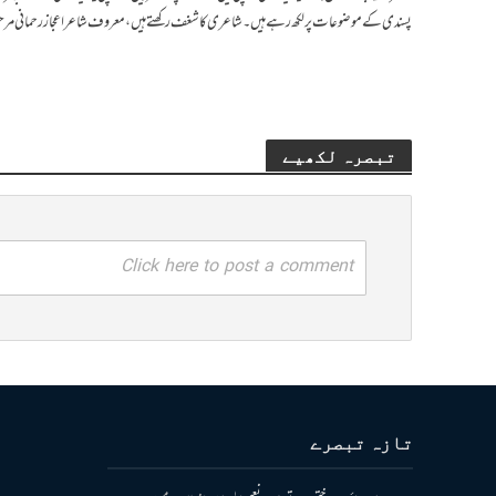
پسندی کے موضوعات پر لکھ رہے ہیں۔ شاعری کا شغف رکھتے ہیں، معروف شاعر اعجاز رحمانی م
تبصرہ لکھیے
Click here to post a comment
تازہ تبصرے