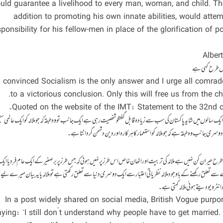
uld guarantee a livelihood to every man, woman, and child. The
addition to promoting his own innate abilities, would atte
sponsibility for his fellow-men in place of the glorification of
Alber
lish] “I am convinced Socialism is the only answer and I urge all comr
to a victorious conclusion. Only this will free us from the ch
لے دس ایک سالوں میں شاید پاکستان کی سب سے زیادہ قابل گفتگو شخصیت رہی ہے ایک جانب تو وہ طبقہ کہ جو ملالہ کو ایک عالمی سط
سری جانب وہ طبقہ ہے کہ جو ملالہ کو استعمار کا ہرکارہ اور دین دشمن گردانتا ہے۔
 حیران کن نہیں ہے ملالہ کی تربیت اور اٹھان خاص اس طرز پر نہیں ہوئی کہ جس طرز پر برصغیر کے ایک عام فرد یا ای
علق رکھنے کے باوجود ملالہ نظریاتی اعتبار سے ایک دوسری دنیا سے تعلق رکھتی ہے تو ملالہ یا یہ بیان میرے لیے ا
انٹرویو دیتے ہوئی ملالہ کہتی ہے۔
[english] In a post widely shared on social media, British Vogue pu
ying: “I still don’t understand why people have to get married.