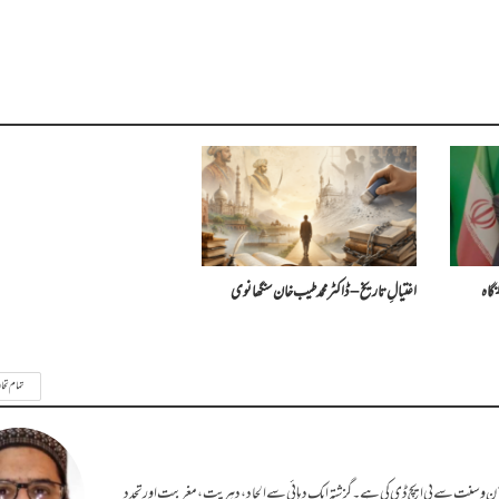
نگاہ
اغتیالِ تاریخ – ڈاکٹر محمد طیب خان سنگھانوی
تمام تحا
 قرآن و سنت سے پی ایچ ڈی کی ہے۔ گزشتہ ایک دہائی سے الحاد، دہریت، مغربیت اور تجدد