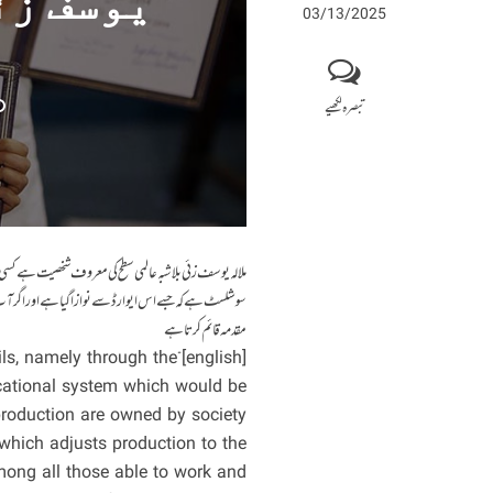
یوسف زئ
03/13/2025
تبصرہ لکھیے
مقدمہ قائم کرتا ہے
 evils, namely through the
cational system which would be
production are owned by society
 which adjusts production to the
mong all those able to work and