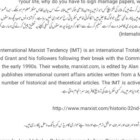
your life, why do you have to sign marriage papers, why
وشش کرتے ہیں کہ ملالہ کی فکر اپچ کس انداز میں پروان چڑھی تاکہ ہمیں ملالہ کے اس بیان کا پس منظر معلوم ہو سکے۔ایسا محس
 ہیں یا پھر عالمی سطح پر جو لوگ قابض ہیں انکا کوئی خاص نظریاتی رخ موجود ہی نہیں رہا ہے۔گزشتہ دنوں جب کچھ دوستوں
شدت پسندی کا طعنہ دے کر اسے تسلیم کرنے سے انکار کر دیا چنا چہ دوستوں کی تسلی کیلئے یہ تحقیق پیش کرنے کی جسارت ک
ish] “The International Marxist Tendency (IMT) is an international Tr
d Grant and his followers following their break with the Commi
n the early 1990s. Their website, marxist.com, is edited by Alan
 publishes international current affairs articles written from a 
 number of historical and theoretical articles. The IMT is activ
http://www.marxist.com/historic-32nd-
 تو وہ صرف اور صرف سوشل ازم ہے اور وہ اپنے حواری کامریڈس کو ببانگ دھل پکار رہی ہیں۔