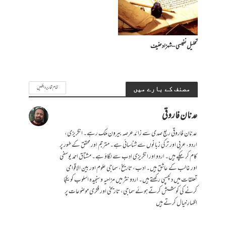
تحلیل نفیسی – شہزاد حنیف
تمام تحاریر دیکھیں
مصنف کے بارے میں
عدنان فاروقی
عدنان فاروقی ربع صدی سے زائد عرصہ بیرون ملک رہے۔ انگریزی،
اردو، عربی اور ترکی زبانوں سے شناسائی ہے۔ مترجم اور محقق کے طور پر
کام کر چکے ہیں۔ اردو اور انگریزی ادب سے لگاؤ ہے۔ مشتاق احمد یوسفی
اور غالب کے عاشق ہیں۔ ادب، تاریخ، سماجی علوم اور بین الاقوامی
تعلقات میں دلچسپی رکھتے ہیں۔ اردو نثر میں مزاحیہ و سنجیدہ اسلوب کو یکجا
کرنے کی کوشش کرتے ہوئے سماجی، تاریخی اور فکری موضوعات پر
اظہارِ خیال کرتے ہیں