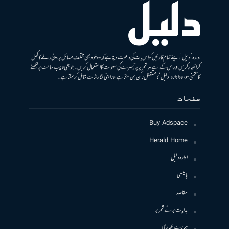
ادارہ ’دلیل‘ اپنے تمام قارئین کو اس بات کی دعوت دیتا ہے کہ وہ خود بھی مختلف مسائل پر اپنی رائے کا کھل
کر اظہار کریں اور اس کے لیے ہر تحریر پر تبصرے کی سہولت کا استعمال کریں۔ جو بھی ویب سائٹ پر لکھنے
کا متمنی ہو، وہ ادارہ ’دلیل‘ کا مستقل رکن بن سکتا ہے اور اپنی نگارشات شامل کرسکتا ہے۔
صفحات
Buy Adspace
Herald Home
ادارہ دلیل
پالیسی
مقاصد
ہدایات برائے تحریر
ہمارے لکھاری