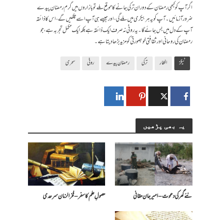
اگر آپ کو کبھی رمضان کے دوران ترکی جانے کا موقع ملے تو بازاروں میں گرم رمضان پیدے
ضرور آزمائیں۔ آپ کو یہ ہر بیکری میں ملے گی، اور جیسے ہی آپ اسے چکھیں گے، اس کا ذائقہ
آپ کے دل میں بس جائے گا۔ یہ روٹی نہ صرف ایک ذائقہ ہے بلکہ ایک مکمل تجربہ ہے، جو
رمضان کی روحانی اور ثقافتی خوبصورتی کو مزید بڑھا دیتا ہے۔
ٹیگز
افطار
ترکی
رمضان پیدے
روٹی
سحری
یہ بھی پڑھیں
نئے گھر کی دعوت – امیرجان حقانی
حصولِ علم کا سفر – فخرالزمان سرحدی