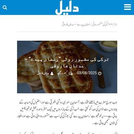
ہوم
<<
ترکی کی مشہور روٹی “رمضان پیدے” – عدنان فاروقی
ترکی کی مشہور روٹی “رمضان پیدے” –
عدنان فاروقی
03/08/2025
تبصرہ لکھیے
عدنان فاروقی
جب سورج مغرب میں ڈھلنے لگتا ہے، آسمان پر سنہری روشنی بکھرتی ہے اور استنبول کی مساجد کے
میناروں سے اذان کی صدا گونجتی ہے، تب ترکی کے بازاروں میں ایک منفرد اور دلکش خوشبو پھیل
جاتی ہے—یہ خوشبو ہے “رمضان پیدے” کی، جو ترکی کی سب سے مشہور روایتی روٹی ہے اور افطار
کی شان سمجھی جاتی ہے۔