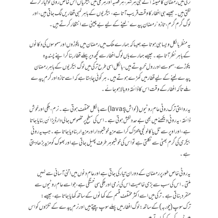
ترکی میں رمضان کا مہینہ آتے ہی ہر شہر، ہر قصبہ اور ہر گلی میں بیکریاں اس خاص روٹی کو تیار کرنے
لگتی ہیں۔ جیسے ہی افطار کا وقت قریب آتا ہے، بیکریوں کے باہر لمبی قطاریں لگ جاتی ہیں، اور
لوگ گرم گرم، تازہ “رمضان پیدے” لینے کے لیے بےچینی سے انتظار کرتے ہیں۔
یہ منظر بالکل ویسا ہی ہوتا ہے جیسا کہ ہمارے ملک میں رمضان میں پکوڑوں اور سموسوں کی دکانوں
کے باہر نظر آتا ہے۔ جیسے ہمارے ہاں لوگ افطار سے کچھ دیر پہلے قطار بنا کر اپنے پسندیدہ
پکوڑے، سموسے اور رول خریدتے ہیں، بالکل اسی طرح ترکی میں لوگ بیکریوں کے باہر رمضان
پیدے لینے کے لیے قطار میں کھڑے ہوتے ہیں۔ ہر کوئی چاہتا ہے کہ اسے تازہ اور گرم پیدے
ملے تاکہ افطار کے وقت اس کا ذائقہ دوبالا ہو جائے۔
یہ روایتی ترک روٹی عام روٹیوں (لواش lavaş) سے بالکل مختلف ہوتی ہے۔ نرم، ہلکی اور خوش
ذائقہ، یہ روٹی دیکھنے میں بھی بےحد دلکش ہوتی ہے۔ اس کی سطح پر مخصوص جالی دار ڈیزائن بنایا جاتا
ہے، اور اوپر سے تل یا کالونجی چھڑک کر اسے مزید خوشبودار اور مزیدار بنا دیا جاتا ہے۔ جب یہ روٹی
بیکری کی گرم بھٹی سے نکلتی ہے تو اس کی خوشبو ہر طرف پھیل جاتی ہے اور بھوک کو مزید بڑھا دیتی
ہے۔
یہ روٹی خاص طور پر رمضان کے دوران تیار کی جاتی ہے اور عام دنوں میں اتنی آسانی سے نہیں
ملتی۔ اس کی سب سے بڑی خاصیت اس کی نرمی اور ہلکی سی خستگی ہے، جو اسے عام روٹیوں سے
منفرد بناتی ہے۔ ترکی میں اسے اکثر مختلف قسم کے کھانوں کے ساتھ کھایا جاتا ہے، جیسے:
ترک سوپ (چوربہ) کے ساتھ: لوگ افطار میں پہلے سوپ پیتے ہیں اور نرم پیدے کے ٹکڑوں کو اس