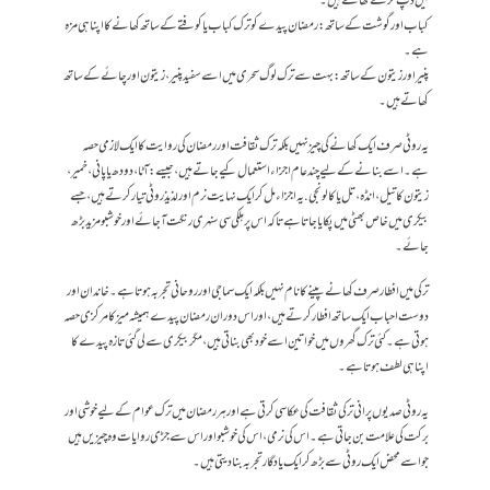
میں ڈپ کرکے کھاتے ہیں۔
کباب اور گوشت کے ساتھ: رمضان پیدے کو ترک کباب یا کوفتے کے ساتھ کھانے کا اپنا ہی مزہ
ہے۔
پنیر اور زیتون کے ساتھ: بہت سے ترک لوگ سحری میں اسے سفید پنیر، زیتون اور چائے کے ساتھ
کھاتے ہیں۔
یہ روٹی صرف ایک کھانے کی چیز نہیں بلکہ ترک ثقافت اور رمضان کی روایت کا ایک لازمی حصہ
ہے۔ اسے بنانے کے لیے چند عام اجزاء استعمال کیے جاتے ہیں، جیسے:آٹا، دودھ یا پانی، خمیر،
زیتون کا تیل، انڈہ، تل یا کالونجی. یہ اجزاء مل کر ایک نہایت نرم اور لذیذ روٹی تیار کرتے ہیں، جسے
بیکری میں خاص بھٹی میں پکایا جاتا ہے تاکہ اس پر ہلکی سی سنہری رنگت آ جائے اور خوشبو مزید بڑھ
جائے۔
ترکی میں افطار صرف کھانے پینے کا نام نہیں بلکہ ایک سماجی اور روحانی تجربہ ہوتا ہے۔ خاندان اور
دوست احباب ایک ساتھ افطار کرتے ہیں، اور اس دوران رمضان پیدے ہمیشہ میز کا مرکزی حصہ
ہوتی ہے۔ کئی ترک گھروں میں خواتین اسے خود بھی بناتی ہیں، مگر بیکری سے لی گئی تازہ پیدے کا
اپنا ہی لطف ہوتا ہے۔
یہ روٹی صدیوں پرانی ترکی ثقافت کی عکاسی کرتی ہے اور ہر رمضان میں ترک عوام کے لیے خوشی اور
برکت کی علامت بن جاتی ہے۔ اس کی نرمی، اس کی خوشبو اور اس سے جڑی روایات وہ چیزیں ہیں
جو اسے محض ایک روٹی سے بڑھ کر ایک یادگار تجربہ بنا دیتی ہیں۔