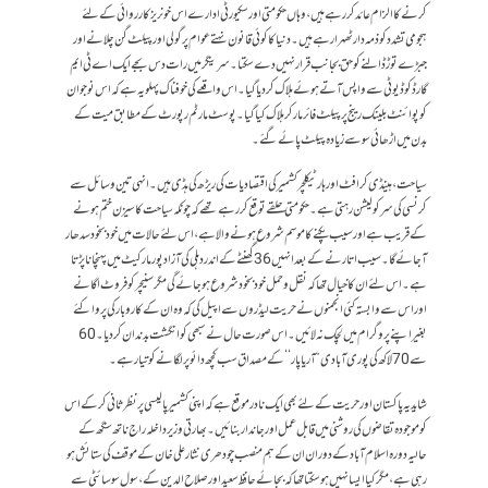
کرنے کا الزام عائد کر رہے ہیں، وہاں حکومتی اور سکیورٹی ادارے اس خونریزکارروائی کے لئے
ہجومی تشدد کو ذمہ دار ٹھہرا رہے ہیں۔ دنیا کا کوئی قانون نہتے عوام پر گولی اور پیلٹ گن چلانے اور
جبڑے توڑ ڈالنے کو حق بجانب قرار نہیں دے سکتا۔ سرینگر میں رات دس بجے ایک اے ٹی ایم
گارڈ کو ڈیوٹی سے واپس آتے ہوئے ہلاک کر دیا گیا۔ اس واقعے کی خوفناک پہلو یہ ہے کہ اس نوجوان
کو پوائنٹ بلینک رینج پر پیلٹ فائر مار کر ہلاک کیا گیا۔ پوسٹ مارٹم رپورٹ کے مطابق میت کے
بدن میں اڑھائی سو سے زیادہ پیلٹ پائے گئے۔
سیاحت، ہینڈی کرافٹ اور ہارٹیکلچر کشمیر کی اقتصادیات کی ریڑھ کی ہڈی ہیں۔ انہی تین وسائل سے
کرنسی کی سرکولیشن رہتی ہے۔ حکومتی حلقے توقع کر رہے تھے کہ چونکہ سیاحت کا سیزن ختم ہونے
کے قریب ہے اور سیب پکنے کا موسم شروع ہونے والا ہے، اس لئے حالات میں خود بخود سدھار
آ جائے گا۔ سیب اتارنے کے بعد انہیں 36 گھنٹے کے اندر دہلی کی آزاد پور مارکیٹ میں پہنچانا پڑتا
ہے۔ اس لئے ان کا خیال تھا کہ نقل و حمل خود بخود شروع ہو جائے گی مگر سنیچر کو فروٹ اگانے
اور اس سے وابستہ کئی انجمنوں نے حریت لیڈروں سے اپیل کی کہ وہ ان کے کار و بار کی پروا کئے
بغیر اپنے پروگرام میں لچک نہ لائیں۔اس صورت حال نے سبھی کو انگشت بدندان کردیا۔ 60
سے 70 لاکھ کی پوری آبادی ”آر یا پار‘‘ کے مصداق سب کچھ دائو پر لگانے کو تیار ہے۔
شاید یہ پاکستان اور حریت کے لئے بھی ایک نادر موقع ہے کہ اپنی کشمیر پالیسی پر نظر ثانی کرکے اس
کو موجودہ تقاضوں کی روشنی میں قابل عمل اور جاندار بنائیں۔ بھارتی وزیر داخلہ راج ناتھ سنگھ کے
حالیہ دورہ اسلام آباد کے دوران ان کے ہم منصب چودھری نثار علی خان کے موقف کی ستائش ہو
رہی ہے، مگر کیا ایسا نہیں ہوسکتا تھا کہ بجائے حافظ سعید اور صلاح الدین کے، سول سوسائٹی سے