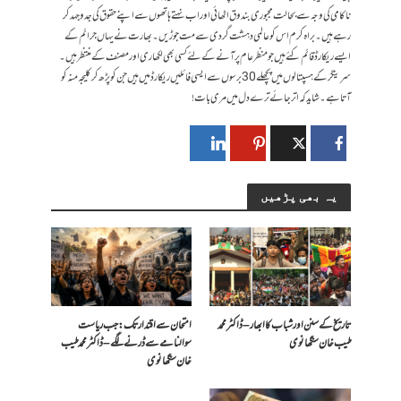
ناکامی کی وجہ سے بحالت مجبوری بندوق اٹھائی اور اب نہتے ہاتھوں سے اپنے حقوق کی جد وجہد کر
رہے ہیں۔ براہ کرم اس کو عالمی دہشت گردی سے مت جوڑیں۔ بھارت نے یہاں جرائم کے
ایسے ریکارڈ قائم کئے ہیں جو منظر عام پر آنے کے لئے کسی بھی لکھاری اور مصنف کے منتظر ہیں۔
سرینگر کے ہسپتالوں میں پچھلے 30 برسوں سے ایسی فائلیں ریکارڈ میں ہیں جن کو پڑھ کر کلیجہ منہ کو
آتا ہے۔ شاید کہ اتر جائے تر ے دل میں مر ی بات!
یہ بھی پڑھیں
تاریخ کے سنن اور شباب کا ابھار – ڈاکٹر محمد
امتحان سے اقتدار تک: جب ریاست
طیب خان سنگھانوی
سوالنامے سے ڈرنے لگے – ڈاکٹر محمد طیب
خان سنگھانوی