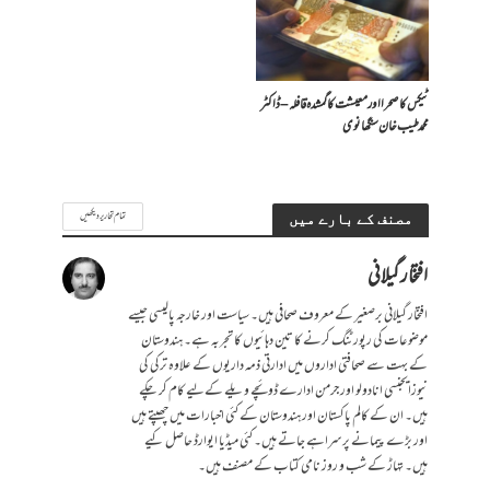
ٹیکس کا صحرا اور معیشت کا گمشدہ قافلہ – ڈاکٹر
محمد طیب خان سنگھانوی
تمام تحاریر دیکھیں
مصنف کے بارے میں
افتخار گیلانی
افتخار گیلانی برصغیر کے معروف صحافی ہیں۔ سیاست اور خارجہ پالیسی جیسے
موضوعات کی رپورٹنگ کرنے کا تین دہائیوں کا تجربہ ہے۔ ہندوستان
کے بہت سے صحافتی اداروں میں ادارتی ذمہ داریوں کے علاوہ ترکی کی
نیوزایجنسی انادولو اور جرمن ادارے ڈوئچے ویلے کےلیے کام کر چکے
ہیں۔ ان کے کالم پاکستان اور ہندوستان کے کئی اخبارات میں چھپتے ہیں
اور بڑے پیمانے پر سراہے جاتے ہیں۔ کئی میڈیا ایوارڈ حاصل کیے
ہیں۔ تہاڑ کے شب و روز نامی کتاب کے مصنف ہیں۔