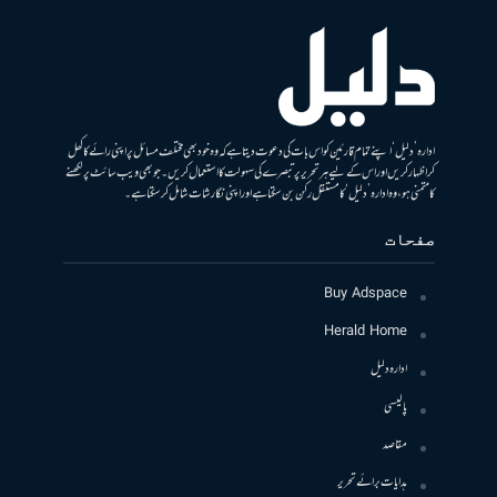
ادارہ ’دلیل‘ اپنے تمام قارئین کو اس بات کی دعوت دیتا ہے کہ وہ خود بھی مختلف مسائل پر اپنی رائے کا کھل
کر اظہار کریں اور اس کے لیے ہر تحریر پر تبصرے کی سہولت کا استعمال کریں۔ جو بھی ویب سائٹ پر لکھنے
کا متمنی ہو، وہ ادارہ ’دلیل‘ کا مستقل رکن بن سکتا ہے اور اپنی نگارشات شامل کرسکتا ہے۔
صفحات
Buy Adspace
Herald Home
ادارہ دلیل
پالیسی
مقاصد
ہدایات برائے تحریر