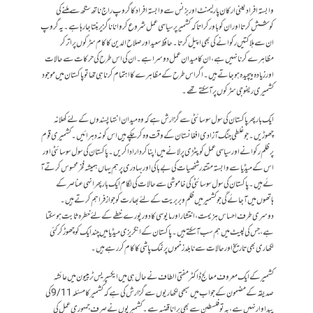
وابستہ افراد یعنی ارکان پارلیمنٹ اور بزنس سے وابستہ افراد کا گروپ راج ناتھ سنگھ سے ملنے کی
کوشش کرتا اور ان کو باور کراتا کہ کشمیر پر سیاسی عمل شروع کروانا ناگزیر بنتا جا رہا ہے۔ یہ گروپ
ان سے ہلاکتیں رکوانے کی بھی اپیل کرتا۔ حافظ سعید اور صلاح الدین کا کام سڑکوں پر اتر کر
مظاہرے کرنا نہیں ہے، ان کا میدان عمل دوسرا ہے۔ ان کی اس طرح کی حرکات سے حالات
اور زیادہ پیچیدہ ہوجاتے ہیں۔ اگر اس طرح کے مظاہرے کا اہتمام کرنا ہی تھا توپاکستان میں موجود
کشمیری ریفوجی سڑکوں پر آسکتے تھے۔
ایک بار پھر پاکستان کی سول سوسائٹی سے گزارش ہے کہ وہ میدان انتہا پسندوں کے لئے کھلا نہ
چھوڑیں۔ جو غلطی جنگ آزادی افغانستان کے وقت وہ کر چکے ہیں اس کو نہ دہرائیں۔کشمیری قو م
پر ظلم رکوانے اور سیاسی عمل کو پٹڑی پر لانے میں اپنا کردار ادا کریں۔ پاکستان کی سول سوسائٹی اور
اس کے میڈیا سے وابستہ مقتدر شخصیات کی بے باکی اور بہادری پر ہم یہاں ہمیشہ فخر محسوس کرتے آ
ئے ہیں۔ پاکستان کی سول سوسائٹی کی خاموشی سے حالات کی لگام ایک بار پھر انہی عناصر کے
ہاتھوں میں آ جائے گی جو کشمیر میں ظلم و بربریت کے لئے بھارت کو جواز فراہم کرتے ہیں۔
دوسری طرف احساس ہزیمت، انتشار اور مایوسی کا دور پورے خطے کے لئے خطرہ ثابت ہوسکتا
ہے، جس کی لپیٹ میں ہم سب آسکتے ہیں۔ پاکستان کے انگریزی میڈیا میں چند ایک کو چھوڑ کر کئی
لکھاری بھی تاریخ اور حالات سے نابلد زخموں پر نمک پاشی کا کام کر رہے ہیں۔
کشمیر کے ایک معروف معالج ڈاکٹر مفتی الطاف نے حال ہی میں ایکسپریس ٹریبیون میں عائشہ
صدیقہ کے مضمون کے جواب میں سبھی لکھاریوں سے گزارش کی ہے کہ کشمیرکا مسئلہ 9/11 کی
پیداوار نہیں ہے، یہ تو فلسطین سے بھی پرانا قضیہ ہے۔ کشمیریوں نے صرف جمہوری عمل کی