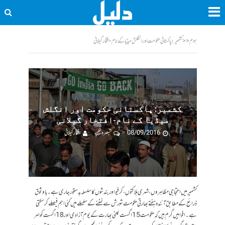
ہوم
<<
کشمیر: پاکستانی حکومت اور انگلش میڈیا کے نام-افتخار گیلانی
کشمیر: پاکستانی حکومت اور انگلش
میڈیا کے نام-افتخار گیلانی
08/09/2016
تبصرہ لکھیے
افتخار گیلانی
کشمیر میں احتجاجی مظاہروں، شہری ہلاکتوں، کرفیو اور بندشوں کا سلسلہ بدستور جاری ہے۔ باوثوق
ذرائع کے مطابق آئندہ ہفتے بھارتی حکومت شورش سے نمٹنے کے سلسلے میں کئی اہم فیصلے کر سکتی
ہے۔ افواہیں گرم ہیں کہ حکومت 15 اگست یعنی بھارت کے یوم آزادی اور 18 اگست کو امر