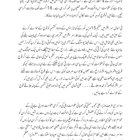
ناتھ یاترا گزرنے کا انتظار کر رہی ہے۔ تب تک وہ کسی نئی الجھن میں گرفتار نہیں ہونا چاہتی۔ بتایا
جاتا ہے کہ حکومت اس وقت دو حکمت عملیوں پر غور کر رہی ہے۔ 18 اگست تک حالات اگر اسی
نہج پر رہتے ہیں تو فوج کو بیرکوں سے نکال کر دوبارہ سڑکوں پر لایا جائے گا۔
فی الحال سرینگر میں مقیم15ویں کور کے کمانڈر ایس کے دووا کشمیر کو فوج کے حوالے کرنے
کے حق میں نہیں ہیں۔ ایک تو ان کی مدتِ کار سرینگر میں ختم ہو رہی ہے اور وہ آرمی چیف بننے کی
دوڑ میں بھی شامل ہیں، اس لئے فیلڈ پوسٹنگ کے آخری پڑائو میں وہ کوئی داغ لے کر ہیڈ کوارٹر نہیں
جانا چاہتے، جو ان کی ترقی کی راہ میں رکاوٹ بن سکے۔ ذرائع کے مطابق پچھلے دنوں ایک میٹنگ میں
انہوں نے دوٹوک الفاظ میں کہا کہ فلیگ مارچ یا بیرکوں کے باہر نظم و نسق کی بحالی کے لئے اگر فوج
اتاری جاتی ہے تو حکومت کو اس کے سیاسی اور سفارتی نتائج بھگتنے کے لئے تیار رہنا ہوگا، کیونکہ
فوج پر پتھروں یا دیگر ذرائع سے حملوں کا جواب صرف گولی ہے، اس لیے فوج کو حالات سے نمٹنے
میں پوری چھوٹ ملنی چاہیے یعنی بعد میں کوئی احتساب نہ ہو۔ یہ خبریں بھی گردش کر رہی ہیں کہ
سرینگر کو چھوڑ کر محدود علاقے۔۔۔۔یعنی شمالی کشمیر میں کپواڑہ اور جنوبی کشمیر کے چند علاقے فوج
کے حوالے کر دیے جائیں۔
دوسری طرف وزیر اعلیٰ محبوبہ مفتی کی صوبائی حکومت دہلی کی مرکزی حکومت اور بی جے پی کے
لیڈروں کو باور کرانے کی کوشش کر رہی ہے کہ فی الوقت حریت لیڈروں سے بندشیں ہٹا کر ان کو
عوام اور احتجاجی مظاہرین کے رو برو کرنے کا موقع دیا جائے۔ ا ن کا کہنا ہے کہ اگر ان لیڈروں کو
محدود جلسے جلوس کی اجازت دی جاتی ہے تو کم سے کم انارکی جیسی صورت حال قابو میں آ سکتی ہے۔
دوسرے مرحلے میں نظام زندگی بحال کرنے کے بارے میں سوچا جا سکتا ہے۔ مگر وزیر اعظم