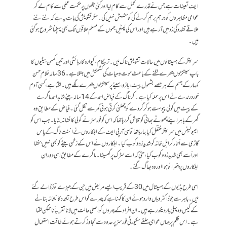
ایف تعینات ہے جس نے قدرے تحمل سے کام لیا اورکئی جگہوں پر حکمت عملی سے کام لے کر
عوامی مظاہروں کو درہم برہم کرنے کی کوشش نہیں کی۔ مگر تشویش کی بات یہ ہے کہ نئے نئے
علاقے تشدد کی زد میں آ رہے ہیں اور اس کی لپٹیں جموں کے مسلم علاقوں تک بھی پہنچنا شروع ہوگئی
ہیں۔
سرینگر کے ہسپتالوں میں حالات تشویش ناک ہیں۔ ترہگام، کپوارہ کا رہائشی اور تین کمسن بیٹیوں کا
باپ سینکڑوں چھرے لگنے کے باعث موت و حیات کی کشمکش میں مبتلا ہے۔ 36 سالہ غلام حسن
کمہارکے جسم کے ہر حصے بشمول پیٹ، بازو، سینے پر سینکڑوں چھرے لگے ہیں۔ لگتا ہے، کسی آدم
خور درندے نے اس پر حملہ کیا ہے۔ کرناگ کے فیاض احمد کے 14 سالہ بیٹے شاہد احمد ماگرے
کے پیٹ میں گولی پیوست ہو کر گردے کو چھلنی کرتی ہوئی کمر سے نکل گئی۔ فیاض کے مطابق وہ
گھرکے باہر اپنے چھوٹے بھائی کو تلاش کر رہا تھا کہ اس کو فورسز نے گولی کا نشانہ بنایا۔ جب اس کو
ایمبولینس میں سرینگر منتقل کیا جا رہا تھا تو سی آر پی ایف کے اہلکاروں نے اننت ناگ کے پاس
گاڑی سے اْتارکر اہل خانہ کو شدید زد وکوب کیا۔ اہلکاروں نے اس کے زخمی بیٹے کو بھی نہیں بخشا
اور اْسے بھی شدید زدوکوب کیا، حتی کہ اسے سڑک پر گھسیٹا۔ ماگرے کے مطابق اسی دوران
اہلکاروں پر پتھرائو ہوا اور وہ بھاگ گئے۔
اسی طرح ہڈیوں کے ہسپتال میں 30 کے قریب ایسے مریض ہیں جن کے جبڑے توڑ ڈالے گئے
ہیں۔ باہر سے جو ڈاکٹر وہاں وارد ہوئے ان کا کہنا ہے کہ چہرے کو اس طرح تشدد کا نشانہ بنانے
کے کیس وہ پہلی بار دیکھ رہے ہیں۔ ان افراد کے چہروں کو اصلی حالت میں لانا تقریباً ناممکن لگتا
ہے۔ اس ظلم پر جہاں عوامی حلقے سکیورٹی فورسز پر حدود سے تجاوز کرتے ہوئے طاقت استعمال