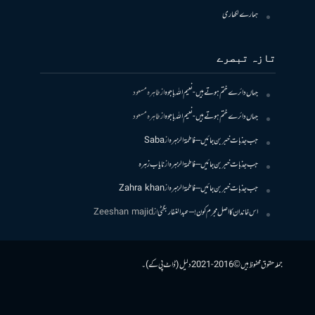
ہمارے لکھاری
تازہ تبصرے
جہاں دائرے ختم ہوتے ہیں- نعیم اللہ باجوہ
از
طاہرہ مسعود
جہاں دائرے ختم ہوتے ہیں- نعیم اللہ باجوہ
از
طاہرہ مسعود
جب جذبات خبر بن جائیں – فاطمۃالزہرہ
از
Saba
جب جذبات خبر بن جائیں – فاطمۃالزہرہ
از
نایاب زہرہ
جب جذبات خبر بن جائیں – فاطمۃالزہرہ
از
Zahra khan
اس خاندان کا اصل مجرم کون! – عبدالغفار بگٹی
از
Zeeshan majid
جملہ حقوق محفوظ ہیں © 2016-2021 دلیل (ڈاٹ پی کے)۔