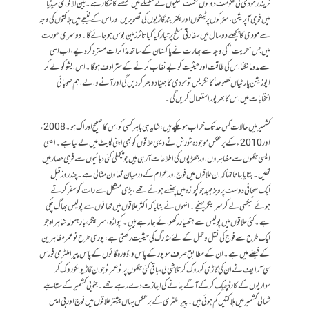
نریندر مودی کی حکومت دونوں حکمت عملیوں کے سلسلے میں مخمصے کا شکار ہے۔ بین الاقوامی میڈیا
میں فوجی آپریشن، سڑکوں پر ٹینکوں اور بکتر بند گاڑیوں کی تصویریں اور اس کے نتیجے میں ہلاکتوں کی وجہ
سے مودی کا پچھلے دوسال میں سفارتی سطح پر تیار کیا گیا تاثر زمین بوس ہو جائے گا۔ دوسری صورت
میں جس ”حریت‘‘ کی وجہ سے بھارت نے پاکستان کے ساتھ مذاکرات مسترد کردیے، اب اسی
سے مدد مانگنا اس کی طاقت اور حیثیت کو بے نقاب کرنے کے مترادف ہوگا۔ اس ایشو کو لے کر
اپوزیشن پارٹیاں خصوصاً کانگریس تو مودی کا جینا دوبھر کردیں گی اور آنے والے اہم صوبائی
انتخابات میں اس کا بھر پور استعمال کریں گی۔
کشمیر میں حالات کس حد تک خراب ہوچکے ہیں، شاید ہی باہر کسی کو اس کا صحیح ادراک ہو۔ 2008ء
اور 2010 ء کے برعکس موجودہ شورش نے دیہی علاقوں کو بھی اپنی لپیٹ میں لے لیا ہے۔ ایسی
ایسی جگہوں سے مظاہروں اور جھڑپوں کی اطلاعات آرہی ہیں جو پچھلی کئی دہائیوں سے فوجی حصار میں
تھیں۔ بتایا جاتا تھا کہ ان علاقوں میں فوج اور عوام کے درمیان تعاون مثالی ہے۔ چند روز قبل
ایک صحافی دوست پرویز مجید جو کپواڑہ میں پھنسے ہوئے تھے، بڑی مشکل سے رات کو سفر کرتے
ہوئے ٹیکسی لے کر سرینگر پہنچے۔ انہوں نے بتایا کہ اکثر علاقوں میں تھانوں سے پولیس بھاگ چکی
ہے۔ کئی علاقوں میں پولیس سے ہتھیار رکھوائے جارہے ہیں۔ کپواڑہ ، سرینگر، بارہمولہ شاہراہ جو
ایک طر ح سے فوج کی نقل و حمل کے لئے شہ رگ کی حیثیت رکھتی ہے، پوری طرح نوعمر مظاہرین
کے قبضے میں ہے۔ ان کے مطابق صرف سوپور کے پاس واڈورہ گائوں کے پاس پیرا ملٹری فورس
سی آر ایف نے ان کی گاڑی کو روک کر تلاشی لی، باقی کئی جگہوں پر نوعمر نوجوان گاڑیوںکو روک کر
سواریوں کے کارڈ چیک کرکے آگے جانے کی اجازت دے رہے تھے۔ جنوبی کشمیر کے مقابلے
شمالی کشمیر میں ہلاکتیں کم ہوئی ہیں۔ پیرا ملٹری کے برعکس یہاں بیشتر علاقوں میں فوج اور بی ایس