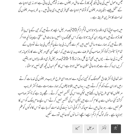
فیس وصول نہیں کی جاتی جبکہ کچھ کارڈ کے حامل مریضوں سے نہ تو فیس لی جاتی ہے اور نہ ہی ادویات
کے مکمل پیسے، جبکہ چند مریضوں کو تو تمام ادویات بھی فری میں دی جاتی ہیں۔ یہ غریب مریضوں کی
خدمت کا بہترین طریقہ ہے۔
میں جب اوپی ڈی دیکھ رہا ہوتا ہوں تو کم از کم 20 فیصد مریض ایسے ہوتے ہیں کہ جن کے پاس یا تو
کارڈ ہوتے ہیں اور یا پھر ان کو پتہ ہوتا ہے کہ اس کلینک پر انہیں رعایت مل سکتی ہے چنانچہ وہ ا کر
بتلاتے ہیں کہ ہمارے وسائل نہیں ہیں ہم سے فیس نہ لی جائے یا کم فیس لی جائے تو وہاں کے
تمام ڈسپنسزز کو ڈاکٹر صاحب کی طرف سے یہ ہدایات ہیں کہ ایسے کسی بھی مریض سے کارڈ ہو یا نہ ہو،
فیس نہ لی جائے۔ یوں میں بھی آج کل روزانہ 15- 20 فیصد مریض فری دیکھ رہا ہوں اور یقین
کریں ایسا کرنے سے جو روحانی سکون حاصل ہوتا ہے اس کا نعم البدل کچھ بھی نہیں ہو سکتا۔
اللہ تعالی ڈاکٹر طارق محمود ملک کو لمبی زندگی دے اور وہ اسی طرح غریب مریضوں کی خدمات گرتے
رہیں اور ان کے دکھ کم کرتے رہیں۔ یہاں میں بتلاتا چلوں کہ ہمارے بہت سے ڈاکٹر غریب
مریضوں کا اسی طرح خیال رکھتے ہیں لیکن وہ اس کی تشہیر نہیں کرتے۔مجھے پتہ ہے کہ ڈاکٹر صاحب
گزشتہ کئی سالوں سے یہ کام کر رہے ہیں لیکن اس کی تشہیر نہیں کرتے اس لیے عام پبلک کو اس کا
علم نہیں ہے۔ بہرحال میں نے سوچا کہ اگر کوئی انسانیت کی خدمت کر رہا ہے تو اس کا لوگوں کو علم
ہونا چاہیے۔ تاکہ لوگ کم از کم ایسے اچھے انسانوں کو دعائیں تو دے سکیں
ٹیگز
ڈاکٹر
مریض
مسیحا