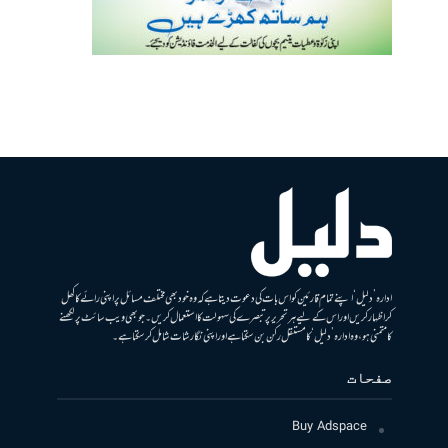
ادارہ ’دلیل‘ اپنے تمام قارئین کو اس بات کی دعوت دیتا ہے کہ وہ خود بھی مختلف مسائل پر اپنی رائے کا کھل
کر اظہار کریں اور اس کے لیے ہر تحریر پر تبصرے کی سہولت کا استعمال کریں۔ جو بھی ویب سائٹ پر لکھنے
کا متمنی ہو، وہ ادارہ ’دلیل‘ کا مستقل رکن بن سکتا ہے اور اپنی نگارشات شامل کرسکتا ہے۔
صفحات
Buy Adspace