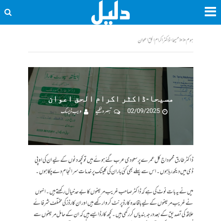
ہوم
<<
مسیحا-ڈاکٹر اکرام الحق اعوان
مسیحا-ڈاکٹر اکرام الحق اعوان
02/09/2025
تبصرہ لکھیے
ویب ڈیسک
ڈاکٹر طارق محمود اج کل عمرے پر سعودی عرب گئے ہوئے ہیں تو کچھ دنوں کے لیے ان کی او پی
ڈی میں دیکھ رہا ہوں۔ اس سے پہلے بھی کئی بار ان کی کلینک پر خدمات سر انجام دے چکا ہوں۔
میں نے یہ بات نوٹ کی ہے کہ ڈاکٹر صاحب غریب مریضوں کا بے حد خیال رکھتے ہیں۔ انہوں
نے غریب مریضوں کے لیے باقاعدہ کارڈ پرنٹ کروا رکھے ہیں اور ان کارڈز کی مختلف شرفائے
علاقہ کی تصدیق کے بعد درجہ بندیاں کر رکھی ہیں۔ کچھ کارڈ ایسے ہیں کہ ان کے حامل مریضوں سے