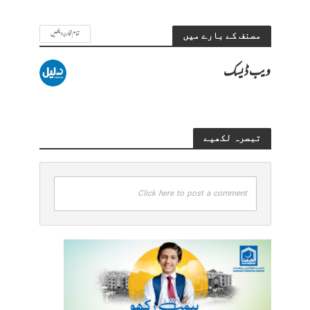
تمام تحاریر دیکھیں
مصنف کے بارے میں
ویب ڈیسک
تبصرہ لکھیے
Click here to post a comment