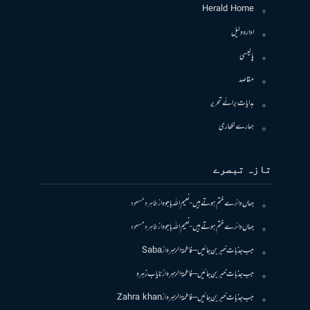
Herald Home
ادارہ دلیل
پالیسی
مقاصد
ہدایات برائے تحریر
ہمارے لکھاری
تازہ تبصرے
جہاں دائرے ختم ہوتے ہیں- نعیم اللہ باجوہ
از
طاہرہ مسعود
جہاں دائرے ختم ہوتے ہیں- نعیم اللہ باجوہ
از
طاہرہ مسعود
جب جذبات خبر بن جائیں – فاطمۃالزہرہ
از
Saba
جب جذبات خبر بن جائیں – فاطمۃالزہرہ
از
نایاب زہرہ
جب جذبات خبر بن جائیں – فاطمۃالزہرہ
از
Zahra khan