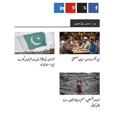
یہ بھی پڑھیں
میں فیمنسٹ ہوں – زیان مصطفیٰ
آزادی کے 78 سال بعد ہم کہاں کھڑے
ہیں؟ – تہامی نور
غزہ اور فلسطین: مسلم دنیا کا امتحان – راجا
بلال کیانی