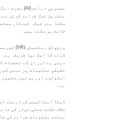
مصنوعی ذہانت 
بہترین ٹول فراہم کرتی ہے۔ 
سکتا ہے، جبکہ خودکار سسٹمز
ثابت ہو سکتے ہیں۔
ورچوئل ری
کرنے کا ایک نیا طریقہ ہے۔ 
دیتی ہے اور ان کے تعصبات کو
حقیقی تعلیمات پر مبنی کورس
اسکولوں اور یونیورسٹیوں می
ہے۔
ڈیٹا اینالیسس کے ذریعے اسل
خلاف حکمت عملی تیار کی جا 
مستند معلومات فراہم کی جا 