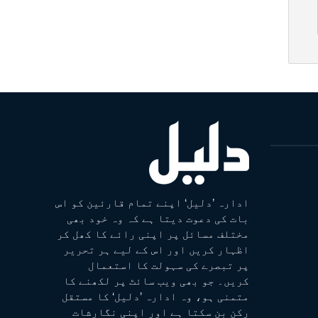
ادارہ ’دلیل‘ اپنے تمام قارئین کو اس
بات کی دعوت دیتا ہے کہ وہ خود بھی
مختلف مسائل پر اپنی رائے کا کھل کر
اظہار کریں اور اس کے لیے ہر تحریر
پر تبصرے کی سہولت کا استعمال
کریں۔ جو بھی ویب سائٹ پر لکھنے کا
متمنی ہو، وہ ادارہ ’دلیل‘ کا مستقل
رکن بن سکتا ہے اور اپنی نگارشات