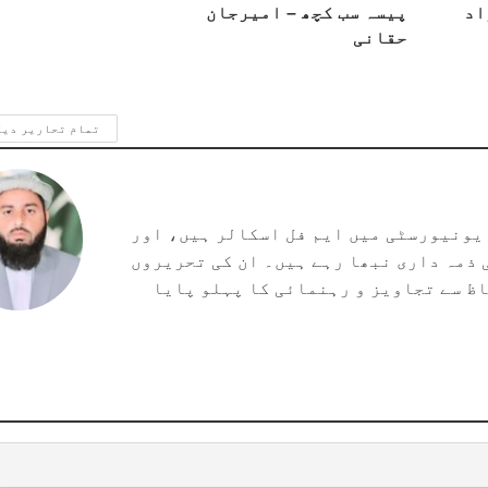
اد
پیسہ سب کچھ – امیرجان
حقانی
تمام تحاریر دی
یونیورسٹی میں ایم فل اسکالر ہیں، اور
ذمہ داری نبھا رہے ہیں۔ ان کی تحریروں
ظ سے تجاویز و رہنمائی کا پہلو پایا