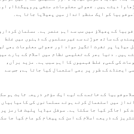
ڑھاوا دیتے ہیں۔ جھوٹی معلومات، منفی پروپیگنڈا، اور
موفوبیا کو ایک منظم انداز میں پھیلایا جاتا ہے۔
فوبیا کے پھیلاؤ میں سب سے اہم عنصر ہے۔ مسلمان کردارو
سندی کے ساتھ جوڑنے سے غیرمسلموں کے ذہنوں میں غلط
 میڈیا پر نفرت انگیز مواد اور جھوٹی معلومات بھی لو
ے ہیں۔ دنیا بھر کے تعلیمی نظام میں اسلام کے بارے میں
ات کی کمی، غلط فہمیوں کا اہم سبب ہے۔ مزید برآں،
ی ایجنڈے کے طور پر بھی استعمال کیا جاتا ہے، جس سے
اموفوبیا کے خاتمے کے لیے ایک مؤثر ذریعہ ثابت ہو سک
انداز میں استعمال کرتے ہوئے مسلمانوں کی کامیابیاں،
ت کو اجاگر کیا جا سکتا ہے۔ سوشل میڈیا پلیٹ فارمز پر
ریز کے ذریعے اسلام کے امن کے پیغام کو عام کیا جا سک