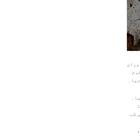
وران
کدم
تھا۔
ھا۔
ا
 کے
،