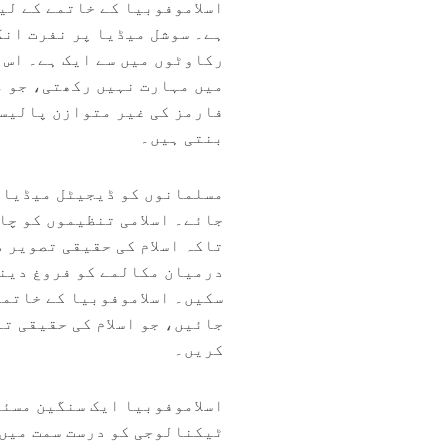
اسلاموفوبیا کے خاتمے کے لی
ہے۔ سوشل میڈیا پر نفرت انگ
رکاوٹوں میں سے ایک ہے۔ اس 
میں مہارت نہیں رکھتی، جو م
فارمز کی غیر متوازن پالیسی
بنتی ہیں۔
مسلمانوں کو ڈیجیٹل میڈیا 
جائے۔ اسلامی تنظیموں کو چا
تاکہ اسلام کی حقیقی تصویر 
درمیان مکالمے کو فروغ دینے
سکیں۔ اسلاموفوبیا کے خاتمے
جائیں، جو اسلام کی حقیقی ت
کریں۔
اسلاموفوبیا ایک سنگین مسئل
ٹیکنالوجی کو درست سمت میں 