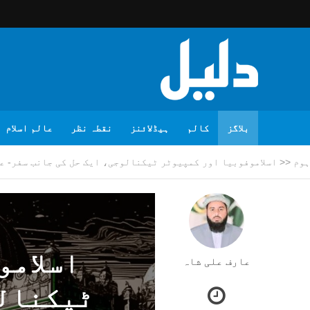
بلاگز
کالم
ہیڈلائنز
نقطہ نظر
عالم اسلام
ہوم
<<
اسلاموفوبیا اور کمپیوٹر ٹیکنالوجی، ایک حل کی جانب سفر- ع
اسلامو
عارف علی شاہ
ٹیکنالو