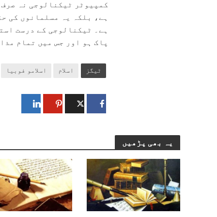
کمپیوٹر ٹیکنالوجی نہ صرف 
ہے، بلکہ یہ مسلمانوں کی حق
ہے۔ ٹیکنالوجی کے درست استع
پاک ہو اور جس میں تمام مذا
ٹیگز
اسلام
اسلامو فوبیا
یہ بھی پڑھیں