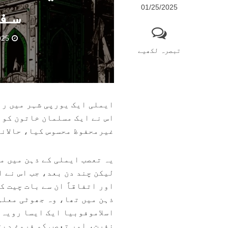
01/25/2025
سفر
025
تبصرہ لکھیے
ایملی ایک یورپی شہر میں رہ
اس نے ایک مسلمان خاتون کو 
غیرمحفوظ محسوس کیا، حالانک
یہ تعصب ایملی کے ذہن میں م
لیکن چند دن بعد، جب اس نے 
اور اتفاقاً ان سے بات چیت ک
ذہن میں تھا، وہ جھوٹی معلو
اسلاموفوبیا ایک ایسا رویہ 
نفرت، اور تعصب کو فروغ دیت