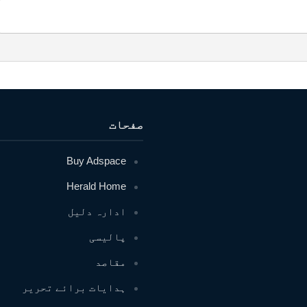
صفحات
Buy Adspace
Herald Home
ادارہ دلیل
پالیسی
مقاصد
ہدایات برائے تحریر