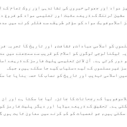
(AI) نفرت انگیز مواد اور جھوٹی خبروں کی نشاندہی اور روک تھام کے 
مشین لرننگ کے ذریعے مثبت اور تعلیمی مواد کو فروغ دی
 اسلاموفوبک مواد کو مؤثر طریقے سے فلٹر کرنے میں مدد
ئلیٹی (VR) غیرمسلموں کو اسلامی عبادات، ثقافت، اور تاریخ کا تجربہ ف
یہ ٹیکنالوجی لوگوں کو اسلام کو قریب سے سمجھنے میں مد
 دور کرتی ہے۔ آن لائن تعلیمی پلیٹ فارمز کے ذریعے اسلا
ز غیرمسلموں کے لیے دستیاب کیے جا سکتے ہیں، جبکہ
ں اسلامی تہذیب اور تاریخ کو نصاب کا حصہ بنایا جا سک
اموفوبیا کے رجحانات کا جائزہ لیا جا سکتا ہے اور ان 
سکتی ہے۔ تحقیق کے ذریعے میڈیا اور دیگر پلیٹ فارمز کو
سکتی ہیں، جو تعصبات کو کم کرنے میں معاون ثابت ہوں گ