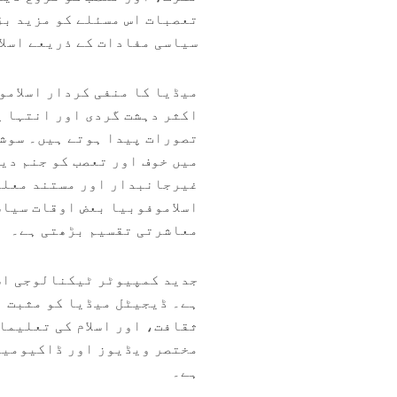
تعصبات اس مسئلے کو مزید ب
سیاسی مفادات کے ذریعے اسلا
میڈیا کا منفی کردار اسلامو
اکثر دہشت گردی اور انتہا پ
تصورات پیدا ہوتے ہیں۔ سوشل
میں خوف اور تعصب کو جنم دیت
غیرجانبدار اور مستند معلوم
اسلاموفوبیا بعض اوقات سیاس
معاشرتی تقسیم بڑھتی ہے۔
جدید کمپیوٹر ٹیکنالوجی اسل
ہے۔ ڈیجیٹل میڈیا کو مثبت 
ثقافت، اور اسلام کی تعلیما
مختصر ویڈیوز اور ڈاکیومینٹ
ہے۔