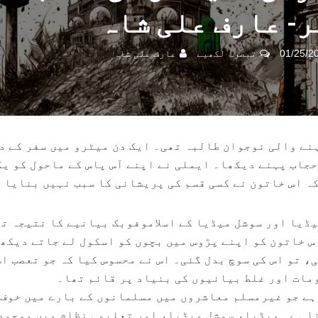
- عارف علی شاہ
01/25/2
تبصرہ لکھیے
عارف علی شاہ
نے والی نوجوان طالبہ تھی۔ ایک دن میٹرو میں سفر کے د
حجاب پہنے دیکھا۔ ایملی نے اپنے آس پاس کے ماحول کو ی
ہ اس خاتون نے کسی قسم کی پریشانی کا سبب نہیں بنایا 
یڈیا اور سوشل میڈیا کے اسلاموفوبک بیانیے کا نتیجہ ت
اس خاتون کو اپنے پڑوس میں بچوں کو اسکول لے جاتے دیکھ
ی، تو اس کی سوچ بدل گئی۔ اس نے محسوس کیا کہ جو تعصب اس
مات اور غلط بیانیوں کی بنیاد پر قائم تھا۔
ہے جو غیرمسلم معاشروں میں مسلمانوں کے بارے میں خوف
ا ہے۔ میڈیا، سوشل میڈیا، اور تعلیمی نظام میں موجود