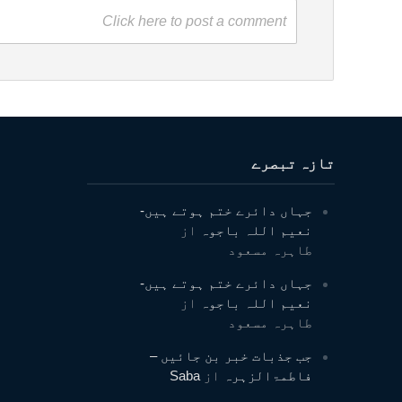
Click here to post a comment
تازہ تبصرے
جہاں دائرے ختم ہوتے ہیں-
نعیم اللہ باجوہ
از
طاہرہ مسعود
جہاں دائرے ختم ہوتے ہیں-
نعیم اللہ باجوہ
از
طاہرہ مسعود
جب جذبات خبر بن جائیں –
فاطمۃالزہرہ
از
Saba