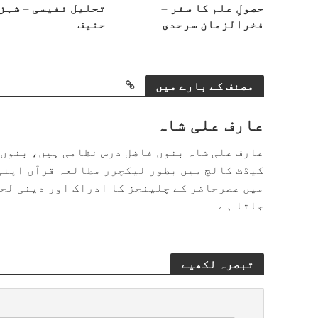
حصولِ علم کا سفر –
تحلیل نفیسی – شہز
فخرالزمان سرحدی
حنیف
مصنف کے بارے میں
عارف علی شاہ
عارف علی شاہ بنوں فاضل درس نظامی ہیں، بنوں 
کیڈٹ کالج میں بطور لیکچرر مطالعہ قرآن اپنی 
میں عصرحاضر کے چلینجز کا ادراک اور دینی لحا
جاتا ہے
تبصرہ لکھیے