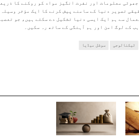
جھوٹی معلومات اور نفرت انگیز مواد کو روکنے کا ذریع
یقی تصویر دنیا کے سامنے پیش کرنے کا ایک مؤثر وسیلہ 
مال سے ہم ایک ایسی دنیا تشکیل دے سکتے ہیں، جو تعصبا
ہب کے لوگ امن اور ہم آہنگی کے ساتھ رہ سکیں۔
ٹیکنالوجی
سوشل میڈیا