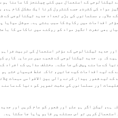
ے ٹیکنالوجی کے استعمال میں کئی چیلنجز کا سامنا ہو س
یز مواد کی کثرت، جسے کنٹرول کرنا ایک مشکل کام ہے، ب
کے علاوہ، مسلمانوں کی بڑی تعداد جدید ٹیکنالوجی کے ش
ؤثر اقدامات میں رکاوٹ کا سبب بنتی ہے۔ سوشل میڈیا پ
اں بھی نفرت انگیز مواد کو روکنے میں ناکامی کا باعث
اور جدید ٹیکنالوجی کے مؤثر استعمال کی تربیت فراہم 
ہیے کہ وہ جدید ٹیکنالوجی کے شعبے میں سرمایہ کاری کر
دنیا کے سامنے پیش کی جا سکے۔ مختلف مذاہب کے افراد کے
 کے لیے اقدامات کیے جائیں، تاکہ غلط فہمیاں ختم ہو
 کے لیے شعور بیدار کرنے والی بین الاقوامی مہمات چلائ
علیمات اور مسلمانوں کی مثبت تصویر کو دنیا کے سامنے 
ہ ہے، لیکن اگر ہم علم اور شعور کو عام کریں اور جدید
استعمال کریں تو اس مسئلے پر قابو پایا جا سکتا ہے۔