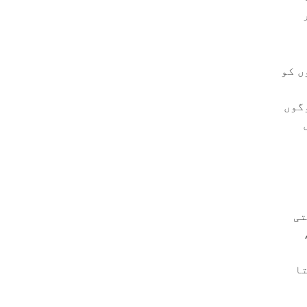
ں کو
گوں
تی
تا