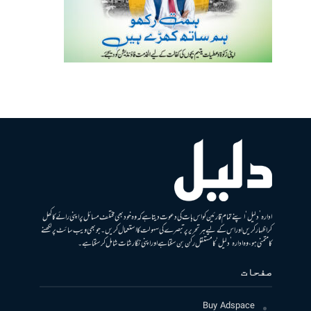
ادارہ ’دلیل‘ اپنے تمام قارئین کو اس بات کی دعوت دیتا ہے کہ وہ خود بھی مختلف مسائل پر اپنی رائے کا کھل
کر اظہار کریں اور اس کے لیے ہر تحریر پر تبصرے کی سہولت کا استعمال کریں۔ جو بھی ویب سائٹ پر لکھنے
کا متمنی ہو، وہ ادارہ ’دلیل‘ کا مستقل رکن بن سکتا ہے اور اپنی نگارشات شامل کرسکتا ہے۔
صفحات
Buy Adspace