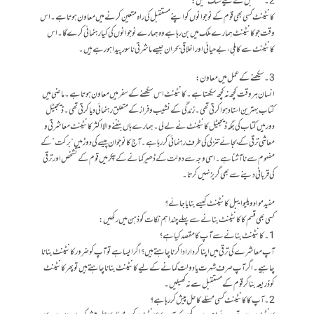
2۔ مستقبل کے لیے سنگ میل:
کانٹینٹ کسی بھی قوم کے نوجوانوں کو اپنے مستقبل کی راہ متعین کرنے میں معاون ہوتا ہے۔ اس
وقت جو کانٹینٹ ہمارے ملک میں بن رہا ہے وہ ہمارے نوجوانوں کی کیا رہنمائی کرے گا۔ اس
کانٹینٹ سے کاہلی، بے حیائی اور اخلاقی بحران جیسے ماشرتی ناسور پیدا ہورہے ہیں۔
3۔ سیکھنے کے عمل میں معاون:
انسان ہر وقت کچھ نہ کچھ سیکھتا ہے۔ کانٹینٹ اس سیکھنے کے سفر میں معاون ہوتا ہے۔ماضی میں
کتاب بہترین استاد ہوا کرتی تھی۔ زندگی کے نشیب و فراز کے متعلق رہنمائی دیا کرتی تھی۔ ڈیجیٹل
دور میں کتاب کی جگہ ڈیجیٹل کانٹینٹ نے لے لی۔ ہمارے ہاں بنننے والا اکثر کانٹینٹ معاشرتی و
معاشی ترقی کے بجائے تنزلی کی طرف رہنمائی کر رہا ہے۔ آج کا نوجوان پیسےکی دوڑ میں “برکت” کے
مفہوم سے ناآشنا ہے۔ اسی وجہ سے دولت کے ڈھیر کمانے کے چکر میں قوم کے تشخص اور ترقی
کی قربانی دینے سے بھی گریز نہیں کرتا۔
مفید مواد ویلیوایبل کانٹینٹ کیسے بنایا جائے؟
کسی بھی قسم کا کانٹینٹ بنانے سے پہلے چند اہم نکات کو ذہن میں رکھیں:
1۔ کانٹینٹ بنانے سے آپ کا مقصد کیا ہے؟
آپ معاشرے کی ترقی میں اپنا کردار ادا کرنا چاہتے ہیں؟ اگر ایسا ہے تو آپ کو ضرور کانٹینٹ بنانا
چاہیے۔ اگر آپ صرف شہرت یا دولت کمانے کے لیے کانٹینٹ بنانا چاہتے ہیں تو پھر کانٹینٹ
کو ذریعہ بنا کر قوم کے مستقبل سے نہ کھیلیں۔
2۔ آپ کا کانٹینٹ کسی مسئلے کا حل پیش کر رہا ہے؟