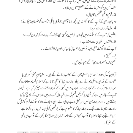
کانٹینٹ بناتے ہوئے ذہن میں رکھیں کہ آپ کا کانٹینٹ کسی مسئلے کا حل پیش کر رہا ہو یا پھراس کا
مقصد کسی چیز کو بہتر بنانے کے متعلق آگاہی دینا ہو۔
3۔ قومی و ملکی تشخص کا خیال:
دھیان رکھیں کہ آپ کے کانٹینٹ میں کچھ ایسا تو نہیں جو قومی یا ملکی شناخت کو نقصان پہنچائے؟
4۔دل آزاری سے گریز:
دیکھیں کہ آپ کے کانٹینٹ میں کچھ ایسا تو نہیں جو کسی بھی طبقے کے جذبات کو مجروح کرے؟
5۔ اشتعال انگیزی سے اجتناب:
آپ کے کانٹینٹ میںکچھ ایسا تو نہیں جو نفسیاتی یا سیاسی طور پر بُرا اثر ڈالے۔۔
7۔ تحقیق:
تحقیق شدہ معلومات ہی آگے پہنچائی جائیں۔
قرآن پاک کی سورہ “النور” میں “استیذان” کے آداب بتائے گئے ہیں۔ استیذان یعنی “گھر میں یا
خلوت کے جگہ میں داخل ہونے سے پہلے اجازت لینے” کا حکم بتاتا ہے کہ اسلام گھریلو معاملات کو
سربازار عام کرنے کے خلاف ہے۔ احادیث میں کسی کے گھر جھانکنے سے منع کیا گیا ہے۔ فیصلہ
آپ کے ہاتھ میں ہے کہ فیملی ویلاگرز کس قسم کی حدود کو پامال کر رہے ہیں اور اس کے نتائج کیا کیا
ہوسکتے ہیں۔ اور صرف یہی نہیں، ہر فحش و بےحیائی و بےدینی پھیلانے والاکانٹینٹ قوم کو ترقی کی
راہ سے ہٹا دیتا ہے۔ ایک حدیث مبارکہ کا مفہوم ہے کہ جو شخص کوئی اچھا طریقہ ایجاد کرتا ہے
اس طریقے پر چلنے والوں کا ثواب بھی اس کے نامہ اعمال میں درج ہوگا( ان کے ثواب میں کمی
کے بغیر)۔