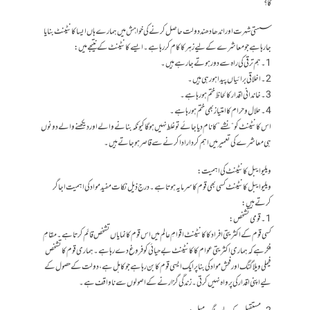
گا؟
سستی شہرت اور اندھا دھند دولت حاصل کرنے کی خواہش میں ہمارے ہاں ایسا کانٹینٹ بنایا
جا رہا ہے جو معاشرے کے لیے زہر کا کام کررہا ہے۔ ایسے کانٹینٹ کے نتیجے میں:
1۔ ہم ترقی کی راہ سے دور ہوتے جا رہے ہیں۔
2۔ اخلاقی برائیاں پیدا ہو رہی ہیں۔
3۔ خاندانی اقدار کا لحاظ ختم ہو رہا ہے۔
4۔ حلال وحرام کا امتیاز بھی ختم ہو رہا ہے۔
اس کانٹینٹ کو “نشے” کا نام دیا جائے تو غلط نہیں ہو گا کیونکہ بنانے والے اور دیکھنے والے دونوں
ہی معاشرے کی تعمیر میں اہم کردار ادا کرنے سے قاصر ہو جاتے ہیں۔
ویلیوایبل کانٹینٹ کی اہمیت:
ویلیوایبل کانٹینٹ کسی بھی قوم کا سرمایہ ہوتا ہے۔ درج ذیل نکات مفید مواد کی اہمیت اجاگر
کرتے ہیں:
1۔ قومی تشخص:
کسی قوم کے اکثریتی افراد کا کانٹینٹ اقوامِ عالم میں اس قوم کا نمایاں تشخص قائم کرتا ہے۔ مقامِ
فکر ہے کہ ہماری اکثریتی عوام کا کانٹینٹ بے حیائی کو فروغ دے رہا ہے۔ ہماری قوم کا تشخص
فیملی ویلاگنگ اور فحش مواد کی بنا پر ایک ایسی قوم کا بن رہا ہے جو کاہل ہے، دولت کے حصول کے
لیے اپنی اقدار کی پرواہ نہیں کرتی۔ زندگی گزارنے کے اصولوں سے ناواقف ہے۔