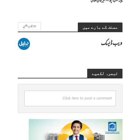
پیسہ سب کچھ – امیرجان حقانی
تمام تحاریر دیکھیں
مصنف کے بارے میں
ویب ڈیسک
تبصرہ لکھیے
Click here to post a comment