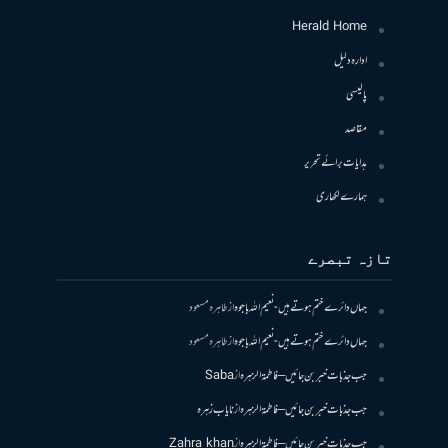
Herald Home
ادارہ دلیل
پالیسی
مقاصد
ہدایات برائے تحریر
ہمارے لکھاری
تازہ تبصرے
جہاں دائرے ختم ہوتے ہیں- نعیم اللہ باجوہ
از
طاہرہ مسعود
جہاں دائرے ختم ہوتے ہیں- نعیم اللہ باجوہ
از
طاہرہ مسعود
جب جذبات خبر بن جائیں – فاطمۃالزہرہ
از
Saba
جب جذبات خبر بن جائیں – فاطمۃالزہرہ
از
نایاب زہرہ
جب جذبات خبر بن جائیں – فاطمۃالزہرہ
از
Zahra khan