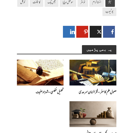
ٹیگز
انسٹاگرام
ٹوئٹر
سوشل میڈیا
فیس بک
کانٹینٹ
گوگل
یوٹیوب
یہ بھی پڑھیں
حصولِ علم کا سفر – فخرالزمان سرحدی
تحلیل نفیسی – شہزاد حنیف