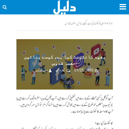
ہوم
<<
مفید کانٹینٹ کیا ہے، کیسے بنائیں -حفصہ قدوس
مفید کانٹینٹ کیا ہے، کیسے بنائیں
-حفصہ قدوس
01/25/2025
تبصرہ لکھیے
ویب ڈیسک
آپ گوگل پر کسی مسئلے کے بارے میں تحقیق کر رہے ہیں، آپ فیس بک پر اسکرولنگ کر رہے ہیں یا
یوٹیوب پر مطلوبہ موضوع کے بارے میں تلاش کر رہے ہیں یا انسٹاگرام، ٹوئٹر پر سرگرداں ہیں۔
آپ کا واسطہ کانٹینٹ سے پڑ رہا ہوتا ہے۔
کانٹینٹ کیا ہے؟