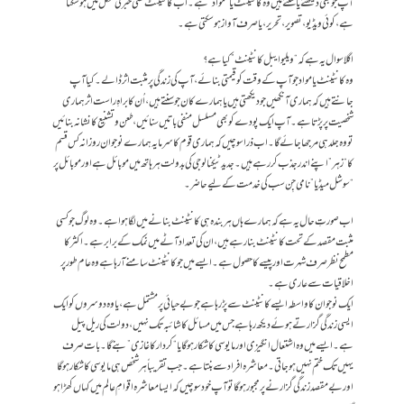
آپ جو بھی دیکھتے یا سنتے ہیں وہ کانٹینٹ یا “مواد” ہے۔ اب کانٹینٹ کسی خبر کی شکل میں ہو سکتا
ہے، کوئی ویڈیو ، تصویر، تحریر، یا صرف آواز ہو سکتی ہے۔
اگلا سوال یہ ہے کہ “ویلیوایبل کانٹینٹ” کیا ہے؟
وہ کانٹینٹ یا مواد جو آپ کے وقت کو قیمتی بنائے، آپ کی زندگی پر مثبت اثر ڈالے۔ کیا آپ
جانتے ہیں کہ ہماری آنکھیں جو دیکھتی ہیں یا ہمارے کان جو سنتے ہیں، اُن کا براہِ راست اثر ہماری
شخصیت پر پڑتا ہے۔ آپ ایک پودے کو بھی مسلسل منفی باتیں سنائیں، طعن وتشنیع کا نشانہ بنائیں
تو وہ جلد ہی مرجھا جائے گا۔ اب ذرا سوچیں کہ ہماری قوم کا سرمایہ ہمارے نوجوان روزانہ کس قسم
کا “زہر” اپنے اندر جذب کر رہے ہیں۔ جدید ٹیکنالوجی کی بدولت ہر ہاتھ میں موبائل ہے اور موبائل پر
“سوشل میڈیا” نامی جِن سب کی خدمت کے لیے حاضر۔
اب صورتِ حال یہ ہے کہ ہمارے ہاں ہر بندہ ہی کانٹینٹ بنانے میں لگا ہوا ہے۔ وہ لوگ جو کسی
مثبت مقصد کے تحت کانٹینٹ بنا رہے ہیں، ان کی تعداد آٹے میں نمک کے برابر ہے۔ اکثر کا
مطمح نظر صرف شہرت اور پیسے کا حصول ہے۔ ایسے میں جو کانٹینٹ سامنے آرہا ہے وہ عام طور پر
اخلاقیات سے عاری ہے۔
ایک نوجوان کا واسطہ ایسے کانٹینٹ سے پڑ رہا ہے جو بے حیائی پر مشتمل ہے، یا وہ دوسروں کو ایک
ایسی زندگی گزارتے ہوئے دیکھ رہا ہے جس میں مسائل کا شائبہ تک نہیں، دولت کی ریل پیل
ہے۔ ایسے میں وہ اشتعال انگیزی اور مایوسی کا شکار ہو گا یا “کردار کا غازی” بنے گا۔ بات صرف
یہیں تک ختم نہیں ہو جاتی۔ معاشرہ افراد سے بنتا ہے۔ جب تقریباً ہر شخص ہی مایوسی کا شکار ہو گا
اور بے مقصد زندگی گزارنے پر مجبور ہو گا تو آپ خود سوچیں کہ ایسا معاشرہ اقوامِ عالم میں کہاں کھڑا ہو