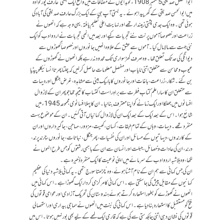
ابوالفضل صدیقی 5 ستمبر 1908ء کو بدایوں کے مضافات میں واقع ایک بستی ’عارف پور نوادہ‘
میں ابوالحسن صدیقی کے گھر پیدا ہوئے۔ یہ بستی آپ ہی کے ایک بزرگ عارف صدیقی کی آباد کی
ہوئی تھی۔ وہ ایک جدی پشتی زمیندار تھے اور نہایت اعلیٰ تعلیم یافتہ. یہی وجہ ہے کہ انھوں نے
زراعت اور خصوصاً آموں پر نت نئے تجربات کیے اور بعد میں انھی تجربات نے اردو ادب کو ایک
نئی جہت سے مالامال کیا۔ آموں سے عشق کے علاوہ انھیں جانوروں اور خصوصاً گھوڑوں سے
دیوانگی کی حد تک تعلق تھا۔ وہ صرف گھڑ سواری تک محدود نہ رہے بلکہ انھوں نے گھوڑوں کے
عیوب و محاسن سے متعلق اتنی نایاب اور مفصل معلومات حاصل کر لیں کہ چلتا پھرتا انسائیکلو پیڈیا
بن گئے۔ شکار، زراعت، باغات اور جانوروں کا باریک بینی سے مشاہدہ، غرض جنگل اور دیہات
سے متعلق ان کا سارا علم کتابِ فطرت سے براہِ راست اکتساب کا نتیجہ تھا جو پھر ان کے لازوال
افسانوں میں جھلکا اور ایک زمانے کو اپنا معترف بنا لیا۔ ان کا پہلا افسانوی مجموعہ 1945ءمیں
شائع ہوا۔ اس کے بعد ایک کے بعد ایک ان کی لازوال کہانیاں آتی گئیں۔ ان کے موضوع بہت
منفرد تھے۔ دیہات، وہاں کے تمام طبقات، کسان، کھیت، مزدور، مہاجن، جاگیرداروں اور ان
کے کارندوں، دیہاتیوں کے مسائل اور ان کی نفسیات، پھر جنگل، نباتات، جانوروں، چرند پرند،
درند، ان کی عادات و خصائل، جبلت اور انسان سے ان کے باہمی رشتوں کو جس طرح انہوں نے
لکھا، وہ بلاشبہ اردو ادب کے سرمائے میں اپنی نوعیت کا ایک منفرد ذخیرہ ہے۔
ان کی جس کہانی سے ہم ان کے نام آشنا ہوئے، وہ ’چڑھتا سورج‘ تھی۔ یہ کہانی بلاشبہ دنیا کی عظیم
کہانیوں کے مقابل پیش کی جا سکتی ہے۔ اس کہانی کا مرکزی کردار ایک گھوڑا ہے۔ اس کہانی میں
انھوں نے گھوڑے کو بطور استعارہ کرتے ہوئے ہندوستان کی تحریک آزادی اور عوامی قوتوں کی
فتح کو مستقبل کا استعارہ بنا دیا ہے۔ اس کہانی کی بُنت میں انھوں نے سماجی بیداری اور استحصالی
قوتوں کی نشان دہی اتنی چابکدستی سے کی ہے کہ قاری ایک لمحے کے لیے بھی بور نہیں ہوتا۔ اس میں