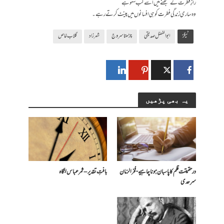
رازِ فطرت کے سمجھنے میں اسے کب سہو ہے
وہ ساری زندگی فطرت کو ہی افسانوں میں پینٹ کرتے رہے۔
ٹیگز
ابوالفضل صدیقی
چڑھتا سروج
شہرزاد
گلاب خاص
یہ بھی پڑھیں
درحقیقت قلم کا پاسبان ہونا چاہیے- فخرالزمان
بافتِ تقدیر – ثمر عباس لنگاہ
سرحدی