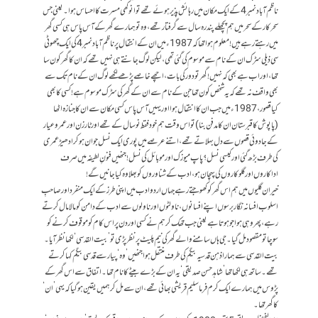
ناظم آباد نمبر 4 کے ایک مکان میں رہائش پذیر ہوئے تھے تو انوکھی مسرت کا احساس ہوا۔ یعنی جس
سحرکار کے سحر میں ہم پچھلے پندرہ سال سے گرفتار تھے، وہ تو ہمارے گھر کے آس پاس ہی کسی گھر
میں رہتے رہے ہیں! معلوم ہوا تھا کہ 1987ء میں ان کے انتقال پر ناظم آباد نمبر 4 کی ایک چھوٹی
سی ذیلی سڑک ان کے نام سے موسوم کی گئی تھی، لیکن لوگ جانتے ہی نہیں تھے کہ ان کا گھر کون سا
تھا، اور اب ہے بھی کہ نہیں! گھر تو دور کی بات، اچھے خاصے پڑھے لکھے لوگ ان کے نام تک سے
بھی واقف نہ تھے کہ یہ شخص کون تھا جن کے نام سے ان کے گھر کی سڑک موسوم ہے! کسی کا بھی
کیا قصور، 1987ء میں جب ان کا انتقال ہوا اور یہیں آس پاس کسی مکان سے ان کا جنازہ اٹھا
(پاپوش کا قبرستان ان کا مدفن بنا) تو اس وقت ہم خود فقط نو سال کے تھے اور ٹارزن اور عمروعیار
کے جادوئی قصوں سے دل بہلاتے تھے، اتنے عرصے میں پوری ایک نسل جوان ہو کر ادھیڑ عمری
کی طرف بڑھ گئی اور کیسی نسل؟ پاپ میوزک اور موبائل کی نسل! جنھیں فنونِ لطیفہ میں صرف
اداکاروں اور گلوکاروں کی پہچان ہو، ادب کے شناوروں کو بھلا وہ کیا جانیں گے!
خیر ان گلیوں میں ہم اس گھر کو کھوجتے رہے جہاں اردو ادب میں اپنی طرز کے ایک منفرد اور صاحبِ
اسلوب افسانہ نگار برسوں اپنے افسانوں، ناولٹوں اور ناولوں سے ادب کے دامن کو مالامال کرتے
رہے، پھر وہی ہوا جو ہوتا ہے یعنی جب تھک کر ہم نے کسی اور دن پر اس کام کو موقوف کرنے کو
سوچا تو مقصود مل گیا۔ جی ہاں سامنے والے گھر کی نیم پلیٹ پر نظر پڑی تو ’بیت القدسی‘ لکھا نظر آیا۔
بیت القدسی سے ہمارا ذہن قدسیہ بیگم کی طرف منتقل ہوا جنھیں’وہ‘ پیار سے قدسی بیگم کہا کرتے
تھے۔ ساتھ ہی لکھا تھا’ شاہد حسن صدیقی‘ یہ ان کے بڑے بیٹے کا نام تھا۔ اتفاق سے اس گھر کے
پڑوس میں ہمارے ایک کرم فرما سلیم قریشی بھائی تھے، ان سے مل کر ہمیں یقین ہو گیا کہ یہی’ ان‘
کا گھر تھا۔