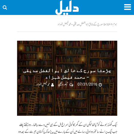
ہوم
<<
چڑھتا سورج کے خالق ابوالفضل صدیقی – محمد فیصل شہزاد
چڑھتا سورج کے خالق ابوالفضل صدیقی
– محمد فیصل شہزاد
07/31/2016
تبصرہ لکھیے
محمد فیصل شہزاد
ایک گھنٹہ ہونے کو آیا تھا لیکن ان کے گھر کا کوئی سراغ مل کے ہی نہیں دے رہا تھا۔ دو ہفتے پہلے
جب ایک پرانے سالخوردہ ادبی رسالے میں اُن کے بارے میں یہ پڑھا کہ پاکستان ہجرت کے بعد وہ