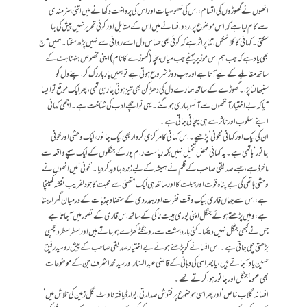
انھوں نے گھوڑوں کی اقسام، اس کی خصوصیات اور اس کی پرداخت دکھانے میں اتنی ہنرمندی
سے کام لیا ہے کہ اس موضوع پر اردو افسانے میں اس کے مقابل اور کوئی تحریر نہیں پیش کی جا
سکتی۔ کہانی کا کلائمکس اتنا پراثر ہے کہ کوئی بھی حساس دل اسے روانی سے نہیں پڑھ سکتا۔ ہمیں آج
بھی یاد ہے کہ جب ہم اس موڑ پر پہنچے جب میاں بچّہ (گھوڑے کا نام) اپنی مخصوص ہنہناہٹ کے
ساتھ مقابلے کے لیے آتا ہے اور جب دوڑ شروع ہوتی ہے تو ہمیں بار بار رک کر اپنے دل کو
سنبھالنا پڑا۔ گھوڑے کے ساتھ ہمارے دل کی دھڑکن بھی تیز ہوتی جا رہی تھی، پھر ایک موقع تو ایسا
آیا کہ بےاختیار آنکھوں سے آنسو جاری ہو گئے۔ یہی تو اچھے ادب کی شناخت ہے۔ اچھی کہانی
اپنے اسلوب اور تاثر سے ہی پہچانی جاتی ہے۔
ان کی ایک اور کہانی ’خونی‘ پڑھیے۔اس کہانی کا مرکزی کردار بھی ایک جانور، ایک وحشی اور خونی
جانور‘ ہاتھی ہے۔ یہ کہانی محض تخیل نہیں بلکہ ریاست رام پور کے جنگلوں کے ایک سچے واقعہ سے
ماخوذ ہے، جسے صدیقی صاحب کے قلم نے ہمیشہ کے لیے زندہ جاوید کر دیا۔ ’خونی‘ میں انھوں نے
وحشی ہاتھی کی بے پناہ قوت اور جبلت کا اور ساتھ ہی ایک ہتھنی سے محبت کا جو دلفریب نقشہ کھینچا
ہے، اس سے جہاں قاری بیک وقت نفرت اور ہمدردی کے متضاد جذبات کے درمیان گھرا رہتا
ہے، وہیں پڑھتے ہوئے جنگل اپنی پوری ہیبت ناکی کے ساتھ اس قاری کے تصور میں آجاتا ہے
جس نے کبھی جنگل نہیں دیکھا۔ کئی بار دہشت سے رونگٹے کھڑے ہو جاتے ہیں اور سطر سطر دلچسپی
بڑھتی چلی جاتی ہے۔ اس افسانے کو پڑھتے ہوئے بےاختیار صدیقی صاحب کے پیش رو سید رفیق
حسین یاد آ جاتے ہیں، یا پھر اسی کی دہائی کے قاضی عبدالستار اور سید محمد اشرف جن کے موضوعات
بھی عموماً جنگل اور جانور ہوا کرتے تھے۔
افسانہ’ گلاب خاص‘ اور پھر اسی موضوع پر نقوش صدارتی ایوارڈ یافتہ ناولٹ’ گل زمین کی تلاش میں‘