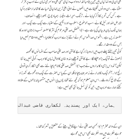
بھی ان کی وہ کہانیاں ہیں جن پر بلامبالغہ اردو ادب دنیا کی کسی بھی دوسری زبان کے ادب پر فخر کر
سکتا ہے۔ان دونوں تخلیقات میں انھوں نے اپنی اعلیٰ ترین جمالیاتی حسیات کاشاندار مظاہرہ کیا
ہے۔ کس کس تحریر کا ذکر کیا جائے۔ ترنگ، میراث، دفینہ، بھیا دیوج، بھورا چلیے، انصاف،
الارض اللہ اور نیل گائے، سب موضوع، اسلوب اور دلچسپی کے اعتبار سے ایک سے ایک، اور
جہاں تک زبان وبیان کی بات ہے، ابوالفضل صدیقی مرحوم کی نثر کا سلسلہ نسب دبستانِ اودھ کا
سلسلہ زریں ہے۔ افسوس صد افسوس ہم نے اتنے بڑے ادیب کو بھلا دیا، انھیں وہ مقام نہیں دیا
جس کے وہ حقدار تھے۔
کوئی تین ہفتے پہلے جب میں اردو بازار گیا جے کانتن اور صدیقی صاحب کے افسانوں کا مجموعہ
ڈھونڈنے تو ایک بڑا دھچکا لگا، جے کانتن تو چلیے ہندوستان کا تامل زبان کا ادیب، کوئی نہیں جانتا
لیکن آٹھ دس بڑی دکانداروں نے جب ابوالفضل صدیقی کا نام پہچاننے سے بھی انکار کر دیا تو دلی
رنج ہوا۔ آخر ایک دکاندار نے نہ صرف پہچانا بلکہ ان کے پاس حضرت کے ایک دو مجموعے’ شہرزاد ‘
کے شائع کردہ ملے۔ اس دن معلوم ہوا کہ کچھ نئے لکھاریوں یا پرانوں میں مشہورچند ناموں کے علاوہ
کتنے ہمارے ادیب ہیں، جن کو نئی نسل جانتی بھی نہیں ہے!
ہمارے ایک اور پسندیدہ لکھاری قاضی عبدالستار صا

ان کے والد محترم ابوالحسن صدیقی نے اپنے قابل بیٹے کے متعلق یہ شعر کہا تھا ؎
حو ہے فطرت میں وہ، فطرت بھی اس میں محو ہے