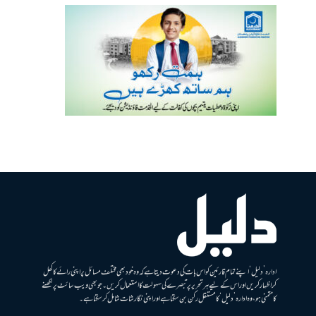
ادارہ ’دلیل‘ اپنے تمام قارئین کو اس بات کی دعوت دیتا ہے کہ وہ خود بھی مختلف مسائل پر اپنی رائے کا کھل
کر اظہار کریں اور اس کے لیے ہر تحریر پر تبصرے کی سہولت کا استعمال کریں۔ جو بھی ویب سائٹ پر لکھنے
کا متمنی ہو، وہ ادارہ ’دلیل‘ کا مستقل رکن بن سکتا ہے اور اپنی نگارشات شامل کرسکتا ہے۔