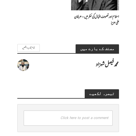
اسلام اور تصوف اقبال کی نظر میں – عرفان
علی عزیز
تمام تحاریر دیکھیں
مصنف کے بارے میں
محمد فیصل شہزاد
تبصرہ لکھیے
Click here to post a comment