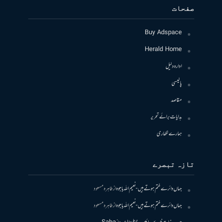
صفحات
Buy Adspace
Herald Home
ادارہ دلیل
پالیسی
مقاصد
ہدایات برائے تحریر
ہمارے لکھاری
تازہ تبصرے
جہاں دائرے ختم ہوتے ہیں- نعیم اللہ باجوہ
از
طاہرہ مسعود
جہاں دائرے ختم ہوتے ہیں- نعیم اللہ باجوہ
از
طاہرہ مسعود