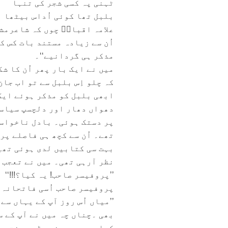
ٹہنی پہ کسی شجر کی تنہا
بلبل تھا کوئی اُداس بیٹھا
علامہ اقبالؔ چوں کہ شاعرمش
اُن سے زیادہ مستند بات کس کی
مذکر ہی گردانیے‘‘۔
میں نے ایک بار پھر اُن کا ش
کہ چلو اِس بلبل سے تو اب جا
ابھی بلبل کو مذکر ہوئے ایک
دھواں دھار اور دلچسپ سیاسی
پر دستک ہوئی۔ بادل ناخواست
تھے۔ اُن سے کچھ ہی فاصلے پر
بہت سی کتابیں لدی ہوئی تھی
نظر آرہی تھی۔ میں نے تعجب 
’’پروفیسر صاحب! یہ کیا؟!!!‘‘
پروفیسر صاحب اُسی فاتحانہ 
’’میاں اُس روز آپ کے یہاں 
بھی ۔چناں چہ میں نے آپ کے 
کیا۔ سو،میں نے بڑی محنت سے 