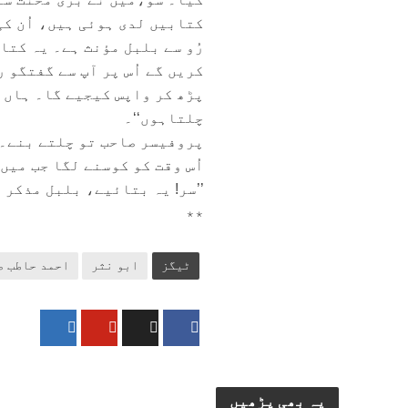
کتابیں لدی ہوئی ہیں، اُن کی
رُو سے بلبل مؤنث ہے۔ یہ کت
کریں گے اُس پر آپ سے گفتگو
پڑھ کر واپس کیجیے گا۔ ہاں ا
چلتاہوں‘‘۔
پروفیسر صاحب تو چلتے بنے۔ 
اُس وقت کو کوسنے لگا جب میں
’’سر! یہ بتائیے، بلبل مذکر ہ
٭٭
ٹیگز
ابو نثر
احمد حاطب ص
یہ بھی پڑھیں