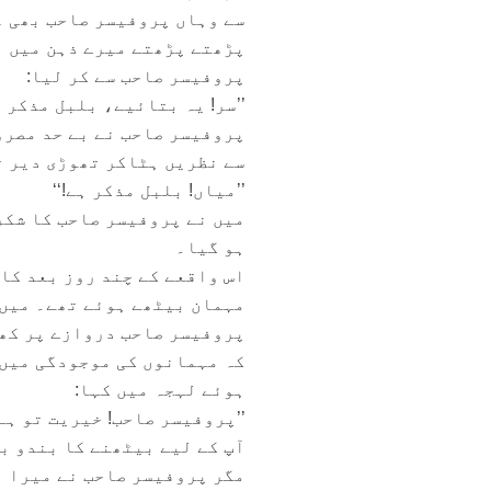
سے وہاں پروفیسر صاحب بھی غ
پڑھتے پڑھتے میرے ذہن میں ا
پروفیسر صاحب سے کر لیا:
’’سر! یہ بتائیے، بلبل مذکر ہ
پروفیسر صاحب نے بے حد مصرو
سے نظریں ہٹاکر تھوڑی دیر ت
’’میاں! بلبل مذکر ہے!‘‘
میں نے پروفیسر صاحب کا شکر
ہو گیا۔
اس واقعے کے چند روز بعد کا
مہمان بیٹھے ہوئے تھے۔ میں ا
پروفیسر صاحب دروازے پر کھڑ
کہ مہمانوں کی موجودگی میں 
ہوئے لہجہ میں کہا:
’’پروفیسر صاحب! خیریت تو ہے
آپ کے لیے بیٹھنے کا بندو ب
مگر پروفیسر صاحب نے میرا ب