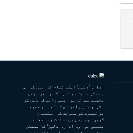
ادارہ ’دلیل‘ اپنے تمام قارئین کو اس
بات کی دعوت دیتا ہے کہ وہ خود بھی
مختلف مسائل پر اپنی رائے کا کھل کر
اظہار کریں اور اس کے لیے ہر تحریر
پر تبصرے کی سہولت کا استعمال
کریں۔ جو بھی ویب سائٹ پر لکھنے کا
متمنی ہو، وہ ادارہ ’دلیل‘ کا مستقل
رکن بن سکتا ہے اور اپنی نگارشات