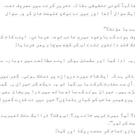
الباً کوئی تحقیقی مقالہ تحریر کرنے میں مصروف تھے۔
یک سوال اُٹھا اور میں نے موقع غنیمت جان کر وہ سوال
ے یا مؤنث؟‘‘
ف ہونے کے باوجود میری جانب توجہ فرمائی۔ اپنے کام کی
ک قلم دانتوں تلے داب کر کچھ سوچا، پھر فرمایا:
یہ ادا کیا اور مطمئن ہوکر اپنے مطالعے میں دوبارہ م
 ذکر ہے کہ ایک شام میرے دروازے پر دستک ہوئی۔ گھر میں 
ُن سے معذرت کرکے باہر گیا تو یہ دیکھ کر حیران رہ گیا
ے ہیں۔ حیران ہونے کے ساتھ ساتھ میں ذرا پریشان بھی 
پروفیسر صاحب کو کہاں بٹھاؤں؟ خیر میں نے قدرے گھبرا
؟ آپ؟ میرے غریب خانے پر؟ اس وقت؟ ذراایک منٹ ٹھہریے،
ست کرلوں‘‘۔
ازو تھام کر مجھے روکا اور کہا: