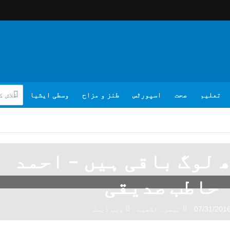
تعلیم
صحت
اسپورٹس
طنز و مزاح
وسطی ایشیا
 لوگ باقی ہیں – احمد
حاطب صدیقی
07/31/201
تبصرہ لکھیے
ویب ڈیسک