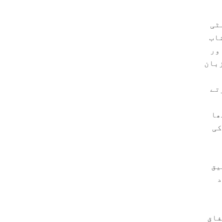
ٹی
ناب
ور
زبان
تے
ھا
کی
یق
د
فاق