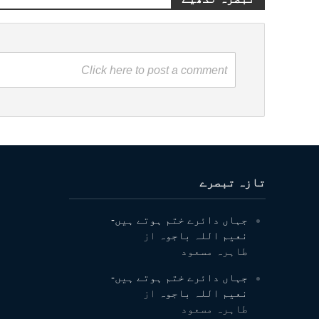
Click here to post a comment
تازہ تبصرے
جہاں دائرے ختم ہوتے ہیں-
نعیم اللہ باجوہ
از
طاہرہ مسعود
جہاں دائرے ختم ہوتے ہیں-
نعیم اللہ باجوہ
از
طاہرہ مسعود