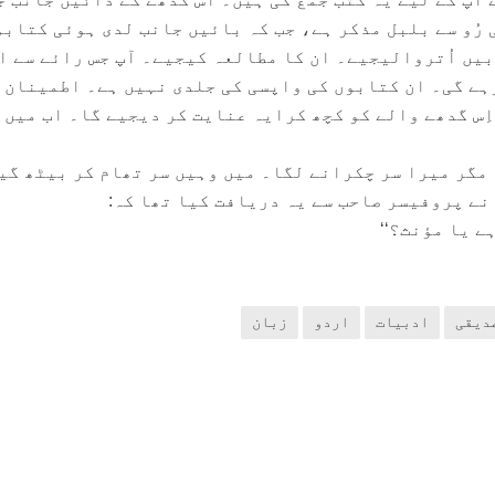
 رُو سے بلبل مذکر ہے، جب کہ بائیں جانب لدی ہوئی کتابو
ابیں اُتروالیجیے۔ ان کا مطالعہ کیجیے۔ آپ جس رائے سے 
 رہے گی۔ ان کتابوں کی واپسی کی جلدی نہیں ہے۔ اطمینان 
ِس گدھے والے کو کچھ کرایہ عنایت کر دیجیے گا۔ اب میں
مگر میرا سر چکرانے لگا۔ میں وہیں سر تھام کر بیٹھ گی
 نے پروفیسر صاحب سے یہ دریافت کیا تھا کہ:
ے یا مؤنث؟‘‘
دیقی
ادبیات
اردو
زبان