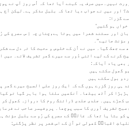
ورت نہیں۔میں صرف یہ کہنے آیا تھا کہ اُس روز آپ نے پوچ
ث؟ اور میں نے جواب دیا تھا کہ بلبل مذکر ہے۔لیکن آج ہ
ے گزرا:
خواں ہو گئیں‘
ان اور مستند شعرا میں ہوتا ہے،چناں چہ اِ س مصرع کی رُ
 مؤنث جانیے‘‘۔
 سے جھک گیا۔ میں نے اُن کے خلوص و محبت کا تہِ دل سے شکر
ح کرنے کے لیے اتنی دُور سے میرے گھر تشریف لائے۔ میں ا
بھی یاد آیاکہ:
بو گھول سکتے ہیں
ردو بول سکتے ہیں
د ہی روز گزرے ہوں گے کہ ایک روز علی الصبح میرے گھر پ
ڑبڑا کر اُٹھ بیٹھا۔ آنکھیں ملتا ہوا باہر گیا تو کیا
 کھڑے ہیں۔ جلدی جلدی ڈرائنگ روم کا دروازہ کھول کر
 صبح تشریف آوری کا سبب پوچھا۔ پروفیسر صاحب نے فرمای
پ کو بتا یا تھا کہ غالبؔ کے مصرع کی رُو سے بلبل مؤنث ہ
لیاتِ اقبالؔ کھولی تو اُن کے اس شعر پر نظر پڑگئی: