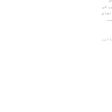
ں کی
اتفاق
سے
ااور