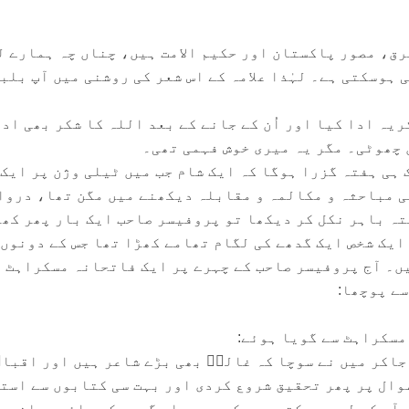
رق، مصور پاکستان اور حکیم الامت ہیں، چناں چہ ہمارے ل
 ہوسکتی ہے۔ لہٰذا علامہ کے اس شعر کی روشنی میں آپ بلب
کریہ ادا کیا اور اُن کے جانے کے بعد اللہ کا شکر بھی اد
ن چھوٹی۔ مگر یہ میری خوش فہمی تھی۔
 ہی ہفتہ گزرا ہوگا کہ ایک شام جب میں ٹیلی وژن پر ایک
 مباحثہ و مکالمہ و مقابلہ دیکھنے میں مگن تھا، دروا
ہ باہر نکل کر دیکھا تو پروفیسر صاحب ایک بار پھر کھ
 ایک شخص ایک گدھے کی لگام تھامے کھڑا تھا جس کے دونوں
ں۔ آج پروفیسر صاحب کے چہرے پر ایک فاتحانہ مسکراہٹ 
سے پوچھا:
مسکراہٹ سے گویا ہوئے:
سے جاکر میں نے سوچا کہ غالبؔ بھی بڑے شاعر ہیں اور اقبا
سوال پر پھر تحقیق شروع کردی اور بہت سی کتابوں سے است
آپ کے لیے یہ کتب جمع کی ہیں۔ اس گدھے کے دائیں جانب ج