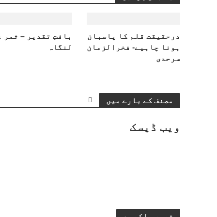
درحقیقت قلم کا پاسبان
بافتِ تقدیر – ثمر 
ہونا چاہیے- فخرالزمان
لنگاہ
سرحدی
مصنف کے بارے میں
ویب ڈیسک
تبصرہ لکھیے