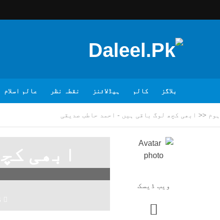
بلاگز
کالم
ہیڈلائنز
نقطہ نظر
عالم اسلام
ہوم
<<
ابھی کچھ لوگ باقی ہیں - احمد حاطب صدیقی
ابھی کچھ
ویب ڈیسک
6