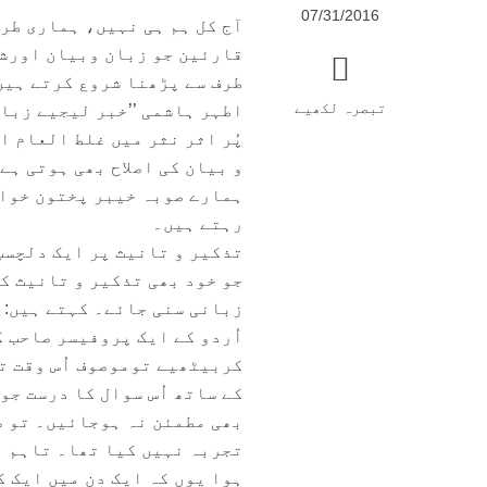
07/31/2016
آج کل ہم ہی نہیں، ہماری طر
قارئین جو زبان وبیان اورشع
طرف سے پڑھنا شروع کرتے ہیں
تبصرہ لکھیے
اطہر ہاشمی ’’خبر لیجیے زباں
پُر اثر نثر میں غلط العام 
و بیان کی اصلاح بھی ہوتی ہے
ہمارے صوبہ خیبر پختون خوا س
رہتے ہیں۔
تذکیر و تانیث پر ایک دلچسپ
جو خود بھی تذکیر و تانیث کی
زبانی سنی جائے۔ کہتے ہیں:
اُردو کے ایک پروفیسر صاحب ک
کربیٹھیے توموصوف اُس وقت ت
کے ساتھ اُس سوال کا درست جو
بھی مطمئن نہ ہوجائیں۔ تو صا
تجربہ نہیں کیا تھا۔ تاہم ا
ہوا یوں کہ ایک دن میں ایک 