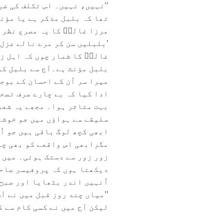
’’نہیں، نہیں۔ اس تکلف کی ضر
تھا کہ بلبل مذکر ہے یا مؤن
مرزا غالبؔ کا یہ مصرع نظر س
’بلبلیں سن کر مرے نالے غزل 
غالبؔ کا شمار چوں کہ اہل زب
بلبل مؤنث ہے۔آج سے بلبل کو
میرا سر اُن کے احسان کے بوجھ
ادا کیا کہ بے چارے صرف تصحی
بہت متاثر ہوا۔ مجھے یہ شعر 
سلیقے سے ہواؤں میں جو خوش
ابھی کچھ لوگ باقی ہیں جو اُ
مگرابھی اس واقعے کو بھی چن
زور زور سے دستک ہوئی۔ میں ہ
دیکھتا ہوں کہ پروفیسر صاحب
اُنہیں اندر بٹھایا اور صبح
’’میاں چند روز قبل میں نے آ
لیکن آج میں نے کسی کام سے ک