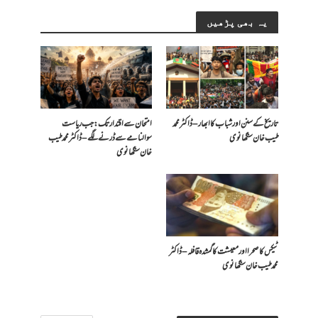
یہ بھی پڑھیں
تاریخ کے سنن اور شباب کا ابھار – ڈاکٹر محمد
امتحان سے اقتدار تک: جب ریاست
طیب خان سنگھانوی
سوالنامے سے ڈرنے لگے – ڈاکٹر محمد طیب
خان سنگھانوی
ٹیکس کا صحرا اور معیشت کا گمشدہ قافلہ – ڈاکٹر
محمد طیب خان سنگھانوی