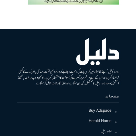
ادارہ ’دلیل‘ اپنے تمام قارئین کو اس بات کی دعوت دیتا ہے کہ وہ خود بھی مختلف مسائل پر اپنی رائے کا کھل
کر اظہار کریں اور اس کے لیے ہر تحریر پر تبصرے کی سہولت کا استعمال کریں۔ جو بھی ویب سائٹ پر لکھنے
کا متمنی ہو، وہ ادارہ ’دلیل‘ کا مستقل رکن بن سکتا ہے اور اپنی نگارشات شامل کرسکتا ہے۔
صفحات
Buy Adspace
Herald Home
ادارہ دلیل