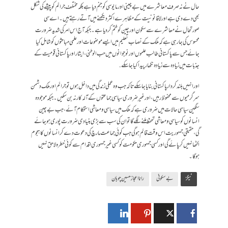
حال نے نہ صرف معاشرے میں بے چینی اور مایوسی کو جنم دیا ہے بلکہ مختلف جرائم کو پیشے کی شکل
بھی دے دی ہے اور لا قانونیت کے مظاہرے اکثردیکھنے میں آتے رہتے ہیں۔ اے سی
صورتحال نے معاشرے سے سکون اور چین کو ختم کردیا ہے ۔ جبکہ آج اس امر کی شدید ضرورت
محسوس کی جارہی ہے کہ ملک کے نصاب تعلیم میں ایسے موضوعات اور علمی مباحثوں کو شامل کیا
جائے جس سے پاکستانی طالب علموں اور نوجوانوں میں حب الوطنی، ایثار اور پاکستانی قومیت کے
جذبات میں زیادہ سے زیادہ نکھار پیدا کیا جاسکے.
اور انہیں بلند کردار پاکستانی بنایا جاسکے تاکہ جب وہ عملی زندگی میں داخل ہوں تو جرائم اور ملک دشمن
سرگرمیوں سے محفوظ رہیں، اور غیر ضروری سیاسی جماعتوں کے آلہ کار نہ بن سکیں۔ جبکہ موجودہ
سنگین سیاسی حالات میں ضروری ہے کہ ملک میں سیاسی و معاشی استحکام آئے ، جب بے چین
انسانوں کو سیاسی و معاشی تحفظ ملنے لگے گا تو ان کی سب سے بڑی بنیادی ضرورت پوری ہوجائے
گی، حقیقی جمہوریت اس وقت قائم ہوگی جب کوئی جماعت مارچ کی دعوت دے کر انسانوں کا ہجوم
اکٹھا نہیں کر پائے گی اور کسی جمہوری حکومت کو کسی غیر جمہوری اقدام سے کوئی خطرہ لاحق نہیں
ہوگا۔
ٹیگز
بے سکونی
رانااعجازحسین چوہان