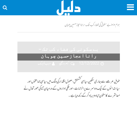
ہوم
<<
بے سکونی کی فضاء کب تک - رانااعجازحسین چوہان
بے سکونی کی فضاء کب تک –
رانااعجازحسین چوہان
12/12/2022
تبصرہ لکھیے
ویب ڈیسک
طویل عرصے سے جاری سنگین سیاسی کشمکش، حصول اقتدار کی جنگ میں سیاسی جماعتوں اور
سیاستدانوں کے ایک دوسرے پر الزامات ، اور ملکی اداروں کے درمیان تنا کی صورتحال نے
معاشرے کا سکون تباہ و برباد کر کے رکھ دیاہے ۔