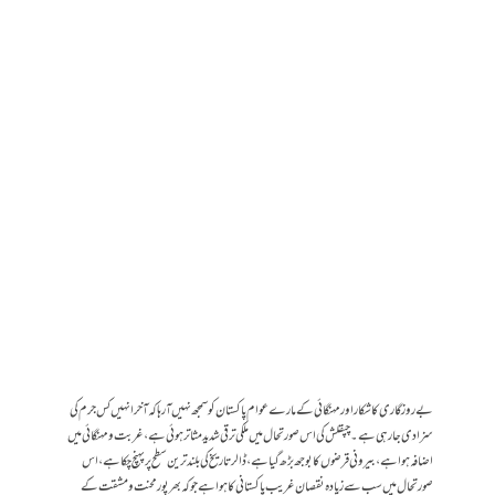
بے روزگاری کا شکار اور مہنگائی کے مارے عوام پاکستان کو سمجھ نہیں آرہا کہ آخر انہیں کس جرم کی
سزا دی جارہی ہے ۔ چپقلش کی اس صورتحال میں ملکی ترقی شدید مثاتر ہوئی ہے ، غربت و مہنگائی میں
اضافہ ہوا ہے ، بیرونی قرضوں کا بوجھ بڑھ گیا ہے ، ڈالر تاریخ کی بلند ترین سطح پر پہنچ چکا ہے ، اس
صورتحال میں سب سے زیادہ نقصان غریب پاکستانی کا ہوا ہے جوکہ بھرپور محنت و مشقت کے