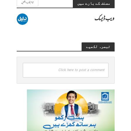
تمام تحاریر دیکھیں
مصنف کے بارے میں
ویب ڈیسک
تبصرہ لکھیے
Click here to post a comment