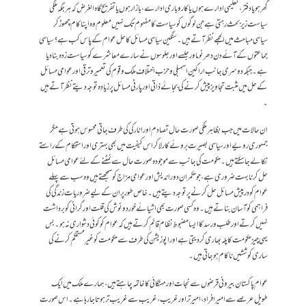
گھر ہو یا دفتر، تعلیمی ادارے ہوں یا کاروباری ادارے ، بازار ہوں یا تفریح گاہ الغرض کہ ہر جگہ ملکی
سیاست زیر بحث رہتی ہے جن لوگوں کو سیاست کا مفہوم تک نہیں معلوم وہ اپنا کام چھوڑ کر
سیاسی مباحث میں الجھے نظر آتے ہیں۔ سنگین سیاسی مسائل کا حل عوام کے پاس کب ہے ؟ سیاسی
جماعتوں کے آئے دن دھرنوںاور جلسے اور جلوسوں نے سارے معاشرے کو سیاست زدہ بنادیا
ہے ۔ جبکہ دوسری جانب ارا کین اسمبلی و حزب اختلاف ملک و قوم کی تعمیر و ترقی اور عوامی مسائل
کے حل میں مثبت تجاویز پیش کرنے کی بجائے ذاتی اور پارٹی مسائل پر زیادہ توجہ دیتے نظر آتے ہیں
۔
ان حالات میں جب بظاہر ملکی صورت حال تصادم اور انارکی کی طرف جاتی محسوس ہوتی ہے مگر
جمہوری رویے اور سیاسی بصیرت بروئے کار لاکر اس کیفیت میں بھی بہتری اور استحکام کے راستے
نکالے جا سکتے ہیں۔ حکومت کی جانب سے موجودہ صورت حال سے نمٹنے کے لئے عوامی مسائل
حل کرنا بہت ضروری ہے ، جو حکمران دور اندیش اور عوامی مزاج کو سمجھتے ہیں وہ سب سے پہلے
عوام کو درپیش مسائل حل کرنے پر توجہ دیتے ہیں۔ خاص طور پر ان کے لیے ضروریات زندگی کی
فراہمی کو آسان بناتے ہیں۔ وہ کسی صورت بھی اشیائے خورد و نوش کی قلت اور گرانی کو برداشت
نہیں کرتے اور طلب و رسد کا ایسا مضبوط نظام قائم کرتے ہیں کہ عوام کو کوئی دشواری نہ ہو۔ بس
یہی چیز حکومت کا پلہ بھاری کردیتی ہے اور اپوزیشن کی طرف سے حکومت کو غیر مستحکم کرنے کی
ساری کوششیں ناکام ہوجاتی ہیں۔
عوام پاکستان بیرونی قرضوں سے نجات اور مہنگائی کا خاتمہ چاہتے ہیں، ہمارے ملک میں ایک
طویل عرصے سے امیر افراد ، امیر تر اور غریب، غریب سے غریب تر ہوتا جارہاہے ۔ اس صورت