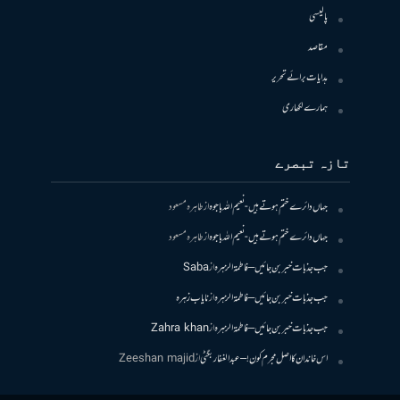
پالیسی
مقاصد
ہدایات برائے تحریر
ہمارے لکھاری
تازہ تبصرے
جہاں دائرے ختم ہوتے ہیں- نعیم اللہ باجوہ
از
طاہرہ مسعود
جہاں دائرے ختم ہوتے ہیں- نعیم اللہ باجوہ
از
طاہرہ مسعود
جب جذبات خبر بن جائیں – فاطمۃالزہرہ
از
Saba
جب جذبات خبر بن جائیں – فاطمۃالزہرہ
از
نایاب زہرہ
جب جذبات خبر بن جائیں – فاطمۃالزہرہ
از
Zahra khan
اس خاندان کا اصل مجرم کون! – عبدالغفار بگٹی
از
Zeeshan majid