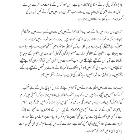
باوجود خوشحالی کی بجائے مہنگائی کا شکار ہورہا ہے ، اس صورتحال کے باعث معاشرے میں بے
سکونی اور بے چینی کی کیفیت پائی جاتی ہے ۔ جب حکمران بار بار میں میں کرنے لگیں تو یہ ان کی
گھبراہٹ اور بوکھلاہٹ کا اعلان ہوتا ہے ۔
عمران خان ہر دو تین روز کے بعد ایسا شوشا چھوڑتے ہیں جس سے ان کے بارے میں یہ تاثر قائم
ہوچکا ہے کہ وہ غیر ذمے دارانہ بیان بازی کے ماہر ہیں۔ ہمارے معاشرے میں موجود بے
سکونی، بے چینی کی ایک بڑی وجہ یہ بھی ہے کہ پاکستانی معاشرہ غیر منطقی طور پر بہت زیادہ سیاست
زدہ بن چکا ہے ۔ سکون کے متلاشی ہمارے معصوم لوگوں کو کوئی جمہوریت میں سکون کے سبز باغ
دکھاتا ہے تو یہ اس کے پیچھے چلنے لگتے ہیں، جب جمہوریت میں سکون نہیں ملتا تو آمر ان کو اپنے پیچھے
لگا لیتے ہیں، اور جب کوئی نظر نہیں آتا تو یہ انقلاب کا نعرہ لگانے والے ہر شخص کے پیچھے بھاگنے
لگتے ہیں، دنیا کا کوئی معاشرہ ہمیں اپنے ملک کی طرح سیاست زدہ نظر نہیں آتا۔
جب ہمارے ملک میں انتخابات ہوتے ہیں تو عوام اپنے نمائندوں کو پانچ سال کے لیے منتخب
کرکے اسمبلی میں بھیج دیتے ہیں اس کے بعد یہ منتخب نمائندوں کا کام ہوتا ہے کہ اسمبلی میں عوام
کی نمائند گی کریں اور اپنے سیاسی اور ملکی مسائل کو اسمبلی میں زیر بحث لاکر انہیں حل کریں۔ تمام
سیاسی جماعتوں کے نمائندے اسمبلی میں موجود ہوتے ہیں،اس کے باوجود یہ بات سمجھ سے بالا تر
ہے کہ کسی بھی چھوٹے یا بڑے سیاسی یا ملکی مسئلے پر عام لوگوں کا سیاست پر بحث مباحثے کرنااور
ضرورت سے زیادہ دلچسپی لینا کیا معنی رکھتا ہے ، ہمارے ملک میں ایک عام شہری بھی ملکی سیاست
پر بڑی بڑی باتیں کرتا نظر آتا ہے ۔