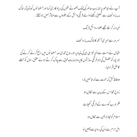
آپ نے بجا طور پر تہذیب حاضر کی چمک جھوٹے نگوں کی ریزہ کاری کہا اور مسلمانوں کو جتایا کہ خاک
مدینہ ونجف سے تعلق رکھنے والے فرنگی دانش کے جلوؤں سے متاثر نہیں ہو سکتے۔
خیرہ نہ کرسکا مجھے جلوہء دانشِ فرنگ
سرمہ ہے میری آنکھ کا خاک مدینہ ونجف
اقبال نے امت سے خیر خواہی ہی کی بنیاد پر اور روح محمدی صہ مسلمانوں میں راسخ کرنے کرنے کی
بھر پور کوشش کی اور فرنگی سازشوں کا پردہ نہایت خوبی سے چاک کرتے ہوئے عشق رسول کو مسئلے
کا حل قرار دیا۔
وہ فاقہ کش کہ موت سے ڈرتا نہیں ذرا
رُوحِ محمدؐ اس کے بدن سے نکال دو
فکرِ عرب کو دے کے فرنگی تخیلات
اسلام کو حجاز و یمن سے نکال دو
اہلِ حرم سے اُن کی روایات چھین لو