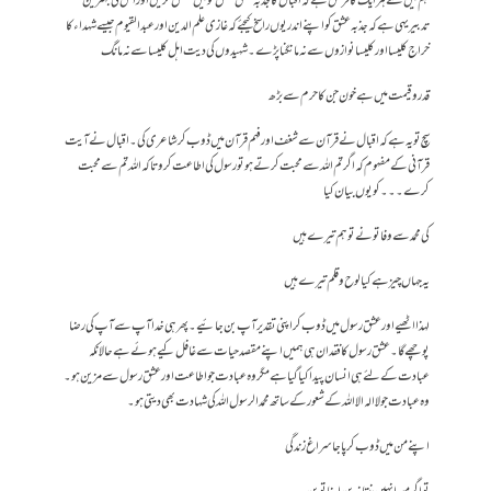
ہم میں سے ہر ایک کا فرض ہے کہ اقبال کا جذبہ عشق نسل نو میں منتقل کریں اور اس کی بہترین
تدبیر یہی ہے کہ جذبہ عشق کو اپنے اندر یوں راسخ کیجئے کہ غازی علم الدین اور عبدالقیوم جیسے شہداء کا
خراج کلیسا اور کلیسا نوازوں سے نہ مانگنا پڑے۔شہیدوں کی دیت اہل کلیسا سے نہ مانگ
قدر وقیمت میں ہے خون جن کا حرم سے بڑھ
سچ تو یہ ہے کہ اقبال نے قرآن سے شغف اور فہم قرآن میں ڈوب کر شاعری کی۔اقبال نے آیت
قرآنی کے مفہوم کہ اگر تم اللہ سے محبت کرتے ہو تو رسول کی اطاعت کرو تا کہ اللہ تم سے محبت
کرے۔۔۔کو یوں بیان کیا
کی محمد سے وفا تو نے تو ہم تیرے ہیں
یہ جہاں چیز ہے کیا لوح وقلم تیرے ہیں
لہذا اٹھیے اور عشق رسول میں ڈوب کر اپنی تقدیر آپ بن جائیے۔پھر ہی خدا آپ سے آپ کی رضا
پوچھے گا۔عشق رسول کا فقدان ہی ہمیں اپنے مقصد حیات سے غافل کیے ہوئے ہے حالانکہ
عبادت کے لئے ہی انسان پیدا کیا گیا ہے مگر وہ عبادت جو اطاعت اور عشق رسول سے مزین ہو۔
وہ عبادت جو لا الہ الا اللہ کے شعور کے ساتھ محمد الرسول اللہ کی شہادت بھی دیتی ہو۔
اپنے من میں ڈوب کر پا جا سراغ زندگی