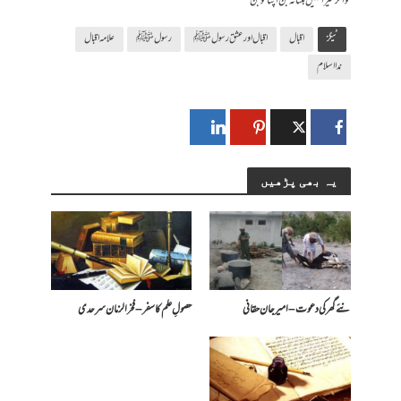
تو اگر میرا نہیں بنتا نہ بن اپنا تو بن
ٹیگز
اقبال
اقبال اور عشق رسول ﷺ ‎‎
رسول ﷺ
علامہ اقبال
ندا اسلام
یہ بھی پڑھیں
نئے گھر کی دعوت – امیرجان حقانی
حصولِ علم کا سفر – فخرالزمان سرحدی