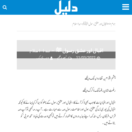
ہوم
<<
اقبال اور عشق رسول ﷺ ‎‎ – ندا اسلام
اقبال اور عشق رسول ﷺ ‎‎ – ندا اسلام
11/03/2022
تبصرہ لکھیے
ویب ڈیسک
چشمِ اقوام یہ نظّارہ ابد تک دیکھے
رفعتِ شانِ رفعنالک ذکرک دیکھے
اقبال اور اقبالیات کا جب بھی ذکر آئے گا،اقبال اور عشق رسول کے پہلو کو اجاگر کیا جائے گا کیونکہ
اقبال کی پوری زندگی عشق رسول اور اطاعت رسول صہ سے عبارت ہے۔آپ رحہ کبھی تو آپ صہ
قراں ،فرقان،یٰس،طہٰ کہہ اپنے جذبہ دروں کا اظہار کرتے ہیں تو کبھی وحدت کی بنیاد “محمد عربی” کو
بتاتے ہیں۔