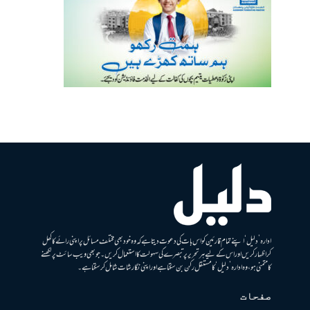
ادارہ ’دلیل‘ اپنے تمام قارئین کو اس بات کی دعوت دیتا ہے کہ وہ خود بھی مختلف مسائل پر اپنی رائے کا کھل
کر اظہار کریں اور اس کے لیے ہر تحریر پر تبصرے کی سہولت کا استعمال کریں۔ جو بھی ویب سائٹ پر لکھنے
کا متمنی ہو، وہ ادارہ ’دلیل‘ کا مستقل رکن بن سکتا ہے اور اپنی نگارشات شامل کرسکتا ہے۔
صفحات