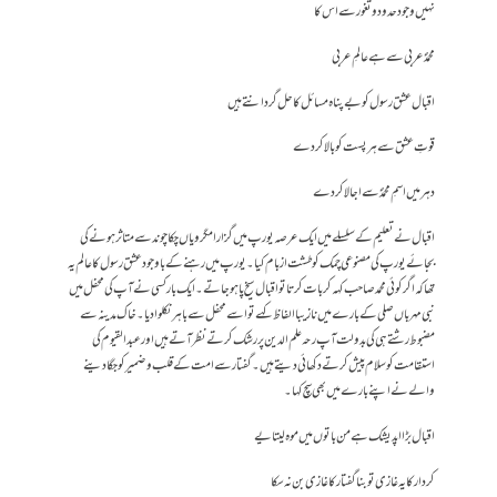
نہیں وجود حدود و ثغور سے اس کا
محمدؐ عربی سے ہے عالمِ عربی
اقبال عشق رسول کو بے پناہ مسائل کا حل گردانتے ہیں
قوتِ عشق سے ہر پست کو بالا کر دے
دہر میں اسمِ محمدؐ سے اجالا کر دے
اقبال نے تعلیم کے سلسلے میں ایک عرصہ یورپ میں گزارا مگر ویاں چکا چوند سے متاثر ہونے کی
بجائے یورپ کی مصنوعی چمک کو طشت ازبام کیا۔یورپ میں رہنے کے باوجود عشق رسول کا عالم یہ
تھا کہ اگر کوئی محمد صاحب کہہ کر بات کرتا تو اقبال سیخ پا ہو جاتے۔ایک بار کسی نے آپ کی محفل میں
نبی مہرباں صلی کے بارے میں نازیبا الفاظ کہے تو اسے محفل سے باہر نکلوا دیا۔خاک مدینہ سے
مضبوط رشتے ہی کی بدولت آپ رحہ علم الدین پر رشک کرتے نظر آتے ہیں اور عبد القیوم کی
استقامت کو سلام پیش کرتے دکھائی دیتے ہیں۔گفتار سے امت کے قلب و ضمیر کو جگا دینے
والے نے اپنے بارے میں بھی سچ کہا۔
اقبال بڑا اپدیشک ہے من باتوں میں موہ لیتا یے
کردار کا یہ غازی تو بنا گفتار کا غازی بن نہ سکا