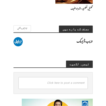
تحلیل نفیسی – شہزاد حنیف
تمام تحاریر دیکھیں
مصنف کے بارے میں
ویب ڈیسک
تبصرہ لکھیے
Click here to post a comment