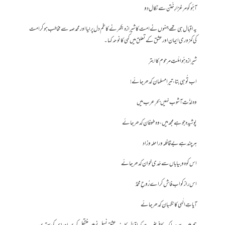
آہُو کو مرغزارِ خُتن سے نکال دو
یہ اقبال ہی تھے جنہوں نے امت کا شیرازہ بکھرنے کا غم دل پر لیا اور محمد صہ سے مخاطب ہو کر امت
کی کمزوری ایمان اور عشق کے تعلق میں کمی کا نوحہ کہا۔
شیرازہ ہُوا ملّتِ مرحوم کا ابتر
اب تُو ہی بتا، تیرا مسلمان کدھر جائے!
وہ لذّتِ آشوب نہیں بحرِ عرب میں
پوشیدہ جو ہے مجھ میں، وہ طوفان کدھر جائے
ہر چند ہے بے قافلہ و راحلہ و زاد
اس کوہ و بیاباں سے حُدی خوان کدھر جائے
اس راز کو اب فاش کر اے رُوحِ محمدؐ
آیاتِ الٰہی کا نگہبان کدھر جائے