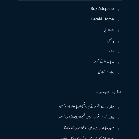
Buy Adspace
Herald Home
ادارہ دلیل
پالیسی
مقاصد
ہدایات برائے تحریر
ہمارے لکھاری
تازہ تبصرے
جہاں دائرے ختم ہوتے ہیں- نعیم اللہ باجوہ
از
طاہرہ مسعود
جہاں دائرے ختم ہوتے ہیں- نعیم اللہ باجوہ
از
طاہرہ مسعود
جب جذبات خبر بن جائیں – فاطمۃالزہرہ
از
Saba
جب جذبات خبر بن جائیں – فاطمۃالزہرہ
از
نایاب زہرہ