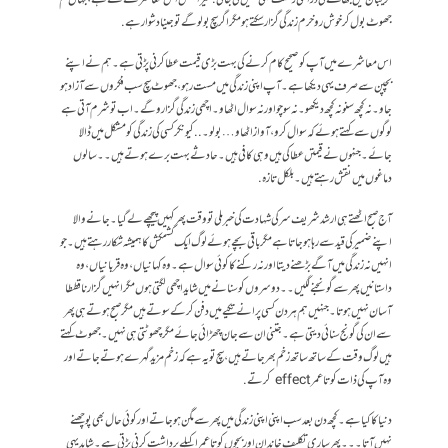
جھوٹ بول کر خوش رو خرم زندگی گزار سکتے ہو مگر اگر سچ بولو گے تو جینا دشوار ہے .
اس معاشرے میں آپ کو صحیح کام کرنے کی بہت بڑی قیمت عطا کرنی پڑتی ہے۔ہم نے اپنے
بچپن سے صرف یہی دیکھا ہے ۔ آپ اپنی زندگی میں مست رہو، جھوٹ سچ سب فکروں سے آزاد ہو
جاو ۔نہ کچھ سنو نہ کچھ دیکھو۔ نہ سوچو اور نہ سوال اٹھاو۔ اچھی زندگی گزارو گے ۔اب تو شرم آتی ہے
لوگوں سے کہتے ہوئے کہ سوال کرو، آواز اٹھاو… بولو ۔.. کیونکر کسی کی زندگی کو مشکل میں ڈالا
جائے۔جنہوں نے قیمتں عطا کی ہیں وہی کافی ہیں۔ حادثے بہت برے ہوتے ہیں۔۔سالوں
دماغوں میں نقش رہتے ہیں۔ بلکل تازہ.
آج صبح اٹھتے ہی ارشد شریف سر کی شہادت کی خبر ملی تو وقت پھر کہیں پیچھے لے گیا۔ جانے والا
اپنے ضمیر کی قید سے رہا ہو جاتا ہے مگر باقی بچے ہوئے لوگ ایک کشمکش کا ہمیشہ شکار رہتے ہیں۔جو
انہیں نہ زندگی میں آگے بڑھنے دیتا اور نہ رکنے کا کوئی سوال ہے۔وہ کہانیاں، وہ قربانیاں ،وہ
داستانیں پھر سے گونجنے لگیں۔۔ دوسروں کو سنانے میں شاید اچھی لگتی ہوں مگر انہیں گزارنا قططا
آسان نہیں ہوتا ۔جنہیں ہم ہر دن کسی پرانے تکیے میں دفن کرکے سوتے ہیں مگر صبح ہوتے ہی پھر
سے ان کی گونج سنائی دیتی ہے۔جتنی ان سے جان چھڑائی جائے مگر چھوٹتی ہی نہیں ۔جھوٹ کہتے
ہیں لوگ وقت کے ساتھ ساتھ زخم بھر جاتے ہیں، سچ تو یہ ہے کہ زخم مزید گہرے ہوتے جاتے اور
وہ آپ کی ذات کو تا عمر effect کرتے.
دنیا کا کیا ہے ۔ کچھ دن بعد سب اپنی اپنی زندگی میں پھر سے مگن ہو جاتے اور کوئی حال بھی پوچھنے
نہیں آتا۔۔۔پھر ساری تکلیف خاندان اور بچوں کو تا عمر اکیلے برداشت کرنی پڑتی ہے۔ شاید یہی