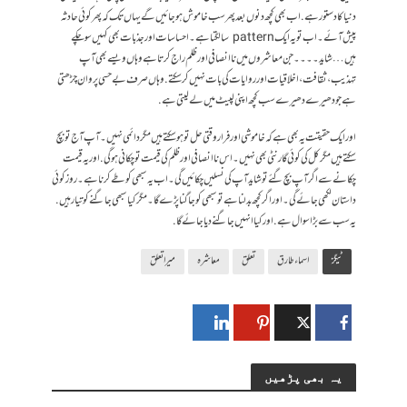
دنیا کا دستور ہے. اب بھی کچھ دنوں بعد پھر سب خاموش ہو جائیں گے یہاں تک کہ پھر کوئی حادثہ
پیش آئے ۔ اب تو یہ ایک pattern سا لگتا ہے۔ احساسات اور جذبات بھی کہیں سو چکے
ہیں… شاید۔۔۔۔ جن معاشروں میں ناانصافی اور ظلم راج کرتا ہے وہاں ویسے بھی آپ
تہذیب، ثقافت، اخلاقیات اور روایات کی بات نہیں کر سکتے. وہاں صرف بےحسی پروان چڑھتی
ہے جو دھیرے دھیرے سب کچھ اپنی لپیٹ میں لے لیتی ہے.
اور ایک حقیقت یہ بھی ہے کہ خاموشی اور فرار وقتی حل تو ہو سکتے ہیں مگر دائمی نہیں۔ آپ آج تو بچ
سکتے ہیں مگر کل کی کوئی گارنٹی بھی نہیں۔ اس ناانصافی اور ظلم کی قیمت تو چکانی ہو گی.اور یہ قیمت
چکانے سے اگر آپ بچ گئے تو شاید آپ کی نسلیں چکائیں گی ۔ اب یہ سبھی کو طے کرنا ہے ۔ روز کوئی
داستان لکھی جائے گی۔اور اگر کچھ بدلنا ہے تو سبھی کو جاگنا پڑے گا۔ مگر کیا سبھی جاگنے کو تیار ہیں.
یہ سب سے بڑا سوال ہے. اور کیا انہیں جاگنے دیا جائے گا.
ٹیگز
اسماء طارق
تعلق
معاشرہ
میرا تعلق
یہ بھی پڑھیں