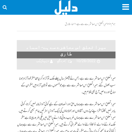
ہوم
<<
میرا تعلق اس معاشرے سے ہے- اسماء طارق
میرا تعلق اس معاشرے سے ہے- اسماء
طارق
10/28/2022
تبصرہ لکھیے
ویب ڈیسک
میرا تعلق اس معاشرے سے ہے، جس نے پچھتر سال پہلے ملک تو آزاد کر لیا تھا مگر خود آزاد ہونا
سب بھول گئے . میرا تعلق اس معاشرے سے ہے جو جسموں سے تو شاید آزاد ہیں مگر ان کے
دماغ اور روحیں آج بھی غلام ہیں .
میرا تعلق اس معاشرے سے ہے جہاں حق اور انصاف کےلیے کوئی آواز بلند نہیں کرتا، کوئی
باہر نہیں نکلتا مگر اپنے لیڈروں، آقاؤں اور مولاناؤں کی ایک آواز پر سڑکیں جام سبھی کرتے ہیں.
میرا تعلق اس معاشرے سے ہے جہاں غریب روٹی چرانے پر جیل میں چکی ضرور پیستا ہے مگر
ملک لوٹنے والے، ڈاکا ڈالنے والے حکمرانی کرتے ہیں.میرا تعلق اس معاشرے سے ہے جہاں
زکوٰۃ تو سوچ سمجھ کر دی جاتی ہے مگر رشوت سر عام ہے.میرا تعلق اس معاشرے سے ہے جہاں