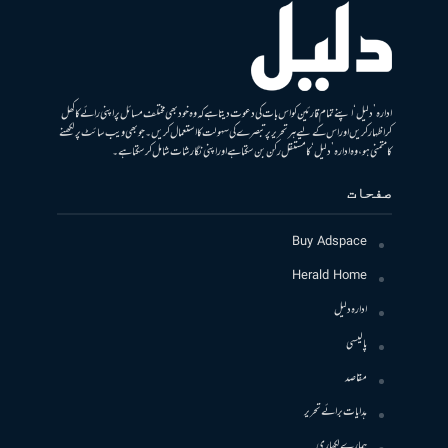
ادارہ ’دلیل‘ اپنے تمام قارئین کو اس بات کی دعوت دیتا ہے کہ وہ خود بھی مختلف مسائل پر اپنی رائے کا کھل
کر اظہار کریں اور اس کے لیے ہر تحریر پر تبصرے کی سہولت کا استعمال کریں۔ جو بھی ویب سائٹ پر لکھنے
کا متمنی ہو، وہ ادارہ ’دلیل‘ کا مستقل رکن بن سکتا ہے اور اپنی نگارشات شامل کرسکتا ہے۔
صفحات
Buy Adspace
Herald Home
ادارہ دلیل
پالیسی
مقاصد
ہدایات برائے تحریر
ہمارے لکھاری