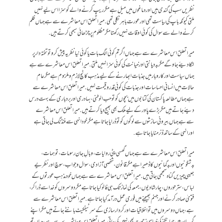
نظریں سب کی گندی ہیں اور دماغوں میں میل ہے مگر ریپ کرنے والے کو سزا اس لیے نہیں
ملتی کیونکہ باپ کی ریاست تھی اور عورت باہر نکلی تھی . میرا تعلق اس معاشرے سے ہے جہاں ظلم
کرنے والے سے سوال کی کوئی اوقات نہیں رکھتا مگر مظلوم پر چڑھائی سبھی کرتے ہیں.
میرا تعلق اس معاشرے سے ہے جہاں اگر تم کوئی الگ بات یا کوئی نیا نظریہ پیش کرو تو تختہ دار پر
لٹکا دیئے جاو گے مگر بددیانتی اور خیانت کی کوئی سزا نہیں ملتی.میرا تعلق اس معاشرے سے ہے
جہاں سیاست اور کاروبار میں جذبات ابھارنے کےلیے مذہب کا ٹچ لازم و ملزوم ہے مگر عام
حالات میں انسانی احساسات اور جذبات کی کوئی قدر و قیمت نہیں. میرا تعلق اس معاشرے سے
ہے جہاں مطالعہ پاکستان کی کتابوں میں بچوں کو تو حب الوطنی، بہادری اور بردباری کے بہت درس
دیئے جاتے ہیں مگر بڑے پاور کےلیے ملک بھی بھیج دیا کرتے ہیں.میرا تعلق اس معاشرے
سے ہے جہاں بیرونی سازشوں سے لوگوں کو تو ڈرایا جاتا ہے مگر خود انہی سے فنڈنگ لی جاتی ہے
اور انہی کے ساتھ ڈنر منایا جاتا ہے.
میرا تعلق اس معاشرے سے ہے جہاں گھسی پٹی روایات، وبالِ جان رسومات، توہمات،
بدشگونیوں اور بدگمانیوں کا ڈھیرا ہے مگر قانون، شخصی آزادی، سوال و جواب، سوچ اور نظریے
جیسی چیزیں گناہ سمجھی جاتی ہیں. میرا تعلق اس معاشرے سے ہے جہاں خود مذہب عورتوں کے
لباس، ستر حوروں، چار شادیوں، جمعہ کی نماز تک ہی فالو کیا جاتا ہے مگر دوسروں کو خدا سے ڈرا کر،
فتویٰ صادر کرنے اور جہنم بھیجنے میں فوری عمل درآمد کیا جاتا ہے. میرا تعلق اس معاشرے سے
ہے، جہاں دوسروں میں تو اخلاقیات اور کردار سازی کے سرٹیفکیٹ بانٹے جاتے ہیں مگر اپنے
گریبان میں جھانکنے کی ذرا سی زحمت بھی نہیں کی جاتی.میرا تعلق اس معاشرے سے ہے، جہاں تم