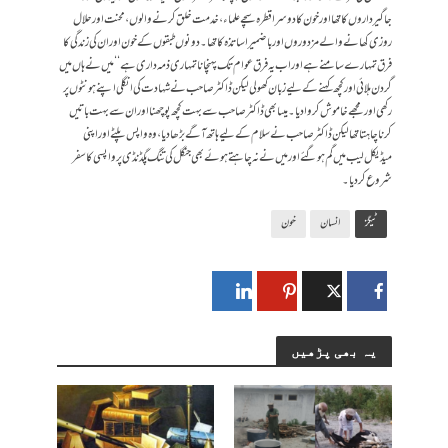
جاگیرداروں کا تھا اور خون کا دوسرا قطرہ سچے علماء، خدمت خلق کرنے والوں، محنت اورحلال
روزی کھانے والے مزدوروں اور باضمیر اساتذہ کا تھا۔ دونوں طبقوں کے خون اور ان کی زندگی کا
فرق تمہارے سامنے ہے اور اب یہ فرق عوام تک پہنچانا تمہاری ذمہ داری ہے‘‘میں نے ہاں میں
گردن ہلائی اور کچھ کہنے کے لیے زبان کھولی لیکن ڈاکٹر صاحب نے شہادت کی انگلی اپنے ہونٹو ں پر
رکھی اور مجھے خاموش کروا دیا۔ میںابھی ڈاکٹر صاحب سے بہت کچھ پوچھنا اور ان سے بہت باتیں
کرنا چاہتا تھا لیکن ڈاکٹر صاحب نے سلام کے لیے ہاتھ آگے بڑھادیا، وہ واپس پلٹے اور اپنی
میڈیکل لیب میں گم ہو گئے اور میں نے نہ چاہتے ہوئے بھی جنگل کی تنگ پگڈنڈی پر واپسی کا سفر
شروع کر دیا۔
ٹیگز
انسان
خون
یہ بھی پڑھیں