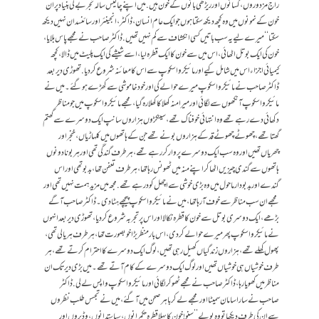
راج مزدوروں، کسانوں اور ریڑھی بانوں کے خون ہیں. میں اپنے چالیس سالہ تجربے کی بنیاد پر ان
خون کے نمونوں میں وہ کچھ دیکھ سکتا ہوں جو ایک عام انسان، ڈاکٹر، انجینئر اور سائنسدان نہیں دیکھ
سکتا‘‘ میرے لیے یہ سب باتیں کسی انکشاف سے کم نہیں تھیں. ڈاکٹر صاحب نے مجھے پاس بلایا،
خون کی ایک بوتل اٹھائی، اس میں سے خون کا ایک قطرہ لیا، اسے شیشے کی ایک پلیٹ میں ڈالا، کچھ
کیمیائی اجزاء اس میں شامل کیے اور مائیکرو اسکوپ سے اس کا معائنہ شروع کر دیا. تھوڑی دیر بعد
ڈاکٹر صاحب نے مائیکرو اسکوپ میرے حوالے کی اور خود خاموشی سے کھڑے ہو گئے۔ میں نے
مائیکرو اسکوپ آنکھوں سے لگائی اور میرا منہ کھلا کا کھلا رہ گیا، مجھے مائیکرو اسکوپ میں جو مناظر
دکھائی دے رہے تھے وہ انتہائی خوفناک تھے، سینکڑوں ہزاروں سانپ ایک دوسرے سے گھتم
گھتا تھے، چھوٹے چھوٹے قد کے ہزاروں بونے تھے جن کے ہاتھوں میں کلہاڑیاں، خنجر اور
چھریاں تھیں اور وہ سب ایک دوسرے پر وار کر رہے تھے، ہر طرف گندگی تھی اور ہر بونا دونوں
ہاتھوں سے گندی چیزیں اٹھا کر اپنے منہ میں ٹھونس رہا تھا، ہر طرف تعفن تھا، بدبو تھی اور اس
گندے اور بدبو دار ماحول میں وہ بڑی خوشی سے اچھل کود رہے تھے. مجھ میں مزید ہمت نہیں تھی اور
مجھے ان سب مناظر سے خوف آ رہا تھا، میں نے مائیکرو اسکوپ پیچھے ہٹا دی۔ ڈاکٹر صاحب آگے
بڑھے، ایک دوسری بوتل سے خون کا قطرہ نکالا اور اس پر تجربہ شروع کر دیا، تھوڑی دیر بعد انہوں
نے مائیکروا سکوپ پھر میرے حوالے کر دی، اس بار منظر بڑا خوبصورت تھا، ہر طرف ہریالی تھی،
پھول کھلے تھے، ہزاروں زندگیاں کھیل رہی تھیں، لوگ ایک دوسرے کا احترام کرتے تھے، ہر
طرف خوشیاں ہی خوشیاں تھیں اور لوگ ایک دوسرے کے کام آتے تھے۔ میں بڑی دیر تک ان
مناظر میں کھویا رہا، ڈاکٹر صاحب نے مجھے ٹھوکر لگائی اور مائیکرو اسکوپ واپس لے لی. ڈاکٹر
صاحب نے سارا سامان سمیٹا اور مجھے لے کر باہر صحن میں آ گئے، میں نے تجسس طلب نظروں
سے ان کی طرف دیکھا تو وہ بولے’’سنو ! خون کا پہلا قطرہ حکمرانوں، سیاستدانوں، وڈیروں اور