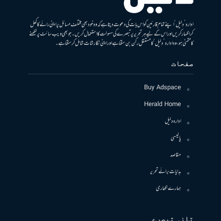
ادارہ ’دلیل‘ اپنے تمام قارئین کو اس بات کی دعوت دیتا ہے کہ وہ خود بھی مختلف مسائل پر اپنی رائے کا کھل
کر اظہار کریں اور اس کے لیے ہر تحریر پر تبصرے کی سہولت کا استعمال کریں۔ جو بھی ویب سائٹ پر لکھنے
کا متمنی ہو، وہ ادارہ ’دلیل‘ کا مستقل رکن بن سکتا ہے اور اپنی نگارشات شامل کرسکتا ہے۔
صفحات
Buy Adspace
Herald Home
ادارہ دلیل
پالیسی
مقاصد
ہدایات برائے تحریر
ہمارے لکھاری
تازہ تبصرے