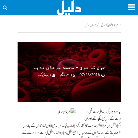
ہوم
<<
خون کا فرق – محمد عرفان ندیم
خون کا فرق – محمد عرفان ندیم
07/28/2016
تبصرہ لکھیے
ویب ڈیسک
یہ سردیوں کی ابتدائی رات تھی،
رات کے دس بج چکے تھے اور میں
اکیلا جنگل میں کھڑا ڈاکٹر صاحب کا انتظار کر رہا تھا۔ یہ ایک سرحدی گاؤں تھا، گاؤں کے چاروں
طرف پہاڑ تھے اور پہاڑوں کے درمیان وسیع جنگل پھیلا ہوا تھا۔ جنگل کی رات سرد ہونے کے