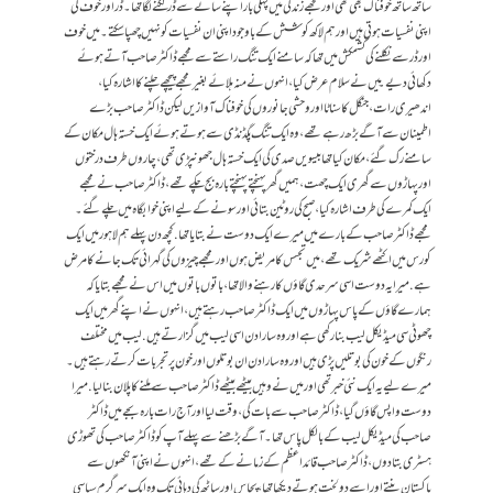
ساتھ ساتھ خوفناک بھی تھی اور مجھے زندگی میں پہلی بار اپنے سائے سے ڈر لگنے لگا تھا۔ ڈر اورخوف کی
اپنی نفسیات ہوتی ہیں اور ہم لاکھ کو شش کے باوجود اپنی ان نفسیات کو نہیں چھپا سکتے۔ میں خوف
اور ڈر سے نکلنے کی کشمکش میں تھا کہ سامنے ایک تنگ راستے سے مجھے ڈاکٹر صاحب آتے ہوئے
دکھائی دیے۔ میں نے سلام عرض کیا، انہوں نے منہ ہلائے بغیر مجھے پیچھے چلنے کا اشارہ کیا،
اندھیری رات، جنگل کا سناٹا اور وحشی جانوروں کی خوفناک آوازیں لیکن ڈاکٹر صاحب بڑے
اطمینان سے آگے بڑھ رہے تھے، وہ ایک تنگ پگڈنڈی سے ہوتے ہوئے ایک خستہ ہال مکان کے
سامنے رک گئے، مکان کیا تھا بیسویں صدی کی ایک خستہ ہال جھونپڑی تھی، چاروں طرف درختوں
اور پہاڑوں سے گھری ایک چھت، ہمیں گھر پہنچتے پہنچتے بارہ بج چکے تھے، ڈاکٹر صاحب نے مجھے
ایک کمرے کی طرف اشارہ کیا، صبح کی روٹین بتائی اور سونے کے لیے اپنی خوابگاہ میں چلے گئے۔
مجھے ڈاکٹر صاحب کے بارے میں میرے ایک دوست نے بتایا تھا. کچھ دن پہلے ہم لاہور میں ایک
کورس میں اکٹھے شریک تھے، میں تجسس کا مریض ہوں اور مجھے چیزوں کی گہرائی تک جانے کا مرض
ہے. میرا یہ دوست اسی سرحدی گاؤں کا رہنے والا تھا، باتوں باتوں میں اس نے مجھے بتایا کہ
ہمارے گاؤں کے پاس پہاڑوں میں ایک ڈاکٹر صاحب رہتے ہیں، انہوں نے اپنے گھر میں ایک
چھوٹی سی میڈیکل لیب بنا رکھی ہے اور وہ سارا دن اسی لیب میں گزارتے ہیں. لیب میں مختلف
رنگوں کے خون کی بوتلیں پڑی ہیں اور وہ سارا دن ان بوتلوں اور خون پر تجربات کرتے رہتے ہیں۔
میرے لیے یہ ایک نئی خبر تھی اور میں نے وہیں بیٹھے بیٹھے ڈاکٹر صاحب سے ملنے کا پلان بنا لیا. میرا
دوست واپس گاؤں گیا، ڈاکٹر صاحب سے بات کی، وقت لیا اور آج رات بارہ بجے میں ڈاکٹر
صاحب کی میڈیکل لیب کے بالکل پاس تھا۔ آگے بڑھنے سے پہلے آپ کو ڈاکٹر صاحب کی تھوڑی
ہسٹری بتا دوں، ڈاکٹر صاحب قائد اعظم کے زمانے کے تھے، انہوں نے اپنی آنکھوں سے
پاکستان بنتے اور اسے دو لخت ہوتے دیکھا تھا، پچاس اور ساٹھ کی دہائی تک وہ ایک سر گرم سیاسی