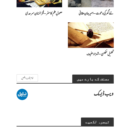
نئے گھر کی دعوت – امیرجان حقانی
حصولِ علم کا سفر – فخرالزمان سرحدی
تحلیل نفیسی – شہزاد حنیف
تمام تحاریر دیکھیں
مصنف کے بارے میں
ویب ڈیسک
تبصرہ لکھیے