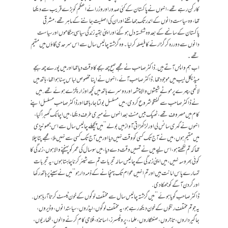
کارکن رہے تھے، انہوں نے پاکستان کے کئی صدور اور وزرائےاعظم کو بڑے قریب سے دیکھا
تھا، وہ سیاست دانوں کے اندر تک جھانکنے اور ان کی اصلیت جاننے کے ماہر تھے، مشرقی
پاکستان کے سانحے کے بعد وہ شکستہ دل ہوگئے اور اپنی بقیہ زندگی سیاسی ہنگاموں اور سیاست
دانوں سے دور رہ کر گزارنے کا فیصلہ کر لیا۔ وہ گزشتہ چالیس سال سے اس سرحدی گاؤں میں مقیم
تھے۔
اب ہم واپس آتے ہیں. ڈاکٹر صاحب نے مجھے صبح چھ بجے کا وقت دیا تھا اور میں پورے چھ بجے
میڈیکل لیب میں موجود تھا. ڈاکٹر صاحب آئے، انہوں نے اپنا مخصوص لباس پہنا ہوا تھا، ہاتھ میں
لاٹھی، چہرے پر موٹے شیشوں والا چشمہ اور دوسرے ہاتھ میں کچھ اوزار پکڑے ہوئے تھے. میں
نے ڈاکٹر صاحب سے گفتگو شروع کر دی، میں مسلسل بولتا جا رہا تھا اور ڈاکٹر صاحب مسلسل اپنے
کام میں مصروف تھے، ٹھیک بیس منٹ بعد انہوں نے میری طرف دیکھا، میں اچانک گھبرا گیا،
انہوں نے گہری سانس لی اور لڑ کھڑاتی آواز میں بولے’’میں پچھلے چالیس سال سے اس جھونپڑی
میں مقیم ہوں، میں نے آج تک کسی کو وقت نہیں دیا اور میں آج تک کسی سے نہیں ملا، مجھے پتا چلا
تھا کہ تم لکھتے ہو، اس لیے میں نے تمہیں وقت دے دیا، میں سو سال کی عمر کو پہنچنے والا ہوں، زندگی کا
کو ئی بھروسہ نہیں، میں اپنی زندگی کے چالیس سالہ تجربات تم سے شیئر کرنا چاہتا ہوں، یہ تجربات
تمہارے پاس امانت ہیں اور تم انہیں عوام تک پہنچانے کے ذمہ دار ہو‘‘میں نے سینے پر ہاتھ رکھا
اور گردن آگے کو جھکا دی.
ڈاکٹر صاحب گویا ہوئے’’میں گزشتہ چالیس سال سے مختلف لوگوں کے خون ٹیسٹ کرتا آ رہا ہوں.
یہ جو تم مختلف رنگوں کے خون دیکھ رہے ہو، یہ مختلف لوگوں، لیڈروں، سیاستدانوں، وڈیروں،
جاگیر داروں، تاجروں، صنعتکاروں، علماء، پروفیسرز، اساتذہ، فلاحی کام کرنے والوں، لکھاریوں،