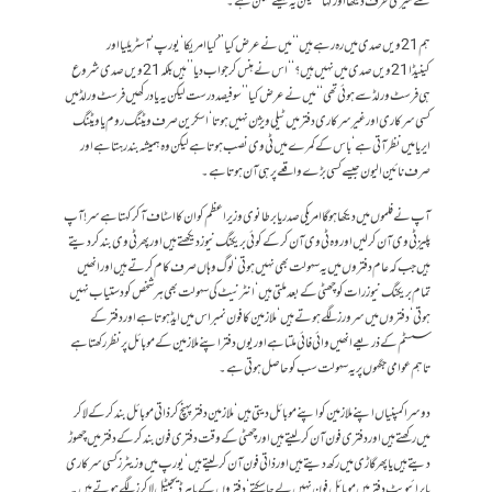
سے میری طرف دیکھا اور کہا ’’لیکن یہ کیسے ممکن ہے۔
ہم 21 ویں صدی میں رہ رہے ہیں‘‘ میں نے عرض کیا ’’کیا امریکا‘ یورپ‘ آسٹریلیا اور
کینیڈا 21ویں صدی میں نہیں ہیں؟‘‘ اس نے ہنس کر جواب دیا ’’ہیں بلکہ 21 ویں صدی شروع
ہی فرسٹ ورلڈ سے ہوئی تھی‘‘ میں نے عرض کیا ’’سو فیصد درست لیکن یہ یاد رکھیں فرسٹ ورلڈ میں
کسی سرکاری اور غیرسرکاری دفتر میں ٹیلی ویژن نہیں ہوتا‘ اسکرین صرف ویٹنگ روم یا ویٹنگ
ایریا میں نظر آتی ہے‘ باس کے کمرے میں ٹی وی نصب ہوتا ہے لیکن وہ ہمیشہ بند رہتا ہے اور
صرف نائین الیون جیسے کسی بڑے واقعے پر ہی آن ہوتا ہے۔
آپ نے فلموں میں دیکھا ہوگا امریکی صدر یا برطانوی وزیراعظم کو ان کا اسٹاف آ کر کہتا ہے سر! آپ
پلیز ٹی وی آن کر لیں اور وہ ٹی وی آن کر کے کوئی بریکنگ نیوز دیکھتے ہیں اور پھر ٹی وی بند کر دیتے
ہیں جب کہ عام دفتروں میں یہ سہولت بھی نہیں ہوتی‘ لوگ وہاں صرف کام کرتے ہیں اور انھیں
تمام بریکنگ نیوز رات کو چھٹی کے بعد ملتی ہیں‘انٹرنیٹ کی سہولت بھی ہر شخص کو دستیاب نہیں
ہوتی‘ دفتروں میں سرورز لگے ہوتے ہیں‘ ملازمین کا فون نمبر اس میں ایڈ ہوتا ہے اور دفتر کے
سسٹم کے ذریعے انھیں وائی فائی ملتا ہے اور یوں دفتر اپنے ملازمین کے موبائل پر نظر رکھتا ہے
تاہم عوامی جگہوں پر یہ سہولت سب کو حاصل ہوتی ہے۔
دوسرا کمپنیاں اپنے ملازمین کو اپنے موبائل دیتی ہیں‘ ملازمین دفتر پہنچ کر ذاتی موبائل بند کر کے لاکر
میں رکھتے ہیں اور دفتری فون آن کر لیتے ہیں اور چھٹی کے وقت دفتری فون بند کر کے دفتر میں چھوڑ
دیتے ہیں یا پھر گاڑی میں رکھ دیتے ہیں اور ذاتی فون آن کر لیتے ہیں‘ یورپ میں وزیٹرز کسی سرکاری
یا پرائیویٹ دفتر میں موبائل فون نہیں لے جا سکتے‘ دفتروں کے باہر ڈیجیٹل لاکرز لگے ہوتے ہیں۔