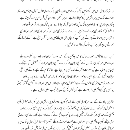
وزیٹرز موبائل اس میں رکھتے ہیں‘ لاک کرتے ہیں اور واپسی پر لاکر سے اپنا فون نکال لیتے ہیں جب کہ
ہمارے ملک میں ہر دفتر میں ٹی وی لگا ہوا ہے اور ہر شخص دو دو موبائل فون میز پر رکھ کر بیٹھا ہے
چناں چہ ملازمین کا سارا دن بریکنگ نیوز اور موبائل کھا جاتا ہے اور یہ لوگ دن بھر فرسٹریشن اور
اینگزائٹی کا شکار بھی ہوتے رہتے ہیں‘ ہمارے وزیٹرز بھی فون اٹھا کر سرکاری اور غیرسرکاری
دفتروں میں دندناتے پھرتے ہیں‘ آپ کو وہاں بھی فون ملتے ہیں جہاں ’’فون منع ہے‘‘ کے بورڈ لگے
ہوتے ہیں چناں چہ آپ ملک کی حالت دیکھ لیں۔
آپ اب یقیناً اس صورت حال کا حل پوچھیں گے‘ حل بہت آسان اور سادہ ہے‘ حکومت پہلے
مرحلے میں سرکاری دفتروں کے ٹیلی ویژن بند کرا دے‘ ٹیلی ویژن صرف ’’ریسیپشن‘‘ یا وزیٹنگ
ایریا میں ہونا چاہیے‘ یہ سہولت دفتر کے اندر نہیں ہونی چاہیے‘دفاتر کام کے لیے ہوتے ہیں‘ ٹیلی
ویژن دیکھنے کے لیے نہیں‘ دوسرا سرکاری ملازمین کو سرکاری موبائل فون لے دیں‘ یہ فون
صرف دفتر میں دفتری کاموں کے لیے استعمال ہونا چاہیے اور اس میں صرف وہ ’’ایپلی کیشنز‘‘ ہونی
چاہییں جن کی دفتر میں ضرورت ہے‘ ان فونز پر فیس بک یا یوٹیوب نہیں ہونی چاہیے۔
ملازمین تبادلے کے بعد سرکاری فون نئے ملازم کو ہینڈاوور کر دیں‘ دفتروں میں کوئی ملازم ذاتی فون
استعمال نہ کر سکے‘ یہ اپنا فون گاڑی میں چھوڑ کر آئے یا پھر دفتر کے لاکر روم میں جمع کرا دے اور
چھٹی کے بعد جی بھر کر ٹک ٹاک‘ فیس بک اور یوٹیوب انجوائے کرے اور بے شک ساری رات ٹی
وی دیکھے لیکن یہ دفتر میں ان سہولتوں سے لطف اندوز نہ ہو سکے‘ تیسرا ہم معاشرتی لیول پر ملک میں
موبائل فون کے کثرت استعمال کی حوصلہ شکنی کریں‘ ہمارے ملک میں فرسٹریشن‘ ڈپریشن اور