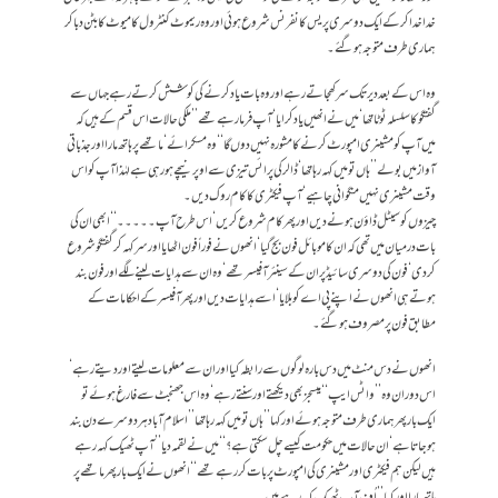
خدا خدا کر کے ایک دوسری پریس کانفرنس شروع ہوئی اور وہ ریموٹ کنٹرول کا میوٹ کا بٹن دبا کر
ہماری طرف متوجہ ہو گئے۔
وہ اس کے بعد دیر تک سرکھجاتے رہے اور وہ بات یاد کرنے کی کوشش کرتے رہے جہاں سے
گفتگو کا سلسلہ ٹوٹا تھا‘ میں نے انھیں یاد کرایا‘ آپ فرما رہے تھے ’’ملکی حالات اس قسم کے ہیں کہ
میں آپ کو مشینری امپورٹ کرنے کا مشورہ نہیں دوں گا‘‘ وہ مسکرائے‘ ماتھے پر ہاتھ مارا اور جذباتی
آواز میں بولے ’’ہاں تو میں کہہ رہا تھا‘ ڈالر کی پرائس تیزی سے اوپر نیچے ہو رہی ہے لہٰذا آپ کو اس
وقت مشینری نہیں منگوانی چاہیے‘ آپ فیکٹری کا کام روک دیں۔
چیزوں کو سیٹل ڈاؤن ہونے دیں اور پھر کام شروع کریں‘ اس طرح آپ ۔۔۔۔۔‘‘ ابھی ان کی
بات درمیان میں تھی کہ ان کا موبائل فون بج گیا‘ انھوں نے فوراً فون اٹھایا اور سر کہہ کر گفتگو شروع
کر دی‘ فون کی دوسری سائیڈ پر ان کے سینئر آفیسر تھے‘ وہ ان سے ہدایات لینے لگے اور فون بند
ہوتے ہی انھوں نے اپنے پی اے کو بلایا‘ اسے ہدایات دیں اور پھر آفیسر کے احکامات کے
مطابق فون پر مصروف ہو گئے۔
انھوں نے دس منٹ میں دس بارہ لوگوں سے رابطہ کیا اور ان سے معلومات لیتے اور دیتے رہے‘
اس دوران وہ ’’واٹس ایپ‘‘ میسجز بھی دیکھتے اور سنتے رہے‘ وہ اس جھنجٹ سے فارغ ہوئے تو
ایک بار پھر ہماری طرف متوجہ ہوئے اور کہا ’’ہاں تو میں کہہ رہا تھا ’’اسلام آباد ہر دوسرے دن بند
ہو جاتا ہے‘ ان حالات میں حکومت کیسے چل سکتی ہے؟‘‘ میں نے لقمہ دیا ’’آپ ٹھیک کہہ رہے
ہیں لیکن ہم فیکٹری اور مشینری کی امپورٹ پر بات کر رہے تھے‘‘ انھوں نے ایک بار پھر ماتھے پر
ہاتھ مارا اور کہا ’’اُف آپ ٹھیک کہہ رہے ہیں۔