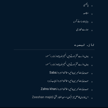
پالیسی
مقاصد
ہدایات برائے تحریر
ہمارے لکھاری
تازہ تبصرے
جہاں دائرے ختم ہوتے ہیں- نعیم اللہ باجوہ
از
طاہرہ مسعود
جہاں دائرے ختم ہوتے ہیں- نعیم اللہ باجوہ
از
طاہرہ مسعود
جب جذبات خبر بن جائیں – فاطمۃالزہرہ
از
Saba
جب جذبات خبر بن جائیں – فاطمۃالزہرہ
از
نایاب زہرہ
جب جذبات خبر بن جائیں – فاطمۃالزہرہ
از
Zahra khan
اس خاندان کا اصل مجرم کون! – عبدالغفار بگٹی
از
Zeeshan majid