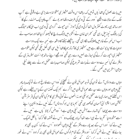
میں بات بھول گیا تھا‘ ہاں تو میں کہہ رہا تھا اس وقت مشینری منگوانا بہت بڑی بے وقوفی ہے‘آپ
ملک کے حالات دیکھیے‘‘ وہ رکے‘ ٹی وی کی طرف دیکھا اور بولے ’’ آپ پلیز ایک منٹ رکیے گا‘‘
اور ساتھ ہی ریموٹ کنٹرول اٹھا کر ٹی وی کی آواز ’’ان میوٹ‘‘ کر دی‘ ٹی وی پر اب بنی گالہ میٹنگ
کی بریکنگ نیوز چل رہی تھی‘ عمران خان نے اکتوبر میں لانگ مارچ کا فیصلہ کر لیا تھا اور صاحب نے
اب اس خبر کے غار میں چھلانگ لگا دی تھی۔ یہ پچھلے ہفتے کا واقعہ ہے‘ میرے ایک دوست
ادویات کا نیا یونٹ لگا رہے ہیں‘ مشینری کا آرڈر ہو چکا تھا‘ ایل سی بھی کھل چکی تھی لیکن حکومت
مشینری امپورٹ کرنے کی اجازت نہیں دے رہی تھی‘ وہ مجھے اپنے ساتھ جوائنٹ سیکریٹری کے
دفتر لے گیا‘ میرے دوست نے بات شروع کی لیکن صاحب بات مکمل ہونے سے پہلے ٹیلی
ویژن اسکرین میں گھس گئے۔
وہاں سے واپس آئے تو ان کی توجہ موبائل فون نے کھینچ لی‘ وہ اس سے فارغ ہوئے تو ایک بار پھر
ٹیلی ویژن اور وہاں سے سیدھے موبائل فون میں آ گرے‘ ہم ایک گھنٹہ ان کے پاس بیٹھے رہے لیکن
اس گھنٹے میں ہماری بات مکمل ہو سکی اور نہ انھوں نے کوئی دفتری کام کیا لیکن ان کی فرسٹریشن‘
ٹینشن اور اینگزائٹی آسمان کو چھو رہی تھی‘ ہم مایوس ہو کر واپس آ گئے‘ میں نے واپسی پر اپنے
دوست سے پوچھا ’’کیا تمہارے آفس میں ٹیلی ویژن ہے؟‘‘ وہ ہنس کر بولا ’’ہاں ہے‘‘ میں نے
اسے مشورہ دیا ’’تم جاتے ہی اسے اٹھا کر باہر پھینک دو‘‘ اس نے قہقہہ لگا کر کہا ’’بالکل ٹھیک‘‘
میں نے کہا ’’اور اس کے بعد پورے دفتر کے ٹیلی ویژن اٹھوا دو‘‘ اس نے کہا ’’ڈن یہ بھی ہو
جائے گا‘‘ میں نے ہنس کر کہا ’’اور دفتر کے تمام لوگوں کے موبائل فون بھی بند کرا دو‘‘ اس نے غور