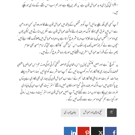
اینگزائٹی کی بڑی وجہ موبائل فون ہے‘ یہ نشہ بن چکا ہے اور ہم سب اس نشے کے عادی ہو چکے
ہیں۔
آپ کسی بھی جگہ چلے جائیں آپ کو ہر شخص کے ہاتھ میں موبائل فون ملے گا اور وہ تن ‘من اور دھن
سے اس میں غرق بھی ہو گا‘ لوگ صرف بولتے وقت موبائل فون سے نظریں ہٹاتے ہیں لیکن جوں
ہی دوسرا شخص ان کی بات کا جواب دینا شروع کرتا ہے یہ دوبارہ موبائل میں چھلانگ لگا دیتے ہیں‘
بچوں سے لے کر بوڑھوں تک پورا ملک اس ’’ایڈکشن‘‘ کا شکار ہے حتیٰ کہ امام مسجد بھی سلام
پھیرنے کے فوراً بعد موبائل اسکرین دیکھتے ہیں اور پھر دعا شروع کرتے ہیں۔
یہ ’’ٹو مچ‘‘ ہے اور ہمیں نیشنل لیول پر اس رجحان کی حوصلہ شکنی کرنی ہو گی ورنہ ہم اس موبائلیریا جیسی
خوف ناک بیماری کا شکار ہو کر مر کھپ جائیں گے‘ آپ معاشرے کو بچائیں‘ ہمارا معاشرہ پہلے
جہالت‘ غربت اور نااہلی کا شکار تھا‘ ہم نے اسے اب موبائل فون کی بیماری بھی لگا دی ہے چناں
چہ پاکستان میں اب لوگ صرف روٹی‘ کپڑا اور مکان نہیں مانگتے‘ انٹرنیٹ بھی اب ان کی بنیادی
ضرورت بن چکا ہے اور یہ منہ سے کہتے ہیں آپ ہمیں موبائل فون اور انٹرنیٹ دے دیں ‘ روٹی
اور کپڑے ہم کسی دوسرے سے مانگ لیں گے۔
ٹیگز
ٹیلی ویژن اور موبائل
جاوید چوہدری