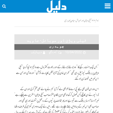
ہوم
<<
ٹیلی ویژن اور موبائل- جاوید چوہدری
ٹیلی ویژن اور موبائل- جاوید
چوہدری
10/04/2022
تبصرہ لکھیے
ویب ڈیسک
’’بس ایک منٹ رکیے گا‘‘ وہ بولتے بولتے رکے اور ریموٹ کنٹرول سے والیم اونچا کر دیا‘ ٹیلی
ویژن پر بریکنگ نیوز چل رہی تھی ’’عمران خان کی آڈیو لیکس کا پارٹ ٹو آگیا‘‘ اور وہ تن اور من سے
اس خبر میں غوطہ زن ہو گئے.
اس دوران فون بھی بجے‘ پی اے فائلز بھی لے کر آیا‘ ہم نے چائے بھی ختم کر لی اور ان کے
ڈرائیور نے ان کا لنچ باکس کھول کر کھانا بھی میز پر لگا دیا مگر صاحب ٹیلی ویژن اسکرین سے چپکے رہے‘
خبر آہستہ آہستہ بریکنگ سے تجزیے اور پھر مخالف پارٹیوں کے ردعمل پر شفٹ ہو رہی تھی اور
صاحب بھی اس خبر کے بہاؤ میں بہتے چلے جا رہے تھے۔میں نے ایک دو مرتبہ گھڑی کی طرف دیکھا
اور کھنگار کر انھیں اپنی طرف متوجہ کرنے کی کوشش کی لیکن وہ خبر کے اثر سے باہر نہ آ سکے بہرحال