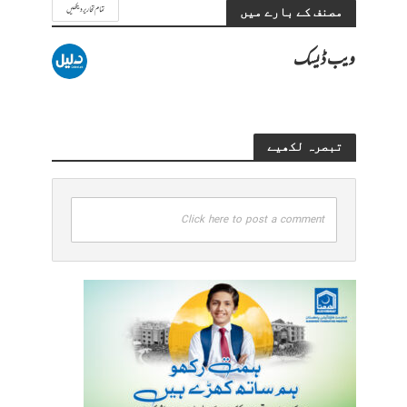
تمام تحاریر دیکھیں
مصنف کے بارے میں
ویب ڈیسک
تبصرہ لکھیے
Click here to post a comment