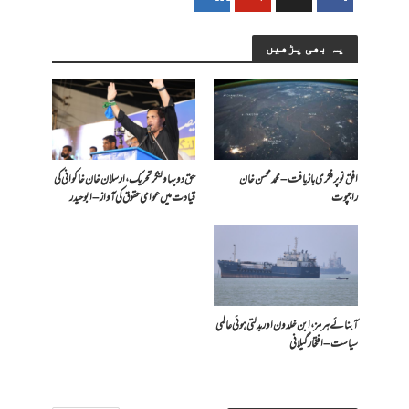
یہ بھی پڑھیں
افق نو پر فکری بازیافت – محمد محسن خان
حق دو بہاولنگر تحریک، ارسلان خان خاکوانی کی
راجپوت
قیادت میں عوامی حقوق کی آواز – ابو حیدر
آبنائے ہرمز، ابن خلدون اور بدلتی ہوئی عالمی
سیاست – افتخار گیلانی