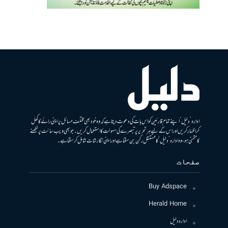
ادارہ ’دلیل‘ اپنے تمام قارئین کو اس بات کی دعوت دیتا ہے کہ وہ خود بھی مختلف مسائل پر اپنی رائے کا کھل
کر اظہار کریں اور اس کے لیے ہر تحریر پر تبصرے کی سہولت کا استعمال کریں۔ جو بھی ویب سائٹ پر لکھنے
کا متمنی ہو، وہ ادارہ ’دلیل‘ کا مستقل رکن بن سکتا ہے اور اپنی نگارشات شامل کرسکتا ہے۔
صفحات
Buy Adspace
Herald Home
ادارہ دلیل