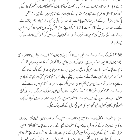
بڑے فوجی اعزاز ستارہ جرأت سے نوازا گیا۔ جھپٹ کر پلٹنا، پلٹ کر جھپٹنا اور پھر دشمن کو بھاگنے پر
مجبور کر دینا، یہی وہ عزم ہے جسے یوم فضائیہ کے دن ہمارے شاہین دہراتے ہیں۔ 7 ستمبر
پاکستان ایئر فورس کے جواں سالہ شہید پائلٹ راشد منہاس کی قبر پر بھی حاضری اور پھول چڑھائے
گئے۔ راشد منہاس نے 20 اگست 1971ء کو اپنے انسٹریکٹر کی پاک فوج کا طیارہ دشمن سر زمین
پر لے جانے کی سازش کو ناکام بناتے ہوئے طیارہ پاکستان کی حدود میں گرا کر دشمن کا خواب خاک
میں ملا دیا تھا۔
1965ء کی جنگ کے حوالے سے کچھ یادیں تازہ کرنا چاہتا ہوں ، مگر اس سے پہلے یہ بتانا ضروری
سمجھتا ہوں کہ خانپور سے آپ رحیم یارخان کی طرف جائیں تو8 کلومیٹر کے فاصلے پر دھریجہ نگر کے
نام سے ایک قصبہ آتا ہے ، اس کی تاریخ صدیوں پرانی ہے، دھریجہ برادری کے لوگ سندھ کے
حملہ آور حکمران ارغون سے لڑتے ہوئے یہاں پہنچے۔ پہلے اس بستی کا نام بستی دھریجہ تھا، آبادی
بڑھنے پر دھریجہ نگر ہوا۔ یہی میری جنم بھومی اور میرا گھر ہے ۔دھریجہ نگر قدیم دینی مدرسے کے
حوالے سے علم کا گہوارا مگر 1980ء کے عشرے تک بستی میں نہ سڑک نہ سولنگ اور نہ ہی کوئی
سکول ۔ سیدھا سادہ دیہاتی ماحول ،میرے ابا حضور مسجد میں بچے پڑھاتے اور ساتھ ہی کریانہ کی ایک
چھوٹی سی دکان کھول رکھی تھی ، میری عمر پانچ سال کے لگ بھگ ہو گی ۔
اپنے ابا حضور سے ملتانی قاعدے کا سبق پڑھتا اور ابے سئیں کے ساتھ دوکان پر بھی بیٹھتا ۔ ہماری
دوکان سے زمیندار کے ٹو اور غریب لیمپ کا سگریٹ لیتے تھے ۔ ہمارے ایک قلمکار غلام یٰسین
فخری تھے ۔ بستی کے ان پڑھ ان کو یٰسین فقری کے نام سے پکارتے ،وہ سگریٹ نہ لیتے مگر وہ ہم
سے لیمپ کی خالی ڈبی لیکر اسے قینچی سے کاٹتے اور ڈبی پر طبع شدہ لیمپ یعنی لالٹین کی تصویر بکسوئے