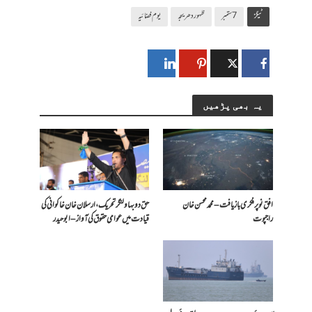
ٹیگز
7 ستمبر
ظہور دھریجہ
یوم فضائیہ
یہ بھی پڑھیں
افق نو پر فکری بازیافت – محمد محسن خان
حق دو بہاولنگر تحریک، ارسلان خان خاکوانی کی
راجپوت
قیادت میں عوامی حقوق کی آواز – ابو حیدر