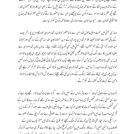
کے ساتھ جیب پر لگاتے اور فاطمہ جناح زندہ باد کہہ کر آگے چل پڑتے ۔ یہی ان کا روز کا معمول تھا ۔
مجھے کچھ علم نہ تھا ، دوسرے لوگوں کے پوچھنے پر میرے ابا حضور بتاتے کہ لالٹین محترمہ فاطمہ جناح
کا انتخابی نشان ہے ۔ ایوب خان نے دھاندلی سے فاطمہ جناح کو ہرایا ہے ۔
ہماری بستی میں سخت دینی ماحول تھا ، میرے نانا حضور مولانا یار محمد دھریجہ جو درگاہ دین پور شریف
کے بانی حضرت مولانا خلیفہ غلام محمد دین پوری کے مرید، مولانا عبید اللہ سندھی کے ساتھی اور مولانا
عبداللہ درخواستی کے ہم مکتب تھے ، بستی میں کسی کو ریڈیو نہ سننے دیتے ۔ ماماں خان محمد دھریجہ نے
اپنی دکان پر کالے رنگ کی باڈی والا فلپس کمپنی کا ایک ریڈیو رکھا ہوا تھا، جو چوری چوری چلایا جاتا اور
ہاں! یہ بھی بتاتا چلوں کہ ریڈیو آن کرنے سے پہلے ایک نوجوان کی ڈیوٹی لگائی جاتی کہ خیال رکھنا کہیں
مولوی یار محمد صاحب نہ آ جائیں ۔ خان محمد دھریجہ کی دوکان پر نوجوانوں کے ساتھ ہم کم عمر بچے بھی
ریڈیو پر چوری چوری گانے سنتے ۔ جنگ کے دوران ملی نغمے چلتے بہت جوش و خروش کا مظاہرہ ہوتا،
وطن کے گیت لوگ گنگناتے نظر آتے۔
نور جہاں کے پنجابی گیت ’’اے پتر ہٹاں تے نئیں وکدے ‘‘ کو بہت پسند کیا جاتا۔ مجھے یاد ہے کہ
ہماری بستی کے نامور شخص فخری صاحب جو محترمہ فاطمہ جناح کے حامی تھے کو ہمارے گائوں کے
کسی شخص نے کہا کہ بلیک آؤٹ کا اعلان ہو گیا ہے، آپ لالٹین اپنی جیب سے اتار کر گھر رکھ دیں ،
فخری صاحب (بعد میں جنہوں نے بہت نام کمایا، بہت بڑے صحافی بنے اور کراچی سے خوبصورت
سرائیکی رسالہ سچار بھی شائع کیا ) نے کہا کہ جنگ کیلئے ہم فوج کے ساتھ ہیں مگر ایوب خان کے
خلاف یہ لالٹین نہیں اُترے گا ۔ جنگ میں پاکستان کو فتح ہوئی ۔ چاچے کالو نے فخری صاحب کو کہا کہ