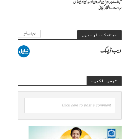
آبنائے ہرمز، ابن خلدون اور بدلتی ہوئی عالمی
سیاست – افتخار گیلانی
تمام تحاریر دیکھیں
مصنف کے بارے میں
ویب ڈیسک
تبصرہ لکھیے
Click here to post a comment