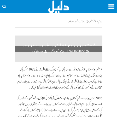
ہوم
<<
7 ستمبر، یوم فضائیہ- ظہور دھریجہ
7 ستمبر، یوم فضائیہ- ظہور دھریجہ
09/08/2022
تبصرہ لکھیے
ویب ڈیسک
7 ستمبر یوم فضائیہ جوش و خروش سے منایا گیا۔ پاکستان کی فضائی افواج نے 1965ء کی پاک
بھارت جنگ میں جو کارنامے سر انجام دیئے ، یہ دن اسی کی یاد مین منایا جاتا ہے ۔ یوم فضائیہ یاد
دلاتا ہے کہ جب بزدل بھارتی افواج نے اچانک پاکستان پر حملہ کیا تو کس طرح ہمارے جاں باز دلیر
شاہینوں نے دشمن کے حملے کو پسپا کرکے وطن عزیز کی آن بان اور شان کو قائم رکھا۔
1965ء میں بھارت نے پاکستان پر جارحیت مسلط کی تو پاکستانی شاہینوں نے دشمن کے غرور کو
نیست و نابود کر دیا۔ ایم ایم عالم نے ایک منٹ کے اندر اندر بھارت کے 5 ہنٹر طیاروں کا شکار
کرکے عالمی تاریخ میں اپنا نام رقم کرایا۔ ان میں سے 4 طیارے 30 سیکنڈ کے اندر مار گرائے۔
جنگی طیارے ایف 86 سے ناممکن کو ممکن بنانے والے ایم ایم عالم کو وطن عزیز کے تیسرے