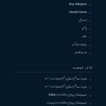
Buy Adspace
Herald Home
ادارہ دلیل
پالیسی
مقاصد
ہدایات برائے تحریر
ہمارے لکھاری
تازہ تبصرے
جہاں دائرے ختم ہوتے ہیں- نعیم اللہ باجوہ
از
طاہرہ مسعود
جہاں دائرے ختم ہوتے ہیں- نعیم اللہ باجوہ
از
طاہرہ مسعود
جب جذبات خبر بن جائیں – فاطمۃالزہرہ
از
Saba
جب جذبات خبر بن جائیں – فاطمۃالزہرہ
از
نایاب زہرہ