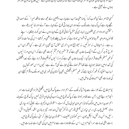
اب تو ایوب خان کو مان لو ، فخری صاحب نے کہا کہ جنگ ایوب خان نے نہیں بلکہ پاک فوج اور نور
جہاں نے جیتی ہے۔
کسی شاعر نے کیا خوب کہا ’’یادِ ماضی عذاب ہے یا رب ، چھین لے مجھ سے حافظہ میرا ‘‘ کے مصداق
مجھے یاد ہے کہ پاک بھارت جنگ کے دوران بھارتی فوج کے طیارے آئے اور خانپور ریلوے
اسٹیشن اور دوسری جگہوں پر بمباری کی مگر پاکستانی فوج کے طیاروں نے ان کو مار بھگایا ۔ اپنے
گائوں دھریجہ نگر جاتا ہوں تو افسوس ہوتا ہے کہ سو سال پہلے جو بڑا علمی مرکز تھا، اس کی حالت نا گفتہ
بہ ہے۔ نہ ہسپتال، نہ سڑکیں، نہ سیوریج اور پرائمری سکول آج بھی پرائمری ہے۔ کیا حکمران اس
طرح توجہ کریں گے؟ ایک بات یہ بھی ہے کہ 7 ستمبر یوم ختم نبوت بھی ہے کہ اس دن مرزائیوں
کو غیر مسلم اقلیت قرار دیا گیا ۔ ایک بات یہ بھی ہے کہ مرزائیوں کو اقلیت قرار دینے کے بعد اقلیتوں
کی تعداد میں اضافہ ہونا چاہئے تھا مگر اضافے کی بجائے کمی آئے ہے ، کیوں؟ اس صورتحال پر
ارباب اختیار کو غور کرنا چاہئے کہ غیر مسلم اقلیتیں بھی پاکستان کی شہری ہیں اور ملک و قوم کیلئے ان
کی خدمات بھی اہمیت کی حامل ہیں ۔
یوم دفاع کے حوالے سے یاد آیا کہ ملک کے اہم ادارے پاک فوج میں اقلیتی افراد بھی خدمات سر
انجام دیتے ہیں ، جس سے ظاہر ہوتا ہے کہ پاک فوج میں مذہب کی بنیاد پر فرق نہیں ، پاک فوج کے چند
اہم عہدیداروں میں ونگ کمانڈر میرون لیزلی مڈل کوسٹ، اسکواڈرن ولیم ہارلے ، کائی زاد سپاری
والا ، سیسل چوہدری ،رئیر ایڈمرل لیسلی فورمن ، ڈاکٹرکیلاش دلدادہ ، میجر ہر چرن سنگھ ، کیپٹن دانش،
رئیل وائس مارشل مائیکل جون، ائیر کموڈ نذیر لطیف ،اسکواڈرن لیڈر پیٹر کرسٹی نے پاک فوج میں
بہت اعلیٰ خدمات سر انجام دیں ، اس کے علاوہ بہت سے نام ہیں ان کی بھی بہت خدمات ہیں۔