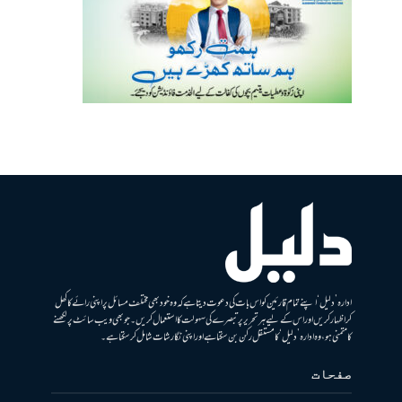
ادارہ ’دلیل‘ اپنے تمام قارئین کو اس بات کی دعوت دیتا ہے کہ وہ خود بھی مختلف مسائل پر اپنی رائے کا کھل
کر اظہار کریں اور اس کے لیے ہر تحریر پر تبصرے کی سہولت کا استعمال کریں۔ جو بھی ویب سائٹ پر لکھنے
کا متمنی ہو، وہ ادارہ ’دلیل‘ کا مستقل رکن بن سکتا ہے اور اپنی نگارشات شامل کرسکتا ہے۔
صفحات