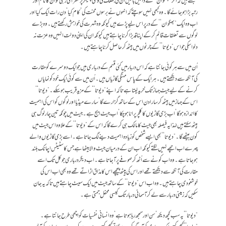
سمجھتے ہیں کہ اگر”بھگوان‘‘ کے دائیں بائیں ان کی جھلک ٹی وی چینلز پر نظر آتی رہی تو ان کا نام اور
رتبہ بڑا ہوجائے گا۔ وہ کبھی نہیں سوچتے کہ انہوں نے برسوں محنت کی‘ کام کیا‘ دن رات ایک کیا اور
اب وہ ایک”بھگوان‘‘ کے در پر اس لیے پڑے ہیں کیونکہ وہ شہرت کی خواہش رکھتے ہیں۔ وہ بڑے
لوگوں سے تعلقات قائم کرکے اپنا قد بڑا کرنا چاہتے ہیں کیونکہ ان کی اپنی دولت انہیں وہ عزت نہ
دلوا سکی جو اس ”دیوتا‘‘کے چرنوں میں بیٹھ کر حاصل کرنا چاہتے ہیں۔
اُن میں سے ہر کوئی جانتا ہے کہ اس دربار میں کئی قسم کے درباری ہیں جو ایک دوسرے کو حقارت
کی آنکھ سے دیکھتے ہیں۔ ہر ایک کے پاس مہنگی گاڑیاں ہیں۔ اُن میں سے کوئی ایک خود کو نمایاں
کرنے کے لیے جیٹ جہاز تک خرید لیتا ہے تاکہ اپنے ”دیوتا‘‘ کے مزید قریب ہو سکے۔ ”دیوتا‘‘
اس کے جہاز میں بیٹھ کر سارا دن اس کے ساتھ گزارے گا‘ سارے میڈیا اور لوگوں کو اس کی اہمیت
کا اندازہ ہوگا‘ اب بڑی گاڑیوں کا کلچر پرانا ہو چکا‘ اب جیٹ ایج ہے۔ جیٹ میں چونکہ تین چار لوگ ہی
بیٹھ سکتے ہیں لہٰذا یہ فیصلہ بھی جیٹ کا مالک ہی کرے گا کہ اس کے ”دیوتا‘‘ کے علاوہ اس جیٹ میں
کون بیٹھے گا۔ ”دیوتا‘‘ بھی ایسے شخص کو زیادہ اہمیت دینے لگ جاتا ہے۔ اسے بڑی گاڑیوں والے
چہرے اب اچھے نہیں لگتے کیونکہ اب ان کے درمیان جیٹ والا بیٹھا ہے جس کا سٹیٹس اچانک بلند
ہو جاتا ہے۔ وہ اب کونے سے اُٹھ کر صوفے پر آجاتا ہے۔ اب دیگر درباری جو کل تک اسے
حقارت کی آنکھ سے دیکھتے تھے اور اس کی پیٹھ پیچھے اس کا مذاق اڑاتے تھے وہ بھی اب اس کی
خوشنودی چاہتے ہیں۔ وہ اب اس ”دیوتا‘‘ کے ساتھ جیٹ میں ایک سیٹ چاہتے ہیں تاکہ یہ جان
سکیں کہ زمینی دربار سے لے کر آسمانی دربار تک کیسی محفل جمتی ہے۔
”دیوتا‘‘ یہ سب کچھ دیکھ‘ سن اور سمجھ رہا ہوتا ہے‘ وہ انسانی نفسیات کو اچھی طرح جانتا ہے۔