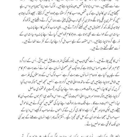
سے اُسے تکتے ہیں۔ وہ اس دیوتا نما شخص جیسا بننا چاہتے ہیں۔ لوگ اُسے اپنا مسیحا یا ہیرو اس لیے
سمجھتے ہیں کہ ان کا خیال ہے کہ یہ شخص وہ سب کام کر سکتا ہے جو وہ نہیں کر سکتے۔ جیسے لوگ امیتابھ
بچن کو سکرین پر قُلی یا تانگے والا بن کر بھی ارب پتی کی بیٹی سے رومانس کرتے دیکھتے ہیں تو خود کو
امیتابھ کی جگہ رکھ کر سینما ہال میں تین گھنٹے گزار آتے ہیں۔ یہی حساب لوگوں کا اپنے پسندیدہ
سیاستدان کے حوالے سے بھی ہوتا ہے۔ وہ جو کام خود نہیں کر پاتے اپنے پسندیدہ سیاستدان کے
ذریعے کروانا چاہتے ہیں۔ اس مقصد کے لیے سب مل کر اپنے لیڈر کے نخرے اٹھاتے ہیں۔
اُسے مہنگے تحفے دلاتے ہیں۔
اُس کا کچن چلاتے ہیں۔ اُسے کبھی جیب میں بٹوہ رکھنے کی ضرورت پیش نہیں آتی۔ اُس کے اردگرد
ہجوم ہر لمحہ اُسے یہ احساس دلاتا ہے کہ وہ ایک غیرمعمولی انسان ہے‘ خدا نے اُسے بہت اہم کام
کے لیے پیدا کیا ہے‘وہ عام انسانوں سے ہٹ کر ہے‘ سب لوگ اُس کے دوستوں کی فہرست
میں شامل ہونا چاہتے ہیں جن کے ساتھ وہ اپنی شامیں گزارتا ہے‘ انہیں سمجھ نہیں آتا کہ وہ ایسا کیا
کریں کہ اُن کا لیڈر انہیں ہر وقت میسر رہے۔ وہ اپنے لیڈرکی ہر قیمت پر خوشنودی حاصل
کرناچاہتے ہیں تاکہ وہ دوسروں پر اپنی اہمیت جتا سکیں۔ وہ اس وقت ہی اہم ہوں گے جب اُن کا
لیڈر انہیں اہمیت دے گا۔ بے شک وہ سارا وقت اپنے لیڈر کی محفل میں کسی کونے میں خاموش
بیٹھے رہیں لیکن وہ باہر نکل کر ایسے اداکاری کریں گے کہ انہوں نے صاحب کو کیسے اس دنیا کے
سب مسائل سمجھائے اور اُن کے حل بھی تجویز کیے۔ اکثر لوگ پھر ایسے انسان سے ملنے کے بعد کئی
دن تک خوشی سے سو نہیں پاتے۔
انہیں لگتا ہے کہ انہوں نے اربوں روپے کما لیے۔ ہزاروں لوگ ان کی ملوں میں ملازمت کرتے