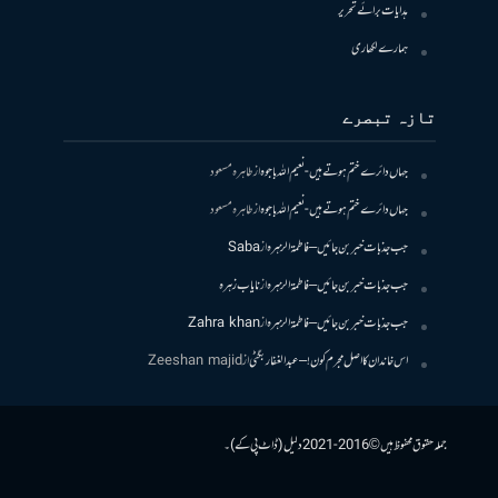
ہدایات برائے تحریر
ہمارے لکھاری
تازہ تبصرے
جہاں دائرے ختم ہوتے ہیں- نعیم اللہ باجوہ
از
طاہرہ مسعود
جہاں دائرے ختم ہوتے ہیں- نعیم اللہ باجوہ
از
طاہرہ مسعود
جب جذبات خبر بن جائیں – فاطمۃالزہرہ
از
Saba
جب جذبات خبر بن جائیں – فاطمۃالزہرہ
از
نایاب زہرہ
جب جذبات خبر بن جائیں – فاطمۃالزہرہ
از
Zahra khan
اس خاندان کا اصل مجرم کون! – عبدالغفار بگٹی
از
Zeeshan majid
جملہ حقوق محفوظ ہیں © 2016-2021 دلیل (ڈاٹ پی کے)۔