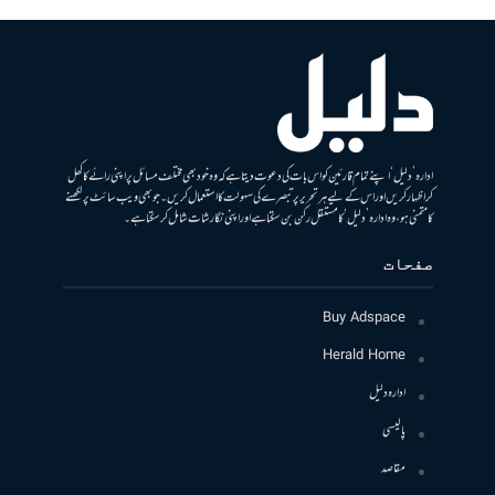
ادارہ ’دلیل‘ اپنے تمام قارئین کو اس بات کی دعوت دیتا ہے کہ وہ خود بھی مختلف مسائل پر اپنی رائے کا کھل
کر اظہار کریں اور اس کے لیے ہر تحریر پر تبصرے کی سہولت کا استعمال کریں۔ جو بھی ویب سائٹ پر لکھنے
کا متمنی ہو، وہ ادارہ ’دلیل‘ کا مستقل رکن بن سکتا ہے اور اپنی نگارشات شامل کرسکتا ہے۔
صفحات
Buy Adspace
Herald Home
ادارہ دلیل
پالیسی
مقاصد