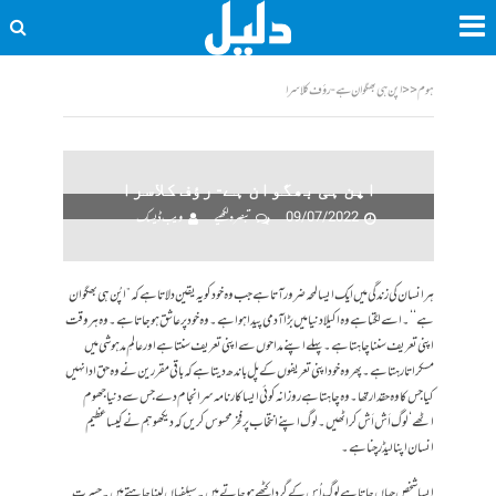
ہوم
<<
اپن ہی بھگوان ہے- رؤف کلاسرا
اپن ہی بھگوان ہے- رؤف کلاسرا
09/07/2022
تبصرہ لکھیے
ویب ڈیسک
ہر انسان کی زندگی میں ایک ایسا لمحہ ضرور آتا ہے جب وہ خود کو یہ یقین دلاتا ہے کہ ”اپُن ہی بھگوان
ہے‘‘۔ اسے لگتا ہے وہ اکیلا دنیا میں بڑا آدمی پیدا ہوا ہے۔ وہ خود پر عاشق ہو جاتا ہے۔ وہ ہر وقت
اپنی تعریف سننا چاہتا ہے۔ پہلے اپنے مداحوں سے اپنی تعریف سنتا ہے اور عالمِ مدہوشی میں
مسکراتا رہتا ہے۔ پھر وہ خود اپنی تعریفوں کے پل باندھ دیتا ہے کہ باقی مقررین نے وہ حق ادا نہیں
کیا جس کا وہ حقدار تھا۔ وہ چاہتا ہے روزانہ کوئی ایسا کارنامہ سرانجام دے جس سے دنیا جھوم
اٹھے‘ لوگ اَش اَش کر اٹھیں۔ لوگ اپنے انتخاب پر فخر محسوس کریں کہ دیکھو ہم نے کیسا عظیم
انسان اپنا لیڈر چنا ہے۔
ایسا شخص جہاں جاتا ہے لوگ اُس کے گرد اکٹھے ہو جاتے ہیں۔ سیلفیاں لینا چاہتے ہیں۔ حسرت