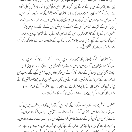
ہیں‘ وہ دنیا بھر کے سیر سپاٹے کرتے ہیں لیکن پھر بھی انہیں کوئی نہیں جانتا۔پھر انہیں کوئی مشورہ
دیتا ہے کہ اگر مشہوری چاہتے ہو تو پھر ایک ایسا ”بھگوان‘‘ ڈھونڈ لو جس کی سب ”پوجا‘‘ کرتے ہیں۔
آپ جائیں اسے چندہ دیں‘ اس کو چیک دیں‘ پیسے کی چمک دکھائیں‘ اس کے اخراجات برداشت
کریں‘ اس کے نخرے اٹھائیں‘ اس کے موڈ کے غلام بنیں‘ اس کے ڈرائنگ روم میں بیٹھ کر
گھنٹوں اس کے جاگنے کا انتظار کریں‘ اس کے ملازموں کو آتے جاتے تگڑی ٹپ دیں تاکہ وہ
آپ کو صاحب کے قصے سنائیں یا ذرا جاسوسی کریں کہ آپ کے علاوہ صاحب سے کون کون کس کس
وقت ملنے آتا ہے اور کیا گفتگو ہوتی ہے۔
ایسے ”بھگوان‘‘ کے گھریلو ملازم بھی سمجھدار ہوتے ہیں‘ وہ سب کے لیے یہ کام کرتے ہیں‘ وہ
سب کو ”اندرونی خبریں‘‘ دیتے ہیں جن میں سے بیشتر خود گھڑ لیتے ہیں۔ وہ ایک ماہر نجومی کی طرح
زیادہ تر اچھی خبریں ہی سائل کے ساتھ شیئر کرتے ہیں تاکہ وہ اپنی جیب ڈھیلی کیے رکھے۔ جب یہی
ملازم رات گئے سرونٹ کوارٹر میں اکٹھے ہوتے ہیں تو ان ارب پتیوں پر خوب ہنستے اور جگتیں لگاتے
ہیں کہ کیسے فلاں کو چونا لگایا اور کیا کچھ اپنی طرف سے سنا دیا۔ ایسے ”بھگوان‘‘ کے ملازم یا ان کا
سٹاف بھی کسی سے کم نہیں ہوتا۔ وہ ایسے لوگوں کا ‘تراہ‘ نکالے رکھتا ہے۔
”بھگوان‘‘ کو علم ہوتاہے کہ یہ سب لوگ اس کی محبت میں گرفتار نہیں بلکہ اپنے چکروں میں ہیں‘ ان
سب کی خواہشات انہیں ”بھگوان‘‘ کے دروازے تک لے آئی ہیں۔ یہ سب لوگ دوسروں کے
سامنے فرعون ہیں لیکن اُس کے سامنے باچھیں کھلائے بیٹھے ہیں۔ یہ سب بڑے بڑے اداکار ہیں۔
یہ اس دربار سے گیان پانا چاہتے ہیں اور ان کے لیے گیان مزید شہرت‘ مزید رعب و دبدبہ ہے۔ وہ