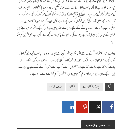
”دیوتا‘‘ کبھی کسی ایک درباری کو آگے کر دے گا تو کبھی کسی دوسرے کو۔ وہ ان درباریوں کو آپس
میں لڑاتا بھی رہے گا تاکہ یہ سب اپنی اوقات سے باہر نہ نکلیں۔ وہ ”دیوتا یا بھگوان‘‘ انہیں مرغوں
کی طرح لڑا کر خوش ہوتا ہے۔ ان کی پیٹھ پیچھے ان کا مذاق اڑائے گا‘ ان کی حرکتوں کو انجوائے کرے
گا۔ اسے سمجھ نہیں آئے گی کہ ان لوگوں کو سب کچھ ملا ہے لیکن ان کے اندر صبرو قناعت پیدا نہ
ہوئی۔ اب یہ شہرت اور رتبہ پانے کے لیے اس کے محتاج ہیں۔ یہ اس کی ایک نظر کرم چاہتے ہیں
جو اِن کے خیال میں ان کی زندگی بدل دے گی۔ ان کے پاس بہت کچھ ہے لیکن اب بھی انہیں کم لگتا
ہے۔
وہ اب اس”بھگوان‘‘ کے ذریعے انسانوں پر حکمرانی چاہتے ہیں۔ ”دیوتا‘‘ یہ سب کچھ دیکھ کر اپنی
ایک الگ دنیا بنا لیتا ہے۔ ایک ایسی دنیا جس کا وہ اکیلا مالک ہے۔ وہ جو چاہے کہہ سکتا ہے‘ جو
چاہے کر سکتا ہے۔ اسے لگتا ہے وہ”بھگوان‘‘ ہے‘ سب اسے سَرو کرنے کے لیے پیدا ہوئے
ہیں اور ایک دن اسی سرور اور عالمِ مستی میں وہی ”بھگوان‘‘ بم کو لات دے مارتا ہے۔
ٹیگز
اپن ہی بھگوان ہے
بھگوان
رؤف کلاسرا
یہ بھی پڑھیں