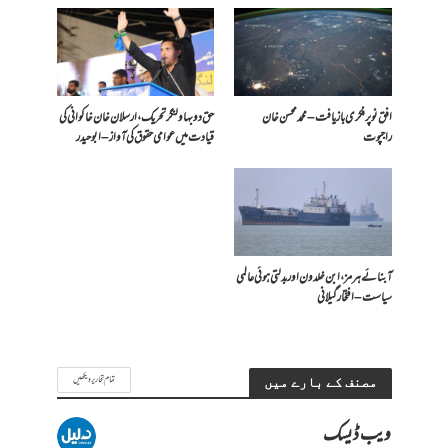
افق نو پر فکری بازیافت – محمد محسن خان
حق دو بہاولنگر تحریک، ارسلان خان خاکوانی کی
راجپوت
قیادت میں عوامی حقوق کی آواز – ابو حیدر
آبنائے ہرمز، ابن خلدون اور بدلتی ہوئی عالمی
سیاست – افتخار گیلانی
تمام تحاریر دیکھیں
مصنف کے بارے میں
ویب ڈیسک