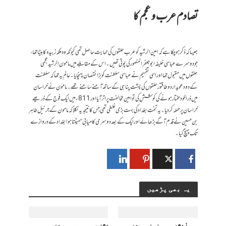
تصادم عرب و عجم کا
جیسا کہ ذکر ہو چکا ہے کہ امین الرشید کو عرب حلقوں کی حمایت حاصل تھی کیونکہ وہ ملکہ زبیدہ کا بیٹا تھا،
جو دوسرے عباسی خلیفہ ابو جعفر المنصور کی پوتی تھیں۔ اس کے مقابلے میں مامون الرشید عجمی
حلقوں میں مقبول تھا اور اسی تقسیم نے عباسی سلطنت کو بڑا نقصان پہنچایا۔ عالم یہ تھا کہ سلطنت
کے دو دعویدار دو طاقتور حلقوں کی پشت پناہی کے ساتھ آمنے سامنے تھے۔ مامون نے خراسان
میں ذرا خود مختار ہونے کی کوشش کی تو امین مخالفت پر اتر آیا اور 811ء میں ایک فوج کے ذریعے
خراسان پر حملہ کر دیا۔ یہ تختِ بغداد کی بہت بڑی غلطی تھی جس کا نتیجہ یہ نکلا کہ مامون کے جرنیل طاہر
بن حسین نے قدم آگے بڑھائے اور ایک کے بعد دوسری کامیابی سمیٹتا ہوا بغداد کے دروازے
تک پہنچ گیا۔
یہ بھی پڑھیں