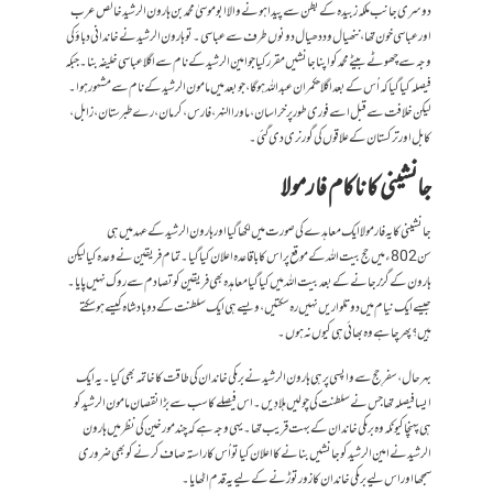
دوسری جانب ملکہ زبیدہ کے بطن سے پیدا ہونے والا ابو موسیٰ محمد بن ہارون الرشید خالص عرب
اور عباسی خون تھا، ننھیال و ددھیال دونوں طرف سے عباسی۔ تو ہارون الرشید نے خاندانی دباؤ کی
وجہ سے چھوٹے بیٹے محمد کو اپنا جانشیں مقرر کیا جو امین الرشید کے نام سے اگلا عباسی خلیفہ بنا۔ جبکہ
فیصلہ کیا گیا کہ اُس کے بعد اگلا حکمران عبد اللہ ہوگا، جو بعد میں مامون الرشید کے نام سے مشہور ہوا۔
لیکن خلافت سے قبل اسے فوری طور پر خراسان، ماورا النہر، فارس، کرمان، رے طبرستان، زابل،
کابل اور ترکستان کے علاقوں کی گورنری دی گئی۔
جانشینی کا ناکام فارمولا
جانشینی کا یہ فارمولا ایک معاہدے کی صورت میں لکھا گیا اور ہارون الرشید کے عہد میں ہی
سن 802ء میں حج بیت اللہ کے موقع پر اس کا باقاعدہ اعلان کیا گیا۔ تمام فریقین نے وعدہ کیا لیکن
ہارون کے گزر جانے کے بعد بیت اللہ میں کیا گیا معاہدہ بھی فریقین کو تصادم سے روک نہیں پایا۔
جیسے ایک نیام میں دو تلواریں نہیں رہ سکتیں، ویسے ہی ایک سلطنت کے دو بادشاہ کیسے ہو سکتے
ہیں؟ پھر چاہے وہ بھائی ہی کیوں نہ ہوں۔
بہرحال، سفرِ حج سے واپسی پر ہی ہارون الرشید نے برمکی خاندان کی طاقت کا خاتمہ بھی کیا۔ یہ ایک
ایسا فیصلہ تھا جس نے سلطنت کی چولیں ہلا دِیں۔ اس فیصلے کا سب سے بڑا نقصان مامون الرشید کو
ہی پہنچا کیونکہ وہ برمکی خاندان کے بہت قریب تھا۔ یہی وجہ ہے کہ چند مورخین کی نظر میں ہارون
الرشید نے امین الرشید کو جانشیں بنانے کا اعلان کیا تو اُس کا راستہ صاف کرنے کو بھی ضروری
سمجھا اور اس لیے برمکی خاندان کا زور توڑنے کے لیے یہ قدم اٹھایا۔