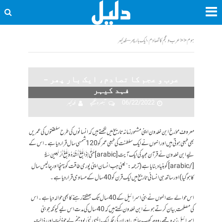
ہوم
<<
عرب و عجم کا تصادم، ایک بار پھر – فہد کیہر
عرب و عجم کا تصادم، ایک بار پھر –
فہد کیہر
06/22/2022
تبصرہ لکھیے
فہد کیہر
معروف مؤرخ ابن خلدون اپنی مشہورِ زمانہ تاریخ میں لکھتے ہیں کہ انسانوں کی طرح سلطنتوں کی عمریں
بھی طبعی ہوتی ہیں اور انہوں نے ایک سلطنت کی طبعی عمر کو 120 شمسی سال قرار دیا ہے۔ اس کے
لیے ابن خلدون نے قرآن مجید کی ایک آیت [arabic] حَتَّىٰ إِذَا بَلَغَ أَشُدَّهُ وَبَلَغَ أَرْبَعِينَ سَنَةً
[/arabic] کو بنیاد بنایا ہے (ترجمہ: “یعنی جب انسان اپنی پوری طاقت کو پہنچا اور چالیس سال
کا ہو گیا) اور ساتھ ہی انسانی تاریخ میں ایک قرن کو 40 سال کے مساوی قرار دیا ہے۔
اس حوالے سے انہوں نے بنی اسرائیل کے 40 سال تک بھٹکتے رہنے کا بھی حوالہ دیا ہے۔ اس
کی مصلحت بیان کرتے ہوئے ابن خلدون کہتے ہیں کہ 40 سال کی مدت اس لیے کیونکہ جو بنی
اسرائیل زندہ تھے، وہ مر کھپ جائیں اور ان کی جگہ ایک ایسی نئی پود جنم لے جو ذلّت اور رذالت