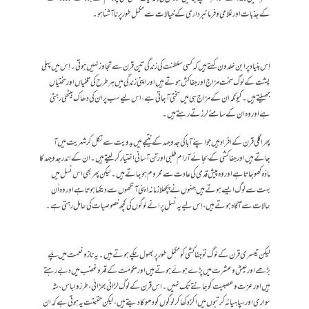
کے جذبات اور غلامی و فرمانبرداری کے خیالات سے مکمل طور پر نا آشنا ہو۔
اِس بنیاد پر ابن خلدون کہتے ہیں کہ کسی سلطنت کی زندگی تین قرن سے تجاوز نہیں ہوتی۔ اِس میں پہلی
پشت کے لوگ سخت مزاج اور جفاکش ہوتے ہیں اور اپنی زندگی میں ہر طرح کی تلخیاں اور سختیاں
جھیلتے ہیں۔ کیونکہ ان کے مزاج ہی میں سختی آ جاتی ہے، اس لیے سب پر ان کی دھاک بیٹھی رہتی
ہے اور وہ ان کے سامنے لرزتے رہتے ہیں۔
پھر اگلی قرن کے افراد ہیں جو اپنے آبا کی جدوجہد کے نتیجے میں بدویت سے نکل کر شہریت میں آ
جاتے ہیں اور جفاکشی کے بجائے آرام طلبی اور تن آسانی اختیار کر لیتے ہیں۔ ان کے اندر جدوجہد کا
مادّہ کھو جاتا ہے اور وہ پیش قدمی کی عادت سے محروم ہو جاتے ہیں۔ لیکن پھر بھی اس نسل میں
بہت سے لوگ ایسے ہوتے ہیں جنہوں نے پچھلا زمانہ اپنی آنکھوں سے دیکھا ہوتا ہے اور وہ اُن
حالات سے آگاہ ہوتے ہیں، اِس لیے یہ نسل پرانے لوگوں کی کچھ خصوصیات کی حامل رہتی ہے۔
لیکن تیسری قرن کے لوگ تو جفاکشی کو مکمل طور پر بھول چکے ہوتے ہیں۔ یہ ناز و نعمت میں پلے
بڑھے اور عیش و عشرت میں پڑے ہوئے ہوتے ہیں اور حکومت کے قہر و غضب میں دبے رہتے
ہیں اور عزت و عصبیت کو جانتے تک نہیں۔ اس قرن کے لوگ لڑائی بھڑائی، طرز و لباس، شہ
سواری اور سپاہیانہ کرتبوں میں اکڑ دِکھا کر لوگوں کو دھوکا دیتے ہیں، لیکن حقیقت یہ ہوتی ہے کہ ان