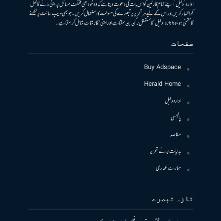
ادارہ ’دلیل‘ اپنے تمام قارئین کو اس بات کی دعوت دیتا ہے کہ وہ خود بھی مختلف مسائل پر اپنی رائے کا کھل
کر اظہار کریں اور اس کے لیے ہر تحریر پر تبصرے کی سہولت کا استعمال کریں۔ جو بھی ویب سائٹ پر لکھنے
کا متمنی ہو، وہ ادارہ ’دلیل‘ کا مستقل رکن بن سکتا ہے اور اپنی نگارشات شامل کرسکتا ہے۔
صفحات
Buy Adspace
Herald Home
ادارہ دلیل
پالیسی
مقاصد
ہدایات برائے تحریر
ہمارے لکھاری
تازہ تبصرے