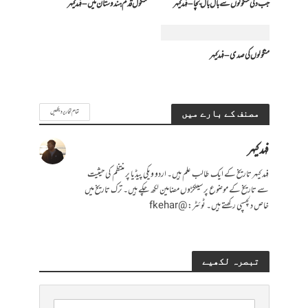
جب دلّی منگولوں سے بال بال بچا – فہد کیہر
منگول قدم ہندوستان میں – فہد کیہر
منگولوں کی صدی – فہد کیہر
تمام تحاریر دیکھیں
مصنف کے بارے میں
فہد کیہر
فہد کیہر تاریخ کے ایک طالب علم ہیں۔ اردو ویکی پیڈیا پر منتظم کی حیثیت
سے تاریخ کے موضوع پر سینکڑوں مضامین لکھ چکے ہیں۔ ترک تاریخ میں
خاص دلچسپی رکھتے ہیں۔ ٹوئٹر: @fkehar
تبصرہ لکھیے