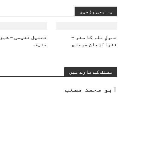
یہ بھی پڑھیں
حصولِ علم کا سفر –
تحلیل نفیسی – شہز
فخرالزمان سرحدی
حنیف
مصنف کے بارے میں
ابو محمد مصعب