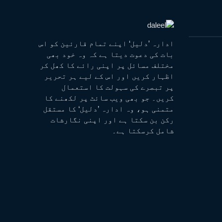
ادارہ ’دلیل‘ اپنے تمام قارئین کو اس
بات کی دعوت دیتا ہے کہ وہ خود بھی
مختلف مسائل پر اپنی رائے کا کھل کر
اظہار کریں اور اس کے لیے ہر تحریر
پر تبصرے کی سہولت کا استعمال
کریں۔ جو بھی ویب سائٹ پر لکھنے کا
متمنی ہو، وہ ادارہ ’دلیل‘ کا مستقل
رکن بن سکتا ہے اور اپنی نگارشات
شامل کرسکتا ہے۔