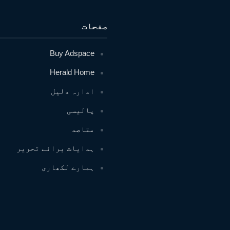
صفحات
Buy Adspace
Herald Home
ادارہ دلیل
پالیسی
مقاصد
ہدایات برائے تحریر
ہمارے لکھاری