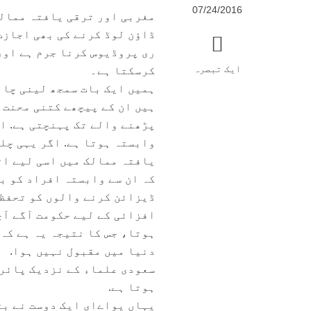
07/24/2016
مغربی اور ترقی یافتہ ممالک
ڈاؤن لوڈ کرنے کی بھی اجازت
ری پروڈیوس کرنا جرم ہے اور
ایک تبصرہ
کرسکتا ہے۔
ہمیں ایک بات سمجھ لینی چاہ
ہیں ان کے پیچھے کتنی محنت 
پڑھنے والے تک پہنچتی ہے. ا
وابستہ ہوتا ہے. اگر یہی چلن
یافتہ ممالک میں اسی لیے ات
کہ ان سے وابستہ افراد کو بھ
ڈیزائن کرنے والوں کو تحفظ 
افزائی کے لیے حکومت آگے آ
ہوتا، جس کا نتیجہ یہ ہے کہ 
دنیا میں مقبول نہیں ہوا.
سعودی علماء کے نزدیک پائریس
ہوتا ہے.
یہاں یواےای ایک دوست نے بت