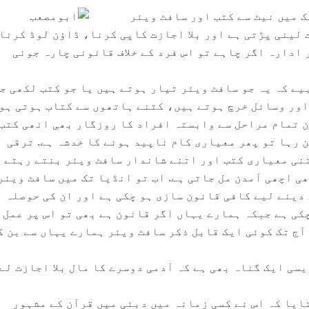
 میں نیٹ سے کتب اور سافٹ ویئر
 لینی پڑتی ہے اور بلا اجازت کاپی کرنا، ڈاؤن لوڈ کرنا
 ادارہ اگر چاہے تو اس فرد کے خلاف قانونی چارہ جوئی
یے کہ یہ جو سافٹ ویئر تیار ہوتے ہیں یا جو کتب لکھی ج
اور وسائل خرچ ہوتے ہیں، کتنے ہاتھوں سے کتاب ہوتی ہو
ن تمام مراحل سے وابستہ افراد کا روزگار بھی انھی کتب
 رہا تو پھر معیاری کام ناپید ہونے کا خدشہ ہے. ترقی
نی معیاری کتب اور اتنے شاندار سافٹ ویئر بنتے رہتے 
ی اچھی آمدن مل جاتی ہے. اب تو انڈیا تک میں سافٹ ویئر
دینے لیے کافی قانون سازی ہو چکی ہے اور ان کی حوصلہ
چکی ہے جبکہ ہمارے یہاں اگر قانون ہے بھی تو اس پر عمل 
آج تک کوئی ایک قابل ذکر سافٹ ویئر ہمارے یہاں سے بن ک
ی ایک گناہ بھی ہے کہ آدمی دوسرے کا مال بلا اجازت لے
ایا کہ اس نے کسی زمانہ میں دبئی میں قرآن کے مشہور