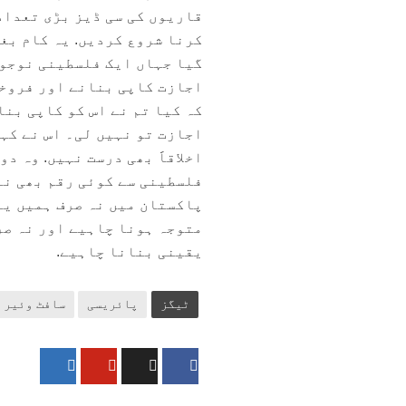
قاریوں کی سی ڈیز بڑی تعداد
کرنا شروع کردیں. یہ کام بغی
گیا جہاں ایک فلسطینی نوجوان
اجازت کاپی بنانے اور فروخت
کہ کیا تم نے اس کو کاپی بنا
اجازت تو نہیں لی۔ اس نے کہا
اخلاقاََ بھی درست نہیں. وہ د
فلسطینی سے کوئی رقم بھی نہ 
پاکستان میں نہ صرف ہمیں یہ
متوجہ ہونا چاہیے اور نہ صر
یقینی بنانا چاہیے.
ٹیگز
پائریسی
سافٹ وئیر