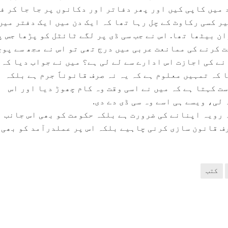
 میں کاپی کیں اور پھر دفاتر اور دکانوں پر جا جا کر ف
ر کسی رکاوٹ کے چل رہا تھا کہ ایک دن میں ایک دفتر میں 
 بیٹھا تھا. اس نے جب سی ڈی پر لگے ٹائٹل کو پڑھا جس پر
 کرنے کی ممانعت عربی میں درج تھی تو اس نے مجھ سے پو
نے کی اجازت اس ادارے سے لے لی ہے؟ میں نے جواب دیا کہ 
 کہ تمہیں معلوم ہے کہ یہ نہ صرف قانوناََ جرم ہے بلکہ
وست کہتا ہے کہ میں نے اسی وقت وہ کام چھوڑ دیا اور اس
لی، ویسے ہی اسے وہ سی ڈی دے دی.
 رویہ اپنانے کی ضرورت ہے بلکہ حکومت کو بھی اس جانب
ف قانون سازی کرنی چاہیے بلکہ اس پر عملدرآمد کو بھی
کتب