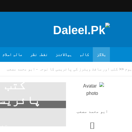
بلاگز
کالم
ہیڈلائنز
نقطہ نظر
عالم اسلام
ہوم
<<
کتب اور سافٹ ویئرز کی پائریسی کا نوحہ - ابو محمد مصعب
کتب ا
پائریسی
ابو محمد مصعب
16