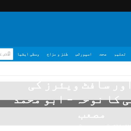
تعلیم
صحت
اسپورٹس
طنز و مزاح
وسطی ایشیا
ور سافٹ ویئرز کی
 کا نوحہ – ابو محمد
مصعب
07/24/20
ایک تبصرہ
ابو محمد مصعب