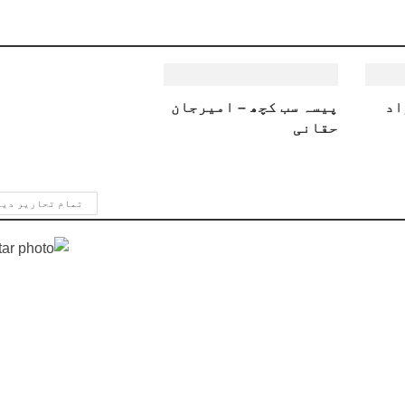
اد
پیسہ سب کچھ – امیرجان
حقانی
تمام تحاریر دی