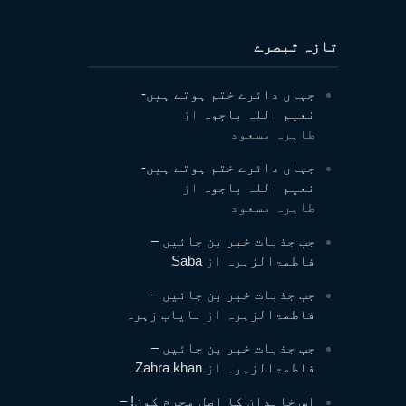
تازہ تبصرے
جہاں دائرے ختم ہوتے ہیں-
نعیم اللہ باجوہ
از
طاہرہ مسعود
جہاں دائرے ختم ہوتے ہیں-
نعیم اللہ باجوہ
از
طاہرہ مسعود
جب جذبات خبر بن جائیں –
فاطمۃالزہرہ
از
Saba
جب جذبات خبر بن جائیں –
فاطمۃالزہرہ
از
نایاب زہرہ
جب جذبات خبر بن جائیں –
فاطمۃالزہرہ
از
Zahra khan
اس خاندان کا اصل مجرم کون! –