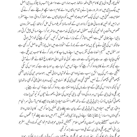
لیکن چور گلی والی باجی کا نام پہلی دفعہ سنا تھا. جب ہمارا ان سے واسطہ پڑا تب پتہ چلا کہ یہ باجی اصل
میں جگ باجی ہیں اور ضرورت پڑنے پر تمام باجیوں والے کام بہت اچھے طریقے سے کرنے کی
صلاحیت رکھتی ہیں. ان کی ایک خصوصیت جو انھیں مذکورہ بالا باجیوں سے ممتاز کردیتی، وہ اپنے منفرد
انداز میں خواتین کا روحانی علاج کرنا اور ان کے خود ساختہ گھریلو مسائل حل کرنا تھا. ایک مقررہ دن
مخصوص وقت پر خواتین کی ایک معقول تعداد باجی کی خدمت میں حاضر ہو کر اپنے مسائل پیش کرتی اور
باجی اپنے جلالی عمل سے انھیں‌متاثر کر کے نذرانے وصول کرتیں. کسی کو بیٹے کی خواہش ہوتی
حالانکہ اس کی بیٹی نے پانچویں جماعت کے بورڈ کے امتحانات میں اول پوزیشن حاصل کر رکھی ہے
اور سکول میں تقسیم انعامات کی تقریب میں اپنے ماں باپ کا سر بلند کرنے کا سبب بن چکی ہے،
لیکن بیٹا چاہیے. حد ہے یا اللہ پاک سے ضد ہے. کوئی خاتون اپنی بہو کا دماغ ٹھکانے لگوانے آئی
ہے کیونکہ بہو نے کالا جادو کرا کر بیٹے کو اپنے بس میں کر لیا ہے. یہ اور بات ہے کہ بہو اس کی سگی
بھتیجی ہے، جس کی پیدائش پر سب سے زیادہ اسی نے خوشیاں منائی تھیں. بہو صاحبہ جن کی زبان میٹھی
پھپھو میٹھی پھپھو کرتے نہیں تھکتی تھی وہ بھی باجی کی کلائنٹ ہیں. ایک دو بار اپنی بیٹی کو بھی ساتھ لایا
گیا کیونکہ داماد اس کی بیٹی کے بجائے ماں کی زیادہ سنتا ہے. جادو کر رکھا ہے ڈائن نے بیٹے پر.
چور گلی والی باجی کے پاس ہر درد کی دوا تھی. باجی کپڑوں کی سلائی، چھوٹے بچوں کو ٹیوشن پڑھانا،
چھوٹی کمیٹیاں ڈالنا، بڑی بی بی جی کے ساتھ بطور اسٹنٹ میلاد پڑھنے جانا جیسے کام باآسانی سرانجام
دیتی رہی تھیں. میلاد میں بڑی بی بی جی کے بیان سے پہلے باجی نعتیں پڑھا کرتیں. ‘کالیا زلفاں والا
دکھی دلاں دا سہارا’ پڑھتے پڑھتے اپنے دل پہ لازمی ہاتھ رکھتیں. آخر میں دعا سے پہلے نم آنکھوں کے
ساتھ جب ‘مصطفے جان رحمت پہ لاکھوں سلام’ بھیجتیں تو وہاں موجود تمام خواتین کو رلا دیتیں. مگر جو
پذیرائی انھیں چور گلی والی بن کے ملی وہ سب سے بڑھ کر تھی.
چور گلی والی باجی کا گھر ایک سنسان اندھیری گلی میں واقع تھا. دن کے وقت بھی رات کا گماں ہوتا