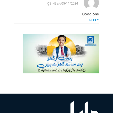
05/11/2024 وقت 8:43 صبح
Good one
REPLY