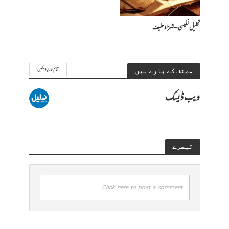
تحلیل نفیسی – شہزاد حنیف
تمام تحاریر دیکھیں
مصنف کے بارے میں
ویب ڈیسک
تبصرے
Click here to post a comment