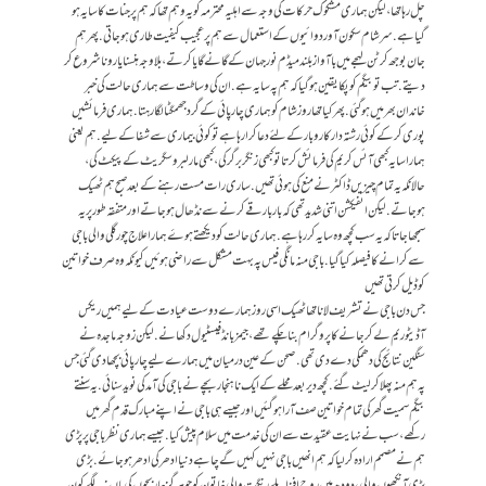
چل رہا تھا، لیکن ہماری مشکوک حرکات کی وجہ سے اہلیہ محترمہ کو یہ وہم تھا کہ ہم پر جنات کا سایہ ہو
گیا ہے. سرشام سکون آور دوائیوں کے استعمال سے ہم پر عجیب کیفیت طاری ہو جاتی. پھر ہم
جان بوجھ کر ٹن لہجے میں باآواز بلند میڈم نور جہان کے گانے گایا کرتے، بلاوجہ ہنسنا یا رونا شروع کر
دیتے. تب تو بیگم کو پکا یقین ہوگیا کہ ہم پہ سایہ ہے. ان کی وساطت سے ہماری حالت کی خبر
خاندان بھر میں ہوگئی. پھر کیا تھا روز شام کو ہماری چارپائی کے گرد جھمگٹا لگا رہتا. ہماری فرمائشیں
پوری کر کے کوئی رشتہ دار کاروبار کے لئے دعا کرا رہا ہے تو کوئی بیماری سے شفا کے لیے. ہم یعنی
ہمارا سایہ کبھی آئس کریم کی فرمائش کرتا تو کبھی زنگر برگر کی، کبھی مارلبرو سگریٹ کے پیکٹ کی،
حالانکہ یہ تمام چیزیں ڈاکٹر نے منع کی ہوئی تھیں. ساری رات مست رہنے کے بعد صبح ہم ٹھیک
ہوجاتے. لیکن انفیکشن اتنی شدید تھی کہ بار بار قے کرنے سے نڈھال ہوجاتے اور متفقہ طور پر یہ
سمجھا جاتا کہ یہ سب کچھ وہ سایہ کر رہا ہے. ہماری حالت کو دیکھتے ہوۓ ہمارا علاج چور گلی والی باجی
سے کرانے کا فیصلہ کیا گیا. باجی منہ مانگی فیس پہ بہت مشکل سے راضی ہوئیں کیونکہ وہ صرف خواتین
کو ڈیل کرتی تھیں
جس دن باجی نے تشریف لانا تھا ٹھیک اسی روز ہمارے دوست عیادت کے لیے ہمیں ریکس
آڈیٹوریم لے کر جانے کا پروگرام بنا چکے تھے، جیمز بانڈ فیسٹیول دکھانے. لیکن زوجہ ماجدہ نے
سنگین نتائج کی دھمکی دے دی تھی. صحن کے عین درمیان میں ہمارے لیے چارپائی بچھا دی گئی جس
پہ ہم منہ پھلا کر لیٹ گئے. کچھ دیر بعد محلے کےایک ناہنجار بچے نے باجی کی آمد کی نوید سنائی. یہ سنتے
بیگم سمیت گھر کی تمام خواتین صف آرا ہوگئیں اور جیسے ہی باجی نے اپنے مبارک قدم گھر میں
رکھے، سب نے نہایت عقیدت سے ان کی خدمت میں سلام پیش کیا. جیسے ہماری نظر باجی پر پڑی
ہم نے مصمم ارادہ کر لیا کہ ہم انھیں باجی نہیں کہیں گے چاہے دنیا ادھر کی ادھر ہو جائے. بڑی