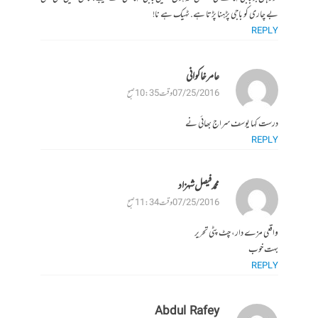
بے چاری کو باجی پڑهنا پڑتا ہے. ٹهیک ہے نا!
REPLY
عامر خاکوانی
07/25/2016 وقت 10:35 صبح
درست کہا یوسف سراج بھائی نے
REPLY
محمد فیصل شہزاد
07/25/2016 وقت 11:34 صبح
واقعی مزے دار، چٹ پٹی تحریر
بہت خوب
REPLY
Abdul Rafey