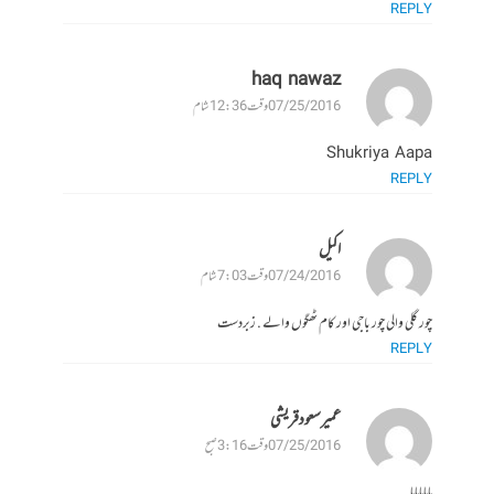
REPLY
haq nawaz
07/25/2016 وقت 12:36 شام
Shukriya Aapa
REPLY
اکیل
07/24/2016 وقت 7:03 شام
چور گلی والی چور باجی اور کام ٹھگوں والے . زبردست
REPLY
عمیر سعود قریشی
07/25/2016 وقت 3:16 صبح
ہاہاہاہاہا