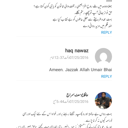
بھلا دودھ میں ملے روح افزا جیسی رنگت والی خاتون کو باجی کون کہتا ہے؟
حق نواز بھائی آپ تو چھپے رستم نکلے.
بہت عمدہ طریقے سے جعلی عاملوں کو بےنقاب کیا ہے
اللہ قلم میں مزید روانی دے
REPLY
haq nawaz
07/25/2016 وقت 12:37 شام
Ameen. Jazzak Allah Umair Bhai
REPLY
حافظ یوسف سراج
07/25/2016 وقت 5:44 صبح
بہت رواں بے ساختہ اور دلچسپ. لکهتے رہئے برادر. خواہ اس کے لئے ایک اور بهی
ڈرامہ کیوں نہ کرنا پڑے.
اور ہاں جو باجی کہانے کی ‘ مستحق’ نہ ہوں انهیں باجی لکها بهی مت کیجئے. ناحق ہمیں بهی اس