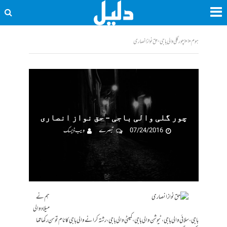
ہوم
<<
چور گلی والی باجی - حق نواز انصاری
چور گلی والی باجی – حق نواز انصاری
07/24/2016
تبصرے
ویب ڈیسک
ہم نے
میلاد والی
باجی، سلائی والی باجی، ٹیوشن والی باجی، کمیٹی والی باجی، رشتہ کرانے والی باجی کا نام تو سن ر کھا تھا