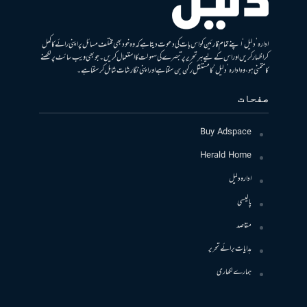
ادارہ ’دلیل‘ اپنے تمام قارئین کو اس بات کی دعوت دیتا ہے کہ وہ خود بھی مختلف مسائل پر اپنی رائے کا کھل
کر اظہار کریں اور اس کے لیے ہر تحریر پر تبصرے کی سہولت کا استعمال کریں۔ جو بھی ویب سائٹ پر لکھنے
کا متمنی ہو، وہ ادارہ ’دلیل‘ کا مستقل رکن بن سکتا ہے اور اپنی نگارشات شامل کرسکتا ہے۔
صفحات
Buy Adspace
Herald Home
ادارہ دلیل
پالیسی
مقاصد
ہدایات برائے تحریر
ہمارے لکھاری