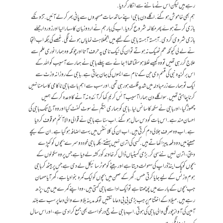
رہے ہیں لیکن اس نے ماننے سے انکار کر دیا.
ہم بھی خاموش ہو گئے. اگلے دن باجی اپنے ساتھ سات مسجدوں سے پانی بھر کر لے آئیں. تڑونکے
بازی کرتے ہوۓ پھر مکالمہ شروع کردیا. اب کی بار ہم نے اردو زبان کا سہارا لیا اور زوردار جملے
بازی شروی کر دی. آہستہ آہستہ باجی کے لہجے میں جنجھلاہٹ نمایاں ہونے لگی. غصے کی جگہ اب التجا
نے لے لی کیونکہ ھم ٹھیک نہ ہوتے تو ان کی نیک نامی پہ حرف آتا اور چونکہ وہ ہمارا نوری علم سے
علاج کر رہی تھیں تو وہ کیسے غلط ہو سکتا تھا؟ جانے سے پہلے باجی نے ہمارے آسیب کو اللہ کے
اس برگزیدہ نبی کی قسم دی جن کے نام سے ایسوں کی جان جاتی ہے. باجی کے روزانہ وزٹ سے
ایک تو ہمارے زر مبادلہ میں شدید قلت ہو رہی تھی. اور سب سے اہم بات باجی ناکامی کا سامنا نہیں
کرنا چاہتی تھیں. سو اگلے دن ہمارا آسیب آئس کریم کھا کر آئندہ نہ آنے کا وعدہ کر کے ہمیں
چھوڑگیا، اور باجی نے سکھ کا سانس لیا. باجی کو ہماری بیگم نے سوٹ گفٹ کیا اور وہ آج تک باجی کی
احسان مند ہے. اس بات کو دس سال ہو گئے. اب سنا ہے باجی نے قوالی والا آئٹم موقوف کر دیا
ہے. اب وہ صرف جلالی دم کرتی ہیں. اب ان کی کلائنٹس میں بہت اضافہ ہوگیا ہے. ان کے بچے
مہینے میں دو دفعہ پیزا کھاتے ہیں. کسی کی اترن نہیں پہنتے، بلکہ باجی خود دوسرے بچوں کو کپڑے
دیتی، اترن نہیں نئے سی کر. بڑی کمیٹیاں ڈال کر خاوند کو رکشہ لے دیا ہے جس پر وہ سکولوں کے
بچوں کو پک اینڈ ڈراپ کی سہولت دیتا ہے اور بیٹے کو موٹر سائیکل لے دی ہے جس پر بیٹھ کر باجی
ہوم وزٹس کے لیے جایا کرتی ھہں. گھر کے صحن میں بچوں کو ایک کمرہ بنوا دیا ہے، گھر آیا مہمان
جب بچوں کے بارے میں پوچھتا ہے تو ایک ادا سے باجی کہتی ہیں، وہ اپنے کمرے میں ہیں، پڑھ
رہے ہیں. میلاد کے اختتام پر جب بڑی بی بی دعا مانگتیں تو مکہ مدینہ بلاوے والی دعا پر سب سے بلند
آمین کی آواز چورگلی والی باجی کی ہوتی. اب باجی نے حج درخواست بھی جمع کرا دی ہے، اور اس سال