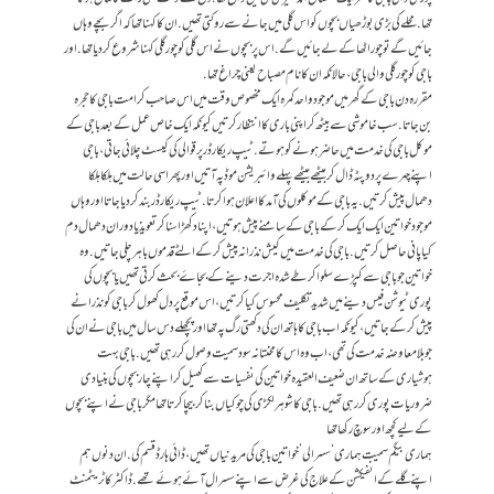
تھا. محلے کی بڑی بوڑھیاں بچوں کو اس گلی میں جانے سے روکتی تھیں. ان کا کہنا تھا کہ اگر بچے وہاں
جائیں گے تو چور اٹھا کے لے جائیں گے. اس پر بچوں نے اس گلی کو چور گلی کہنا شروع کر دیا تھا. اور
باجی کو چور گلی والی باجی،حالانکہ ان کا نام مصباح یعنی چراغ تھا.
مقررہ دن باجی کے گھر میں موجود واحد کمرہ ایک مخصوص وقت میں اس صاحب کرامت باجی کا حجرہ
بن جاتا. سب خاموشی سے بیٹھ کر اپنی باری کا انتظار کرتیں کیونکہ ایک خاص عمل کے بعد باجی کے
موکل باجی کی خدمت میں حاضر ہونے کو ہوتے. ٹیپ ریکارڈر پر قوالی کی کیسٹ چلائی جاتی، باجی
اپنے چہرے پر دوپٹہ ڈال کر بیٹھے بیٹھے پہلے وائبریشن موڈ پہ آتیں اور پھر اسی حالت میں ہلکا ہلکا
دھمال پیش کرتیں. یہ باجی کے موکلوں کی آمد کا اعلان ہوا کرتا. ٹیپ ریکارڈر بند کر دیا جاتا اور وہاں
موجود خواتین ایک ایک کر کے باجی کے سامنے پیش ہوتیں، اپنا دکھڑا سنا کر تعویذ یا دوران دھمال دم
کیا پانی حاصل کرتیں. باجی کی خدمت میں کیش نذرانہ پیش کر کے الٹے قدموں باہر چلی جاتیں. وہ
خواتین جو باجی سے کپڑے سلوا کر طے شدہ اجرت دینے کے بجاۓ بحث کرتی تھیں یا بچوں کی
پوری ٹیوشن فیس دینے میں شدید تکلیف محسوس کیا کر تیں، اس موقع پر دل کھول کر باجی کو نذرانے
پیش کر کے جاتیں، کیونکہ اب باجی کا ہاتھ ان کی دکھتی رگ پہ تھا اور پچھلے دس سال میں باجی نے ان کی
جو بلا معاوضہ خدمت کی تھی، اب وہ اس کا محنتانہ سود سمیت وصول کر رہی تھیں. باجی بہت
ہوشیاری کے ساتھ ان ضعیف العقیدہ خواتین کی نفسیات سے کھیل کر اپنے چار بچوں کی بنیادی
ضروریات پوری کر رہی تھیں. باجی کا شوہر لکڑی کی چوکیاں بنا کر بیچا کرتا تھا مگر باجی نے اپنے بچوں
کے لیے کچھ اور سوچ رکھا تھا
ہماری بیگم سمیت ہماری ‘سسرالی’ خواتین باجی کی مریدنیاں تھیں، ڈائی ہارڈ قسم کی. ان دنوں ہم
اپنے گلے کے انفیکشن کے علاج کی غرض سے اپنے سسرال آئے ہوئے تھے. ڈاکٹر کا ٹریٹمنٹ