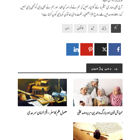
مکہ مدینہ روانگی ہے.
آج بھی ہماری بیگم ماننے کو تیار نہیں کہ ہم نے ڈرامہ کیا تھا. اور ہم نے بھی باجی کو کبھی باجی نہیں
کہا. بھلا دودھ میں ملے روح افزا جیسی رنگت والی خاتون کو باجی کون کہتا ہے؟
ٹیگز
باجی
جن
خاتون
سایہ
یہ بھی پڑھیں
موبائل فون اور بزرگ والدین- بریرہ صدیقی
حصولِ علم کا سفر – فخرالزمان سرحدی