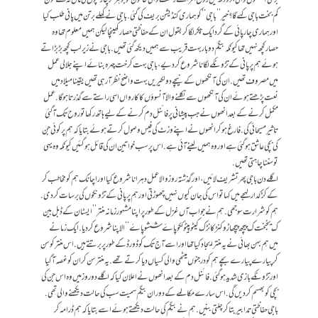
بڑی آنکھوں والی، دودھ میں روح افزا ملے رنگت والی خاتون کو جو ہرگز چار بچوں کی ماں نہ لگے کون
کم بخت باجی کہے گا؟ خیر ’’باجی‘‘ کو ہماری کنڈیشن بریف کی گئی. باجی نے کھلے برتن میں پانی طلب کیا
اور ہماری چارپائی کے گرد ایک چکر لگا کر بقول ان کے حفاظتی حصار کھینچا لیکن ہمیں معلوم تھا وہ
حصار کچھ نہیں تھا کیونکہ بیگم دو بار بہت قریب سے ہمیں دیکھ گئی تھیں. باجی نے زیر لب کچھ بڑبڑاتے
ہوئے ہم پر پانی کے تڑونکے لگانا شروع کر دیے، باجی بہت کرخت چہرہ بنائے اپنے جلالی عمل
میں مصروف تھیں. ان کی آنکھوں کے نیچے دو لکیریں بہت واضح نظر آرہی تھیں یقینا میلاد میں
نعت پڑھتے ہوئے ان کی آنکھوں سے نکلنے والا آنسوؤں کا کارواں اسی راستے سے گذرتا ہوگا. عمل
مکمل کرنے کے بعد انھوں نے جب پیشانی پر فائنل دم کرنے کے لیے ہاتھ رکھا تو روح تک آگئی
تاثیر مسیحائی کی. فارغ ہوکر انھوں نے اپنے وزٹ کی فیس وصول کرتے ہوئے بتایا کہ ہم پر کوئی جن
کی بچی عاشق ہو گئی ہے اور وہ ہمیں لینے آئی ہے. اس پر سب خواتین ان کی قائل ہوگئیں کیونکہ وہ یہی
تو سننا چاہتی تھیں.
اگلے دن باجی پھر تشریف لائیں، اور گذشتہ روز والا عمل دہرانا شروع کیا اور اچانک ہم کو مخاطب کر
کے کڑکدار لہجے میں کہا تو اس کی جان کیوں نہیں چھوڑتی اور ہم پر پانی کے تڑونکوں کی برسات کردی.
ہم کو شرارت سوجھی. ہم نے جواب آں غزل کے طور پر اپنا مشہور زمانہ منتر ’’ایسٹان کے ڈبل بین
ک یخبخت ک پیچھ پیچھاڑو کنڑ کانڑ ک کیٹو پیٹو ککو پاۓ ششو پاۓ‘‘ الاپنا شروع کر دیا. ایک زمانے
میں ہم بہن بھائی نے یہ منتر ایجاد کیا تھا اور اسے آج تک کوڈ ورڈ کے طور پر برتتے ہیں. اس منتر کو سن
کر پیارے پیارے بچے ہم کو درجنوں میٹھی والی کسیاں دیا کرتے تھے. یہ منتر سن کر ان کو غصہ آگیا
اور تڑونکے بازی شدید ہو گئی. فائنل دم کے بعد انھوں نے اعلان کیا کہ اگلے دو روز میں وہ اس جن کی
بچی کو بھسم کر دیں گی. اس سارے مکالمے کے دوران بیگم سمیت سب کی حالت دیکھنے والی تھی.
باجی حفاظتی تدابیر بتا کر چلتی بنیں. ہم نے بیگم کی حالت دیکھتے ہوئے اسے بتایا کہ ہم ڈرامہ کر