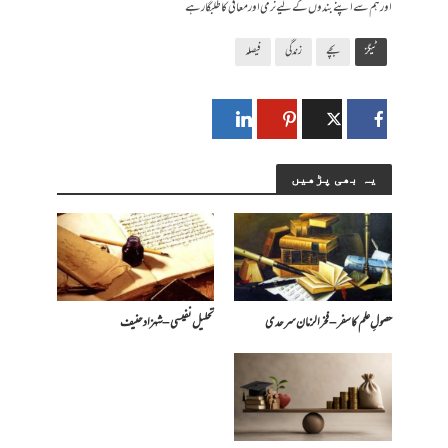
اور ہم سے اپنے بندوں کے لیے نرمی اور معافی کا طلبگار ہے
ٹیگز
بچے
زندگی
فیصلہ
یہ بھی پڑھیں
حصولِ علم کا سفر – فخرالزمان سرحدی
تحلیل نفیسی – شہزاد حنیف