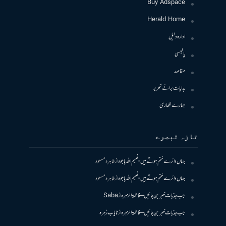
Buy Adspace
Herald Home
ادارہ دلیل
پالیسی
مقاصد
ہدایات برائے تحریر
ہمارے لکھاری
تازہ تبصرے
جہاں دائرے ختم ہوتے ہیں- نعیم اللہ باجوہ
از
طاہرہ مسعود
جہاں دائرے ختم ہوتے ہیں- نعیم اللہ باجوہ
از
طاہرہ مسعود
جب جذبات خبر بن جائیں – فاطمۃالزہرہ
از
Saba
جب جذبات خبر بن جائیں – فاطمۃالزہرہ
از
نایاب زہرہ