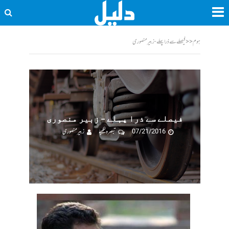
ہوم
<<
فیصلے سے ذرا پہلے - زبیر منصوری
فیصلے سے ذرا پہلے – زبیر منصوری
07/21/2016
تبصرہ لکھیے
زبیر منصوری