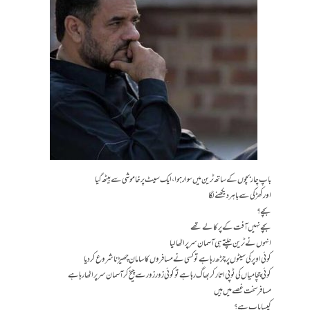
باپ چار بچوں کے ساتھ ٹرین میں سوار ہوا، ایک سیٹ پرخاموشی سے بیٹھ گیا
اور کھڑکی سے باہر دیکھنے لگا
بچے؟
بچے نہیں آفت کے پرکالے تھے
انہوں نے ٹرین چلتے ہی آسمان سر پر اٹھا لیا
کوئی اوپر کی سیٹوں پر چڑھ رہا ہے تو کسی نے مسافروں کا سامان چھیڑنا شروع کر دیا
کوئی چچا میاں کی ٹوپی اتار کر بھاگ رہا ہے تو کوئی زور زور سے چیخ کر آسمان سر پر اٹھا رہا ہے
مسافر سخت غصے میں ہیں
کیسا باپ ہے ؟