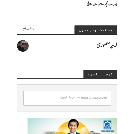
پیسہ سب کچھ – امیرجان حقانی
تمام تحاریر دیکھیں
مصنف کے بارے میں
زبیر منصوری
تبصرہ لکھیے
Click here to post a comment