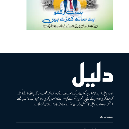
ادارہ ’دلیل‘ اپنے تمام قارئین کو اس بات کی دعوت دیتا ہے کہ وہ خود بھی مختلف مسائل پر اپنی رائے کا کھل
کر اظہار کریں اور اس کے لیے ہر تحریر پر تبصرے کی سہولت کا استعمال کریں۔ جو بھی ویب سائٹ پر لکھنے
کا متمنی ہو، وہ ادارہ ’دلیل‘ کا مستقل رکن بن سکتا ہے اور اپنی نگارشات شامل کرسکتا ہے۔
صفحات