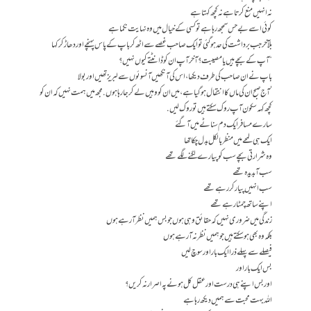
نہ انہیں منع کرتا ہے نہ کچھ کہتا ہے
کوئی اسے بے حس سمجھ رہا ہے تو کسی کے خیال میں وہ نہایت نکما ہے
بلآخر جب برداشت کی حد ہو گئی تو ایک صاحب غصے سے اٹھ کر باپ کے پاس پہنچے اور دھاڑ کر کہا
“آپ کے بچے ہیں یا مصیبت ؟ آخر آپ ان کو ڈانٹتے کیوں نہیں؟
باپ نے ان صاحب کی طرف دیکھا، اس کی آنکھیں آنسوئوں سے لبریز تھیں اور بولا
‘آج صبح ان کی ماں کا انتقال ہوگیا ہے، میں ان کو وہیں لے کر جا رہا ہوں. مجھ میں ہمت نہیں کہ ان کو
کچھ کہہ سکون آپ روک سکتے ہیں تو روک لیں.
سارے مسافرایک دم سناٹے میں آ گئے
ایک ہی لمحے میں منظر بالکل بدل چکا تھا
وہ شرارتی بچے سب کو پیارے لگنے لگے تھے
سب آبدیدہ تھے
سب انہیں پیار کر رہے تھے
اپنے ساتھ چمٹا رہے تھے
زندگی میں ضروری نہیں کہ حقائق وہی ہوں جو بس ہمیں نظر آ رہے ہوں
بلکہ وہ بھی ہوسکتے ہیں جو ہمیں نظر نہ آ رہے ہوں
فیصلے سے پہلے ذرا ایک بار اور سوچ لیں
بس ایک بار اور
اور بس اپنے ہی درست اور عقل کل ہونے پہ اصرار نہ کریں؟
اللہ بہت محبت سے ہمیں دیکھ رہا ہے