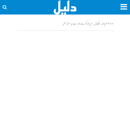
ہوم
<<
پانامہ سکینڈل، سپریم کورٹ دوراہے پر – محمد عمیر