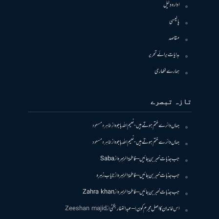
ادارہ دلیل
پالیسی
مقاصد
ہدایات برائے تحریر
ہمارے لکھاری
تازہ تبصرے
جہاں دائرے ختم ہوتے ہیں- نعیم اللہ باجوہ
از
طاہرہ مسعود
جہاں دائرے ختم ہوتے ہیں- نعیم اللہ باجوہ
از
طاہرہ مسعود
جب جذبات خبر بن جائیں – فاطمۃالزہرہ
از
Saba
جب جذبات خبر بن جائیں – فاطمۃالزہرہ
از
نایاب زہرہ
جب جذبات خبر بن جائیں – فاطمۃالزہرہ
از
Zahra khan
اس خاندان کا اصل مجرم کون! – عبدالغفار بگٹی
از
Zeeshan majid