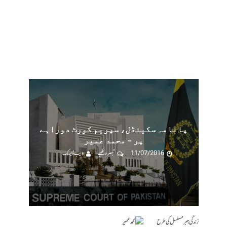
پانامہ سکینڈل، سپریم کورٹ دوراہے
پر – محمد عمیر
11/07/2016
تبصرہ لکھیے
ویب ڈیسک
زندگی جبر مسلسل کی طرح