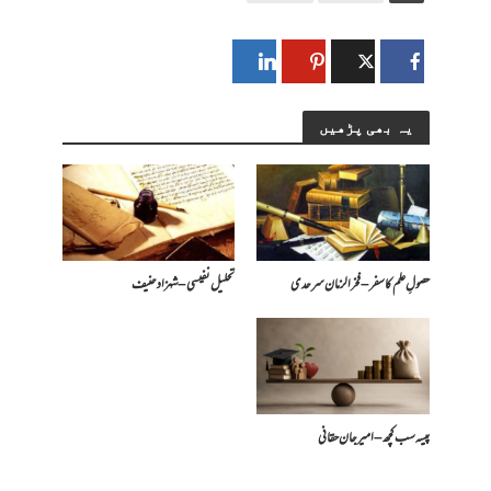
یہ بھی پڑھیں
حصولِ علم کا سفر – فخرالزمان سرحدی
تحلیل نفیسی – شہزاد حنیف
پیسہ سب کچھ – امیرجان حقانی