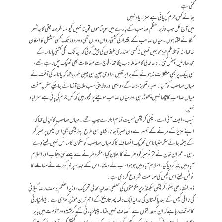
کٹی ہے
جانے کس جرم کی پائی ہے سزا ،یاد نہیں
میں آج کل جب وزیراعظم صاحب کے بارے میں سوچتا ہوں تو پتہ نہیں کیوںساغرصدیقی کا یہ شعر
گنگانے لگتا ہوں۔ میاں صاحب کے اقتدار کی کشتی رواں دواں تھی دور دورتک کسی مشکل کا امکان
نہ تھا ،نہ تو تلاطم خیز موجیں تھیں نہ کسی سمندری طوفان کی پیش گوئی کہ اچانک انکی کشتی پانامہ کے
مجدھار میں پھنس گئی۔ دھاندلی کا معاملہ دب چکا تھا، فوج سے معاملات بھی ٹھیک چل رہے تھے،
سی پیک پر بھی مشکلات نہ ہونے کے برابر تھیں، راوی چین ہی چین لکھ رہا تھا کہ پانامہ کی آفت نے
میاں صاحب کو آ لیا۔ صبر، تعویز، دھاگے، دیسی اور ولایتی سب علاج آزمائے جا چکے مگر یہ آفت
میاں صاحب کا پیچھا نہیں چھوڑ رہی اور میاں صاحب سوچنے پر مجبور ہیں کہ کس جرم کی پائی ہے سزا یاد
نہیں
نیب، ایف آئی اے، اینٹی کرپشن سمیت تمام ادارے چپ تھے۔ میاں صاحب کا خیال تھا کہ
اپنے عزیز کے مرنے کے تیسرے دن صبر آ جاتا، شاید اسی طرح اپوزیشن بھی اس کیس پر صبر کر
کے بیٹھ جائے مگر ستیاناس تحریک انصاف کا کہ میاں صاحب کو سکون کا سانس نہیں لینے دے
رہی۔ عمران خان نے 2 نومبر کو دھرنے کا اعلان کیا، مگر دھرنے سے پہلے ہی پنجاب اور اسلام
آباد میں بند کر دیا گیا، اسلام آباد میں جو ہوا سب نے دیکھا، اس کے بعد سپریم کورٹ نے معاملے کا
نوٹس لیتے اس کیس کی سماعت شروع کردی ہے۔
ذوالفقار علی بھٹو،کرپشن سکینڈلز پر حکومتوں کی معطلی،عدلیہ بحالی تحریک ،وزیراعظم یوسف رضا گیلانی
کی نااہلی کیس کے بعد پاکستان کی عدلیہ ایک دفعہ پھر تاریخ کے اہم ترین موڑ پر کھڑی ہے۔پیپلز پارٹی
کا موقف رہا ہے کہ ان کو عدالتوں سے انصاف نہیں ملتا۔پیپلز پارٹی کے گزشتہ دور حکومت میں بابر