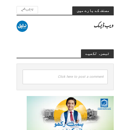
تمام تحاریر دیکھیں
مصنف کے بارے میں
ویب ڈیسک
تبصرہ لکھیے
Click here to post a comment