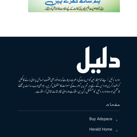
ادارہ ’دلیل‘ اپنے تمام قارئین کو اس بات کی دعوت دیتا ہے کہ وہ خود بھی مختلف مسائل پر اپنی رائے کا کھل
کر اظہار کریں اور اس کے لیے ہر تحریر پر تبصرے کی سہولت کا استعمال کریں۔ جو بھی ویب سائٹ پر لکھنے
کا متمنی ہو، وہ ادارہ ’دلیل‘ کا مستقل رکن بن سکتا ہے اور اپنی نگارشات شامل کرسکتا ہے۔
صفحات
Buy Adspace
Herald Home