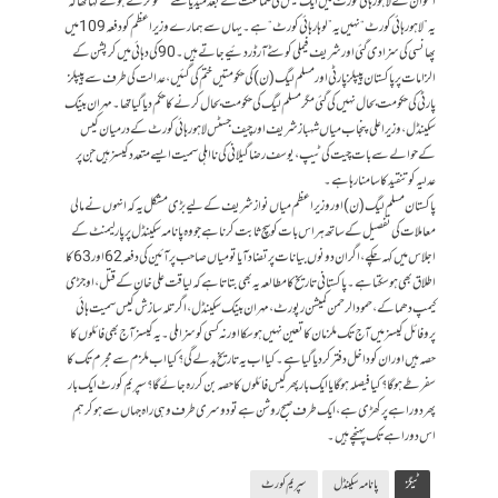
اعوان نے لاہور ہائی کورٹ میں ایک کیس کی سماعت کے بعدمیڈیا سے گفتگو کرتے ہوئے کہا تھا کہ
یہ ”لاہور ہائی کورٹ“ نہیں یہ” لوہارہائی کورٹ “ ہے۔ یہاں سے ہمارے وزیراعظم کو دفعہ 109 میں
پھانسی کی سزا دی گئی اور شریف فیملی کو سٹے آرڈر دئیے جاتے ہیں۔ 90 کی دہائی میں کرپشن کے
الزامات پر پاکستان پیپلز پارٹی اور مسلم لیگ(ن)کی حکومتیں ختم کی گئیں،عدالت کی طرف سے پیپلز
پارٹی کی حکومت بحال نہیں کی گئی مگر مسلم لیگ کی حکومت بحال کرنے کا حکم دیا گیا تھا۔مہران بینک
سکینڈل،وزیراعلی پنجاب میاں شہباز شریف اور چیف جسٹس لاہور ہائی کورٹ کے درمیان کیس
کے حوالے سے بات چیت کی ٹیپ،یوسف رضا گیلانی کی نااہلی سمیت ایسے متعدد کیسز ہیں جن پر
عدلیہ کو تنقید کا سامنا رہا ہے۔
پاکستان مسلم لیگ (ن) اور وزیراعظم میاں نواز شریف کے لیے بڑی مشکل یہ کہ انہوں نے مالی
معاملات کی تفصیل کے ساتھ ہر اس بات کو سچ ثابت کرنا ہے جو وہ پانامہ سکینڈل پر پارلیمنٹ کے
اجلاس میں کہہ چکے، اگر ان دونوں بیانات پر تضاد آیا تو میاں صاحب پر آئین کی دفعہ 62 اور 63 کا
اطلاق بھی ہوسکتا ہے۔ پاکستانی تاریخ کا مطالعہ یہ بھی بتاتا ہے کہ لیاقت علی خان کے قتل، اوجڑی
کیمپ دھماکے، حمود الرحمن کمیشن رپورٹ، مہران بینک سکینڈل، اگرتلہ سازش کیس سمیت ہائی
پروفائل کیسز میں آج تک ملزمان کا تعین نہیں ہوسکا اور نہ کسی کو سزا ملی۔یہ کیسز آج بھی فائلوں کا
حصہ ہیں اور ان کو داخل دفتر کردیا گیا ہے۔کیا اب یہ تاریخ بدلے گی؟کیا اب ملزم سے مجرم تک کا
سفر طے ہوگا؟ کیا فیصلہ ہوگا یا ایک بار پھر کیس فائلوں کا حصہ بن کر رہ جائے گا؟ سپریم کورٹ ایک بار
پھر دوراہے پر کھڑی ہے،ایک طرف صبح روشن ہے تو دوسری طرف وہی راہ جہاں سے ہوکر ہم
اس دوراہے تک پہنچے ہیں۔
ٹیگز
پانامہ سکینڈل
سپریم کورٹ