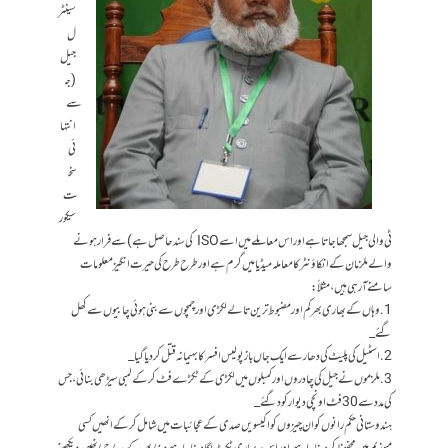
سینٹر
ل
جیل
(ج
سے
انتہا
ئی
سخ
ت
سیکور
ٹی والی جیل سمجھا جاتا ہے اور اس معاملے میں اسے ISO کی سند حاصل ہے) سے فرار ہونے
والے ملزمان کے انکاؤنٹر کا معاملہ میڈیا میں گرم ہے اور طرح طرح کی حیرت انگیز معلومات
سامنے آرہی ہیں، مثلاً:
1. وہاں کے بھاری بھرکم اور مضبوط ترین تالے لکڑی اور چمچوں سے بنی ہوئی چابیوں سے کھل
گئے_
2. اسٹیل کی پلیٹ کی دھار سے ایک جاں باز پولیس افسر کا بہیمانہ قتل کردیا گیا_
3. ملزموں نے جیل کی چادروں اور کمبلوں میں لکڑی کے ٹکڑے فٹ کرکے لمبی سیڑھی بنائی، جس
کی مدد سے 30 فٹ اونچی دیوار کود گئے _
ہندوستانی حکم رانوں کو ان چیزوں کو اکیسویں صدی کے عجائبات میں شامل کرکے انھیں کسی