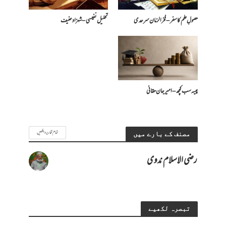
حصولِ علم کا سفر – فخرالزمان سرحدی
تحلیل نفیسی – شہزاد حنیف
پیسہ سب کچھ – امیرجان حقانی
تمام تحاریر دیکھیں
مصنف کے بارے میں
رضی الاسلام ندوی
تبصرہ لکھیے