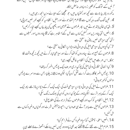
میوزیم میں محفوظ کردینا چاہیے اور اس پر بھاری ٹکٹ لگا دینا چاہیے
دنیا بھر کے سیاح انھیں دیکھنے
آئیں گے تو ملک کو خطیر زرمبادلہ حاصل ہوگا.
مذکورہ بالا بیانات سے کچھ اور گتھیاں ہیں، جو سلجھنے کے بجائے مزید الجھ رہی ہیں :
4. تین الگ الگ بیرکوں سے 8 ملزم اکٹھا ہوئے اور جیل انتظامیہ کو کیسے خبر نہیں ہوپایی؟
5. قیدی خالی ہاتھ ہوتے ہیں، پھر ملزموں نے لکڑی اور چمچوں کی چابیاں کیسے تیار کرلیں؟
6. انھیں اتنی چادریں اور کمبل کہاں سے مل گئے؟ ظاہر ہے کہ 8 چادروں اور کمبلوں سے
اتنی لمبی سیڑھی نہیں بنائی جا سکتی ہے
7. کیا کپڑوں کی سیڑھی جیل کی بیرونی بلند دیوار پر اٹکائی جا سکتی ہے ؟
8. ملزموں کے جمع ہونے، چادروں کو اکٹھا کرنے اور سیڑھی تیار کرنے میں کچھ نہ کچھ وقت لگا
ہوگا_اس عرصے میں جیل کی انتظامیہ غافل کیسے رہی؟
9. کیا انتہائی سیکورٹی والی جیل کی چوکیداری صرف ایک پولیس افسر کر رہا تھا؟
10. پولیس افسر کا گلا ریت کر اسے قتل کردیا گیا، لیکن وہ نہ چیخا نہ چلّایا، جس سے دوسرے پولیس
والوں کو خبر ہوجاتی؟
11. ملزموں نے جیل کی بیرونی دیوار پر سیڑھی فٹ کی، ایک ایک کرکے دیوار پر چڑھے، پھر ایک
ایک کرکے باہر اترے، لیکن ٹاور کے چوکیداروں کو ان کی بھنک نہ لگ سکی؟
12. جیل انتظامیہ کو کب اور کیسے ملزموں کے فرار ہونے کی اطلاع ملی؟
13. ملزموں کو جیل سے باہر آتے ہی عمدہ لباس، امپورٹڈ جینس شرٹ اور گھڑیاں وغیرہ کہاں سے
مل گئیں؟
14. انھیں اسلحہ، پستول، گڈاسا وغیرہ کس نے فراہم کیا؟
15. ملزم جیل سے نکنے کے 8 گھنٹے بعد بھی زیادہ دور کیوں نہیں جا سکے؟ تھوڑے فاصلے ہی پر