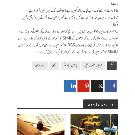
رہے؟
16. اتنے عرصے تک سب ایک ساتھ کیوں رہے؟ وہ الگ الگ کیوں نہیں فرار ہویے؟
17. ماہر، تربیت یافتہ اور اسلحہ سے لیس پولیس نے کیوں انھیں زندہ پکڑنے میں دل چسپی نہیں
دکھائی؟
یہ اہم سوالات ہیں، جو جواب چاہتے ہیں، اس لیے کہ ان سے ہمارے ملک کی سیکورٹی وابستہ ہے،
اور سب سے بڑا سوال تو یہ ہے کہ ملزموں کے SIMI کا ممبر ہونے کا جو دعوی کیا جا رہا ہے، اس
کا ثبوت کیا ہے؟ جس طرح ملک کا ہر ہندو RSS کا ممبر نہیں ہے، اسی طرح ملک کے ہر مسلمان
کو SIMI کا ممبر نہیں قرار دیا جا سکتا، جب تک کہ اس کا ثبوت نہ پیش کیا جائے.
ٹیگز
بھوپال سینٹرل جیل
پولیس انکاؤنٹر
سیمی
ہندوستان
یہ بھی پڑھیں