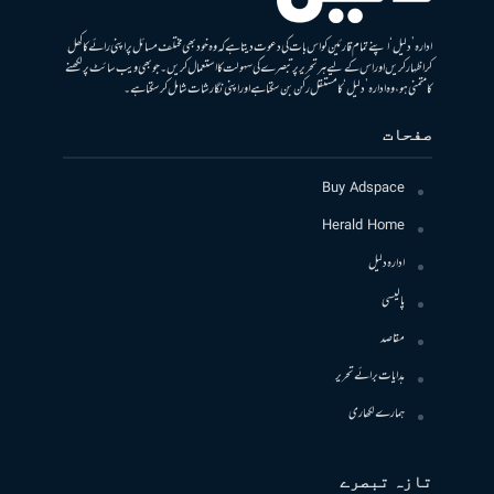
ادارہ ’دلیل‘ اپنے تمام قارئین کو اس بات کی دعوت دیتا ہے کہ وہ خود بھی مختلف مسائل پر اپنی رائے کا کھل
کر اظہار کریں اور اس کے لیے ہر تحریر پر تبصرے کی سہولت کا استعمال کریں۔ جو بھی ویب سائٹ پر لکھنے
کا متمنی ہو، وہ ادارہ ’دلیل‘ کا مستقل رکن بن سکتا ہے اور اپنی نگارشات شامل کرسکتا ہے۔
صفحات
Buy Adspace
Herald Home
ادارہ دلیل
پالیسی
مقاصد
ہدایات برائے تحریر
ہمارے لکھاری
تازہ تبصرے