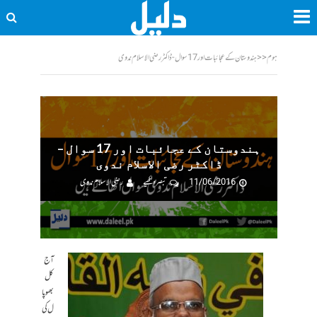
ہوم
<<
ہندوستان کے عجائبات اور 17 سوال - ڈاکٹر رضی الاسلام ندوی
ہندوستان کے عجائبات اور 17 سوال –
ڈاکٹر رضی الاسلام ندوی
11/06/2016
تبصرہ لکھیے
رضی الاسلام ندوی
آج
کل
بھوپا
ل کی