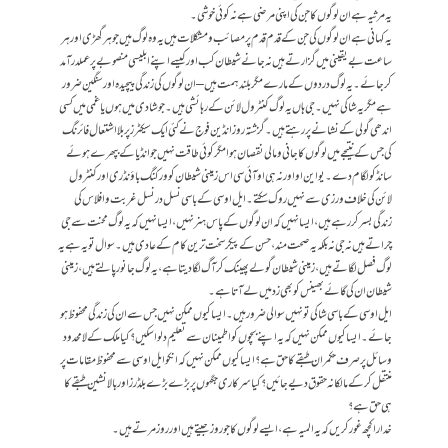
یہ مرثیہ ہے ان لوگوں کا جن کی اپنی مرضی ہے نہ کوئی خوشی۔
یہ کہانی ہے ان لوگوں کی جن کے قدم قدم پر مصائب و مشکلات ہیں یہ وہ لوگ ہیں جو ہر گھڑی اور ہر
ساعت بے یقینی میں گزارتے ہیں نہ جانے شیطان کب اور کیسے اپنے ابلیسی منصوبے پر عملدرآمد
کر جائے۔ یہ لوگ دردوں کے مارے مگر بلند ہمت ہیں – ان لوگوں کی زندگی پیچیدہ اور سنگین ضرور
ہے مگر یہ شاکی نہیں۔ جی ہاں یہ لوگ کنٹرول لائن کے رہائشی ہیں۔ جو شادی میں ہو ں یا غمی میں کسی
اندھی گولی کے نشانے پر رہتے ہیں۔گزشتہ روز انڈین فوج نے کئی ایک سیکٹرز پر بلااشتعال فائرنگ
کی جس کے نتیجے میں لوگوں کا جانی و مالی نقصان ہوا مگر کوئی طاقت نہیں جو انڈیا کے بپھرے ہوئے
سانڈ کو لگام دے۔ یو این او اور نہ ہی او آئی سی اس زمینی شیطان کو ورکنگ باؤنڈری اور کنٹرول
لائن کی خلاف ورزی سے نہیں روک سکتے۔ ایل او سی کے باسی نسل در نسل غربت و افلاس کی
زندگی بسر کررہے ہیں، ایسا نہیں کہ ان لوگوں کے پاس ہنر نہیں، ایسا نہیں کہ یہ لوگ محنت سے جی
چراتے ہیں نہ جی نہ بلکہ یہ صحت مند، حسن کے پیکر سخت ترین کام کے عادی ہیں۔ سوال تو یہ ہے یہ
لوگ فصل لگاتے ہیں، زمینی شیطان گولے پھینک کر آگ لگا دیتا ہے، یہ لوگ جانور پالتے ہیں، زمینی
شیطان ان کی گائے بھینس کو بھی زد میں لے آتا ہے۔
ایل او سی کے باسی شاکی تو نہیں سوالی ضرور ہیں۔ ایسا کیوں ممکن نہیں جس سے ان کی زندگی محفوظ ہو
جائے۔ ایسا کیوں ممکن نہیں کہ یہ اپنے بچوں کو اطمینان سے تعلیم دلوا سکیں؟ کیا ملک کے لامحدود
وسائل پر صرف حکمران طبقے کا حق ہے؟ ایسا کیوں ممکن نہیں کہ انکو ایل او سی سے محفوظ مقامات پر
منتقل کر کے مالکانہ حقوق دیے جائیں؟ کیا سرکاری جگہوں پر بڑے بڑے بلڈرز اور بالا نشین طبقے کا
ہی حق ہے؟
خدارا کچھ غور کریں کہ یہ المیہ ہے، ایسے لوگوں کا جو روز جیتے ہیں اور روز مرتے ہیں۔