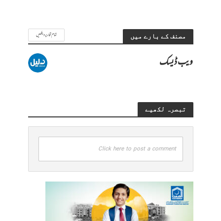
تمام تحاریر دیکھیں
مصنف کے بارے میں
ویب ڈیسک
تبصرہ لکھیے
Click here to post a comment