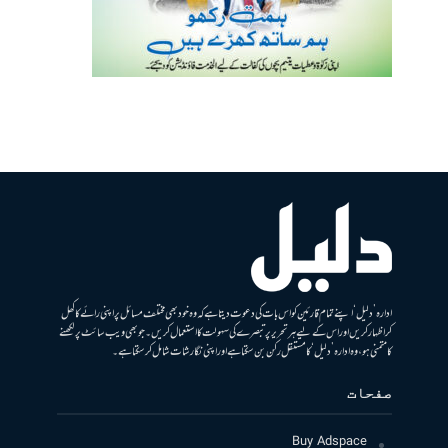
ادارہ ’دلیل‘ اپنے تمام قارئین کو اس بات کی دعوت دیتا ہے کہ وہ خود بھی مختلف مسائل پر اپنی رائے کا کھل
کر اظہار کریں اور اس کے لیے ہر تحریر پر تبصرے کی سہولت کا استعمال کریں۔ جو بھی ویب سائٹ پر لکھنے
کا متمنی ہو، وہ ادارہ ’دلیل‘ کا مستقل رکن بن سکتا ہے اور اپنی نگارشات شامل کرسکتا ہے۔
صفحات
Buy Adspace