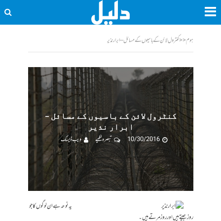
ہوم
<<
کنٹرول لائن کے باسیوں کے مسائل – ابرار نذیر
کنٹرول لائن کے باسیوں کے مسائل –
ابرار نذیر
10/30/2016
تبصرہ لکھیے
ویب ڈیسک
یہ نوحہ ہے ان لوگوں کا جو
روز جیتے ہیں اور روز مرتے ہیں۔