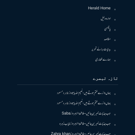
Herald Home
ادارہ دلیل
پالیسی
مقاصد
ہدایات برائے تحریر
ہمارے لکھاری
تازہ تبصرے
جہاں دائرے ختم ہوتے ہیں- نعیم اللہ باجوہ
از
طاہرہ مسعود
جہاں دائرے ختم ہوتے ہیں- نعیم اللہ باجوہ
از
طاہرہ مسعود
جب جذبات خبر بن جائیں – فاطمۃالزہرہ
از
Saba
جب جذبات خبر بن جائیں – فاطمۃالزہرہ
از
نایاب زہرہ
جب جذبات خبر بن جائیں – فاطمۃالزہرہ
از
Zahra khan