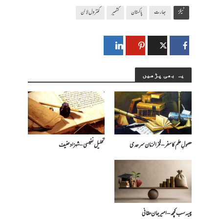
ٹیگز
بھارت
پاکستان
کشمیر
کنٹرول لائن
یہ بھی پڑھیں
حصولِ علم کا سفر – فخرالزمان سرحدی
تحلیل نفیسی – شہزاد حنیف
پیسہ سب کچھ – امیرجان حقانی