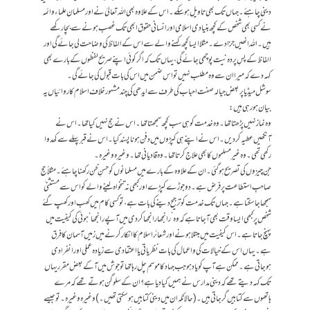
دینی چاہئے ۔ جہا ں تک بھی تاویل ہو سکے۔ اس کے علاوہ بھی اللہ تعالیٰ نے اور مسلمان علماء و ائمہ
نے کسی بھی شخص کے کچھ بنیادی اسلامی اور انسانی حقوق ابھی تک غصب ہونے سے بچا رکھے
ہیں۔ اللہ انھیں جزا دے۔مثلا ایسا کچھ کہنے والے سے اس کے الفاظ کی وضاحت لی جائے گی اور
الفاظ کے پسِ پردہ نیت پوچھی جائے گی،یہاں تک کہ اگر کوئی اپنے صریح لفظوں کے بارے بھی
کہہ دے کہ میرا ان سے وہ مطلب نہیں تواس ضمن میں اس کی بات قبول کی جائے گی۔
سوشل میڈیا پر بعض جیالہ صفت احباب کی طرف سے ایدھی کی چند مشہورخلاف اسلام کاروائیاں یہ
بیان ہورہی ہیں:
وہ نماز نہیں پڑھتاتھا۔ وہ خدمت کو ہی سب کچھ سمجھتا تھا۔ اس نے حج نہیں کیا تھا۔ اس نے
آنکھیں عطیہ کر دیں ۔ا س نے اپنے ہی کپڑوں میں دفن ہونا پسند کیا۔ اس نے قبر پہلے سے کھدوا
رکھی تھی۔ وہ غیر مسلموں کا بھی علاج کرتاتھا۔وہ قادیانی تھا۔وغیرہ وغیرہ۔
جن چیزوں کی تصریح ہوگئی۔ ان کے علاوہ کے بارے میں مسلمانوں کوحسنِ ظن رکھنا چاہئے ۔ مثلاً حج
صاحبِ استطاعت پر فرض ہے۔ دو جوڑے کپڑے اور کبھی نہ تنخواہ لینے والے کو اس سے مستثنی ٰ
سمجھا جا سکتاہے۔ جہاں تک خدمت کو ترجیح دینے کی بات ہے،تو کسی کام میں کھب اور کھپ گئے
شخص پر کبھی ایسا وقت بھی آجاتاہے کہ وہ ’رانجھا رانجھا کردی میں آپے رانجھا‘ ہوئی کی کیفیت میں
پہنچ جاتاہے۔اس کیفیت میں مبتلا ہونے اور شعائر اسلام کا انکار کرنے میں زمیں آسمان کا فرق
ہے۔ یہاں اس کے خیالات کی و اعمال کی بات نظریاتی یا اعتقادی سے زیادہ عملی اور انفرادی
ہوجاتی ہے۔ممکن ہے آپ کو یاد ہو جب جہاد کا موسم چل رہاتھا تو جوش میں آکے بعض مقرر یہاں
تک کہہ دیتے تھے کہ دینی مدارس نے ہمیں کیا دیا ہے؟ ان کے سلوگن ہوتے تھے کہ مرے
ہاتھوں سے کتابیں گر جاتی ہیں۔ (حالانکہ ان میں دینی کتابیں ہو سکتی تھیں۔)وغیرہ وغیرہ ۔تو جیسے