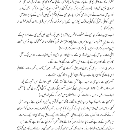
لیکر فرار ہونے والی بیوی کے بارے میں فرمایاکہ اس نے ایک مولوی ہی سے شادی کرناتھی ،تو
مولوی تو میں بھی تھا۔(مزیدواضح رہے کہ ایدھی کو کئی بار مختلف ائیر پورٹس پر روکا گیا۔ جس کی وجہ
خود ایدھی صاحب نے اپنی داڑھی کو قرار دیا۔ایدھی نے کم ازکم زندگی میں تو اس کے باوجود داڑھی
نہیں کٹوائی ۔ قبر کی کی کوئی بریکنگ نیوز آپ کے پاس ہو تو از راہِ کرم اس قومی امانت کو جلد طشت از
بام کیجئے گا۔ )
اب رہی یہ بات کہ ایدھی نے مختلف موقعوں پر انٹرویوز میں کچھ ایسی باتیں کیں جن سے اسلام کے
بارے میں بعض حساس یا دوسروں سے زیادہ بہتر مسلمانوں کو لگا کہ معاملہ مشکوک ہے تو اس سلسلے
میں چند مزید گزارشات ہیں۔ (گزارشات در گزارشات!)
پہلی بات۔ ایدھی ایک ان پڑھ آدمی تھے ۔ دینی اور دنیاوی دونوں اعتبار سے ۔وہ بس ایک عملی
کارکن تھے او ردین کے بارے واجبی معلومات رکھنے والے تھے۔
دوسری بات۔ ایدھی ایک جولی اور مذاق کے عادی شخص تھے ۔ جیساکہ آصف محمود صاحب کا کالم
اس بات کی گواہی دیتاہے۔یہ کالم یہی دلیل پر ملاحظہ کیا جاسکتاہے۔
تیسری بات۔ ایدھی صاحب اپنے مشن سے اتنے کمٹڈ تھے کہ انھیں سوائے اس مشن کے کچھ
اورصاف نظر نہ آتاتھا۔ خدمت میں ان کی منزل تصوف کی زبان میں ’فنا فی الشیخ ‘والی تھی ۔(سلفی
احباب ناراض نہ ہوں ۔وہ اسے کسی اور اصطلاح میں ترجمہ کر کے پڑھ لیں۔)
آخری بات۔ اب آپ اس سیاق میں دیکھئے ۔(بلکہ آپ کو تو خیر یہ نہیں دیکھنا چاہئے ۔ یہ دراصل
کسی حساس اور اعلیٰ مقام والے عالم کے کرنے کا کام ہے۔ آپ کوتو صرف دوسروں کو مسلمان
کرنے تک محدود رکھنا چاہئے۔) ایک واجبی تعلیم رکھنے والا ، ایک مذاق پسند آدمی اور ایک خدمت
میں جنون کے درجے تک پہنچا ہوااللہ رسول کو ماننے والا شخص اگر کوئی بات کرتاہے تو اسے اسی
سیاق میں کیوں نہ دیکھاجائے ۔ویسے بھی ایک مو من کومثبت اور حسن ظن والے زاویۂ نگاہ ہی کو ترجیح