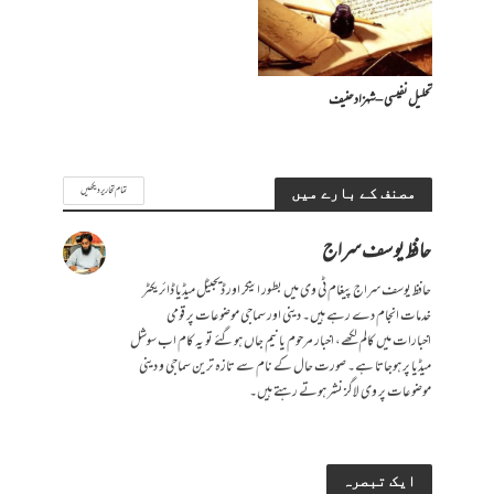
تحلیل نفیسی – شہزاد حنیف
تمام تحاریر دیکھیں
مصنف کے بارے میں
حافظ یوسف سراج
حافظ یوسف سراج پیغام ٹی وی میں بطور اینکر اور ڈیجیٹل میڈیا ڈائریکٹر
خدمات انجام دے رہے ہیں۔ دینی اور سماجی موضوعات پر قومی
اخبارات میں کالم لکھے، اخبار مرحوم یا نیم جاں ہوگئے تو یہ کام اب سوشل
میڈیا پر ہوجاتا ہے۔ صورت حال کے نام سے تازہ ترین سماجی و دینی
موضوعات پر وی لاگز نشر ہوتے رہتے ہیں۔
ایک تبصرہ