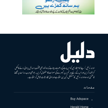
ادارہ ’دلیل‘ اپنے تمام قارئین کو اس بات کی دعوت دیتا ہے کہ وہ خود بھی مختلف مسائل پر اپنی رائے کا کھل
کر اظہار کریں اور اس کے لیے ہر تحریر پر تبصرے کی سہولت کا استعمال کریں۔ جو بھی ویب سائٹ پر لکھنے
کا متمنی ہو، وہ ادارہ ’دلیل‘ کا مستقل رکن بن سکتا ہے اور اپنی نگارشات شامل کرسکتا ہے۔
صفحات
Buy Adspace
Herald Home