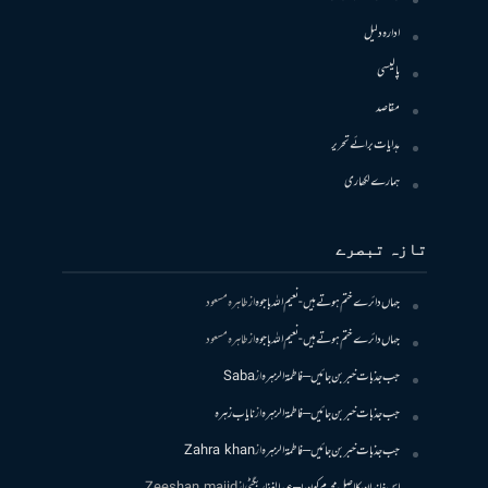
ادارہ دلیل
پالیسی
مقاصد
ہدایات برائے تحریر
ہمارے لکھاری
تازہ تبصرے
جہاں دائرے ختم ہوتے ہیں- نعیم اللہ باجوہ
از
طاہرہ مسعود
جہاں دائرے ختم ہوتے ہیں- نعیم اللہ باجوہ
از
طاہرہ مسعود
جب جذبات خبر بن جائیں – فاطمۃالزہرہ
از
Saba
جب جذبات خبر بن جائیں – فاطمۃالزہرہ
از
نایاب زہرہ
جب جذبات خبر بن جائیں – فاطمۃالزہرہ
از
Zahra khan