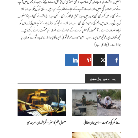
انھیں برداشت کیا ویسے ایدھی صاحب کو بھی تھوڑی سی گنجائش دے دیجئے۔ جب کہ زندگی میں آپ
نے صراحت مانگی نہیں ،اور اب وہ آپ کے بجائے اللہ کے سپرد ہیں۔اپنی قبر کی جگہ سیدہ عائشہؓ
نے بھی خاص کر رکھی تھی جو بعد میں سیدنا عمرؓ پر ایثار کر دی۔ کفن سیدنا ابو بکرؓ نے بھی اپنے استعمال
کی پرانی چادروں میں لینے کی وصیت کی تھی۔سیدہ عائشہ نے کچھ کہاتو فرمایا،نئے کپڑوں کی زندوں کو
زیادہ ضرورت ہے۔آنکھوں کو عطیہ کرنے کے حوالے سے فقہا باہم مختلف رائے رکھتے ہیں ۔
کچھ خلاف ہیں تو کچھ حق میں ۔ جب ایسی صورت ہو تو فتوی ٰ نہیں لگایا جاتا۔پسندیدہ فتوے کو مان لیا
جاتاہے۔(جاری ہے)
یہ بھی پڑھیں
نئے گھر کی دعوت – امیرجان حقانی
حصولِ علم کا سفر – فخرالزمان سرحدی