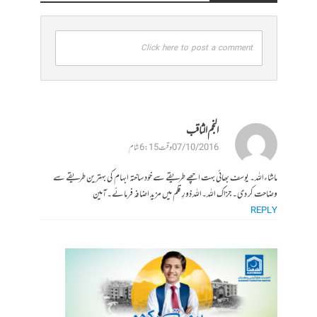
Click here to post a comment
النجم الثاقب
07/10/2016 وقت 6:15 شام
ماشاءاللہ۔ یوسف بھائی بہت اچھے طریقے سے خود ساختہ ابہام کی بہترین طریقے سے
وضاحت کر دی۔ جزاک اللہ۔اللہ ذورِ قلم میں مزید اضافہ فرمائے۔آمین
REPLY