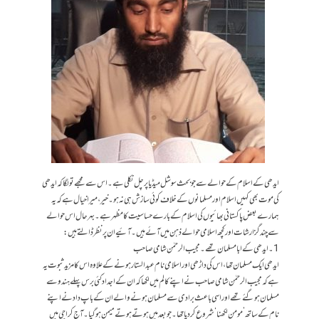
ایدھی کے اسلام کے حوالے سے جو بحث سوشل میڈیا پر چل نکلی ہے۔ اس سے مجھے تولگاکہ ایدھی
کی موت بھی کہیں اسلام اور مسلمانوں کے خلاف کوئی سازش ہی نہ ہو۔خیر، میرا خیال ہے کہ یہ
ہمارے بعض پاکستانی بھائیوں کی اسلام کے بارے حساسیت کامظہر ہے۔ بہرحال اس حوالے
سے چند گزارشات اور کچھ اسلامی حوالے ذہن میں آئے ہیں ۔ آئیے ان پر نظر ڈالتے ہیں:
1۔ایدھی کے ابا مسلمان تھے ۔ مجیب الرحمٰن شامی صاحب
ایدھی ایک مسلمان تھا،اس کی داڑھی اور اسلامی نام عبدالستار ہونے کے علاوہ اس کا مزید ثبوت یہ
ہے کہ مجیب الرحمٰن شامی صاحب نے اپنے کالم میں لکھاکہ ان کے اجداد کئی برس پہلے ہندو سے
مسلمان ہوگئے تھے اور اسی باعث برادی سے مسلمان ہونے والے ان کے باپ داد نے اپنے
نام کے ساتھ ’مومن لکھنا ‘ شروع کر دیا تھا۔ جو بعد میں ہوتے ہوتے میمن ہوگیا۔ آج کراچی میں