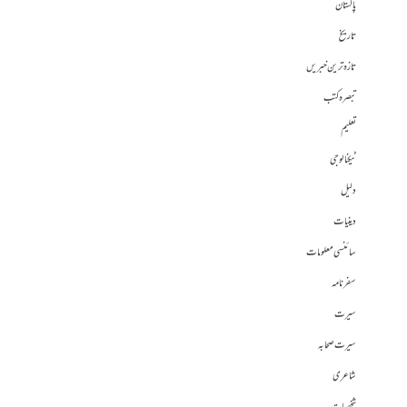
پاکستان
تاریخ
تازہ ترین خبریں
تبصرہ کتب
تعلیم
ٹیکنالوجی
دلیل
دینیات
سائنسی معلومات
سفرنامہ
سیرت
سیرت صحابہ
شاعری