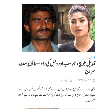
کچھ خاص
قندیل بلوچ، ہم سب اور دلیل کی راہ – حافظ یوسف
سراج
07/24/2016
تبصرے
اچھی بات یہ ہے کہ ہم جو سوچتے ہیں اس پر بات بھی کرنے لگے ہیں لیکن بری بات یہ
ہے کہ ہماری انتہا پسندی نے ہماری بات کو پوری قوت سے بے فائدہ، بےاثر اور
مخصوص...