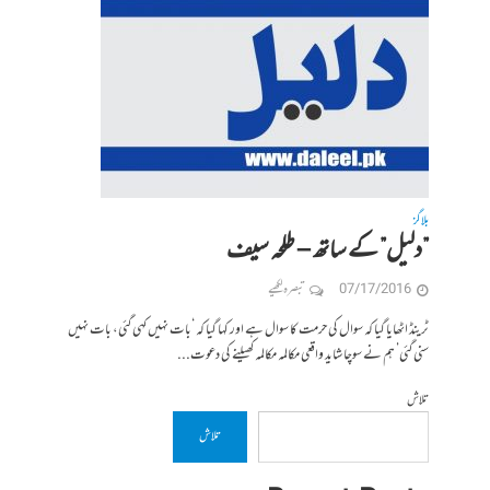
بلاگز
”دلیل” کے ساتھ – طلحہ سیف
07/17/2016
تبصرہ لکھیے
ٹرینڈ اٹھایا گیا کہ سوال کی حرمت کا سوال ہے اور کہا گیا کہ ‘بات نہیں کہی گئی، بات نہیں
سنی گئی’ ہم نے سوچا شاید واقعی مکالمہ مکالمہ کھیلنے کی دعوت...
تلاش
تلاش