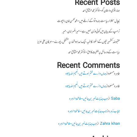
Recent Posts
ہمارا قومی داستان گو – ڈاکٹر محمد مشتاق احمد
نیپال سیکولر ریاست ہندوتوا کے نرغے میں – محمد محسن خان راجپوت
ٹرمپ کے بیان میں کوئی وزن نہیں ہے – میر افسرامان،میر
مقبوضہ کشمیر بچوں کے اغواء کا المیہ، ایک اعداد و شمار پر مشتمل رپورٹ – عرفان علی عزیز
ریاست کے وسائل پر ملکیت کا حق – ڈاکٹر محمد مشتاق احمد
Recent Comments
طاہرہ مسعود
از
جہاں دائرے ختم ہوتے ہیں- نعیم اللہ باجوہ
طاہرہ مسعود
از
جہاں دائرے ختم ہوتے ہیں- نعیم اللہ باجوہ
Saba
از
جب جذبات خبر بن جائیں – فاطمۃالزہرہ
نایاب زہرہ
از
جب جذبات خبر بن جائیں – فاطمۃالزہرہ
Zahra khan
از
جب جذبات خبر بن جائیں – فاطمۃالزہرہ