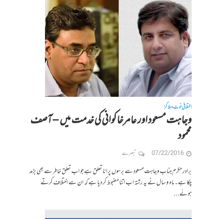
اختلافی نوٹ
بلاگز
•
وجاہت مسعود اور عامرخاکوانی کی خدمت میں – آصف
محمود
07/22/2016
تبصرے
برادر مکرم جناب وجاہت مسعود سے برسوں پرانا تعلق ہے جو اب تعلق خاطر سے بھی بڑھ
چکا ہے۔ ماہ و سال نے یہ رشتہ اب اتنا مضبوط کر دیا ہے کہ ان سے اختلاف کرتے
ہوئے...