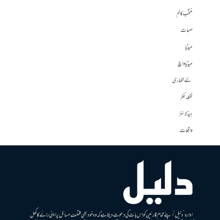
منتخب کالم
مہمات
میڈیا
میڈیا واچ
نئے لکھاری
نقطہ نظر
ہیڈلائنز
واقعات
ادارہ ’دلیل‘ اپنے تمام قارئین کو اس بات کی دعوت دیتا ہے کہ وہ خود بھی مختلف مسائل پر اپنی رائے کا کھل