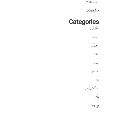
اگست 2016
جولائی 2016
Categories
اختلافی نوٹ
ادبیات
اسپورٹس
اسلام
افسانہ
افغانستان
الحاد
انٹرٹینمنٹ کی دنیا
بلاگز
بین الاقوامی