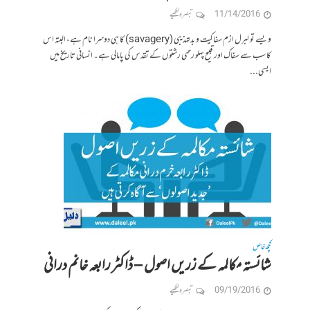
11/14/2016
تبصرہ لکھیے
ویسے تو لبرل ازم سفاکیت و بدتہذیبی (savagery) کا ہی دوسرا نام ہے، البتہ اس
کا سب سے سفاک اور قبیح پہلو رحمی رشتوں کے تقدس کی پامالی ہے۔ انسانی تاریخ میں
ایسی...
کچھ خاص
شائستہ مکالمہ کے زریں اصول – ڈاکٹر رابعہ خانم درانی
09/19/2016
تبصرہ لکھیے