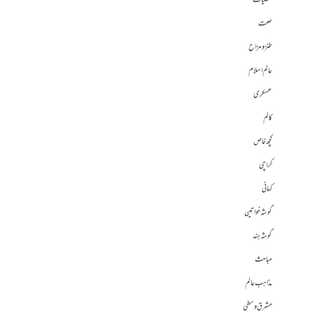
شخصیات
صحت
طنز و مزاح
عالم اسلام
عسکری
کالم
کچھ خاص
کراچی
کہانی
گوشہ خواتین
گوشہ ہند
مباحث
مذاہب عالم
مشرق وسطی