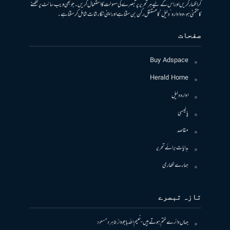
کر اظہار کریں اور اس کے لیے ہر تحریر پر تبصرے کی سہولت کا استعمال کریں۔ جو بھی ویب سائٹ پر لکھنے
کا متمنی ہو، وہ ادارہ ’دلیل‘ کا مستقل رکن بن سکتا ہے اور اپنی نگارشات شامل کرسکتا ہے۔
صفحات
Buy Adspace
Herald Home
ادارہ دلیل
پالیسی
مقاصد
ہدایات برائے تحریر
ہمارے لکھاری
تازہ تبصرے
جہاں دائرے ختم ہوتے ہیں- نعیم اللہ باجوہ
از
طاہرہ مسعود