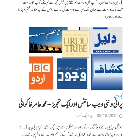
1. میں درست ہوں، آپ بھی درست ہو سکتے ہیں لیکن مجھ سے کم. 2. آپ کا درست
تب تک درست ہے جہاں تک میرے درست کی حد ہے. اس کے بعد مکالمہ ختم ہو جاتا
ہے اور مناظرہ...
کچھ خاص
پرانی و نئی ویب سائٹس اور ایک تجویز – محمد عامر خاکوانی
08/18/2016
ایک تبصرہ
سوشل میڈیا پر مائیکرو بلاگنگ نے ہمارے منظرنامے میں ایک بڑی اہم تبدیلی پیدا کی۔ بڑا
فائدہ تو یہ ہوا کہ بہت سے عمدہ لکھاری سامنےآ گئے۔ علم وادب سے دلچسپی رکھنے...