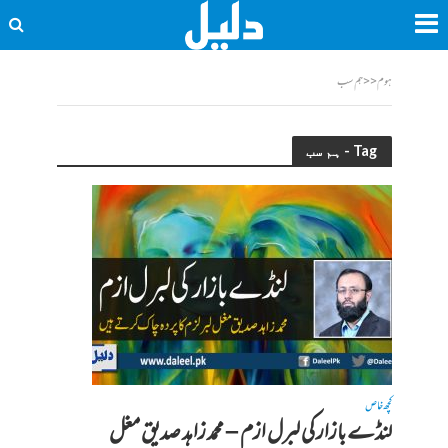
ہوم
<<
ہم سب
Tag - ہم سب
کچھ خاص
لنڈے بازار کی لبرل ازم – محمد زاہد صدیق مغل