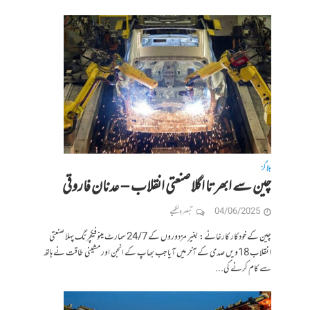
بلاگز
چین سے ابھرتا اگلا صنعتی انقلاب – عدنان فاروقی
04/06/2025
تبصرہ لکھیے
چین کے خودکار کارخانے: بغیر مزدوروں کے 24/7 سمارٹ مینوفیکچرنگ پہلا صنعتی
انقلاب 18ویں صدی کے آخر میں آیا جب بھاپ کے انجن اور مشینی طاقت نے ہاتھ
سے کام کرنے کی...