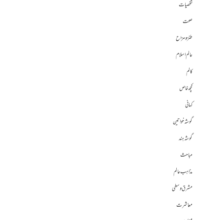
شخصیات
صحت
طنز و مزاح
عالم اسلام
کالم
کچھ خاص
کہانی
گوشہ خواتین
گوشہ ہند
مباحث
مذاہب عالم
مشرق وسطی
معاشرت