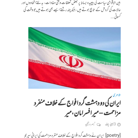
بین الاقوامی سیاست کی پیچیدہ بساط پر بعض تعلقات وقتی مفادات، بدلتے اتحادوں اور
حالات کی گردش کے تابع ہوتے ہیں، جبکہ چند رشتے ایسے بھی ہوتے ہیں جو وقت کی
کسوٹی...
شاعری
ایران کی دو دہشت گرد افواج کے خلاف منفرد
مزاحمت – میر افسرامان،میر
3 مہینے پہلے
تبصرہ لکھیے
[poetry] ایران نے دہشت گرد افواج کے خلاف منفرد مزاحمت کی ایرانی سپریم