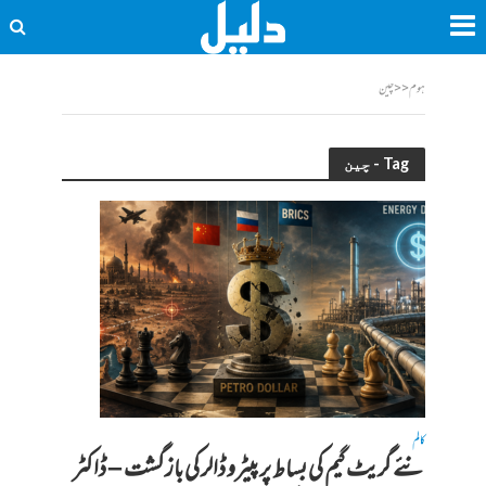
ہوم
<<
چین
Tag - چین
کالم
نئے گریٹ گیم کی بساط پر پیٹرو ڈالر کی بازگشت – ڈاکٹر