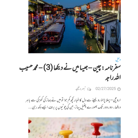
دلیل
سفرنامہ: چین – جیسا میں نے دیکھا (3) – محمد حسیب
اللہ راجہ
02/27/2025
تبصرہ لکھیے
ارومچی – پہلا پڑاؤ رو لینے سے دل کا غبار کچھ کم ہوا تو میں نے جہاز کی کھڑکی سے باہر
دیکھا۔ دور دور تک بھورے چٹیل پہاڑ، جن کی چوٹیوں پر برف ایسے دِکھ رہی...