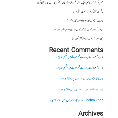
عصرِ نو کا فکری تلاطم: ایک سقراطی و افلاطونی محاکمہ – ڈاکٹر محمد طیب خان سنگھانوی
رنجیت سنگھ کی فوج – عرفان علی عزیز
وجودِ خدا، مذہب اور موجودہ صورتحال- کبیر علی
ایران پاکستان سمیت دفاعی اتحاد چاہتا ہے – میر افسر امان،میر
حتی النصر ، حتی القدس – ڈاکٹر تصور بھٹہ
Recent Comments
طاہرہ مسعود
از
جہاں دائرے ختم ہوتے ہیں- نعیم اللہ باجوہ
طاہرہ مسعود
از
جہاں دائرے ختم ہوتے ہیں- نعیم اللہ باجوہ
Saba
از
جب جذبات خبر بن جائیں – فاطمۃالزہرہ
نایاب زہرہ
از
جب جذبات خبر بن جائیں – فاطمۃالزہرہ
Zahra khan
از
جب جذبات خبر بن جائیں – فاطمۃالزہرہ
Archives