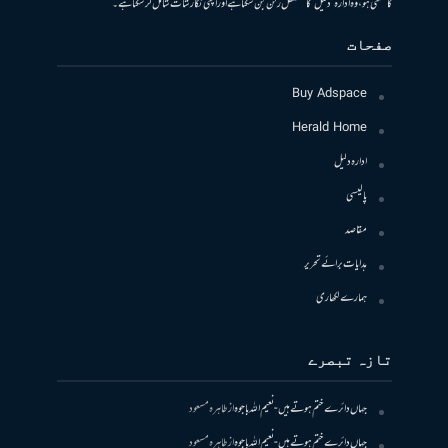
کا متمنی ہو، وہ ادارہ ’دلیل‘ کا مستقل رکن بن سکتا ہے اور اپنی نگارشات شامل کرسکتا ہے۔
صفحات
Buy Adspace
Herald Home
ادارہ دلیل
پالیسی
مقاصد
ہدایات برائے تحریر
ہمارے لکھاری
تازہ تبصرے
جہاں دائرے ختم ہوتے ہیں- نعیم اللہ باجوہ
از
طاہرہ مسعود
جہاں دائرے ختم ہوتے ہیں- نعیم اللہ باجوہ
از
طاہرہ مسعود