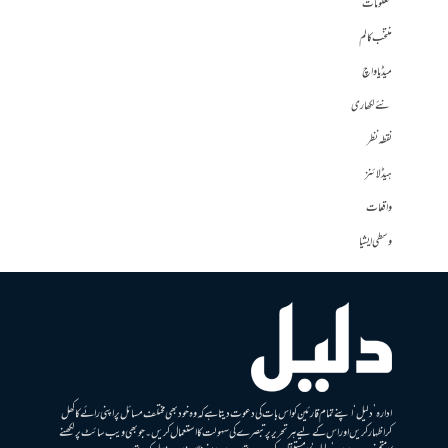
معلومات
منتخب کالم
میڈیا واچ
نئے لکھاری
نقطہ نظر
ہیڈلائنز
واقعات
وسطی ایشیا
ادارہ ’دلیل‘ اپنے تمام قارئین کو اس بات کی دعوت دیتا ہے کہ وہ خود بھی مختلف مسائل پر اپنی رائے کا کھل
کر اظہار کریں اور اس کے لیے ہر تحریر پر تبصرے کی سہولت کا استعمال کریں۔ جو بھی ویب سائٹ پر لکھنے