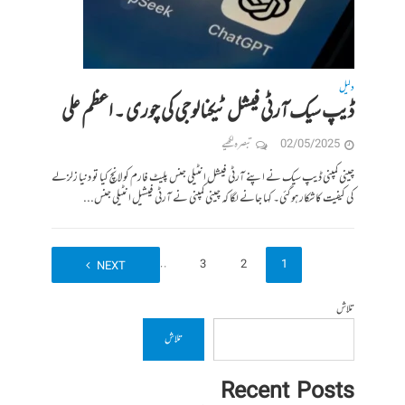
دلیل
ڈیپ سیک آرٹی فیشل ٹیکنالوجی کی چوری ۔ اعظم علی
02/05/2025
تبصرہ لکھیے
چینی کمپنی ڈیپ سیک نے اپنے آرٹی فیشل انٹیلی جنس پلیٹ فارم کولانچ کیا تو دنیا زلزلے
کی کیفیت کا شکار ہو گئی۔ کہا جانے لگا کہ چینی کمپنی نے آرٹی فیشیل انٹیلی جنس...
6
…
3
2
1
NEXT
تلاش
تلاش
Recent Posts