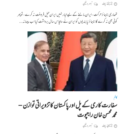
2 ہفتے پہلے
تبصرہ لکھیے
تمھاری ناجائز حرکت، ایران ماننے کے لیے تیار نہیں ایران تیل فروخت نہ کرے، توپھر
کوئی بھی نہ کرے گا ناجائز پابندیوں کو ایران نے، پچاس سال برداشت کیا اب پیمانہ...
کالم
سفارت کاری کے پل اور پاکستان کا تزویراتی توازن –
محمد محسن خان راجپوت
2 مہینے پہلے
تبصرہ لکھیے