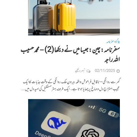
بلاگز
سفرنامہ
•
سفرنامہ: چین: جیسا میں نے دیکھا(2) – محمد حسیب
اللہ راجہ
02/11/2025
تبصرہ لکھیے
گھر سے روانگی – ناقابلِ فراموش واقعہ بیرونِ ملک روانگی کے وقت جذبات کا ایک
عجیب امتزاج دل و دماغ پر چھایا ہوتا ہے۔ ایک طرف بہتر مستقبل کی امید دل میں...