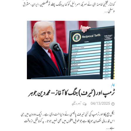
کمانڈر مجتبیٰ خا منہ ای نے امریکہ اسرائیل کو کہا یہ جنگ پہلے توفلسطین،ایران، مشرق
وسطیٰ...
کالم
ٹرمپ اور (ٹیرف) جنگ کا آغاز – محمد دین جوہر
04/13/2025
تبصرہ لکھیے
بگل بج چکا اور ٹرمپ کی نئی ٹیرف پالیسی نے دنیا الٹ دی ہے۔ ایک دو دن میں ہی
اس قدر مالی نقصان ہو چکا ہے جو طویل جنگوں میں بھی نہیں ہوتا۔ یہ کہنا قبل از وقت
ہے...