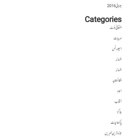
جولائی 2016
Categories
اختلافی نوٹ
ادبیات
اسپورٹس
افسانہ
افسانہ
افغانستان
الحاد
انتخاب
بلاگز
پاکستانیات
تازہ ترین خبریں