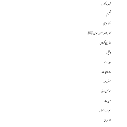
تبصرہ کتب
تعلیم
ٹیکنالوجی
خطبہ جمعہ مسجد نبوی ﷺ
دفاع پاکستان
دلیل
دینیات
روحانیات
سفرنامہ
سوشل میڈیا
سیرت
سیرت صحابہ
شاعری