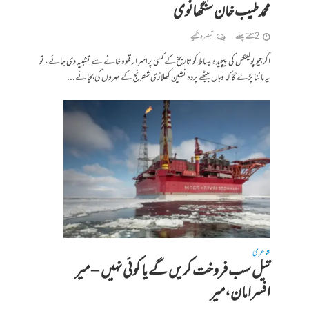
محمد طیب خان سنگھانوی
2 ہفتے پہلے
تبصرہ لکھیے
اگر جیو پولیٹکس کی پیچیدہ بساط کو تاریخ کے کسی پراسرار قہوہ خانے سے تشبیہ دی جائے، تو
یہ ماننا پڑے گا کہ وہاں بیٹھے پردہ نشین کھلاڑی شطرنج کے مہروں کی بجائے...
شاعری
تیل سب فروخت کریں گے یا کوئی نہیں – میر
افسرامان،میر