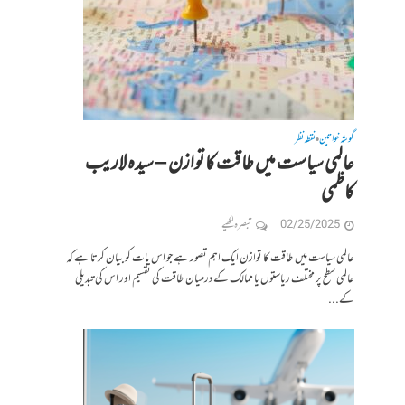
گوشہ خواتین
نقطہ نظر
•
عالمی سیاست میں طاقت کا توازن – سیدہ لاریب
کاظمی
02/25/2025
تبصرہ لکھیے
عالمی سیاست میں طاقت کا توازن ایک اہم تصور ہے جو اس بات کو بیان کرتا ہے کہ
عالمی سطح پر مختلف ریاستوں یا ممالک کے درمیان طاقت کی تقسیم اور اس کی تبدیلی
کے...