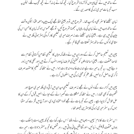
کے ساتھ میں نے نئی چیزوں کو آزمانا شروع کیا۔ کچھ کھانے پسند آئے، کچھ عجیب لگے، لیکن یہ
سب تجربات میری زندگی کا حصہ بن گئے۔
زبان سیکھنے کا سفر بھی دلچسپ تھا۔ شروع میں تو ہر چینی لفظ مجھے ایک پیچیدہ معمہ لگتا، لیکن وقت
کے ساتھ جب میں نے زبان کی باریکیاں سمجھنا شروع کیں، تو مجھے محسوس ہوا کہ زبان کا حسن اس کی
پیچیدگی میں ہی ہے۔ چینی زبان سیکھنے سے نہ صرف میری تعلیمی کارکردگی بہتر ہوئی بلکہ میں نے
مقامی لوگوں کے ساتھ بہتر تعلقات بھی قائم کیے۔
چین میں تعلیم حاصل کرنے کے دوران میں نے دیکھا کہ وہاں کا تعلیمی نظام پاکستانی نظام سے
خاصا مختلف ہے۔ چینی اساتذہ طلبہ کو تحقیق کی طرف زیادہ راغب کرتے ہیں اور عملی کام پر زور
دیتے ہیں۔ یہ تجربہ میرے لیے نہایت فائدہ مند ثابت ہوا۔ میں نے سیکھا کہ تعلیم کا مقصد صرف
ڈگری حاصل کرنا نہیں، بلکہ علم کو عملی زندگی میں استعمال کرنا ہے۔
چین میں گزارے گئے دنوں نے مجھے نہ صرف تعلیمی میدان میں ترقی دی بلکہ میری سوچ اور
شخصیت کو بھی نکھارا۔ میں نے سیکھا کہ مشکلات سے گھبرانے کے بجائے انہیں قبول کر کے ان کا
حل تلاش کرنا چاہیے۔ چین کے تجربات نے مجھے خود اعتمادی دی، اور آج میں فخر سے کہہ سکتا
ہوں کہ یہ سفر میری زندگی کا بہترین فیصلہ تھا۔
اس سفرنامے کا نام “چین – جیسا میں نے دیکھا” اس لیے رکھا ہے کیونکہ چین بہت بڑا ملک ہے،
جہاں مختلف قومیتیں، زبانیں، اور ثقافتیں پائی جاتی ہیں۔ ہر شخص کا تجربہ منفرد ہوتا ہے۔ میرے