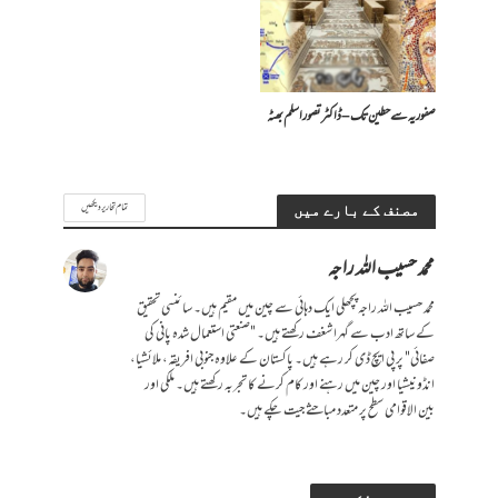
صفوریہ سے حطین تک – ڈاکٹر تصور اسلم بھٹہ
تمام تحاریر دیکھیں
مصنف کے بارے میں
محمد حسیب اللہ راجہ
محمد حسیب اللہ راجہ پچھلی ایک دہائی سے چین میں مقیم ہیں۔ سائنسی تحقیق
کے ساتھ ادب سے گہرا شغف رکھتے ہیں۔ "صنعتی استعمال شدہ پانی کی
صفائی" پر پی ایچ ڈی کر رہے ہیں۔ پاکستان کے علاوہ جنوبی افریقہ، ملائشیا،
انڈونیشیا اور چین میں رہنے اور کام کرنے کا تجربہ رکھتے ہیں۔ ملکی اور
بین الاقوامی سطح پر متعدد مباحثے جیت چکے ہیں۔