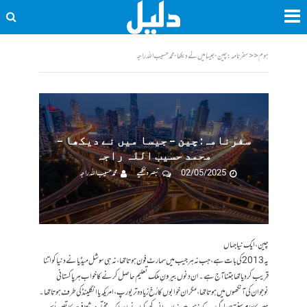
ہوم
<<
سفرنامہ: چین - جیسا میں نے دیکھا - محمد حسیب اللہ راجہ
سفرنامہ: چین – جیسا میں نے دیکھا –
محمد حسیب اللہ راجہ
02/05/2025
تبصرہ لکھیے
محمد حسیب اللہ راجہ
چین، ایک نیا جہاں
یہ 2013 کی بات ہے، جب نہ ہر جیب میں سمارٹ فون ہوتا تھا، نہ ہی سوشل میڈیا نے دنیا کو اتنا
قریب کر دیا تھا جتنا آج ہے۔ ان دنوں بیرونِ ملک تعلیم حاصل کرنے کا خواب ہر پاکستانی
نوجوان کی آنکھوں میں ہوتا تھا، مگر ان خوابوں کا رُخ زیادہ تر یورپ، امریکہ یا انگلینڈ کی طرف ہوتا تھا۔