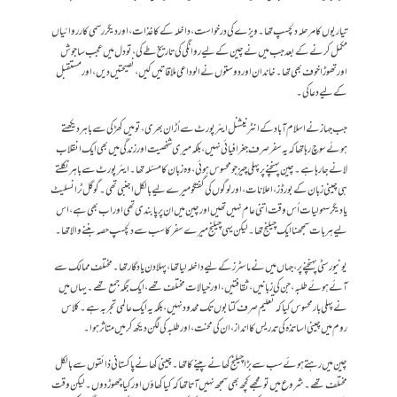
تیاریوں کا مرحلہ دلچسپ تھا۔ ویزے کی درخواست، داخلہ کے کاغذات، اور دیگر رسمی کارروائیاں
مکمل کرنے کے بعد جب میں نے چین کے لیے روانگی کی تاریخ طے کی، تو دل میں عجب سا جوش
اور تھوڑا خوف بھی تھا۔ خاندان اور دوستوں نے الوداعی ملاقاتیں کیں، نصیحتیں دیں، اور مستقبل
کے لیے دعا کی۔
جب جہاز نے اسلام آباد کے انٹرنیشنل ایئرپورٹ سے اُڑان بھری، تو میں کھڑکی سے باہر دیکھتے
ہوئے سوچ رہا تھا کہ یہ سفر صرف جغرافیائی نہیں، بلکہ میری شخصیت اور زندگی میں بھی ایک انقلاب
لانے جا رہا ہے۔ چین پہنچنے پر پہلی چیز جو محسوس ہوئی، وہ زبان کا مسئلہ تھا۔ ایئرپورٹ سے باہر نکلتے
ہی چینی زبان کے بورڈز، اعلانات، اور لوگوں کی گفتگو میرے لیے بالکل اجنبی تھی۔ گوگل ٹرانسلیٹ
یا دیگر سہولیات اُس وقت اتنی عام نہیں تھیں اور چین میں ان پر پابندی تھی اور اب بھی ہے، اس
لیے ہر بات سمجھنا ایک چیلنج تھا۔ لیکن یہی چیلنج میرے سفر کا سب سے دلچسپ حصہ بننے والا تھا۔
یونیورسٹی پہنچنے پر، جہاں میں نے ماسٹرز کے لیے داخلہ لیا تھا، پہلا دن یادگار تھا۔ مختلف ممالک سے
آئے ہوئے طلبہ، جن کی زبانیں، ثقافتیں، اور خیالات مختلف تھے، ایک جگہ جمع تھے۔ یہاں میں
نے پہلی بار محسوس کیا کہ تعلیم صرف کتابوں تک محدود نہیں، بلکہ یہ ایک عالمی تجربہ ہے۔ کلاس
روم میں چینی اساتذہ کی تدریس کا انداز، ان کی محنت، اور طلبہ کی لگن دیکھ کر میں متاثر ہوا۔
چین میں رہتے ہوئے سب سے بڑا چیلنج کھانے پینے کا تھا۔ چینی کھانے پاکستانی ذائقوں سے بالکل
مختلف تھے۔ شروع میں تو مجھے کچھ بھی سمجھ نہیں آتا تھا کہ کیا کھاؤں اور کیا چھوڑ دوں۔ لیکن وقت