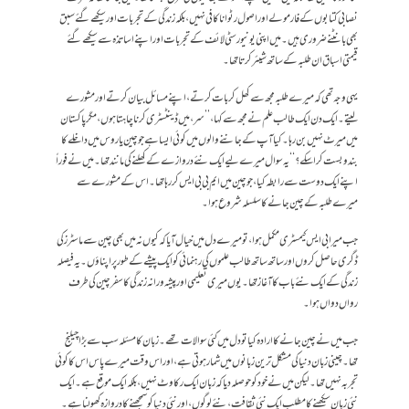
نصابی کتابوں کے فارمولے اور اصول رٹوانا کافی نہیں، بلکہ زندگی کے تجربات اور سیکھے گئے سبق
بھی بانٹنے ضروری ہیں۔ میں اپنی یونیورسٹی لائف کے تجربات اور اپنے اساتذہ سے سیکھے گئے
قیمتی اسباق ان طلبہ کے ساتھ شیئر کرتا تھا۔
یہی وجہ تھی کہ میرے طلبہ مجھ سے کھل کر بات کرتے، اپنے مسائل بیان کرتے اور مشورے
لیتے۔ ایک دن ایک طالب علم نے مجھ سے کہا، ’’سر، میں ڈینٹسٹری کرنا چاہتا ہوں، مگر پاکستان
میں میرٹ نہیں بن رہا۔ کیا آپ کے جاننے والوں میں کوئی ایسا ہے جو چین یا روس میں داخلے کا
بندوبست کرا سکے؟‘‘ یہ سوال میرے لیے ایک نئے دروازے کے کھلنے کی مانند تھا۔ میں نے فوراً
اپنے ایک دوست سے رابطہ کیا، جو چین میں ایم بی بی ایس کر رہا تھا۔ اس کے مشورے سے
میرے طلبہ کے چین جانے کا سلسلہ شروع ہوا۔
جب میرا بی ایس کیمسٹری مکمل ہوا، تو میرے دل میں خیال آیا کہ کیوں نہ میں بھی چین سے ماسٹرز کی
ڈگری حاصل کروں اور ساتھ ساتھ طالب علموں کی رہنمائی کو ایک پیشے کے طور پر اپناؤں۔ یہ فیصلہ
زندگی کے ایک نئے باب کا آغاز تھا۔ یوں میری تعلیمی اور پیشہ ورانہ زندگی کا سفر چین کی طرف
رواں دواں ہوا۔
جب میں نے چین جانے کا ارادہ کیا تو دل میں کئی سوالات تھے۔ زبان کا مسئلہ سب سے بڑا چیلنج
تھا۔ چینی زبان دنیا کی مشکل ترین زبانوں میں شمار ہوتی ہے، اور اس وقت میرے پاس اس کا کوئی
تجربہ نہیں تھا۔ لیکن میں نے خود کو حوصلہ دیا کہ زبان ایک رکاوٹ نہیں، بلکہ ایک موقع ہے۔ ایک
نئی زبان سیکھنے کا مطلب ایک نئی ثقافت، نئے لوگوں، اور نئی دنیا کو سمجھنے کا دروازہ کھولنا ہے۔