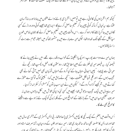
چین کا نام سنتے ہی لوگوں کے ذہن میں زبان، انوکھے کھانے اور ایک مختلف ثقافت کا تصور اُبھر
آتا تھا۔
کیونکہ ہم انگریزوں کی کالونی رہے ہیں تو ہمیں انگریزی بولنے والے ملکوں میں جانا اور رہنا آسان
لگتا ہے، یہ خیال کرنا کہ کوئی چین جا کر تعلیم حاصل کرے گا، ایسا ہی تھا جیسے کوئی دور دراز کے کسی
گاؤں میں جا کر پڑھنے کا ارادہ کرے۔ اس وقت چین میں تعلیم حاصل کرنے کا رجحان خاص طور پر
میڈیکل کے شعبے تک محدود تھا، لیکن میرے بارے میں یہ مشہور تھا کہ میں ہمیشہ ہجوم سے ہٹ کر
راستہ چُنتا ہوں۔
جہاں میرے دوست یورپ، امریکہ یا انگلینڈ کے خواب دیکھ رہے تھے، میں نے چین جانے کا
فیصلہ کیا۔ یہ فیصلہ میری فطرت کے عین مطابق تھا۔ دوستوں کا ردعمل دلچسپ تھا۔ کچھ نے
حیرانی سے پوچھا، ’’چین؟ بھائی، وہاں جا کے کیا کرو گے؟ وہاں تو زبان بھی نہیں آتی، کھانے بھی
عجیب ہوں گے، اور کلچر تو بالکل مختلف ہے!‘‘ کچھ نے مذاق میں کہا، ’’چینی لوگ تو کیڑے مکوڑے
کھاتے ہیں، تم کیسے گزارہ کرو گے؟‘‘ لیکن میں نے ان سب باتوں کو مسکرا کر نظرانداز کر دیا۔
میرے دل میں ایک عجیب سا جوش تھا، جیسے میں کسی نئی دنیا کی تلاش میں نکل رہا ہوں، جہاں نہ
صرف تعلیمی میدان میں آگے بڑھنے کے مواقع ہوں گے بلکہ زندگی کو ایک نئے زاویے سے دیکھنے
کا موقع بھی ملے گا۔
اُس وقت میں جہلم کے ایک نجی کالج میں کیمسٹری پڑھاتا تھا۔ بی ایس کیمسٹری کے آخری سال میں
تھا اور تدریس کا سلسلہ بھی ساتھ ساتھ جاری تھا۔ میرے اور طلبہ کے درمیان رشتہ صرف استاد اور
شاگرد کا نہیں تھا، بلکہ میں انہیں اپنے چھوٹے بھائیوں کی طرح سمجھتا تھا۔ میں جانتا تھا کہ صرف