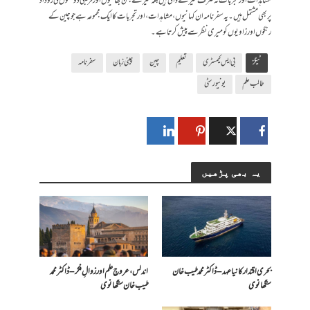
مشاہدات اور تجربات نہ صرف میرے ذاتی ہیں بلکہ میرے بہن بھائیوں اور قریبی دوستوں کی روداد
پر بھی مشتمل ہیں۔ یہ سفرنامہ ان کہانیوں، مشاہدات، اور تجربات کا ایک مجموعہ ہے جو چین کے
رنگوں اور زاویوں کو میری نظر سے پیش کرتا ہے۔
ٹیگز
بی ایس کیمسٹری
تعلیم
چین
چینی زبان
سفرنامہ
طالب علم
یونیورسٹی
یہ بھی پڑھیں
بحری اقتدار کا نیا عہد – ڈاکٹر محمد طیب خان
اندلس، عروجِ علم اور زوالِ فکر – ڈاکٹر محمد
سنگھانوی
طیب خان سنگھانوی