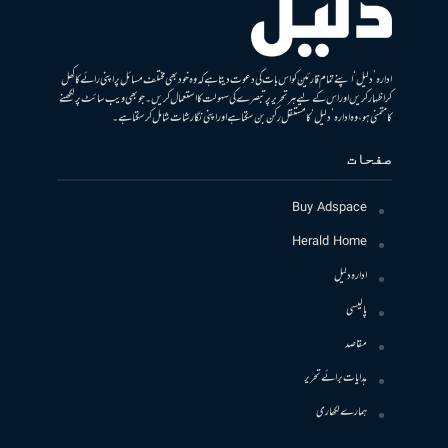
ادارہ ’دلیل‘ اپنے تمام قارئین کو اس بات کی دعوت دیتا ہے کہ وہ خود بھی مختلف مسائل پر اپنی رائے کا کھل
کر اظہار کریں اور اس کے لیے ہر تحریر پر تبصرے کی سہولت کا استعمال کریں۔ جو بھی ویب سائٹ پر لکھنے
کا متمنی ہو، وہ ادارہ ’دلیل‘ کا مستقل رکن بن سکتا ہے اور اپنی نگارشات شامل کرسکتا ہے۔
صفحات
Buy Adspace
Herald Home
ادارہ دلیل
پالیسی
مقاصد
ہدایات برائے تحریر
ہمارے لکھاری