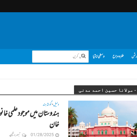
رٹس
طنز و مزاح
وسطی ایشیا
دلیل
گوشہ ہند
•
ہندوستان میں موجود علمی خا
خان
01/28/2025
تبصرہ لکھیے