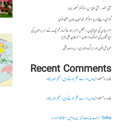
حتی النصر ، حتی القدس – ڈاکٹر تصور بھٹہ
گواہی دیتے دریا – ڈاکٹر محمد طیب خان سنگھانوی
احراریوں کی عیاشیاں : مجلس احرار اور خاکسار تحریک کے سربراہوں کی
عیاشیوں کی المناک داستان – عرفان علی عزیز
موبائل فون اور بزرگ والدین- بریرہ صدیقی
Recent Comments
طاہرہ مسعود
از
جہاں دائرے ختم ہوتے ہیں- نعیم اللہ باجوہ
طاہرہ مسعود
از
جہاں دائرے ختم ہوتے ہیں- نعیم اللہ باجوہ
Saba
از
جب جذبات خبر بن جائیں – فاطمۃالزہرہ