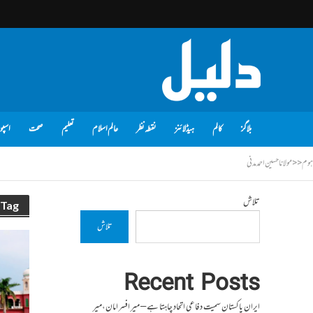
بلاگز
کالم
ہیڈلائنز
نقطہ نظر
عالم اسلام
تعلیم
صحت
اسپو
ہوم
<<
مولانا حسین احمد مدنی
تلاش
Tag - مولانا حسین احمد مدنی
تلاش
Recent Posts
ایران پاکستان سمیت دفاعی اتحاد چاہتا ہے – میر افسر امان،میر