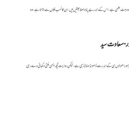
خانوادہ بہت علمی ہے، اس کے اندر بے پناہ صلاحیتیں ہیں، ان کا نسب فلاں سے جڑتا ہے، وہ
ور-سعادت سید
اور اصولوں ہی کےاندرسے ڈھونڈھنا لازمی ہے، لیکن روایت کچھ ایسی بنتی دکھائی دے رہی