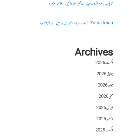
نایاب زہرہ
از
جب جذبات خبر بن جائیں – فاطمۃالزہرہ
Zahra khan
از
جب جذبات خبر بن جائیں – فاطمۃالزہرہ
Archives
اگست 2026
جولائی 2026
جون 2026
مئی 2026
اپریل 2026
دسمبر 2025
اگست 2025