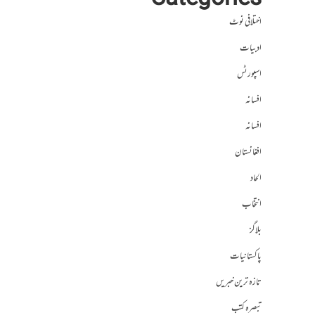
Categories
اختلافی نوٹ
ادبیات
اسپورٹس
افسانہ
افسانہ
افغانستان
الحاد
انتخاب
بلاگز
پاکستانیات
تازہ ترین خبریں
تبصرہ کتب