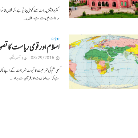
اکثر و بیشتر یہ بات سننے کو مل جاتی ہے، کہ فلاں 
سادات میں سے ہے، فلاں...
دینیات
اسلام اور قومی ریاست کا تص
08/29/2016
تبصرہ لکھیے
کسی حکم کی شرعیت کا ثبوت شریعت کے اپنے مآخذ 
ہے کہ اب احادیث اور قرآن سے براہ...