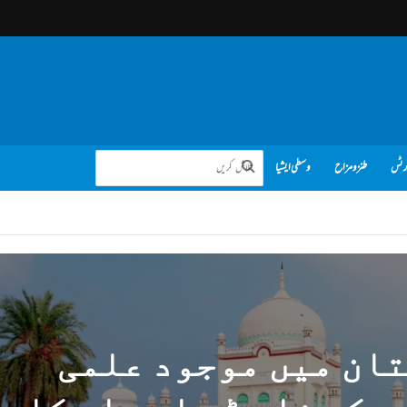
رٹس
طنز و مزاح
وسطی ایشیا
ان میں موجود علمی