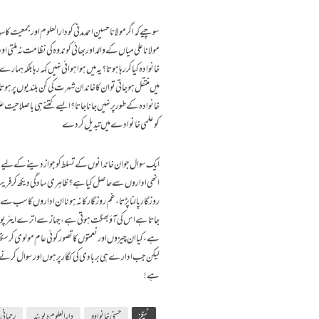
سوچیے کہ اگر مولانا حسین احمد مدنی کو دارالعلوم اور جمعیت کا س
مولانا علی میاں کے والد اور بھائی کو ندوہ کی نظامت نہ ملتی
خانوادہ کیا کر رہا ہوتا؟ یہ میں ہوا ہوائی نہیں کہہ رہا بلک
میں منتقل ہوجاتی تو ان کا خاندان شہرت کی کن بلندیوں پر ہوت
خانوادہ کے طور پر نہیں جانا جاتا؟ ایسے کتنے ہی باصلاحیت
کو علمی خانوادے میں تبدیل کردے ـ
ایک سوال جو ان خاندانوں کے تسلط کو جواز دینے کے لیے پ
انھی اداروں سے حاصل کیا ہے؟ ظاہری سادگی دیکھ کر فریب ک
روزگار پالنا پڑتا، غم روزگار کا نہ ہونا ان اداروں کا س
جاتا ہے اس کی آؤ بھگت ہوتی ہے، جہاز سے اترے ایئر پور
ہے، کیا ان چیزوں اور نعمتوں کا تصور کوئی عام مولوی کر
لیکن جب ادارے ہی بربادی کی کگار پر ہوں اور سوال کرنے و
ہے!
ٹیگز
حسنی خانوادہ
دارالعلوم دیوبند
رحمانی 