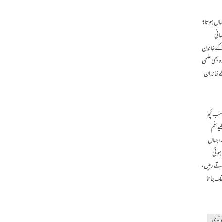
 کہاں ہوتا؟
مانی
ن کے خاندن
ہ بھی علمی
کے خاندان
 سب کچھ
یے غم
ے، جہاں
ہوتی
ہوتے رہیں،
ھک جاتا
انوتوی