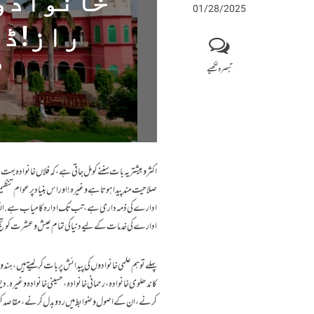
خانوادوں
01/28/2025
راز!ڈا
تبصرہ لکھیے
اکثر و بیشتر یہ بات سننے کو مل جاتی ہے، کہ فلاں خانوادہ
صلاحیت مند پیدا ہوتا ہے وغیرہ! اور اس بنیاد پر عوام تنظی
ادارے کی ذمہ داری ہے، تب تک ادارہ کامیاب ہے. الٹا م
ادارے کی خدمات کے لیے دنیا کی تمام عیش و عشرت کو تج دیا 
پہلے تو ہم علمی خانوادوں کی پیدائش پر بات کرلیتے ہیں، ہندو
کاندھلوی خانوادہ، رحمانی خانوادہ، حسینی خانوادہ وغیرہ. 
کرنے، ان کے اصول و ضوابط میں رد و بدل کرنے، مقاصد کو ت