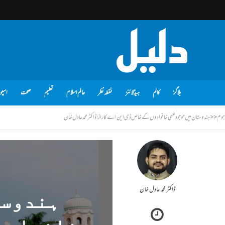
بلاگز
کالم
ہیڈلائنز
نقطہ نظر
عالم اسلام
تعلیم
صحت
اسپو
ہوم
<<
ہندوستان میں موجود علمی خانوادوں کے خاص ڈی این اے کا راز!ڈاکٹر محمد عادل خان
ڈاکٹر محمد عادل خان
ہندوست