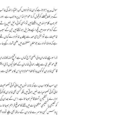
سوال یہ پیدا ہوتا ہے کہ ان خانوادوں کو یہ اختیار اللہ 
کے ہر غلط فیصلے کو قبول کرنا عوام الناس پر واجب ہے، اور
ہم جب کلام اللہ میں دیکھتے ہیں تو ایسی کوئی دلیل نہیں پا
کے کروموسومز میں کچھ ایسے میٹریل ہوسکتے ہیں جن کے سبب ا
خاصیت ہے تو انگریزی عہد سے پہلے یہ خانوادے کہاں تھے؟ کی
ہے کہ وہ خانوادے جو مغلیہ سلطنت میں علمی شمار کیے ج
ذرا سوچیے خاندان ولی اللہی آج کہاں ہے؟ شیخ الہند کا خاندان کہ
علی مونگیری سے پہلے رحمانی خاندان کے جینز کیوں ڈی ایکٹو
قاسمی خاندان کو کون جانتا تھا؟ مولانا الیاس کاندھلوی سے پ
ان سب کا جواب یہ ہے کہ خاندانوں میں اپنی کوئی خصوصیت نہ
اپنی کوئی خصوصیات نہیں ہوتی ہیں بلکہ کسی بھی خاندان کا 
ادارے یا تنظیم پر تسلط قائم ہوجاتا ہے، اس کے بعد ا
کو تعلیمی یا تنظیمی مشغولیات میں لگنے کا موقع فراہم ہوج
پروسس کسی دوسرے خاندان کے ساتھ بھی چلے تو وہ بھی عل