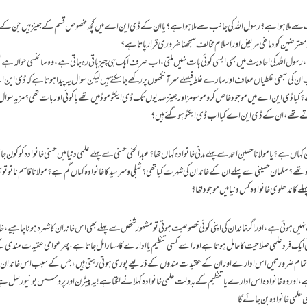
کی جانب سے ملا ہوا ہے؟ رسول اللہ کی جانب سے ملا ہوا ہے؟ یا ان کے ڈی این اے میں کچھ مخصوص قسم کے جینز ہیں جن 
 معترضین کو دماغی مریض اور اسلام مخالف سمجھنا ضروری قرار پاتا ہے؟
تے، رسول اللہ کی احادیث میں بھی ایسی کوئی بات نہیں ملتی، اب صرف ایک ہی چیز باقی رہ جاتی ہے، وہ سائنسی حوالہ ہے 
ن کی سبھی غلطیاں معاف اور سارے غلط فیصلے سر آنکھوں پر رکھے جاسکتے ہیں ـ لیکن سوال یہ پیدا ہوتا ہے کہ ڈی این 
ا ڈی این اے میں موجود خاص کروموسومز اور جینز صدیوں تک ڈی ایکٹو موڈ میں تھے یا کوئی اور بات تھی؟ مزید سوال یہ
اتے تھے، ان کے ڈی این اے کیا اب ڈی ایکٹو ہوگئے ہیں؟
اں ہے؟ یا مولانا حسین احمد سے پہلے مدنی خانوادہ کہاں تھا؟ عبد الحئی حسنی سے پہلے علمی دنیا میں حسنی خانوادہ کو کون جانتا 
 تھے؟ سلمان حسینی سے پہلے ان کے خاندان کی شہرت کیا تھی؟ شبلی و سرسید کا خانوادہ کہاں گم ہے؟ مولانا قاسم نانو
ہلے کاندھلوی خانوادہ کس دنیا میں موجود تھا؟
یں ہوتی ہے، اور اگر خاندان کی اپنی کوئی خصوصیت ہوتی تو مشہور شخص سے پہلے بھی اس خاندان کا شہرہ ہونا چاہیے، خا
کوئی ایک فرد علمی صلاحیت کا حامل ہوتا ہے اور اسے کسی تنظیم یا ادارے کا سہارا مل جاتا ہے، پھر عوامی عقیدت مند
ن کی تمام ضرورتیں اس ادارے اور ان کے عقیدت مندوں کے ذریعے پوری ہوتی رہتی ہیں، جس کے سبب اس خاندان 
اتا ہے، اور وہ خانوادہ اس ادارے یا تنظیم کے بدولت علمی خانوادہ کہلانے لگتا ہے! یہ پیٹرن اور پروسس یونیورسل ہے
می خانوادہ بن جائے گا ـ