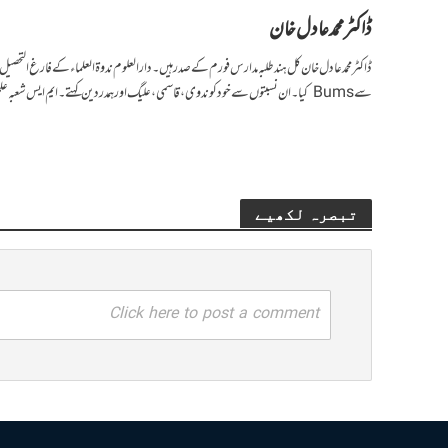
ڈاکٹر محمد عادل خان
ڈاکٹر محمد عادل خان کل ہند طلبہ مدارس فورم کے صدر ہیں۔ دارالعلوم ندوة العلماء کے فارغ التحصیل ہیں
سے Bums کیا۔ ان نسبتوں سے خود کو ندوی، قاسمی، علیگ اور ہمدردین کہتے۔ ایم ایس شعبہ علم جراحت (یونانی) میں پی جی اسکالر ہیں۔
تبصرہ لکھیے
Click here to post a comment