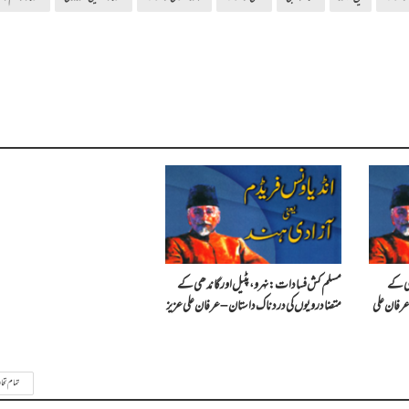
ھی کے
مسلم کش فسادات : نہرو، پٹیل اور گاندھی کے
ں کی درد ناک داستان (2)- عرفان علی
متضاد رویوں کی درد ناک داستان – عرفان علی عزیز
تمام تحا