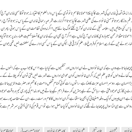
ہارا نہ ملتا تو مدنی خاندان کی شہرت کا کیا بنتا؟ مولانا قاسم نانوتوی کے پاس دارالعلوم کا اختیار نہ ہوتا تو قاسمی خاندان آج
 اور غم روزگار ہوتا تو حسنی خانوادے کی علمی شہرت کا کیا ہوتا؟ اگر امارت شرعیہ رحمانی خاندان کے پاس نہ ہوتا تو آج رح
ہ ہمارے پاس کئی مثالیں ہیں، علامہ شبلی کے خاندان کو آج کتنے لوگ جانتے ہیں؟ اگر ندوہ کی نظامت ان کے پاس ہوتی، پھر ا
ا؟ مولانا حفظ الرحمن سیوہاروی کا خاندان آج کہاں ہے؟ اگر آج بھی ان کے خاندان کا تسلط جمعیت علماء ہند پر ہوتا تو کیا و
 علماء ہوئے جن کے ذریعہ اسلام کو فروغ ملا، علم کو ترقی ملی، لیکن ان کے پاس کسی ادارے کی سلطنت نہیں تھی جو ان 
وچھا جاتا ہے وہ یہ ہے کہ ان خانوادوں نے ان اداروں اور تنظیموں سے کیا لیا ہے؟ اس کا جواب یہ ہے کہ انہوں نے
ھانے والوں کو شاید علم نہیں کہ اگر ان خانوادوں کو ان عوامی اداروں سے شہرت نہیں ملتی تو ان کو گھر چلانے کے ل
ب سے بڑا احسان ہے. دوسرا احسان عزت کا ملنا ہے، راتوں رات کوئی گمنام شخص دامت برکاتہم اور حضرت والا بن جاتا ہ
ٹ پر گاڑی موجود ملتی ہے، رہائش کے لیے بہترین کمرے فراہم کیے جاتے ہیں اور خدام کی پوری ٹیم ہر وقت موجود 
 سکتا ہے؟ ان چیزوں کو ایک دفعہ جسٹیفائی کیا بھی جاسکتا ہے اگر ان اداروں کا کام درست رہے، ان کے مقاصد پورے 
الوں سے ہی الٹا سوال پوچھا جانے لگے کہ ان خانوادوں کو کیا حاصل ہوا ہے تو اس قوم کی ذہنی پستی پر سر شرم سے ج
خانوادہ
شیخ الہند
علامہ شبلی
علمی خانوادہ
کاندھلوی خانوادہ
مولانا حسین احمد مدنی
مولانا قاسم ن