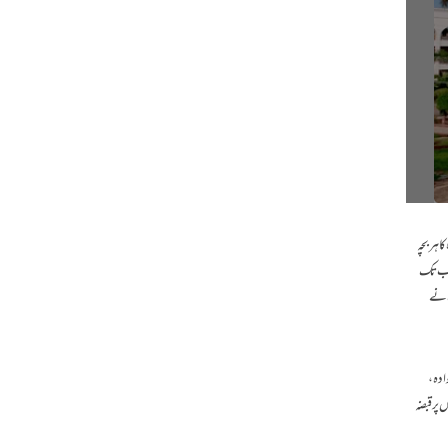
 ہر بچہ
س جب تک
ہ نے
وادہ،
 پر قبضہ