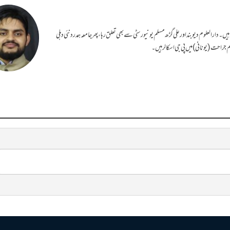
۔ دارالعلوم دیوبند اور علی گڑھ مسلم یونیورسٹی سے بھی تعلق رہا، پھر جامعہ ہمدرد نئی دہلی