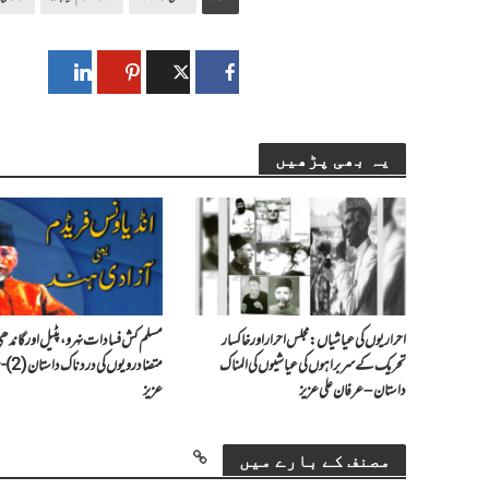
یہ بھی پڑھیں
احراریوں کی عیاشیاں : مجلس احرار اور خاکسار
مسلم کش فسادات نہرو، پٹیل اور گاند
تحریک کے سربراہوں کی عیاشیوں کی المناک
متضاد رویو
داستان – عرفان علی عزیز
عزیز
مصنف کے بارے میں