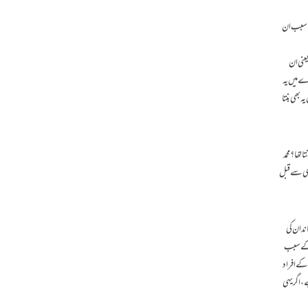
کے سبب ان
یعنی ان
اے میں یہ
 بھی بنتا
تھا؟ محمد
توی سے قبل
ندان کی
ی کے سبب
کے افراد
، اگر یہی