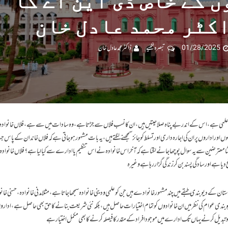
 کے خاص ڈی این اے کا
کٹر محمد عادل خان
01/28/2025
تبصرہ لکھیے
ڈاکٹر محمد عادل خان
 بہت علمی ہے، اس کے اندر بے پناہ صلاحیتیں ہیں، ان کا نسب فلاں سے جڑتا ہے، وہ سادات میں سے ہے، فلاں خانوادہ کا
موں اور اداروں پر ان کی اجارہ داری اور تسلط کو جائز سمجھنے لگتے ہیں، یہ بات مشہور ہوجاتی ہے کہ فلاں خاندان کے پا
عترضین سے یہ سوال پوچھا جانے لگتا ہے کہ آخر اس خانوادہ نے اس تنظیم یا ادارے سے کیا لیا ہے؟ فلاں خانواد
ہے اور سادگی پسند بن کر زندگی گزار رہا ہے وغیرہ ـ
ستان کے دیوبندی طبقے میں چند مشہور خانوادے ہیں جن کو علمی و دینی خانوادہ سمجھا جاتا ہے، مثلا مدنی خانوادہ، حسنی خان
دیوبندی عوام کی نظر میں ان خانوادوں کو تمام اختیارات حاصل ہیں، بلکہ نئی شریعت بنانے کا حق بھی حاصل ہے، اداروں
بدیل کرنے یہاں تک ادارے میں موجود افراد کے مقدر کا فیصلہ کرنے کا بھی مکمل اختیار ہے ـ